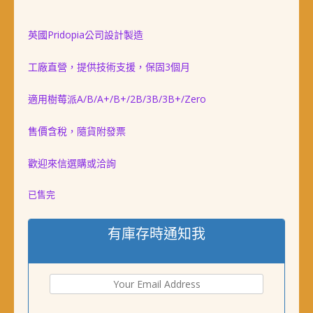
格：
格：
NT$ 989。
NT$ 498。
英國Pridopia公司設計製造
工廠直營，提供技術支援，保固3個月
適用樹莓派A/B/A+/B+/2B/3B/3B+/Zero
售價含稅，隨貨附發票
歡迎來信選購或洽詢
已售完
有庫存時通知我