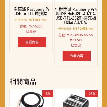
樹莓派 Raspberry Pi
4. 樹莓派 Raspberry Pi 4
USB to TTL 連接線
埠USB Hub-I2C-AD/DA-
USB-TTL-232R1 擴充板
原
目
NT$
688
NT$
658
(含稅)
(12bit AD/DA)
始
前
貨號: 767-6200
價
價
原
目
NT$
2,829
NT$
2,658
(含稅)
已售完
格：
格：
始
前
貨號: rs-pi-4hub-ad-da-
NT$ 688。
NT$ 658。
價
價
ft232-r1
格：
格：
查看內容
已售完
NT$ 2,829。
NT$ 2,658。
查看內容
相關商品
-8%
-23%