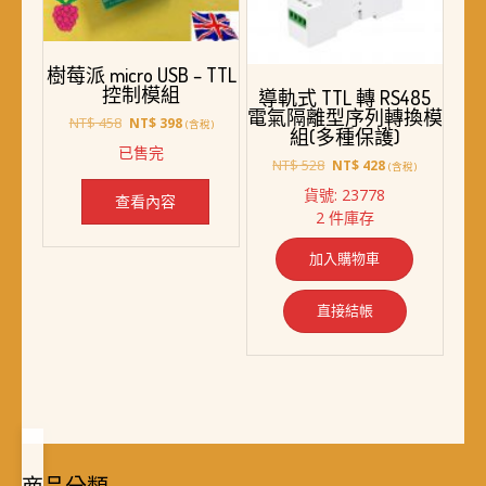
樹莓派 micro USB – TTL
控制模組
導軌式 TTL 轉 RS485
電氣隔離型序列轉換模
原
目
NT$
458
NT$
398
(含稅)
組(多種保護)
始
前
已售完
價
價
原
目
NT$
528
NT$
428
(含稅)
格：
格：
始
前
貨號: 23778
NT$ 458。
NT$ 398。
查看內容
價
價
2 件庫存
格：
格：
NT$ 528。
NT$ 428。
加入購物車
直接結帳