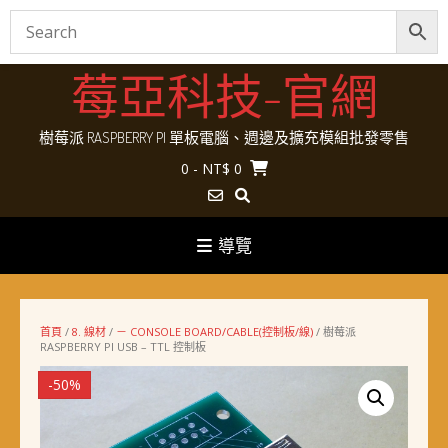
Skip
莓亞科技-官網
to
content
樹莓派 RASPBERRY PI 單板電腦、週邊及擴充模組批發零售
0
- NT$ 0
導覽
首頁
/
8. 線材
/
－ CONSOLE BOARD/CABLE(控制板/線)
/ 樹莓派
RASPBERRY PI USB – TTL 控制板
-50%