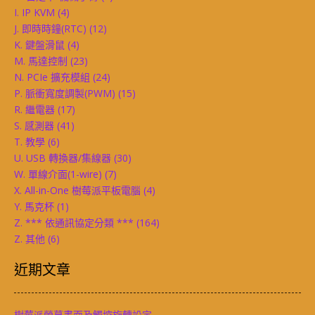
I. IP KVM
(4)
J. 即時時鐘(RTC)
(12)
K. 鍵盤滑鼠
(4)
M. 馬達控制
(23)
N. PCIe 擴充模組
(24)
P. 脈衝寬度調製(PWM)
(15)
R. 繼電器
(17)
S. 感測器
(41)
T. 教學
(6)
U. USB 轉換器/集線器
(30)
W. 單線介面(1-wire)
(7)
X. All-in-One 樹莓派平板電腦
(4)
Y. 馬克杯
(1)
Z. *** 依通訊協定分類 ***
(164)
Z. 其他
(6)
近期文章
樹莓派螢幕畫面及觸控旋轉設定