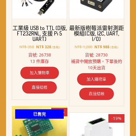
工業級 USB to TTL (D版,
最新版樹莓派雷射測距
FT232RNL, 支援 Pi 5
模組(C版, I2C, UART,
UART)
I/O)
原
目
原
目
NT$
358
NT$
1,280
NT$
328
NT$
988
(含稅)
(含稅)
始
前
始
前
貨號: 26738
貨號: 28730
價
價
價
價
13 件庫存
補貨中開放預購，下單後約
格：
格：
格：
格：
10天出貨
NT$ 358。
NT$ 328。
NT$ 1,280。
NT$ 988。
加入購物車
加入購物車
直接結帳
直接結帳
-13%
已售完
-19%