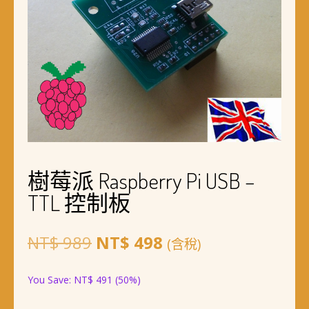
樹莓派 Raspberry Pi USB –
TTL 控制板
原
目
NT$
989
NT$
498
(含稅)
始
前
You Save:
NT$
491
(50%)
價
價