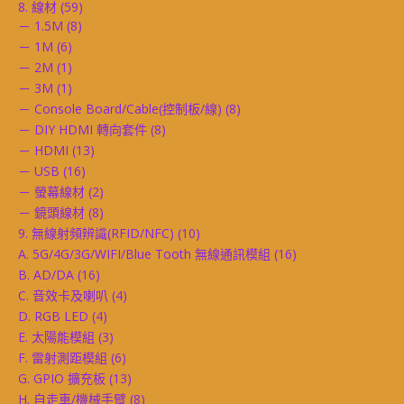
8. 線材
(59)
－ 1.5M
(8)
－ 1M
(6)
－ 2M
(1)
－ 3M
(1)
－ Console Board/Cable(控制板/線)
(8)
－ DIY HDMI 轉向套件
(8)
－ HDMI
(13)
－ USB
(16)
－ 螢幕線材
(2)
－ 鏡頭線材
(8)
9. 無線射頻辨識(RFID/NFC)
(10)
A. 5G/4G/3G/WIFI/Blue Tooth 無線通訊模組
(16)
B. AD/DA
(16)
C. 音效卡及喇叭
(4)
D. RGB LED
(4)
E. 太陽能模組
(3)
F. 雷射測距模組
(6)
G. GPIO 擴充板
(13)
H. 自走車/機械手臂
(8)