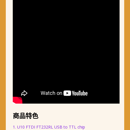
商品特色
1. U10 FTDI FT232RL USB to TTL chip