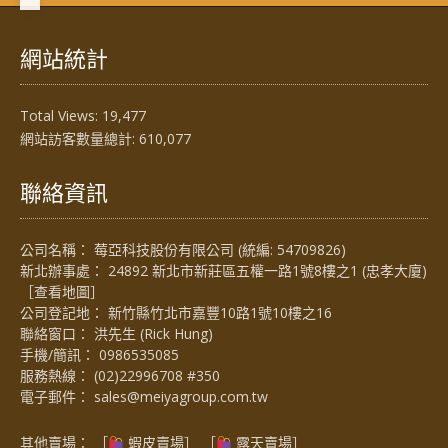
網站統計
Total Views:
19,477
網站訪客數量總計:
610,077
聯絡資訊
公司名稱： 莓亞科技股份有限公司 (統編: 54709826)
新北辦事處： 24892 新北市新莊區五權一路1號8樓之1 (忠孝大廈)
［
查看地圖
］
公司登記地： 新竹縣竹北市嘉豐10路1號10樓之16
聯絡窗口： 洪先生 (Rick Hung)
手機/簡訊：
0986535085
服務熱線：
(02)22996708 #350
電子郵件：
sales@meiyagroup.com.tw
其他賣場： ［
蝦皮賣場
］ ［
露天賣場］