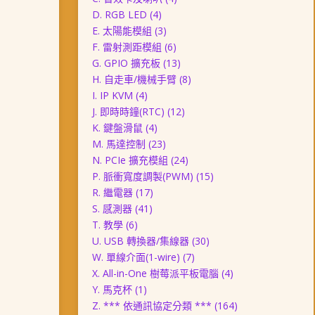
D. RGB LED
(4)
E. 太陽能模組
(3)
F. 雷射測距模組
(6)
G. GPIO 擴充板
(13)
H. 自走車/機械手臂
(8)
I. IP KVM
(4)
J. 即時時鐘(RTC)
(12)
K. 鍵盤滑鼠
(4)
M. 馬達控制
(23)
N. PCIe 擴充模組
(24)
P. 脈衝寬度調製(PWM)
(15)
R. 繼電器
(17)
S. 感測器
(41)
T. 教學
(6)
U. USB 轉換器/集線器
(30)
W. 單線介面(1-wire)
(7)
X. All-in-One 樹莓派平板電腦
(4)
Y. 馬克杯
(1)
Z. *** 依通訊協定分類 ***
(164)