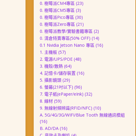
0. 樹莓派CM4專區
(23)
0. 樹莓派CM5專區
(3)
0. 樹莓派Pico專區
(30)
0. 樹莓派Zero專區
(21)
0. 樹莓派教學/實驗書籍專區
(2)
0. 清倉特賣專區(50% OFF)
(14)
0.1 Nvidia Jetson Nano 專區
(16)
1. 主機板
(57)
2. 電源/UPS/POE
(48)
3. 機殼/散熱
(64)
4. 記憶卡/儲存裝置
(16)
5. 攝影鏡頭
(29)
6. 螢幕(21吋以下)
(96)
7. 電子紙(ePaper/eInk)
(32)
8. 線材
(59)
9. 無線射頻辨識(RFID/NFC)
(10)
A. 5G/4G/3G/WIFI/Blue Tooth 無線通訊模組
(16)
B. AD/DA
(16)
C. 音效卡及喇叭
(4)