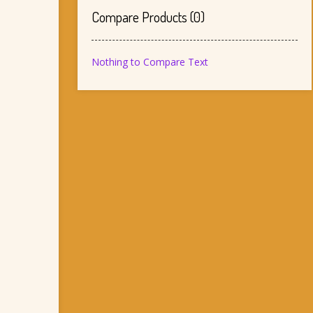
Compare Products
(
0
)
Nothing to Compare Text