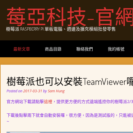
Skip
莓亞科技-官
to
content
樹莓派 RASPBERRY PI 單板電腦、週邊及擴充模組批發零售
最新文章
商品目錄
聯絡我們
我的帳號
樹莓派也可以安裝TeamViewer
Posted on
2017-03-31
by
Sam Hung
官方網站下載請點擊
這裡
，提供更方便的方式遠端遙控你的樹莓派2/3
下載後點擊兩下就會自動安裝囉，很方便，因為是測試版的，只能被
~