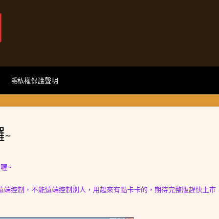
網
隱私權保護聲明
囉~
喔~
遠端控制，不能遠端控制別人，用起來有點卡卡的，期待完整版趕快上市