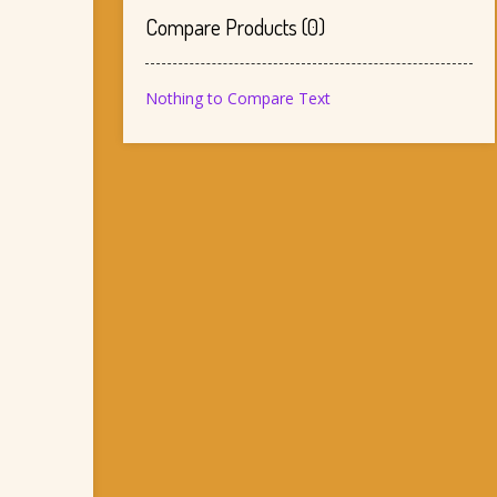
Compare Products
(
0
)
Nothing to Compare Text