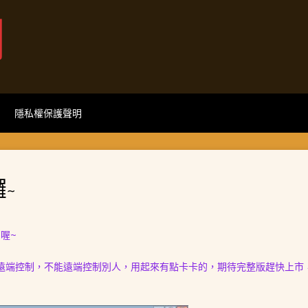
網
隱私權保護聲明
囉~
喔~
遠端控制，不能遠端控制別人，用起來有點卡卡的，期待完整版趕快上市