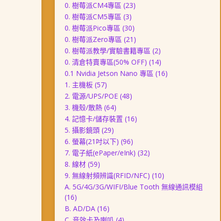
0. 樹莓派CM4專區
(23)
0. 樹莓派CM5專區
(3)
0. 樹莓派Pico專區
(30)
0. 樹莓派Zero專區
(21)
0. 樹莓派教學/實驗書籍專區
(2)
0. 清倉特賣專區(50% OFF)
(14)
0.1 Nvidia Jetson Nano 專區
(16)
1. 主機板
(57)
2. 電源/UPS/POE
(48)
3. 機殼/散熱
(64)
4. 記憶卡/儲存裝置
(16)
5. 攝影鏡頭
(29)
6. 螢幕(21吋以下)
(96)
7. 電子紙(ePaper/eInk)
(32)
8. 線材
(59)
9. 無線射頻辨識(RFID/NFC)
(10)
A. 5G/4G/3G/WIFI/Blue Tooth 無線通訊模組
(16)
B. AD/DA
(16)
C. 音效卡及喇叭
(4)