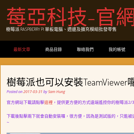
Skip
莓亞科技-官
to
content
樹莓派 RASPBERRY PI 單板電腦、週邊及擴充模組批發零售
最新文章
商品目錄
聯絡我們
我的帳號
樹莓派也可以安裝TeamViewer
Posted on
2017-03-31
by
Sam Hung
官方網站下載請點擊
這裡
，提供更方便的方式遠端遙控你的樹莓派2/3
下載後點擊兩下就會自動安裝囉，很方便，因為是測試版的，只能被
~