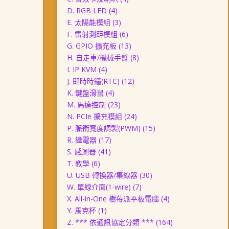
D. RGB LED
(4)
E. 太陽能模組
(3)
F. 雷射測距模組
(6)
G. GPIO 擴充板
(13)
H. 自走車/機械手臂
(8)
I. IP KVM
(4)
J. 即時時鐘(RTC)
(12)
K. 鍵盤滑鼠
(4)
M. 馬達控制
(23)
N. PCIe 擴充模組
(24)
P. 脈衝寬度調製(PWM)
(15)
R. 繼電器
(17)
S. 感測器
(41)
T. 教學
(6)
U. USB 轉換器/集線器
(30)
W. 單線介面(1-wire)
(7)
X. All-in-One 樹莓派平板電腦
(4)
Y. 馬克杯
(1)
Z. *** 依通訊協定分類 ***
(164)