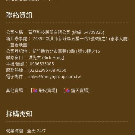
聯絡資訊
公司名稱： 莓亞科技股份有限公司 (統編: 54709826)
新北辦事處： 24892 新北市新莊區五權一路1號8樓之1 (忠孝大廈)
［
查看地圖
］
公司登記地： 新竹縣竹北市嘉豐10路1號10樓之16
聯絡窗口： 洪先生 (Rick Hung)
手機/簡訊：
0986535085
服務熱線：
(02)22996708 #350
電子郵件：
sales@meiyagroup.com.tw
其他賣場： ［
蝦皮賣場
］ ［
露天賣場］
採購需知
營業時間：全天 24/7