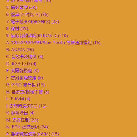
4. 記憶卡/儲存裝置
(16)
5. 攝影鏡頭
(29)
6. 螢幕(21吋以下)
(96)
7. 電子紙(ePaper/eInk)
(32)
8. 線材
(59)
9. 無線射頻辨識(RFID/NFC)
(10)
A. 5G/4G/3G/WIFI/Blue Tooth 無線通訊模組
(16)
B. AD/DA
(16)
C. 音效卡及喇叭
(4)
D. RGB LED
(4)
E. 太陽能模組
(3)
F. 雷射測距模組
(6)
G. GPIO 擴充板
(13)
H. 自走車/機械手臂
(8)
I. IP KVM
(4)
J. 即時時鐘(RTC)
(12)
K. 鍵盤滑鼠
(4)
M. 馬達控制
(23)
N. PCIe 擴充模組
(24)
P. 脈衝寬度調製(PWM)
(15)