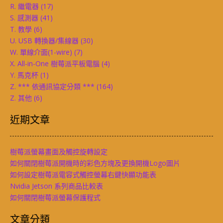
R. 繼電器
(17)
S. 感測器
(41)
T. 教學
(6)
U. USB 轉換器/集線器
(30)
W. 單線介面(1-wire)
(7)
X. All-in-One 樹莓派平板電腦
(4)
Y. 馬克杯
(1)
Z. *** 依通訊協定分類 ***
(164)
Z. 其他
(6)
近期文章
樹莓派螢幕畫面及觸控旋轉設定
如何關閉樹莓派開機時的彩色方塊及更換開機Logo圖片
如何設定樹莓派電容式觸控螢幕右鍵快顯功能表
Nvidia Jetson 系列商品比較表
如何關閉樹莓派螢幕保護程式
文章分類