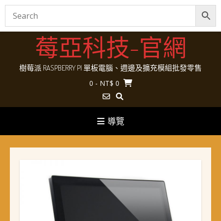
Skip
莓亞科技-官網
to
content
樹莓派 RASPBERRY PI 單板電腦、週邊及擴充模組批發零售
0
- NT$ 0
導覽