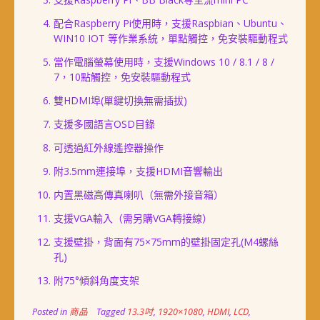
配合Raspberry Pi使用時，支援Raspbian、Ubuntu、
WIN10 IOT 等作業系統，
單點
觸控
，免安裝驅動程式
當作電腦螢幕使用時，支援Windows 10 / 8.1 / 8 /
7，10
點
觸控
，免安裝驅動程式
雙HDMI埠(單鍵切換無需插拔)
支援多國語言OSD目錄
可透過紅外線遙控器操作
附3.5mm連接埠，支援HDMI音響輸出
内置黑磁高傳真喇叭（無需外接音箱）
支援VGA輸入（需另購VGA轉接線）
支援壁掛，背面有75×75mm的壁掛固定孔(M4螺絲
孔)
附75°傾斜角度支架
Posted in
商品
Tagged
13.3吋
,
1920×1080
,
HDMI
,
LCD
,