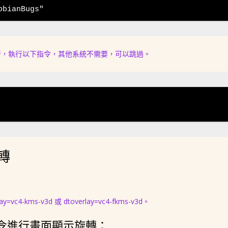
pbianBugs"
版本，則需要更新，執行以下指令，其他系統不需要，可以跳過。
旋轉
4-kms-v3d 或 dtoverlay=vc4-fkms-v3d。
用以下命令進行畫面顯示旋轉：