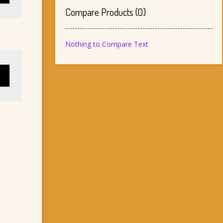
Compare Products
(
0
)
Nothing to Compare Text