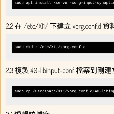
sudo apt install xserver-xorg-input-synapti
2.2 在 /etc/X11/ 下建立 xorg
sudo mkdir /etc/X11/xorg.conf.d
2.3 複製 40-libinput-conf 檔
sudo cp /usr/share/X11/xorg.conf.d/40-libin