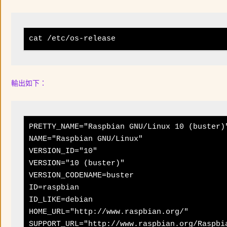
cat /etc/os-release
輸出如下：
PRETTY_NAME="Raspbian GNU/Linux 10 (buster)"
NAME="Raspbian GNU/Linux"

VERSION_ID="10"

VERSION="10 (buster)"

VERSION_CODENAME=buster

ID=raspbian

ID_LIKE=debian

HOME_URL="http://www.raspbian.org/"

SUPPORT_URL="http://www.raspbian.org/Raspbia