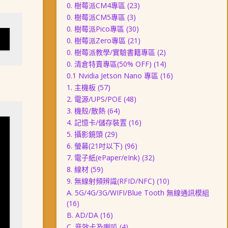
0. 樹莓派CM4專區
(23)
0. 樹莓派CM5專區
(3)
0. 樹莓派Pico專區
(30)
0. 樹莓派Zero專區
(21)
0. 樹莓派教學/實驗書籍專區
(2)
0. 清倉特賣專區(50% OFF)
(14)
0.1 Nvidia Jetson Nano 專區
(16)
1. 主機板
(57)
2. 電源/UPS/POE
(48)
3. 機殼/散熱
(64)
4. 記憶卡/儲存裝置
(16)
5. 攝影鏡頭
(29)
6. 螢幕(21吋以下)
(96)
7. 電子紙(ePaper/eInk)
(32)
8. 線材
(59)
9. 無線射頻辨識(RFID/NFC)
(10)
A. 5G/4G/3G/WIFI/Blue Tooth 無線通訊模組
(16)
B. AD/DA
(16)
C. 音效卡及喇叭
(4)