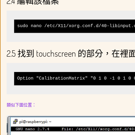
2.4 編輯該檔案
sudo nano /etc/X11/xorg.conf.d/40-libinput.
2.5 找到 touchscreen 的
Option "CalibrationMatrix" "0 1 0 -1 0 1 0 
類似下圖位置：