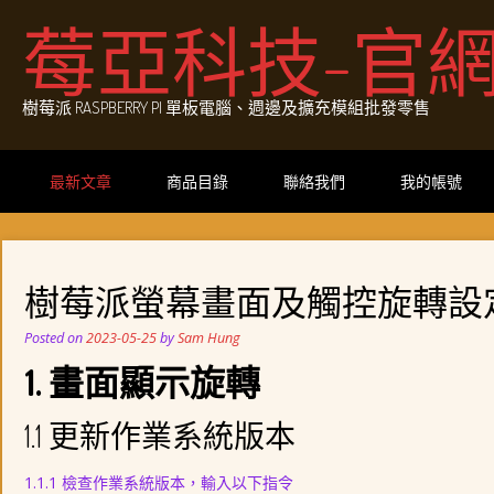
Skip
莓亞科技-官
to
content
樹莓派 RASPBERRY PI 單板電腦、週邊及擴充模組批發零售
最新文章
商品目錄
聯絡我們
我的帳號
樹莓派螢幕畫面及觸控旋轉設
Posted on
2023-05-25
by
Sam Hung
1. 畫面顯示旋轉
1.1 更新作業系統版本
1.1.1 檢查作業系統版本，輸入以下指令