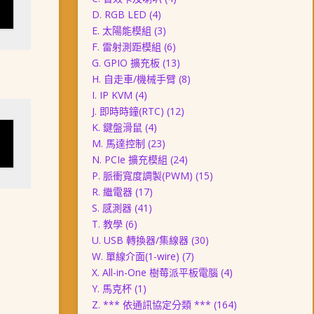
D. RGB LED
(4)
E. 太陽能模組
(3)
F. 雷射測距模組
(6)
G. GPIO 擴充板
(13)
H. 自走車/機械手臂
(8)
I. IP KVM
(4)
J. 即時時鐘(RTC)
(12)
K. 鍵盤滑鼠
(4)
M. 馬達控制
(23)
N. PCIe 擴充模組
(24)
P. 脈衝寬度調製(PWM)
(15)
R. 繼電器
(17)
S. 感測器
(41)
T. 教學
(6)
U. USB 轉換器/集線器
(30)
W. 單線介面(1-wire)
(7)
X. All-in-One 樹莓派平板電腦
(4)
Y. 馬克杯
(1)
Z. *** 依通訊協定分類 ***
(164)