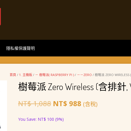
網
隱私權保護聲明
首頁
/
1. 主機板
/
－ 樹莓派( RASPBERRY PI )
/
－－ZERO
/ 樹莓派 ZERO WIRELESS 
樹莓派 Zero Wireless (含排針, V1
原
目
NT$
1,088
NT$
988
(含稅)
始
前
You Save:
NT$
100
(9%)
價
價