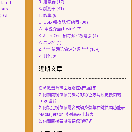
R. 繼電器
(17)
ulated
S. 感測器
(41)
orts.
. WiFi
T. 教學
(6)
U. USB 轉換器/集線器
(30)
W. 單線介面(1-wire)
(7)
X. All-in-One 樹莓派平板電腦
(4)
Y. 馬克杯
(1)
Z. *** 依通訊協定分類 ***
(164)
Z. 其他
(6)
近期文章
樹莓派螢幕畫面及觸控旋轉設定
如何關閉樹莓派開機時的彩色方塊及更換開機
Logo圖片
如何設定樹莓派電容式觸控螢幕右鍵快顯功能表
Nvidia Jetson 系列商品比較表
如何關閉樹莓派螢幕保護程式