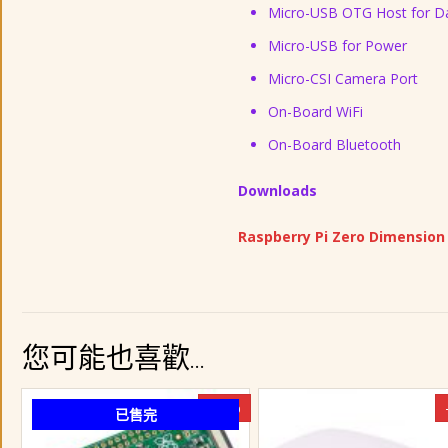
Micro-USB OTG Host for D
Micro-USB for Power
Micro-CSI Camera Port
On-Board WiFi
On-Board Bluetooth
Downloads
Raspberry Pi Zero Dimension
您可能也喜歡…
-15%
已售完