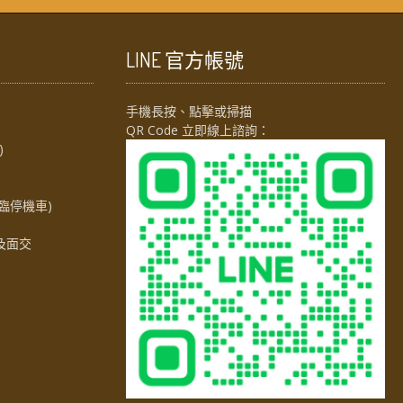
LINE 官方帳號
手機長按、點擊或掃描
QR Code 立即線上諮詢：
)
臨停機車)
及面交