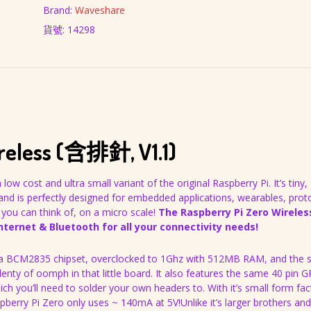
Brand:
Waveshare
貨號:
14298
less (含排針, V1.1)
low cost and ultra small variant of the original Raspberry Pi. It’s tiny,
d is perfectly designed for embedded applications, wearables, prot
 you can think of, on a micro scale!
The Raspberry Pi Zero Wireles
nternet & Bluetooth for all your connectivity needs!
s a BCM2835 chipset, overclocked to 1Ghz with 512MB RAM, and the
lenty of oomph in that little board. It also features the same 40 pin G
ch you’ll need to solder your own headers to. With it’s small form fa
pberry Pi Zero only uses ~ 140mA at 5V!Unlike it’s larger brothers and 