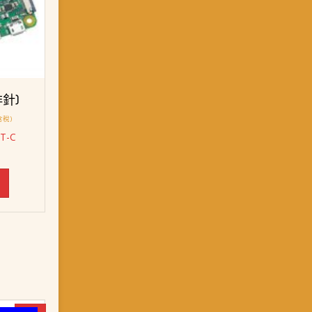
排針)
含稅)
T-C
：
T$ 798。