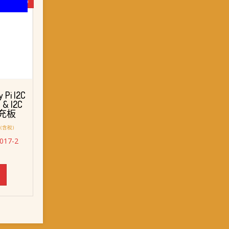
-6%
 Pi I2C
l & I2C
 擴充板
目
(含稅)
前
3017-2
價
格：
。
NT$ 3,058。