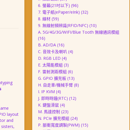
6. 螢幕(21吋以下)
(96)
7. 電子紙(ePaper/eInk)
(32)
8. 線材
(59)
9. 無線射頻辨識(RFID/NFC)
(10)
A. 5G/4G/3G/WIFI/Blue Tooth 無線通訊模組
(16)
B. AD/DA
(16)
C. 音效卡及喇叭
(4)
D. RGB LED
(4)
E. 太陽能模組
(3)
F. 雷射測距模組
(6)
G. GPIO 擴充板
(13)
otyping
H. 自走車/機械手臂
(8)
s
I. IP KVM
(4)
J. 即時時鐘(RTC)
(12)
K. 鍵盤滑鼠
(4)
 same
M. 馬達控制
(23)
PIO layout
N. PCIe 擴充模組
(24)
ctor and
P. 脈衝寬度調製(PWM)
(15)
sisters,