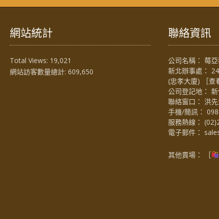
網站統計
聯絡資訊
Total Views:
19,021
公司名稱： 莓亞科
新北辦事處： 2
網站訪客數量總計:
609,650
(忠孝大廈) ［
查
公司登記地： 新
聯絡窗口： 洪先生 (
手機/簡訊：
098
服務熱線：
(02)
電子郵件：
sal
其他賣場： ［