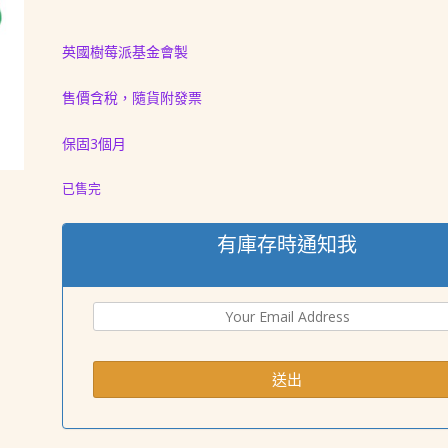
格：
格：
NT$ 1,088。
NT$ 988。
英國樹莓派基金會製
售價含稅，隨貨附發票
保固3個月
已售完
有庫存時通知我