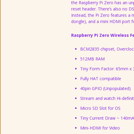
the Raspberry Pi Zero has an u
reset header. There’s also no DS
Instead, the Pi Zero features a 
dongle), and a mini HDMI port fo
Raspberry Pi Zero Wireless F
BCM2835 chipset, Overcloc
512MB RAM
Tiny Form Factor: 65mm 
Fully HAT compatible
40pin GPIO (Unpopulated)
Stream and watch Hi-defini
Micro SD Slot for OS
Tiny Current Draw ~ 140mA 
Mini-HDMI for Video