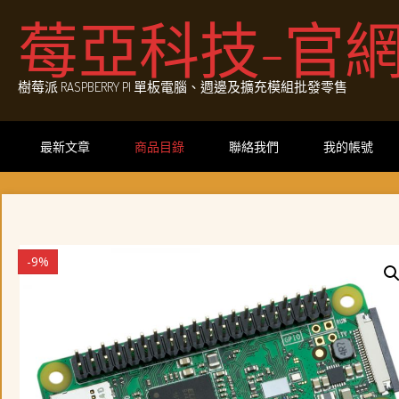
Skip
莓亞科技-官
to
content
樹莓派 RASPBERRY PI 單板電腦、週邊及擴充模組批發零售
最新文章
商品目錄
聯絡我們
我的帳號
-9%