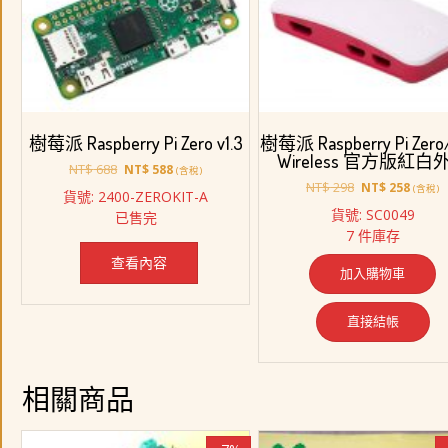
樹莓派 Raspberry Pi Zero v1.3
樹莓派 Raspberry Pi Zero
Wireless 官方版紅白
原
目
NT$
688
NT$
588
(含稅)
始
前
原
目
NT$
298
NT$
258
(含稅)
貨號: 2400-ZEROKIT-A
價
價
始
前
貨號: SC0049
已售完
格：
格：
價
價
7 件庫存
NT$ 688。
NT$ 588。
格：
格：
NT$ 298。
NT$ 2
查看內容
加入購物車
直接結帳
相關商品