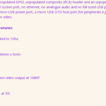
npopulated GPIO, unpopulated composite (RCA) header and an unpop
I screen port, no ethernet, no analogue audio and no full sized USB p
micro-USB power port, a micro USB OTG host port (for peripherals e.g
r video.
eatures:
ked to 1Ghz
x 30mm x 5mm
tion video output at 1080P
at 5V!