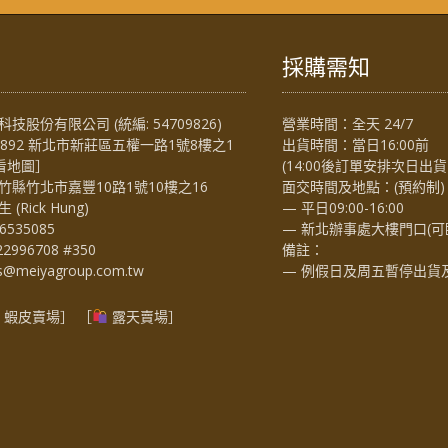
採購需知
技股份有限公司 (統編: 54709826)
營業時間：全天 24/7
4892 新北市新莊區五權一路1號8樓之1
出貨時間：當日16:00前
看地圖
］
(14:00後訂單安排次日出貨
竹縣竹北市嘉豐10路1號10樓之16
面交時間及地點：(預約制)
Rick Hung)
— 平日09:00-16:00
6535085
— 新北辦事處大樓門口(可
22996708 #350
備註：
es@meiyagroup.com.tw
— 例假日及周五暫停出貨
蝦皮賣場
］ ［
露天賣場］