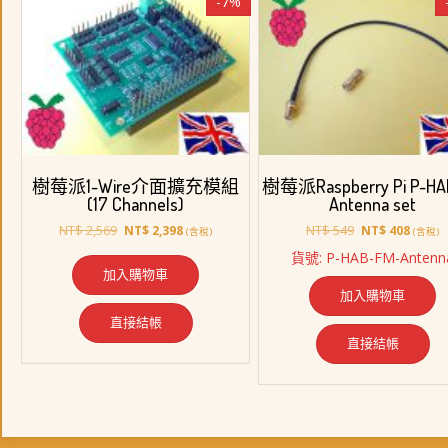
-7%
樹莓派1-Wire介面擴充模組
樹莓派Raspberry Pi P-HA
(17 Channels)
Antenna set
原
目
原
目
NT$
2,569
NT$
549
NT$
2,398
NT$
408
(含稅)
(含稅)
始
前
始
前
貨號: P-HAB-FM-Antenn
價
價
價
價
加入購物車
格：
格：
格：
格：
加入購物車
NT$ 2,569。
NT$ 2,398。
NT$ 549。
NT$ 4
直接結帳
直接結帳