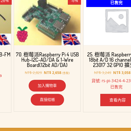
-26%
-6%
已售完
B-FM
70. 樹莓派Raspberry Pi 4 USB
25. 樹莓派 Raspberry
Hub-I2C-AD/DA & 1-Wire
18bit A/D 16 channe
Board(12bit AD/DA)
23017 32 GPIO
原
目
原
NT$
2,829
NT$
3,249
NT$
2,658
NT$
3,058
(含稅)
a
始
前
始
貨號: rs-pi-3424-4-2
價
價
價
加入購物車
已售完
08。
格：
格：
格：
NT$ 2,829。
NT$ 2,658。
NT$ 3,249
直接結帳
查看內容