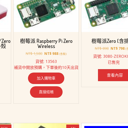
/Zero
樹莓派 Raspberry Pi Zero
樹莓派Zero (含
外殼
Wireless
原
目
NT$
898
NT$
798
(
原
目
始
前
NT$
1,580
NT$
988
(含稅)
貨號: 3080-ZEROKI
始
前
價
價
貨號: 13563
已售完
價
價
格：
格
補貨中開放預購，下單後約10天出貨
格：
格：
NT$ 898。
N
58。
NT$ 1,580。
NT$ 988。
查看內容
加入購物車
直接結帳