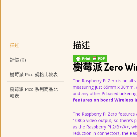
描述
描述
評價 (0)
樹莓派 Zero Wire
樹莓派 Pico 規格比較表
The Raspberry Pi Zero is an ultra 
measuring just 65mm x 30mm, an
樹莓派 Pico 系列商品比
and any other Pi based tinkering
較表
features on board Wireless I
The Raspberry Pi Zero feature
1080p video output, so there’s p
as the Raspberry Pi 2/B+/A+, whi
reduction in connectors, the Ras