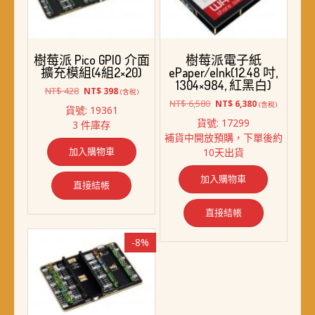
樹莓派 Pico GPIO 介面
樹莓派電子紙
擴充模組(4組2×20)
ePaper/eInk(12.48 吋,
1304×984, 紅黑白)
原
目
NT$
428
NT$
398
(含稅)
始
前
原
目
NT$
6,580
NT$
6,380
(含稅)
貨號: 19361
價
價
始
前
貨號: 17299
3 件庫存
格：
格：
價
價
補貨中開放預購，下單後約
NT$ 428。
NT$ 398。
格：
格：
加入購物車
10天出貨
NT$ 6,580。
NT$ 6,380。
加入購物車
直接結帳
直接結帳
-8%