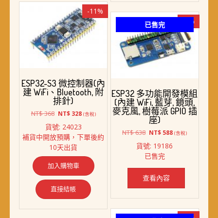
-11%
-8%
已售完
ESP32-S3 微控制器(內
建 WiFi、Bluetooth, 附
ESP32 多功能開發模組
排針)
(內建 WiFi, 藍芽, 鏡頭,
麥克風, 樹莓派 GPIO 插
原
目
NT$
368
NT$
328
(含稅)
座)
始
前
貨號: 24023
價
價
原
目
NT$
638
NT$
588
(含稅)
補貨中開放預購，下單後約
格：
格：
始
前
貨號: 19186
10天出貨
NT$ 368。
NT$ 328。
價
價
已售完
格：
格：
加入購物車
NT$ 638。
NT$ 588。
查看內容
直接結帳
-7%