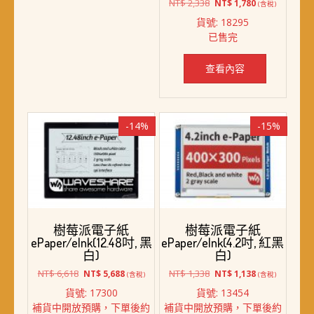
原
目
NT$
2,338
NT$
1,780
(含稅)
始
前
貨號: 18295
價
價
已售完
格：
格：
NT$ 2,338。
NT$ 1,780。
查看內容
-14%
-15%
樹莓派電子紙
樹莓派電子紙
ePaper/eInk(12.48吋, 黑
ePaper/eInk(4.2吋, 紅黑
白)
白)
原
目
原
目
NT$
6,618
NT$
1,338
NT$
5,688
NT$
1,138
(含稅)
(含稅)
始
前
始
前
貨號: 17300
貨號: 13454
價
價
價
價
補貨中開放預購，下單後約
補貨中開放預購，下單後約
格：
格：
格：
格：