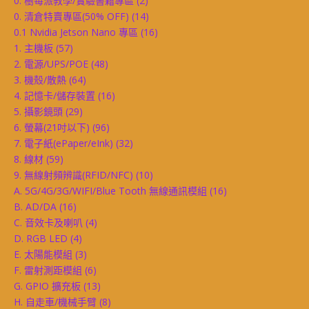
0. 樹莓派教學/實驗書籍專區
(2)
0. 清倉特賣專區(50% OFF)
(14)
0.1 Nvidia Jetson Nano 專區
(16)
1. 主機板
(57)
2. 電源/UPS/POE
(48)
3. 機殼/散熱
(64)
4. 記憶卡/儲存裝置
(16)
5. 攝影鏡頭
(29)
6. 螢幕(21吋以下)
(96)
7. 電子紙(ePaper/eInk)
(32)
8. 線材
(59)
9. 無線射頻辨識(RFID/NFC)
(10)
A. 5G/4G/3G/WIFI/Blue Tooth 無線通訊模組
(16)
B. AD/DA
(16)
C. 音效卡及喇叭
(4)
D. RGB LED
(4)
E. 太陽能模組
(3)
F. 雷射測距模組
(6)
G. GPIO 擴充板
(13)
H. 自走車/機械手臂
(8)