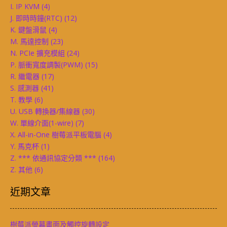
I. IP KVM
(4)
J. 即時時鐘(RTC)
(12)
K. 鍵盤滑鼠
(4)
M. 馬達控制
(23)
N. PCIe 擴充模組
(24)
P. 脈衝寬度調製(PWM)
(15)
R. 繼電器
(17)
S. 感測器
(41)
T. 教學
(6)
U. USB 轉換器/集線器
(30)
W. 單線介面(1-wire)
(7)
X. All-in-One 樹莓派平板電腦
(4)
Y. 馬克杯
(1)
Z. *** 依通訊協定分類 ***
(164)
Z. 其他
(6)
近期文章
樹莓派螢幕畫面及觸控旋轉設定