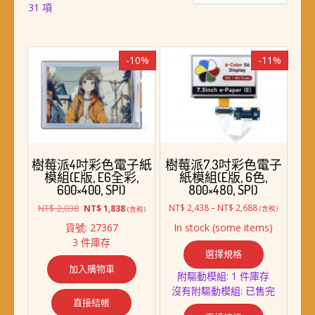
依
31 項
最
新
項
-10%
-11%
目
排
序
樹莓派4吋彩色電子紙
樹莓派7.3吋彩色電子
模組(E版, E6全彩,
紙模組(E版, 6色,
600×400, SPI)
800×480, SPI)
原
目
價
NT$
2,038
NT$
2,438
–
NT$
2,688
NT$
1,838
(含稅)
(含稅)
始
前
格
貨號: 27367
In stock (some items)
價
價
範
此
3 件庫存
格：
格：
圍：
選擇規格
產
NT$ 2,038。
NT$ 1,838。
NT$ 2,438
加入購物車
品
到
附驅動模組: 1 件庫存
NT$ 2,688
有
沒有附驅動模組: 已售完
多
直接結帳