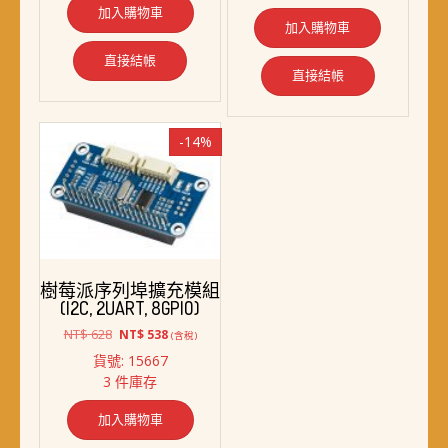
加入購物車
NT$ 2,180。
NT$ 1,868。
加入購物車
直接結帳
直接結帳
-14%
樹莓派序列埠擴充模組
(I2C, 2UART, 8GPIO)
原
目
NT$
628
NT$
538
(含稅)
始
前
貨號: 15667
價
價
3 件庫存
格：
格：
NT$ 628。
NT$ 538。
加入購物車