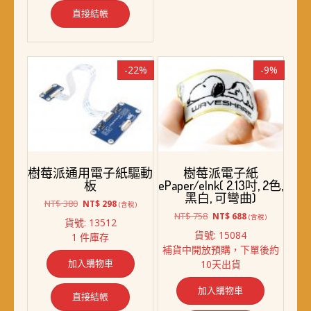
直接結帳
-22%
-9%
樹莓派通用電子紙驅動
樹莓派電子紙
板
ePaper/eInk( 2.13吋, 2色,
黑白, 可彎曲)
原
目
NT$
380
NT$
298
(含稅)
始
前
原
目
NT$
758
NT$
688
(含稅)
貨號: 13512
價
價
始
前
貨號: 15084
1 件庫存
格：
格：
價
價
補貨中開放預購，下單後約
NT$ 380。
NT$ 298。
格：
格：
加入購物車
10天出貨
NT$ 758。
NT$ 688。
加入購物車
直接結帳