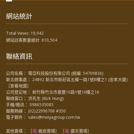
網站統計
Total Views:
19,942
網站訪客數量總計:
610,504
聯絡資訊
公司名稱： 莓亞科技股份有限公司 (統編: 54709826)
新北辦事處： 24892 新北市新莊區五權一路1號8樓之1 (忠孝大廈)
［
查看地圖
］
公司登記地： 新竹縣竹北市嘉豐10路1號10樓之16
聯絡窗口： 洪先生 (Rick Hung)
手機/簡訊：
0986535085
服務熱線：
(02)22996708 #350
電子郵件：
sales@meiyagroup.com.tw
其他賣場： ［
蝦皮賣場
］ ［
露天賣場］