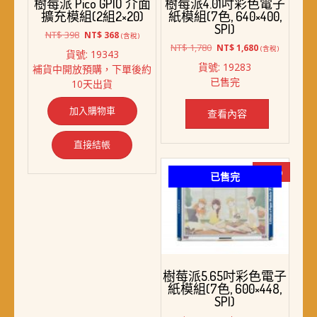
樹莓派 Pico GPIO 介面
樹莓派4.01吋彩色電子
擴充模組(2組2×20)
紙模組(7色, 640×400,
SPI)
原
目
NT$
398
NT$
368
(含稅)
始
前
原
目
NT$
1,780
NT$
1,680
(含稅)
貨號: 19343
價
價
始
前
貨號: 19283
補貨中開放預購，下單後約
格：
格：
價
價
已售完
10天出貨
NT$ 398。
NT$ 368。
格：
格：
NT$ 1,780。
NT$ 1,680。
加入購物車
查看內容
直接結帳
-24%
已售完
樹莓派5.65吋彩色電子
紙模組(7色, 600×448,
SPI)