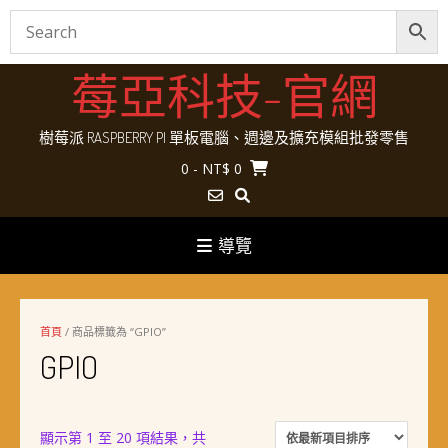
Skip
莓亞科技-官網
to
content
樹莓派 RASPBERRY PI 單板電腦、週邊及擴充模組批發零售
0
- NT$ 0
導覽
首頁
/ 商品標籤為 “GPIO”
GPIO
顯示第 1 至 20 項結果，共