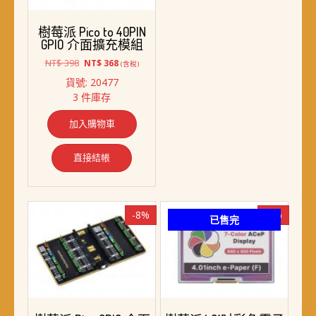
樹莓派 Pico to 40PIN
GPIO 介面擴充模組
原
目
NT$
398
NT$
368
(含稅)
始
前
貨號: 20477
價
價
3 件庫存
格：
格：
NT$ 398。
NT$ 368。
加入購物車
直接結帳
-8%
-6%
已售完