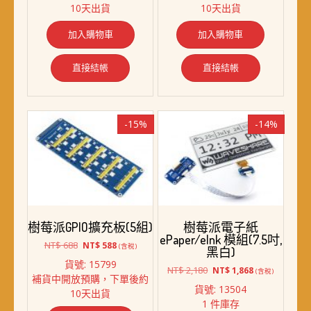
10天出貨
10天出貨
NT$ 6,618。
NT$ 5,688。
NT$ 1,338。
NT$ 1,138。
加入購物車
加入購物車
直接結帳
直接結帳
-15%
-14%
樹莓派GPIO擴充板(5組)
樹莓派電子紙
ePaper/eInk 模組(7.5吋,
原
目
NT$
688
NT$
588
(含稅)
黑白)
始
前
貨號: 15799
價
價
原
目
NT$
2,180
NT$
1,868
(含稅)
補貨中開放預購，下單後約
格：
格：
始
前
貨號: 13504
10天出貨
NT$ 688。
NT$ 588。
價
價
1 件庫存
格：
格：