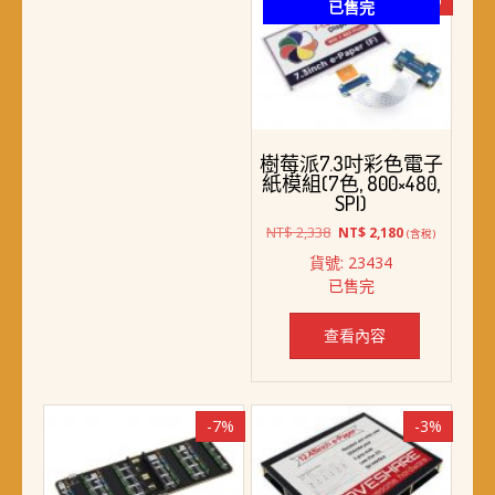
已售完
樹莓派7.3吋彩色電子
紙模組(7色, 800×480,
SPI)
原
目
NT$
2,338
NT$
2,180
(含稅)
始
前
貨號: 23434
價
價
已售完
格：
格：
NT$ 2,338。
NT$ 2,180。
查看內容
-7%
-3%