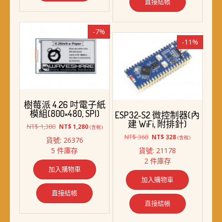
種
直接結帳
款
式。
-7%
可
-11%
在
產
品
頁
面
選
樹莓派 4.26 吋電子紙
擇
模組(800×480, SPI)
ESP32-S2 微控制器(內
選
建 WiFi, 附排針)
項
原
目
NT$
1,380
NT$
1,280
(含稅)
始
前
原
目
NT$
368
NT$
328
(含稅)
貨號: 26376
價
價
始
前
5 件庫存
貨號: 21178
格：
格：
價
價
2 件庫存
NT$ 1,380。
NT$ 1,280。
格：
格：
加入購物車
NT$ 368。
NT$ 328。
加入購物車
直接結帳
直接結帳