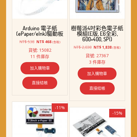
Arduino 電子紙
樹莓派4吋彩色電子紙
(ePaper/eInk)驅動板
模組(E版, E6全彩,
600×400, SPI)
原
目
NT$
538
NT$
468
(含稅)
始
前
原
目
NT$
2,038
NT$
1,838
(含稅)
貨號: 15082
價
價
始
前
貨號: 27367
11 件庫存
格：
格：
價
價
3 件庫存
NT$ 538。
NT$ 468。
格：
格：
加入購物車
NT$ 2,038。
NT$ 1,838。
加入購物車
直接結帳
直接結帳
-11%
-15%