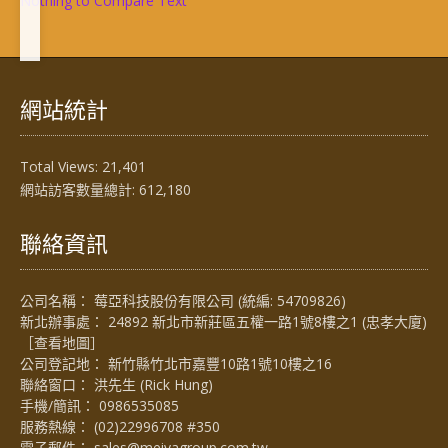
Nothing to Compare Text
網站統計
Total Views:
21,401
網站訪客數量總計:
612,180
聯絡資訊
公司名稱： 莓亞科技股份有限公司 (統編: 54709826)
新北辦事處： 24892 新北市新莊區五權一路1號8樓之1 (忠孝大廈)
［
查看地圖
］
公司登記地： 新竹縣竹北市嘉豐10路1號10樓之16
聯絡窗口： 洪先生 (Rick Hung)
手機/簡訊：
0986535085
服務熱線：
(02)22996708 #350
電子郵件：
sales@meiyagroup.com.tw