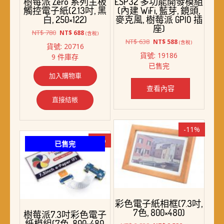
樹莓派 Zero 系列主板
ESP32 多功能開發模組
觸控電子紙(2.13吋, 黑
(內建 WiFi, 藍芽, 鏡頭,
白, 250×122)
麥克風, 樹莓派 GPIO 插
座)
原
目
NT$
780
NT$
688
(含稅)
始
前
原
目
NT$
638
NT$
588
(含稅)
貨號: 20716
價
價
始
前
貨號: 19186
9 件庫存
格：
格：
價
價
已售完
NT$ 780。
NT$ 688。
格：
格：
加入購物車
NT$ 638。
NT$ 588。
查看內容
直接結帳
-11%
-7%
已售完
彩色電子紙相框(7.3吋,
7色, 800×480)
樹莓派7.3吋彩色電子
紙模組(7色, 800×480,