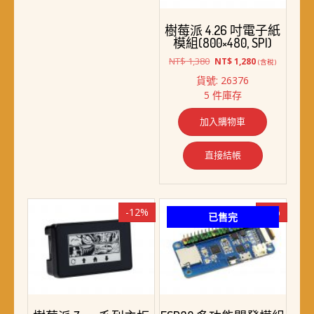
樹莓派 4.26 吋電子紙
模組(800×480, SPI)
原
目
NT$
1,380
NT$
1,280
(含稅)
始
前
貨號: 26376
價
價
5 件庫存
格：
格：
NT$ 1,380。
NT$ 1,280。
加入購物車
直接結帳
-12%
-8%
已售完