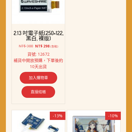
2.13 吋電子紙(250×122,
黑白, 裸版)
原
目
NT$
388
NT$
298
(含稅)
始
前
貨號: 12672
價
價
補貨中開放預購，下單後約
格：
格：
10天出貨
NT$ 388。
NT$ 298。
加入購物車
直接結帳
-13%
-10%