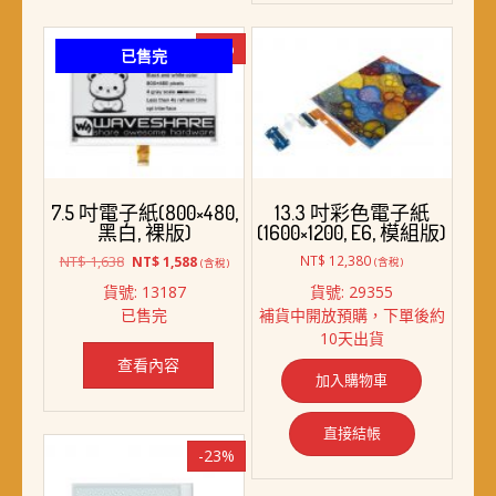
-3%
已售完
7.5 吋電子紙(800×480,
13.3 吋彩色電子紙
黑白, 裸版)
(1600×1200, E6, 模組版)
原
目
NT$
1,638
NT$
12,380
NT$
1,588
(含稅)
(含稅)
始
前
貨號: 13187
貨號: 29355
價
價
已售完
補貨中開放預購，下單後約
格：
格：
10天出貨
NT$ 1,638。
NT$ 1,588。
查看內容
加入購物車
直接結帳
-23%