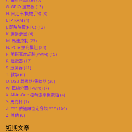
G. GPIO 擴充板
(13)
H. 自走車/機械手臂
(8)
I. IP KVM
(4)
J. 即時時鐘(RTC)
(12)
K. 鍵盤滑鼠
(4)
M. 馬達控制
(23)
N. PCIe 擴充模組
(24)
P. 脈衝寬度調製(PWM)
(15)
R. 繼電器
(17)
S. 感測器
(41)
T. 教學
(6)
U. USB 轉換器/集線器
(30)
W. 單線介面(1-wire)
(7)
X. All-in-One 樹莓派平板電腦
(4)
Y. 馬克杯
(1)
Z. *** 依通訊協定分類 ***
(164)
Z. 其他
(6)
近期文章