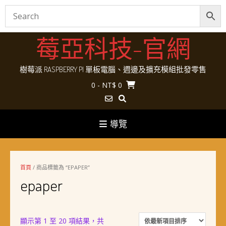
Skip
莓亞科技-官網
to
content
樹莓派 RASPBERRY PI 單板電腦、週邊及擴充模組批發零售
0
- NT$ 0
導覽
首頁
/ 商品標籤為 “EPAPER”
epaper
顯示第 1 至 20 項結果，共