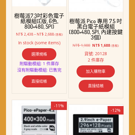
樹莓派7.3吋彩色電子
紙模組(E版, 6色,
樹莓派 Pico 專用 7.5 吋
800×480, SPI)
黑白電子紙模組
(800×480, SPI, 內建按鍵
價
NT$
2,438
–
NT$
2,688
(含稅)
3個)
格
In stock (some items)
範
原
目
NT$
1,988
NT$
1,688
(含稅)
此
圍：
始
前
貨號: 20128
選擇規格
產
NT$ 2,438
價
價
2 件庫存
品
到
格：
格：
附驅動模組: 1 件庫存
NT$ 2,688
NT$ 1,988。
NT$ 1,688。
有
沒有附驅動模組: 已售完
加入購物車
多
種
直接結帳
直接結帳
款
式。
可
-11%
在
-12%
產
品
頁
面