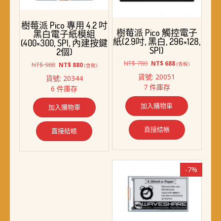
選
擇
樹莓派 Pico 專用 4.2 吋
選
樹莓派 Pico 觸控電子
黑白電子紙模組
項
紙(2.9吋, 黑白, 296×128,
(400×300, SPI, 內建按鍵
SPI)
2個)
原
目
NT$
780
NT$
688
原
目
NT$
988
NT$
880
(含稅)
(含稅)
始
前
始
前
貨號: 20051
貨號: 20344
價
價
價
價
7 件庫存
6 件庫存
格：
格：
格：
格：
NT$ 780。
NT$ 688。
NT$ 988。
NT$ 880。
加入購物車
加入購物車
直接結帳
直接結帳
-7%