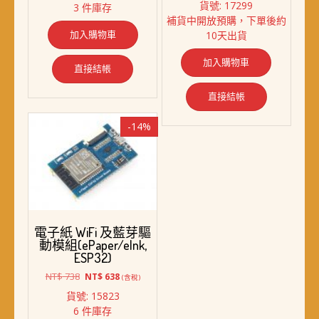
貨號: 17299
3 件庫存
格：
格：
價
價
補貨中開放預購，下單後約
NT$ 880。
NT$ 498。
格：
格：
加入購物車
10天出貨
NT$ 6,580。
NT$ 6,380。
加入購物車
直接結帳
直接結帳
-14%
電子紙 WiFi 及藍芽驅
動模組(ePaper/eInk,
ESP32)
原
目
NT$
738
NT$
638
(含稅)
始
前
貨號: 15823
價
價
6 件庫存
格：
格：