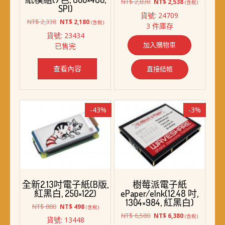
原
目
NT$
2,838
NT$
2,538
(含稅)
SPI)
始
前
貨號: 24709
價
價
原
目
NT$
2,338
NT$
2,180
(含稅)
3 件庫存
格：
格：
始
前
貨號: 23434
NT$ 2,838。
NT$ 2,538。
價
價
加入購物車
已售完
格：
格：
NT$ 2,338。
NT$ 2,180。
查看內容
直接結帳
-43%
-3%
全新2.13吋電子紙(B版,
樹莓派電子紙
紅黑白, 250×122)
ePaper/eInk(12.48 吋,
1304×984, 紅黑白)
原
目
NT$
880
NT$
498
(含稅)
始
前
原
目
NT$
6,580
NT$
6,380
(含稅)
貨號: 13448
價
價
始
前