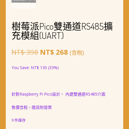
樹莓派Pico雙通道RS485擴
充模組(UART)
原
目
NT$
398
NT$
268
(含稅)
始
前
You Save:
NT$
130
(33%)
價
價
格：
格：
NT$ 398。
NT$ 268。
針對Raspberry Pi Pico設計， 內建雙通道RS485介面
售價含稅，隨貨附發票
9 件庫存