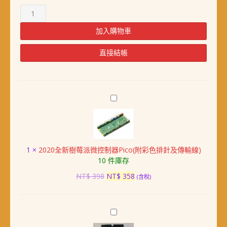
樹
莓
派
加入購物車
Pico
雙
直接結帳
通
道
RS485
擴
2020
充
全
模
新
組
樹
(UART)
莓
數
1
×
2020全新樹莓派微控制器Pico(附彩色排針及傳輸線)
派
量
10 件庫存
微
控
原
目
NT$
398
NT$
358
(含稅)
制
始
前
器
價
價
Pico(附
格：
格：
最
彩
NT$ 398。
NT$ 358。
新
色