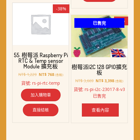
-38%
-7%
已售完
55. 樹莓派 Raspberry Pi
RTC & Temp sensor
Module 擴充板
樹莓派I2C 128 GPIO擴充
板
原
目
NT$
1,229
NT$
768
(含稅)
始
前
原
目
NT$
3,669
NT$
3,398
(含稅)
貨號: rs-pi-rtc-temp
價
價
始
前
貨號: rs-pi-i2c-23017-8-v3
格：
格：
價
價
加入購物車
已售完
NT$ 1,229。
NT$ 768。
格：
格：
NT$ 3,669。
NT$ 3,398。
直接結帳
查看內容