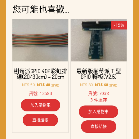
您可能也喜歡…
-15%
樹莓派GPIO 40P彩虹排
最新版樹莓派 T 型
線(20/30cm) – 20cm
GPIO 轉板(V2.5)
原
目
原
目
NT$
50
NT$
80
NT$
48
NT$
68
(含稅)
(含稅)
始
前
始
前
貨號: 12583
貨號: 7038
價
價
價
價
3 件庫存
格：
格：
格：
格：
加入購物車
NT$ 50。
NT$ 48。
NT$ 80。
NT$ 68。
加入購物車
直接結帳
直接結帳