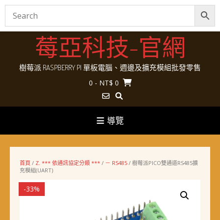
Skip
莓亞科技-官網
to
content
樹莓派 RASPBERRY PI 單板電腦、週邊及擴充模組批發零售
0
- NT$ 0
導覽
首頁
/
Z. *** 依通訊協定分類 ***
/
－ RS485
/ 樹莓派PICO雙通道RS485擴
充模組(UART)
-33%