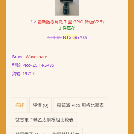
版
排
樹
針
莓
及
1
×
最新版樹莓派 T 型 GPIO 轉板(V2.5)
派
傳
3 件庫存
T
輸
型
原
目
線)
NT$
80
NT$
68
(含稅)
GPIO
始
前
轉
價
價
板
格：
格：
Brand:
Waveshare
(V2.5)
NT$ 80。
NT$ 68。
型號: Pico-2CH-RS485
貨號:
19717
描述
評價 (0)
樹莓派 Pico 規格比較表
微雪電子轉乙太網模組比較表