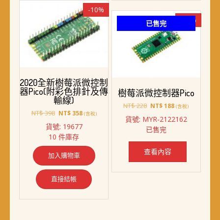
-10%
-18%
已售完
2020全新樹莓派微控制
器Pico(附彩色排針及傳
樹莓派微控制器Pico
輸線)
原
目
NT$
228
NT$
188
(含稅)
原
目
NT$
398
NT$
358
始
前
(含稅)
貨號: MYR-2122162
始
前
價
價
貨號: 19677
已售完
價
價
格：
格：
10 件庫存
格：
格：
NT$ 228。
NT$ 188。
NT$ 398。
NT$ 358。
查看內容
加入購物車
直接結帳