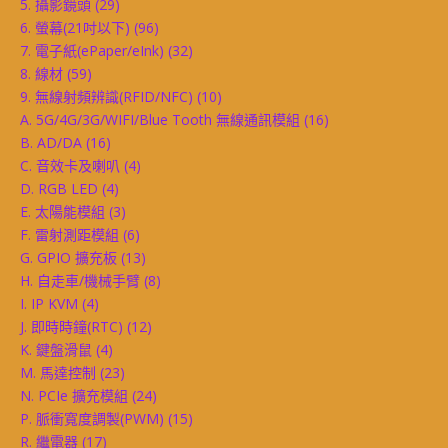
5. 攝影鏡頭
(29)
6. 螢幕(21吋以下)
(96)
7. 電子紙(ePaper/eInk)
(32)
8. 線材
(59)
9. 無線射頻辨識(RFID/NFC)
(10)
A. 5G/4G/3G/WIFI/Blue Tooth 無線通訊模組
(16)
B. AD/DA
(16)
C. 音效卡及喇叭
(4)
D. RGB LED
(4)
E. 太陽能模組
(3)
F. 雷射測距模組
(6)
G. GPIO 擴充板
(13)
H. 自走車/機械手臂
(8)
I. IP KVM
(4)
J. 即時時鐘(RTC)
(12)
K. 鍵盤滑鼠
(4)
M. 馬達控制
(23)
N. PCIe 擴充模組
(24)
P. 脈衝寬度調製(PWM)
(15)
R. 繼電器
(17)