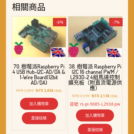
相關商品
-6%
-7%
70. 樹莓派Raspberry Pi
38. 樹莓派 Raspberry Pi
4 USB Hub-I2C-AD/DA &
I2C 16 channel PWM /
1-Wire Board(12bit
L293D-2 4組馬達控制
AD/DA)
擴充板（附直流電源供
應）
原
目
NT$
2,829
NT$
2,658
(含稅)
始
前
原
目
NT$
2,299
NT$
2,138
(含稅)
價
價
始
前
加入購物車
貨號: rs-pi-9685-L293d-pw
格：
格：
價
價
NT$ 2,829。
NT$ 2,658。
格：
格：
加入購物車
NT$ 2,299。
NT$ 2,138。
直接結帳
直接結帳