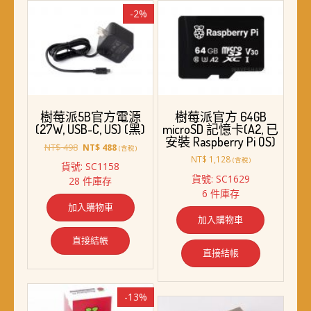
-2%
樹莓派5B官方電源
樹莓派官方 64GB
(27W, USB-C, US) (黑)
microSD 記憶卡(A2, 已
安裝 Raspberry Pi OS)
原
目
NT$
498
NT$
488
(含稅)
始
前
NT$
1,128
(含稅)
貨號: SC1158
價
價
貨號: SC1629
28 件庫存
格：
格：
6 件庫存
NT$ 498。
NT$ 488。
加入購物車
加入購物車
直接結帳
直接結帳
-13%