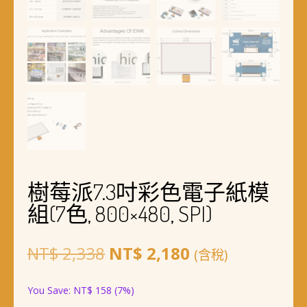
樹莓派7.3吋彩色電子紙模
組(7色, 800×480, SPI)
原
目
NT$
2,338
NT$
2,180
(含稅)
始
前
You Save:
NT$
158
(7%)
價
價