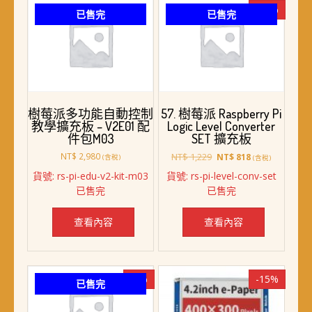
頁
-33%
已售完
已售完
面
選
擇
選
項
樹莓派多功能自動控制
57. 樹莓派 Raspberry Pi
教學擴充板 – V2E01 配
Logic Level Converter
件包M03
SET 擴充板
原
目
NT$
2,980
NT$
1,229
NT$
818
(含稅)
(含稅)
始
前
貨號: rs-pi-edu-v2-kit-m03
貨號: rs-pi-level-conv-set
價
價
已售完
已售完
格：
格：
NT$ 1,229。
NT$ 818。
查看內容
查看內容
-7%
-15%
已售完