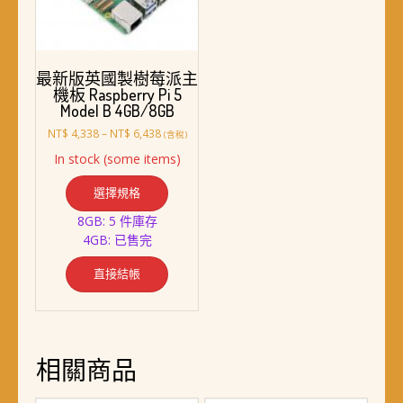
最新版英國製樹莓派主
機板 Raspberry Pi 5
Model B 4GB/8GB
價
NT$
4,338
–
NT$
6,438
(含稅)
格
In stock (some items)
範
此
圍：
選擇規格
產
NT$ 4,338
品
到
8GB: 5 件庫存
NT$ 6,438
有
4GB: 已售完
多
種
直接結帳
款
式。
可
在
相關商品
產
品