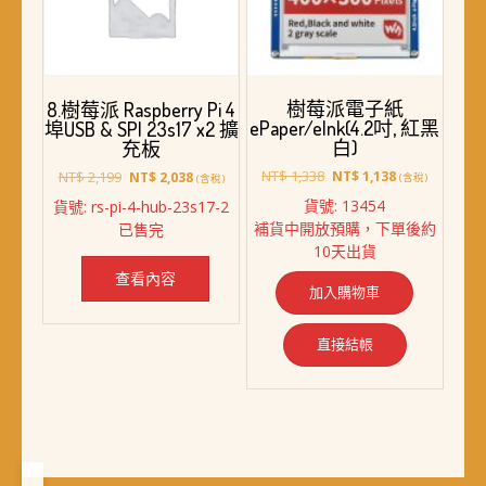
樹莓派電子紙
8.樹莓派 Raspberry Pi 4
ePaper/eInk(4.2吋, 紅黑
埠USB & SPI 23s17 x2 擴
白)
充板
原
目
原
目
NT$
1,338
NT$
2,199
NT$
1,138
NT$
2,038
(含稅)
(含稅)
始
前
始
前
貨號: 13454
貨號: rs-pi-4-hub-23s17-2
價
價
價
價
補貨中開放預購，下單後約
已售完
格：
格：
格：
格：
10天出貨
NT$ 1,338。
NT$ 1,138。
NT$ 2,199。
NT$ 2,038。
查看內容
加入購物車
直接結帳