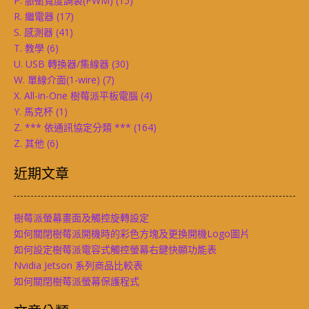
P. 脈衝寬度調製(PWM)
(15)
R. 繼電器
(17)
S. 感測器
(41)
T. 教學
(6)
U. USB 轉換器/集線器
(30)
W. 單線介面(1-wire)
(7)
X. All-in-One 樹莓派平板電腦
(4)
Y. 馬克杯
(1)
Z. *** 依通訊協定分類 ***
(164)
Z. 其他
(6)
近期文章
樹莓派螢幕畫面及觸控旋轉設定
如何關閉樹莓派開機時的彩色方塊及更換開機Logo圖片
如何設定樹莓派電容式觸控螢幕右鍵快顯功能表
Nvidia Jetson 系列商品比較表
如何關閉樹莓派螢幕保護程式