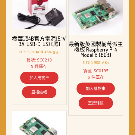
樹莓派4B官方電源(5.1V,
3A, USB-C, US) (黑)
最新版英國製樹莓派主
機板 Raspberry Pi 4
原
目
NT$
528
NT$
458
(含稅)
Model B (8GB)
始
前
貨號: SC0218
價
價
NT$
5,988
(含稅)
9 件庫存
格：
格：
貨號: SC0195
NT$ 528。
NT$ 458。
6 件庫存
加入購物車
加入購物車
直接結帳
直接結帳