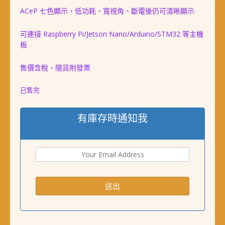
ACeP 七色顯示，低功耗、寬視角、斷電後仍可清晰顯示
格：
格：
NT$ 2,338。
NT$ 2,180。
可連接 Raspberry Pi/Jetson Nano/Arduino/STM32 等主機
板
售價含稅，隨貨附發票
已售完
有庫存時通知我