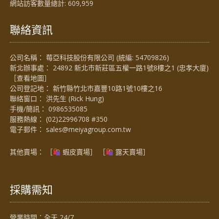
網站訪客數量總計:
609,959
聯絡資訊
公司名稱： 莓亞科技股份有限公司 (統編: 54709826)
新北辦事處： 24892 新北市新莊區五權一路1號8樓之1 (忠孝大廈)
［
查看地圖
］
公司登記地： 新竹縣竹北市嘉豐10路1號10樓之16
聯絡窗口： 洪先生 (Rick Hung)
手機/簡訊：
0986535085
服務熱線：
(02)22996708 #350
電子郵件：
sales@meiyagroup.com.tw
其他賣場： ［
蝦皮賣場
］ ［
露天賣場］
採購需知
營業時間：全天 24/7