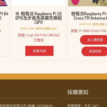
PI 64
樹莓派Raspberry Pi 
16. 樹莓派 Raspberry Pi 32
)
Cross FM Antenna k
GPIO及步進馬達擴充模組
(SPI)
原
目
NT$
599
NT$
458
)
(
始
前
原
目
NT$
1,989
NT$
1,838
(含稅)
p
貨號: P-HAB-Cross-FM-
價
價
始
前
貨號: rs-pi-23s17x2-2803x2
格：
格
價
價
加入購物車
已售完
2,448。
NT$ 599。
N
格：
格：
NT$ 1,989。
NT$ 1,838。
查看內容
直接結帳
採購需知
技股份有限公司 (統編: 54709826)
營業時間：全天 24/7