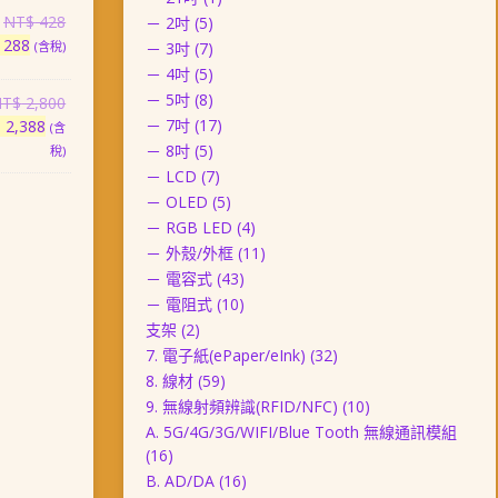
格：
NT$ 3,788。
原
NT$
428
－ 2吋
(5)
NT$ 3,258。
目
始
288
(含稅)
－ 3吋
(7)
前
價
－ 4吋
(5)
價
格：
－ 5吋
(8)
原
NT$
2,800
格：
NT$ 428。
目
始
－ 7吋
(17)
$
2,388
(含
NT$ 288。
前
價
－ 8吋
(5)
稅)
價
格：
－ LCD
(7)
格：
NT$ 2,800。
－ OLED
(5)
NT$ 2,388。
－ RGB LED
(4)
－ 外殼/外框
(11)
－ 電容式
(43)
－ 電阻式
(10)
支架
(2)
7. 電子紙(ePaper/eInk)
(32)
8. 線材
(59)
9. 無線射頻辨識(RFID/NFC)
(10)
A. 5G/4G/3G/WIFI/Blue Tooth 無線通訊模組
(16)
B. AD/DA
(16)