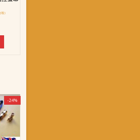
含稅)
：
T$ 838。
-24%