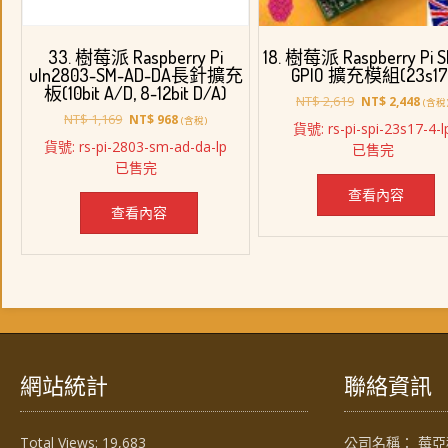
18. 樹莓派 Raspberry Pi S
33. 樹莓派 Raspberry Pi
GPIO 擴充模組(23s17
uln2803-SM-AD-DA長針擴充
板(10bit A/D, 8-12bit D/A)
原
目
NT$
2,619
NT$
2,448
(含稅
始
前
原
目
NT$
1,169
NT$
968
(含稅)
貨號: rs-pi-spi-23s17-4-l
價
價
始
前
貨號: rs-pi-2803-sm-ad-da-lp
已售完
格：
格：
價
價
已售完
NT$ 2,619。
NT$ 
格：
格：
NT$ 1,169。
NT$ 968。
查看內容
查看內容
網站統計
聯絡資訊
Total Views:
19,683
公司名稱： 莓亞科