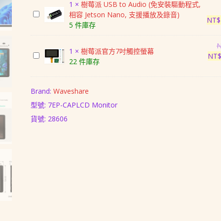
10.1
1
×
樹莓派 USB to Audio (免安裝驅動程式,
觸
吋
樹
相容 Jetson Nano, 支援播放及錄音)
控
NT$
1280x800
莓
5 件庫存
螢
HDMI
派
幕
LCD
USB
(1280x800,
1
×
樹莓派官方7吋觸控螢幕
(B)
to
樹
NT
IPS,
22 件庫存
電
Audio
莓
鋁
容
(免
派
合
式
安
官
Brand:
Waveshare
金
觸
裝
方
外
型號: 7EP-CAPLCD Monitor
控
驅
7
殼,
螢
動
吋
貨號:
28606
HDMI/Type-
幕
程
觸
C)
(含
式,
控
數
外
相
螢
量
殼、
容
幕
支
Jetson
架)
Nano,
支
援
播