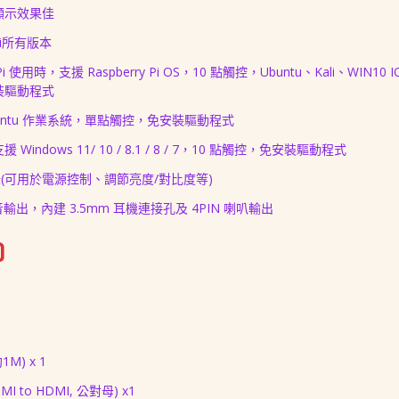
顯示效果佳
Pi所有版本
Pi 使用時，支援 Raspberry Pi OS，10 點觸控，Ubuntu、Kali、WIN10 
裝驅動程式
buntu 作業系統，
單點
觸控
，免安裝驅動程式
ows 11/ 10 / 8.1 / 8 / 7，10
點
觸控
，免安裝驅動程式
錄(可用於電源控制、調節亮度/對比度等)
 聲音輸出，內建 3.5mm 耳機連接孔及 4PIN 喇叭輸出
)
M) x 1
MI to HDMI, 公對母) x1