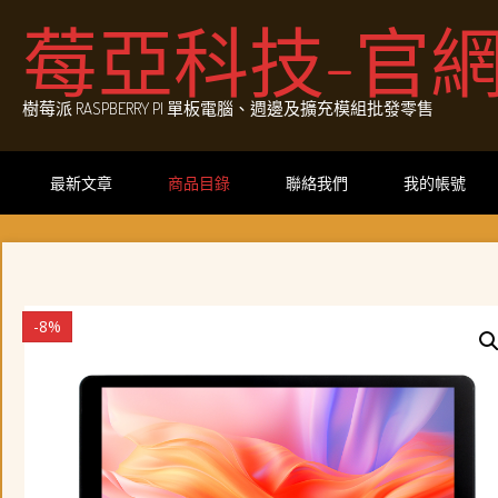
Skip
莓亞科技-官
to
content
樹莓派 RASPBERRY PI 單板電腦、週邊及擴充模組批發零售
最新文章
商品目錄
聯絡我們
我的帳號
-8%