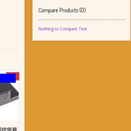
Compare Products
(
0
)
Nothing to Compare Text
-3%
觸控螢幕