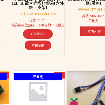
LCD (B)電容式觸控螢幕(含外
框(黑色)
)
殼、支架)
原
目
NT$
868
NT$
838
(
原
目
始
前
NT$
3,788
NT$
3,258
(含稅)
貨號: 906-4665
始
前
價
價
貨號: 11719
已售完
2,388。
價
價
格：
格
補貨中開放預購，下單後約10天出貨
格：
格：
NT$ 868。
N
NT$ 3,788。
NT$ 3,258。
查看內容
加入購物車
直接結帳
-7%
-8%
已售完