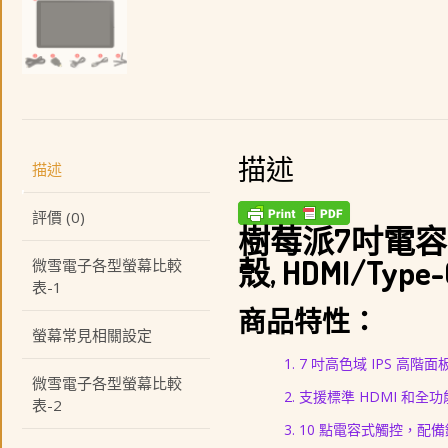
描述
描述
評價 (0)
樹莓派7吋電容式觸
殼, HDMI/Type-
微雪電子各型螢幕比較
表-1
商品特性：
螢幕常見相關設定
7 吋高色域 IPS 高階面板
微雪電子各型螢幕比較
支援標準 HDMI 和全功能
表-2
10 點電容式觸控，配