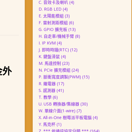
C. 音效卡及喇叭
(4)
D. RGB LED
(4)
E. 太陽能模組
(3)
F. 雷射測距模組
(6)
G. GPIO 擴充板
(13)
H. 自走車/機械手臂
(8)
I. IP KVM
(4)
J. 即時時鐘(RTC)
(12)
K. 鍵盤滑鼠
(4)
M. 馬達控制
(23)
金外
N. PCIe 擴充模組
(24)
P. 脈衝寬度調製(PWM)
(15)
R. 繼電器
(17)
S. 感測器
(41)
T. 教學
(6)
U. USB 轉換器/集線器
(30)
W. 單線介面(1-wire)
(7)
X. All-in-One 樹莓派平板電腦
(4)
Y. 馬克杯
(1)
Z. *** 依通訊協定分類 ***
(164)