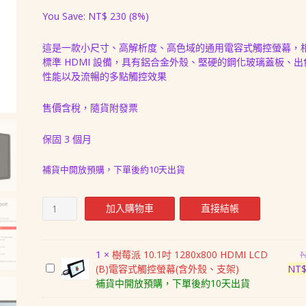
始
前
You Save:
NT$
230
(8%)
價
價
這是一款小尺寸、高解析度、高色域的通用電容式觸控螢幕，
格：
格：
標準 HDMI 設備，具有鋁合金外殼、堅硬的鋼化玻璃蓋板、
NT$ 2,988。
NT$ 2,758。
性能以及流暢的多點觸控效果
售價含稅，隨貨附發票
保固 3 個月
補貨中開放預購，下單後約10天出貨
樹
加入購物車
直接結帳
莓
派
7
1
×
樹莓派 10.1吋 1280x800 HDMI LCD
吋
樹
(B)電容式觸控螢幕(含外殼、支架)
NT
電
莓
補貨中開放預購，下單後約10天出貨
容
派
式