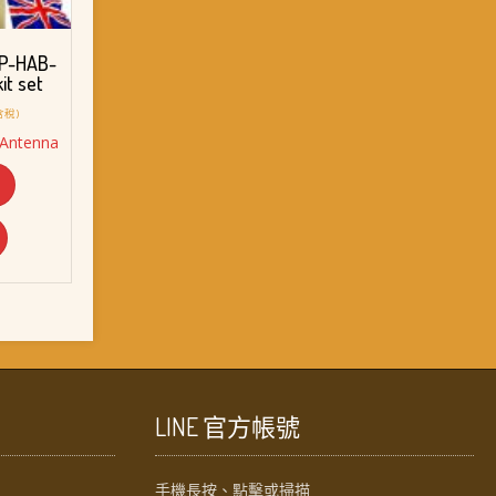
P-HAB-
it set
含稅)
Antenna
：
T$ 458。
LINE 官方帳號
手機長按、點擊或掃描