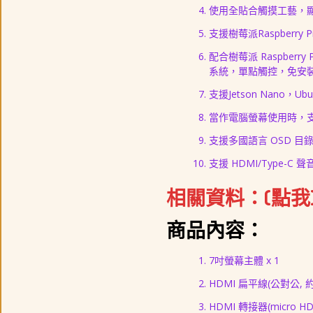
使用全貼合觸摸工藝，
支援樹莓派Raspberry 
配合樹莓派 Raspberry 
系統，
單點
觸控
，免安
支援Jetson Nano，U
當作電腦螢幕使用時，支援 Wind
支援多國語言 OSD 目
支援 HDMI/Type-C
相關資料：(點我
商品內容：
7吋螢幕主體 x 1
HDMI 扁平線(公對公, 約1
HDMI 轉接器(micro HD