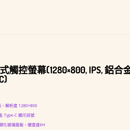
放
及
錄
音)
控螢幕(1280×800, IPS, 鋁合
C)
，解析度 1280×800
 Type-C 顯示訊號
備鋼化玻璃面板，硬度達6H