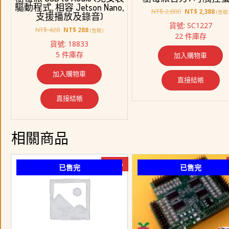
驅動程式, 相容 Jetson Nano,
原
目
NT$
2,800
NT$
2,388
(含稅
支援播放及錄音)
始
前
貨號: SC1227
原
目
價
價
NT$
428
NT$
288
(含稅)
22 件庫存
始
前
格：
格：
貨號: 18833
價
價
NT$ 2,800。
NT$ 
5 件庫存
加入購物車
格：
格：
NT$ 428。
NT$ 288。
加入購物車
直接結帳
直接結帳
相關商品
-17%
已售完
已售完