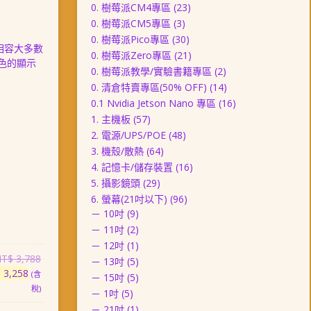
0. 樹莓派CM4專區
(23)
0. 樹莓派CM5專區
(3)
0. 樹莓派Pico專區
(30)
相容大多數
0. 樹莓派Zero專區
(21)
出色的顯示
0. 樹莓派教學/實驗書籍專區
(2)
0. 清倉特賣專區(50% OFF)
(14)
0.1 Nvidia Jetson Nano 專區
(16)
1. 主機板
(57)
2. 電源/UPS/POE
(48)
3. 機殼/散熱
(64)
4. 記憶卡/儲存裝置
(16)
5. 攝影鏡頭
(29)
6. 螢幕(21吋以下)
(96)
－ 10吋
(9)
－ 11吋
(2)
－ 12吋
(1)
原
NT$
3,788
－ 13吋
(5)
目
始
$
3,258
(含
－ 15吋
(5)
前
價
稅)
－ 1吋
(5)
價
格：
－ 21吋
(1)