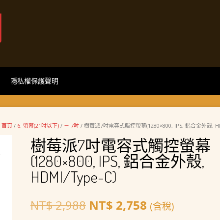
網
隱私權保護聲明
首頁
/
6. 螢幕(21吋以下)
/
－ 7吋
/ 樹莓派7吋電容式觸控螢幕(1280×800, IPS, 鋁合金外殼, HDM
樹莓派7吋電容式觸控螢幕
(1280×800, IPS, 鋁合金外殼,
HDMI/Type-C)
原
目
NT$
2,988
NT$
2,758
(含稅)