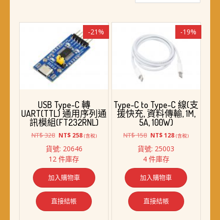
最
新
項
-21%
-19%
目
排
序
USB Type-C 轉
Type-C to Type-C 線(支
UART(TTL) 通用序列通
援快充, 資料傳輸, 1M,
訊模組(FT232RNL)
5A, 100W)
原
目
原
目
NT$
328
NT$
158
NT$
258
NT$
128
(含稅)
(含稅)
始
前
始
前
貨號: 20646
貨號: 25003
價
價
價
價
12 件庫存
4 件庫存
格：
格：
格：
格：
NT$ 328。
NT$ 258。
NT$ 158。
NT$ 128。
加入購物車
加入購物車
直接結帳
直接結帳