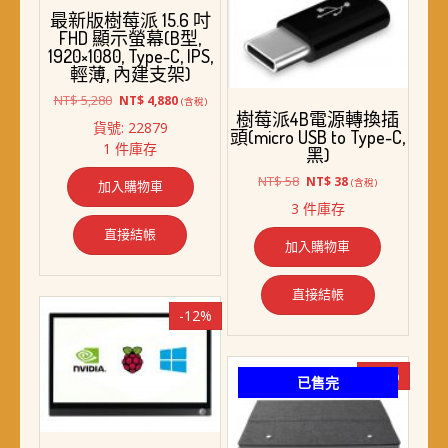
最新版樹莓派 15.6 吋
FHD 顯示螢幕(B型,
1920×1080, Type-C, IPS,
輕薄, 內建支架)
原
目
NT$
5,280
NT$
4,880
(含稅)
始
前
樹莓派4B電源轉換插
貨號: 22879
價
價
頭(micro USB to Type-C,
1 件庫存
格：
格：
黑)
NT$ 5,280。
NT$ 4,880。
原
目
NT$
58
NT$
38
(含稅)
加入購物車
始
前
3 件庫存
價
價
直接結帳
格：
格：
加入購物車
NT$ 58。
NT$ 38。
直接結帳
-12%
-17%
已售完