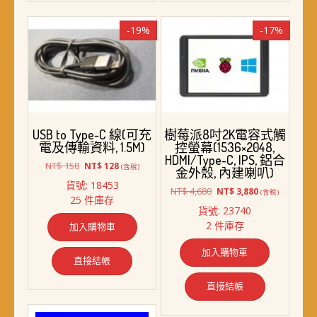
-19%
-17%
USB to Type-C 線(可充
樹莓派8吋2K電容式觸
電及傳輸資料, 1.5M)
控螢幕(1536×2048,
HDMI/Type-C, IPS, 鋁合
原
目
NT$
158
NT$
128
(含稅)
金外殼, 內建喇叭)
始
前
貨號: 18453
價
價
原
目
NT$
4,680
NT$
3,880
(含稅)
25 件庫存
格：
格：
始
前
貨號: 23740
NT$ 158。
NT$ 128。
價
價
2 件庫存
加入購物車
格：
格：
NT$ 4,680。
NT$ 3,880。
加入購物車
直接結帳
直接結帳