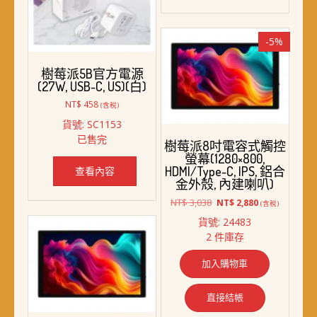
在
產
品
-5%
頁
面
樹莓派5B官方電源
選
(27W, USB-C, US)(白)
擇
NT$
458
(含稅)
選
貨號: SC1153
項
已售完
樹莓派8吋電容式觸控
螢幕(1280×800,
HDMI/Type-C, IPS, 鋁合
查看內容
金外殼, 內建喇叭)
原
目
NT$
3,038
NT$
2,880
(含稅)
始
前
貨號: 24483
價
價
2 件庫存
格：
格：
NT$ 3,038。
NT$ 2,880。
加入購物車
直接結帳