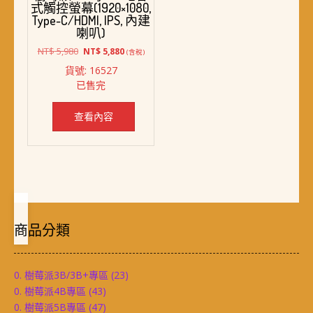
式觸控螢幕(1920×1080,
Type-C/HDMI, IPS, 內建
喇叭)
原
目
NT$
5,980
NT$
5,880
(含稅)
始
前
貨號: 16527
價
價
已售完
格：
格：
NT$ 5,980。
NT$ 5,880。
查看內容
商品分類
0. 樹莓派3B/3B+專區
(23)
0. 樹莓派4B專區
(43)
0. 樹莓派5B專區
(47)