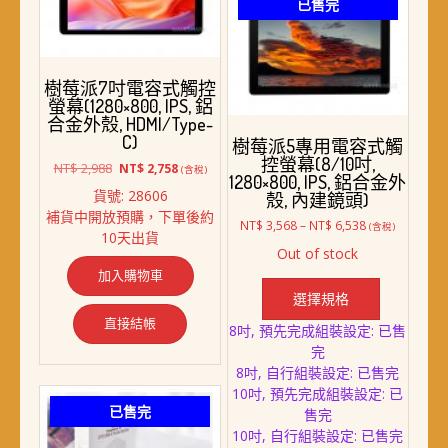
已售完
樹莓派7吋電容式觸控
螢幕(1280×800, IPS, 鋁
合金外殼, HDMI/Type-
C)
樹莓派5專用電容式觸
控螢幕(8/10吋,
原
目
NT$
2,988
NT$
2,758
(含稅)
1280×800, IPS, 鋁合金外
始
前
貨號: 28606
殼, 內建鏡頭)
價
價
補貨中開放預購，下單後約
格：
格：
價
NT$
3,568
–
NT$
6,538
(含稅)
10天出貨
NT$ 2,988。
NT$ 2,758。
格
Out of stock
範
此
加入購物車
圍：
產
NT$ 3,568
選擇規格
品
到
直接結帳
8吋, 預先完成組裝設定: 已售
NT$ 6,538
有
完
多
8吋, 自行組裝設定: 已售完
種
10吋, 預先完成組裝設定: 已
款
已售完
售完
式。
10吋, 自行組裝設定: 已售完
可