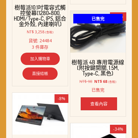
樹莓派10.1吋電容式觸
控螢幕(1280×800,
-31%
HDMI/Type-C, IPS, 鋁合
已售完
金外殼, 內建喇叭)
NT$
3,258
(含稅)
貨號: 24484
3 件庫存
加入購物車
樹莓派 4B 專用電源線
(附按鍵開關, 1.5M,
Type-C, 黑色)
直接結帳
原
目
NT$
98
NT$
68
(含稅)
始
前
已售完
價
價
格：
格：
-8%
NT$ 98。
NT$ 68。
查看內容
-34%