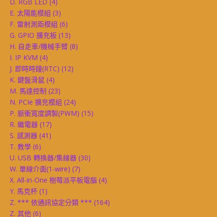
D. RGB LED
(4)
E. 太陽能模組
(3)
F. 雷射測距模組
(6)
G. GPIO 擴充板
(13)
H. 自走車/機械手臂
(8)
I. IP KVM
(4)
J. 即時時鐘(RTC)
(12)
K. 鍵盤滑鼠
(4)
M. 馬達控制
(23)
N. PCIe 擴充模組
(24)
P. 脈衝寬度調製(PWM)
(15)
R. 繼電器
(17)
S. 感測器
(41)
T. 教學
(6)
U. USB 轉換器/集線器
(30)
W. 單線介面(1-wire)
(7)
X. All-in-One 樹莓派平板電腦
(4)
Y. 馬克杯
(1)
Z. *** 依通訊協定分類 ***
(164)
Z. 其他
(6)