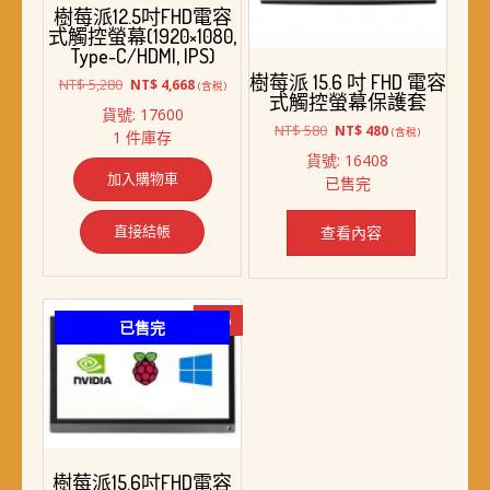
樹莓派12.5吋FHD電容
式觸控螢幕(1920×1080,
Type-C/HDMI, IPS)
樹莓派 15.6 吋 FHD 電容
原
目
NT$
5,280
NT$
4,668
(含稅)
式觸控螢幕保護套
始
前
貨號: 17600
價
價
原
目
NT$
580
NT$
480
(含稅)
1 件庫存
格：
格：
始
前
貨號: 16408
NT$ 5,280。
NT$ 4,668。
價
價
加入購物車
已售完
格：
格：
NT$ 580。
NT$ 480。
直接結帳
查看內容
-2%
已售完
樹莓派15.6吋FHD電容