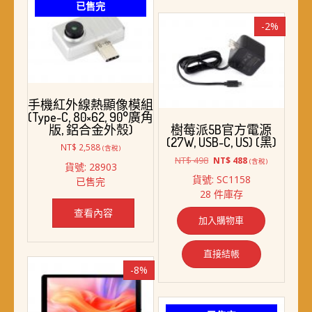
已售完
-2%
手機紅外線熱顯像模組
(Type-C, 80×62, 90°廣角
版, 鋁合金外殼)
樹莓派5B官方電源
(27W, USB-C, US) (黑)
NT$
2,588
(含稅)
原
目
NT$
498
NT$
488
(含稅)
貨號: 28903
始
前
貨號: SC1158
已售完
價
價
28 件庫存
格：
格：
NT$ 498。
NT$ 488。
查看內容
加入購物車
直接結帳
-8%