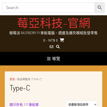
Skip
莓亞科技-官網
to
content
樹莓派 RASPBERRY PI 單板電腦、週邊及擴充模組批發零售
0
- NT$ 0
導覽
首頁
/ 商品標籤為 “TYPE-C”
Type-C
依
顯示所有 17 筆結果