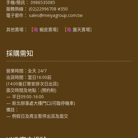
手機/簡訊：
0986535085
服務熱線：
(02)22996708 #350
電子郵件：
sales@meiyagroup.com.tw
其他賣場： ［
蝦皮賣場
］ ［
露天賣場］
採購需知
營業時間：全天 24/7
出貨時間：當日16:00前
(14:00後訂單安排次日出貨)
面交時間及地點：(預約制)
— 平日09:00-16:00
— 新北辦事處大樓門口(可臨停機車)
備註：
— 例假日及周五暫停出貨及面交