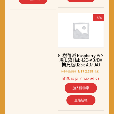
-6%
9. 樹莓派 Raspberry Pi 7
埠 USB Hub-I2C-AD/DA
擴充板(12bit AD/DA)
原
目
NT$
2,829
NT$
2,658
(含稅)
始
前
貨號: rs-pi-7-hub-ad-da
價
價
格：
格：
加入購物車
NT$ 2,829。
NT$ 2,658。
直接結帳