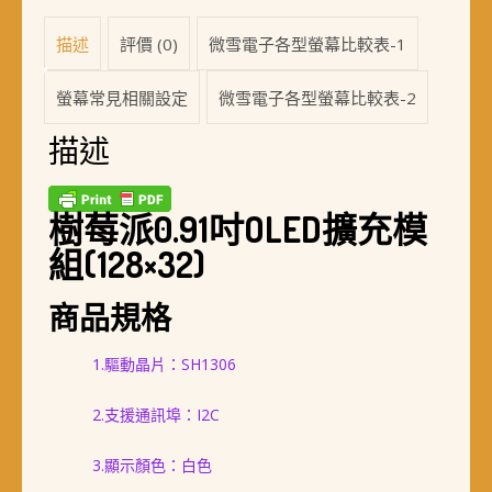
描述
評價 (0)
微雪電子各型螢幕比較表-1
螢幕常見相關設定
微雪電子各型螢幕比較表-2
描述
樹莓派0.91吋OLED擴充模
組(128×32)
商品規格
1.驅動晶片：SH1306
2.支援通訊埠：I2C
3.顯示顏色：白色