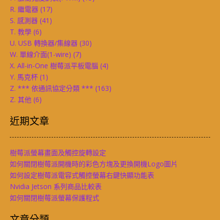
R. 繼電器
(17)
S. 感測器
(41)
T. 教學
(6)
U. USB 轉換器/集線器
(30)
W. 單線介面(1-wire)
(7)
X. All-in-One 樹莓派平板電腦
(4)
Y. 馬克杯
(1)
Z. *** 依通訊協定分類 ***
(163)
Z. 其他
(6)
近期文章
樹莓派螢幕畫面及觸控旋轉設定
如何關閉樹莓派開機時的彩色方塊及更換開機Logo圖片
如何設定樹莓派電容式觸控螢幕右鍵快顯功能表
Nvidia Jetson 系列商品比較表
如何關閉樹莓派螢幕保護程式
文章分類