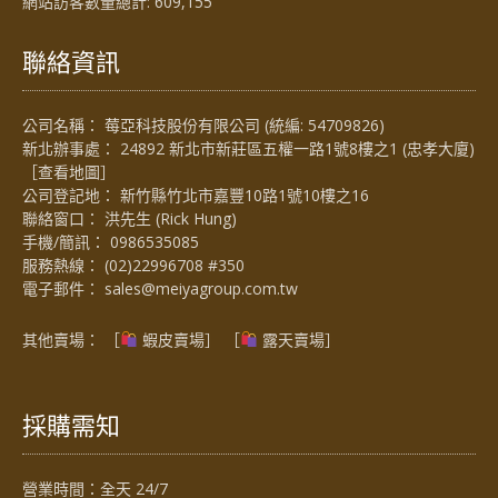
網站訪客數量總計:
609,155
聯絡資訊
公司名稱： 莓亞科技股份有限公司 (統編: 54709826)
新北辦事處： 24892 新北市新莊區五權一路1號8樓之1 (忠孝大廈)
［
查看地圖
］
公司登記地： 新竹縣竹北市嘉豐10路1號10樓之16
聯絡窗口： 洪先生 (Rick Hung)
手機/簡訊：
0986535085
服務熱線：
(02)22996708 #350
電子郵件：
sales@meiyagroup.com.tw
其他賣場： ［
蝦皮賣場
］ ［
露天賣場］
採購需知
營業時間：全天 24/7