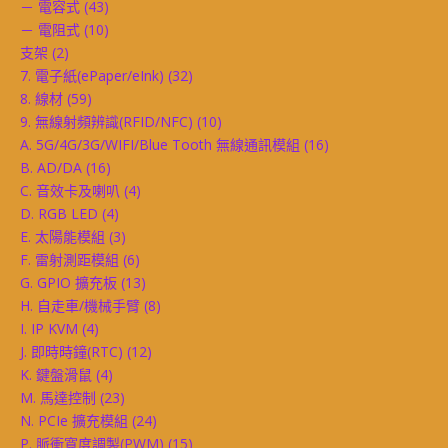
－ 電容式
(43)
－ 電阻式
(10)
支架
(2)
7. 電子紙(ePaper/eInk)
(32)
8. 線材
(59)
9. 無線射頻辨識(RFID/NFC)
(10)
A. 5G/4G/3G/WIFI/Blue Tooth 無線通訊模組
(16)
B. AD/DA
(16)
C. 音效卡及喇叭
(4)
D. RGB LED
(4)
E. 太陽能模組
(3)
F. 雷射測距模組
(6)
G. GPIO 擴充板
(13)
H. 自走車/機械手臂
(8)
I. IP KVM
(4)
J. 即時時鐘(RTC)
(12)
K. 鍵盤滑鼠
(4)
M. 馬達控制
(23)
N. PCIe 擴充模組
(24)
P. 脈衝寬度調製(PWM)
(15)