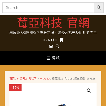
Skip
莓亞科技-官網
to
content
樹莓派 RASPBERRY PI 單板電腦、週邊及擴充模組批發零售
0
- NT$ 0
導覽
首頁
/
6. 螢幕(21吋以下)
/
－ OLED
/ 樹莓派0.91吋OLED擴充模組(128×32)
-12%