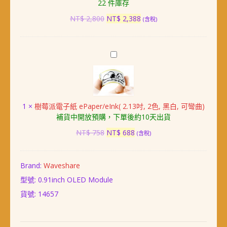
22 件庫存
吋
觸
原
目
NT$
2,800
NT$
2,388
(含稅)
控
始
前
螢
價
價
幕
格：
格：
樹
NT$ 2,800。
NT$ 2,388。
莓
派
電
子
1
×
樹莓派電子紙 ePaper/eInk( 2.13吋, 2色, 黑白, 可彎曲)
紙
補貨中開放預購，下單後約10天出貨
ePaper/eInk(
2.13
原
目
NT$
758
NT$
688
(含稅)
吋,
始
前
2
價
價
色,
格：
格：
Brand:
Waveshare
黑
NT$ 758。
NT$ 688。
型號: 0.91inch OLED Module
白,
可
貨號:
14657
彎
曲)