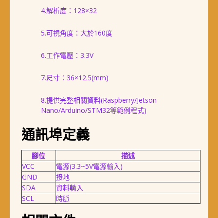
4.解析度：128×32
5.可視角度：大於160度
6.工作電壓：3.3V
7.尺寸：36×12.5(mm)
8.提供完整相關資料(Raspberry/Jetson
Nano/Arduino/STM32等範例程式)
通訊埠定義
腳位
描述
VCC
電源(3.3~5V電源輸入)
GND
接地
SDA
資料輸入
SCL
時脈