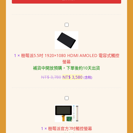
OLED
擴
充
模
樹
組
莓
(128x32)
派
數
5.5
量
吋
1
×
樹莓派5.5吋 1920×1080 HDMI AMOLED 電容式觸控
1920×1080
螢幕
HDMI
補貨中開放預購，下單後約10天出貨
AMOLED
電
原
目
NT$
3,780
NT$
3,580
(含稅)
容
始
前
式
價
價
觸
格：
格：
樹
控
NT$ 3,780。
NT$ 3,580。
莓
螢
派
幕
官
方
1
×
樹莓派官方7吋觸控螢幕
7