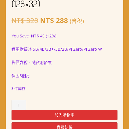
(128×32)
原
目
NT$
328
NT$
288
(含稅)
始
前
You Save:
NT$
40
(12%)
價
價
適用樹莓派 5B/4B/3B+/3B/2B/Pi Zero/Pi Zero W
格：
格：
NT$ 328。
NT$ 288。
售價含稅，隨貨附發票
保固3個月
3 件庫存
樹
莓
派
加入購物車
0.91
吋
直接結帳