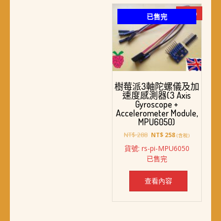
-10%
已售完
樹莓派3軸陀螺儀及加
速度感測器(3 Axis
Gyroscope +
Accelerometer Module,
MPU6050)
原
目
NT$
288
NT$
258
(含稅)
始
前
貨號: rs-pi-MPU6050
價
價
已售完
格：
格：
NT$ 288。
NT$ 258。
查看內容