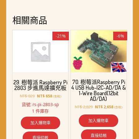
相關商品
-21%
-6%
70. 樹莓派Raspberry Pi
29. 樹莓派 Raspberry Pi
4 USB Hub-I2C-AD/DA &
2803 步進馬達擴充板
1-Wire Board(12bit
原
目
NT$
829
NT$
658
(含稅)
AD/DA)
始
前
貨號: rs-pi-2803-sp
原
目
價
價
NT$
2,829
NT$
2,658
(含稅)
1 件庫存
始
前
格：
格：
價
價
NT$ 829。
NT$ 658。
加入購物車
加入購物車
格：
格：
NT$ 2,829。
NT$ 2,658。
直接結帳
直接結帳