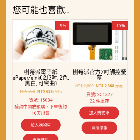
您可能也喜歡…
-9%
-15%
樹莓派電子紙
樹莓派官方7吋觸控螢
ePaper/eInk( 2.13吋, 2色,
幕
黑白, 可彎曲)
原
目
NT$
2,800
NT$
2,388
(含稅)
原
目
始
前
NT$
758
NT$
688
(含稅)
貨號: SC1227
始
前
價
價
貨號: 15084
22 件庫存
價
價
格：
格：
補貨中開放預購，下單後約
格：
格：
NT$ 2,800。
NT$ 2,388。
加入購物車
10天出貨
NT$ 758。
NT$ 688。
加入購物車
直接結帳
直接結帳