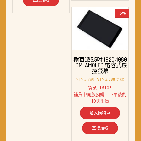
-5%
樹莓派5.5吋 1920×1080
HDMI AMOLED 電容式觸
控螢幕
原
目
NT$
3,780
NT$
3,580
(含稅)
始
前
貨號: 16103
價
價
補貨中開放預購，下單後約
格：
格：
10天出貨
NT$ 3,780。
NT$ 3,580。
加入購物車
直接結帳