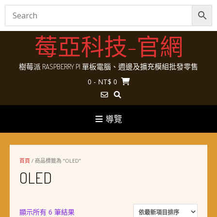
Skip
莓亞科技-官網
to
content
樹莓派 RASPBERRY PI 單板電腦、週邊及擴充模組批發零售
0
- NT$ 0
導覽
首頁
/ 商品標籤為 “OLED”
OLED
依
顯示所有 6 筆結果