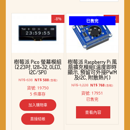
最
新
項
-8%
-37%
已售完
目
排
序
樹莓派 Pico 螢幕模組
樹莓派 Raspberry Pi 風
(2.23吋, 128×32, OLED,
扇擴充模組(溫度即時
I2C/SPI)
顯示, 預留可外接PWM
及I2C, 附散熱片)
原
目
NT$
638
NT$
588
(含稅)
始
前
原
目
NT$
1,228
NT$
768
(含稅)
貨號: 19750
價
價
始
前
貨號: 17951
5 件庫存
格：
格：
價
價
已售完
NT$ 638。
NT$ 588。
格：
格：
加入購物車
NT$ 1,228。
NT$ 768。
查看內容
直接結帳