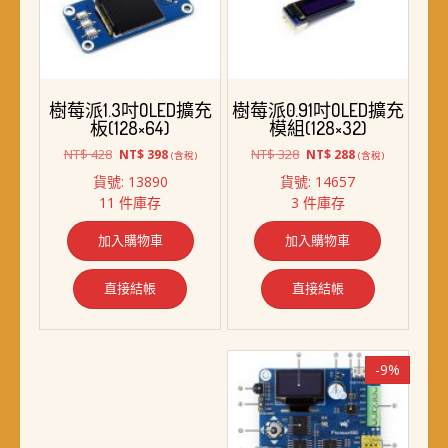
樹莓派1.3吋OLED擴充
樹莓派0.91吋OLED擴充
板(128×64)
模組(128×32)
原
目
原
目
NT$
428
NT$
328
NT$
398
NT$
288
(含稅)
(含稅)
始
前
始
前
貨號: 13890
貨號: 14657
價
價
價
價
11 件庫存
3 件庫存
格：
格：
格：
格：
NT$ 428。
NT$ 398。
NT$ 328。
NT$ 288。
加入購物車
加入購物車
直接結帳
直接結帳
-9%