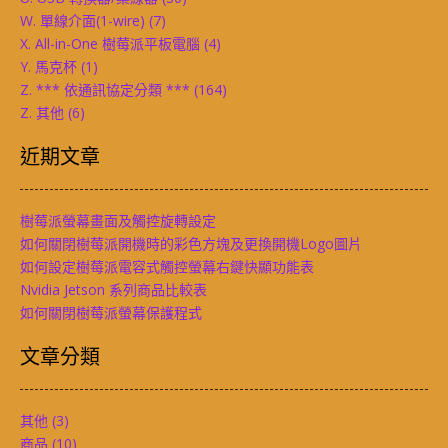
W. 單線介面(1-wire)
(7)
X. All-in-One 樹莓派平板電腦
(4)
Y. 馬克杯
(1)
Z. *** 依通訊協定分類 ***
(164)
Z. 其他
(6)
近期文章
樹莓派螢幕畫面及觸控旋轉設定
如何關閉樹莓派開機時的彩色方塊及更換開機Logo圖片
如何設定樹莓派電容式觸控螢幕右鍵快顯功能表
Nvidia Jetson 系列商品比較表
如何關閉樹莓派螢幕保護程式
文章分類
其他
(3)
商品
(10)