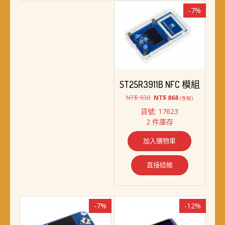
-7%
ST25R3911B NFC 模組
原
目
NT$
938
NT$
868
(含稅)
始
前
貨號: 17623
價
價
2 件庫存
格：
格：
NT$ 938。
NT$ 868。
加入購物車
直接結帳
-7%
-12%