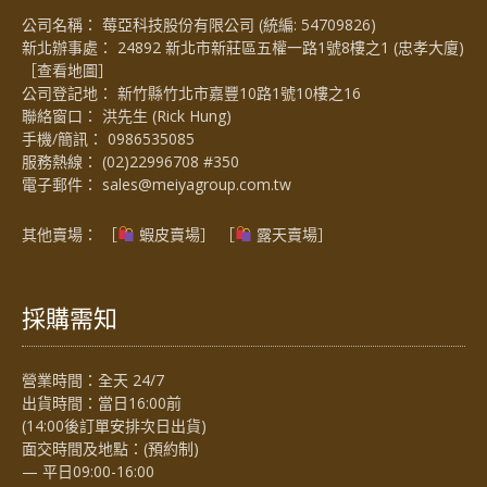
公司名稱： 莓亞科技股份有限公司 (統編: 54709826)
新北辦事處： 24892 新北市新莊區五權一路1號8樓之1 (忠孝大廈)
［
查看地圖
］
公司登記地： 新竹縣竹北市嘉豐10路1號10樓之16
聯絡窗口： 洪先生 (Rick Hung)
手機/簡訊：
0986535085
服務熱線：
(02)22996708 #350
電子郵件：
sales@meiyagroup.com.tw
其他賣場： ［
蝦皮賣場
］ ［
露天賣場］
採購需知
營業時間：全天 24/7
出貨時間：當日16:00前
(14:00後訂單安排次日出貨)
面交時間及地點：(預約制)
— 平日09:00-16:00