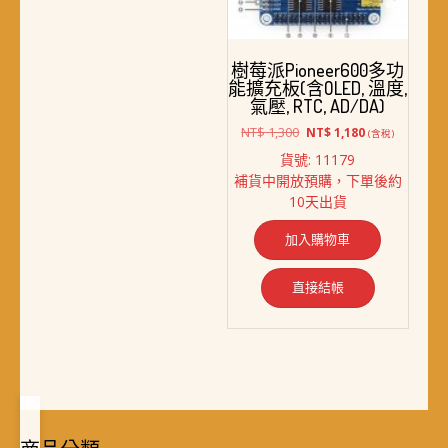
樹莓派Pioneer600多功
能擴充板(含OLED, 溫度,
氣壓, RTC, AD/DA)
原
目
NT$
1,300
NT$
1,180
(含稅)
始
前
貨號: 11179
價
價
補貨中開放預購，下單後約
格：
格：
10天出貨
NT$ 1,300。
NT$ 1,180。
加入購物車
直接結帳