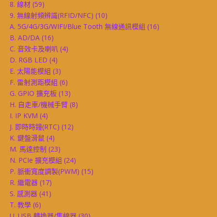
8. 線材
(59)
9. 無線射頻辨識(RFID/NFC)
(10)
A. 5G/4G/3G/WIFI/Blue Tooth 無線通訊模組
(16)
B. AD/DA
(16)
C. 音效卡及喇叭
(4)
D. RGB LED
(4)
E. 太陽能模組
(3)
F. 雷射測距模組
(6)
G. GPIO 擴充板
(13)
H. 自走車/機械手臂
(8)
I. IP KVM
(4)
J. 即時時鐘(RTC)
(12)
K. 鍵盤滑鼠
(4)
M. 馬達控制
(23)
N. PCIe 擴充模組
(24)
P. 脈衝寬度調製(PWM)
(15)
R. 繼電器
(17)
S. 感測器
(41)
T. 教學
(6)
U. USB 轉換器/集線器
(30)