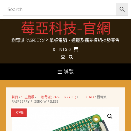
Skip
莓亞科技-官網
to
content
樹莓派 RASPBERRY PI 單板電腦、週邊及擴充模組批發零售
0
- NT$ 0
導覽
首頁
/
1. 主機板
/
－ 樹莓派( RASPBERRY PI )
/
－－ZERO
/ 樹莓派
RASPBERRY PI ZERO WIRELESS
-37%