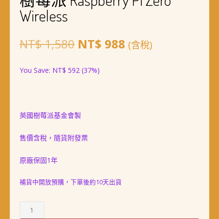
Wireless
原
目
NT$
1,580
NT$
988
(含稅)
始
前
You Save:
NT$
592
(37%)
價
價
格：
格：
NT$ 1,580。
NT$ 988。
英國樹莓派基金會製
售價含稅，隨貨附發票
原廠保固1年
補貨中開放預購，下單後約10天出貨
樹
莓