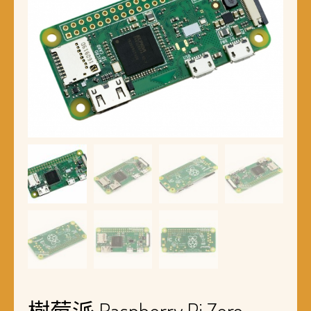
樹莓派 Raspberry Pi Zero