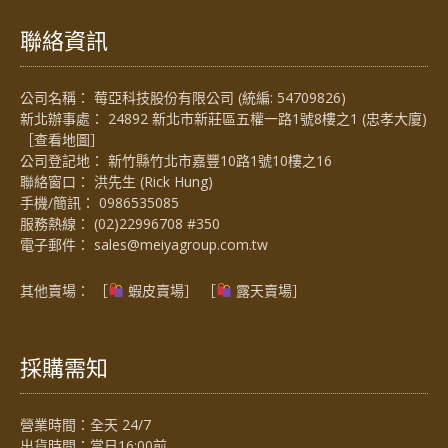
聯絡資訊
公司名稱： 莓亞科技股份有限公司 (統編: 54709826)
新北辦事處： 24892 新北市新莊區五權一路1號8樓之1 (忠孝大廈)
［
查看地圖
］
公司登記地： 新竹縣竹北市嘉豐10路1號10樓之16
聯絡窗口： 洪先生 (Rick Hung)
手機/簡訊：
0986535085
服務熱線：
(02)22996708 #350
電子郵件：
sales@meiyagroup.com.tw
其他賣場： ［
蝦皮賣場
］ ［
露天賣場］
採購需知
營業時間：全天 24/7
出貨時間：當日16:00前