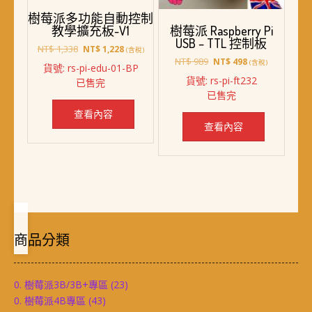
樹莓派多功能自動控制
教學擴充板-V1
樹莓派 Raspberry Pi
USB – TTL 控制板
原
目
NT$
1,338
NT$
1,228
(含稅)
始
前
原
目
NT$
989
NT$
498
(含稅)
貨號: rs-pi-edu-01-BP
價
價
始
前
貨號: rs-pi-ft232
已售完
格：
格：
價
價
已售完
NT$ 1,338。
NT$ 1,228。
格：
格：
NT$ 989。
NT$ 498。
查看內容
查看內容
商品分類
0. 樹莓派3B/3B+專區
(23)
0. 樹莓派4B專區
(43)