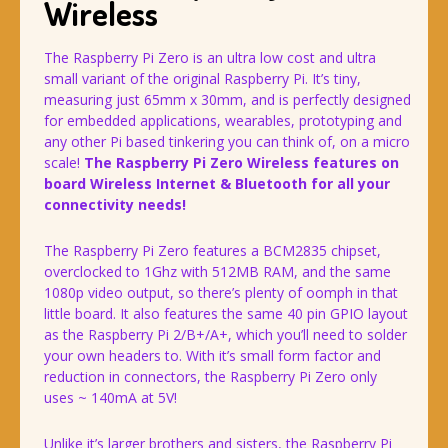
Wireless
The Raspberry Pi Zero is an ultra low cost and ultra
small variant of the original Raspberry Pi. It’s tiny,
measuring just 65mm x 30mm, and is perfectly designed
for embedded applications, wearables, prototyping and
any other Pi based tinkering you can think of, on a micro
scale!
The Raspberry Pi Zero Wireless features on
board Wireless Internet & Bluetooth for all your
connectivity needs!
The Raspberry Pi Zero features a BCM2835 chipset,
overclocked to 1Ghz with 512MB RAM, and the same
1080p video output, so there’s plenty of oomph in that
little board. It also features the same 40 pin GPIO layout
as the Raspberry Pi 2/B+/A+, which you’ll need to solder
your own headers to. With it’s small form factor and
reduction in connectors, the Raspberry Pi Zero only
uses ~ 140mA at 5V!
Unlike it’s larger brothers and sisters, the Raspberry Pi