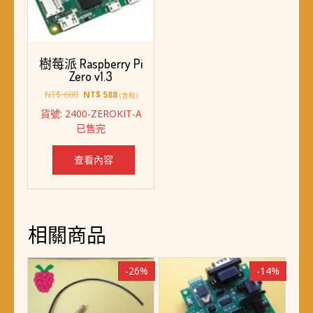
樹莓派 Raspberry Pi
Zero v1.3
原
目
NT$
688
NT$
588
(含稅)
始
前
貨號: 2400-ZEROKIT-A
價
價
已售完
格：
格：
NT$ 688。
NT$ 588。
查看內容
相關商品
-26%
-14%