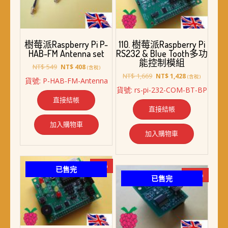
樹莓派Raspberry Pi P-
110. 樹莓派Raspberry Pi
HAB-FM Antenna set
RS232 & Blue Tooth多功
能控制模組
原
目
NT$
549
NT$
408
(含稅)
始
前
原
目
NT$
1,669
NT$
1,428
(含稅)
貨號: P-HAB-FM-Antenna
價
價
始
前
貨號: rs-pi-232-COM-BT-BP
格：
格：
價
價
直接結帳
NT$ 549。
NT$ 408。
格：
格：
直接結帳
NT$ 1,669。
NT$ 1,428。
加入購物車
加入購物車
-8%
已售完
-50%
已售完