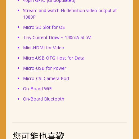
40pin GPIO (Unpopulated)
Stream and watch Hi-definition video output at
1080P
Micro SD Slot for OS
Tiny Current Draw ~ 140mA at 5V!
Mini-HDMI for Video
Micro-USB OTG Host for Data
Micro-USB for Power
Micro-CSI Camera Port
On-Board WiFi
On-Board Bluetooth
您可能也喜歡…