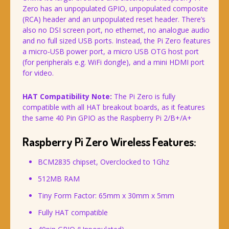
Zero has an unpopulated GPIO, unpopulated composite
(RCA) header and an unpopulated reset header. There’s
also no DSI screen port, no ethernet, no analogue audio
and no full sized USB ports. Instead, the Pi Zero features
a micro-USB power port, a micro USB OTG host port
(for peripherals e.g. WiFi dongle), and a mini HDMI port
for video.
HAT Compatibility Note:
The Pi Zero is fully
compatible with all HAT breakout boards, as it features
the same 40 Pin GPIO as the Raspberry Pi 2/B+/A+
Raspberry Pi Zero Wireless Features:
BCM2835 chipset, Overclocked to 1Ghz
512MB RAM
Tiny Form Factor: 65mm x 30mm x 5mm
Fully HAT compatible