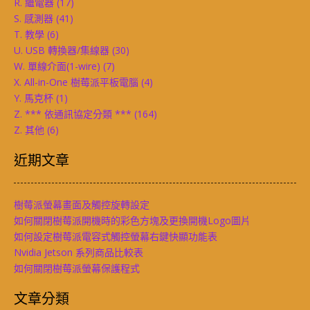
R. 繼電器
(17)
S. 感測器
(41)
T. 教學
(6)
U. USB 轉換器/集線器
(30)
W. 單線介面(1-wire)
(7)
X. All-in-One 樹莓派平板電腦
(4)
Y. 馬克杯
(1)
Z. *** 依通訊協定分類 ***
(164)
Z. 其他
(6)
近期文章
樹莓派螢幕畫面及觸控旋轉設定
如何關閉樹莓派開機時的彩色方塊及更換開機Logo圖片
如何設定樹莓派電容式觸控螢幕右鍵快顯功能表
Nvidia Jetson 系列商品比較表
如何關閉樹莓派螢幕保護程式
文章分類