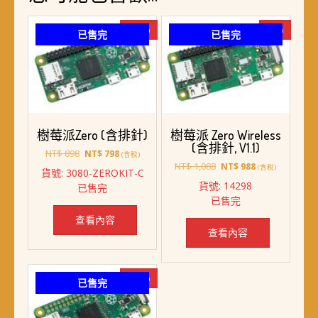
-11%
-9%
已售完
已售完
樹莓派Zero (含排針)
樹莓派 Zero Wireless
(含排針, V1.1)
原
目
NT$
898
NT$
798
(含稅)
始
前
原
目
NT$
1,088
NT$
988
(含稅)
貨號: 3080-ZEROKIT-C
價
價
始
前
貨號: 14298
已售完
格：
格：
價
價
已售完
NT$ 898。
NT$ 798。
格：
格：
NT$ 1,088。
NT$ 988。
查看內容
查看內容
-15%
已售完