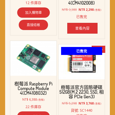
4(CM4102008)
12 件庫存
價
價
格：
格：
原
目
NT$
3,380
NT$
2,298
(含稅)
加入購物車
NT$ 4,580。
NT$ 3,728。
始
前
已售完
價
價
格：
格：
直接結帳
NT$ 3,380。
NT$ 2,298。
查看內容
-29%
已售完
樹莓派 Raspberry Pi
樹莓派官方固態硬碟
Compute Module
512GB(M.2 2230, SSD, 相
4(CM4108032)
容 PCIe Gen3)
NT$
6,388
(含稅)
原
目
NT$
5,298
NT$
3,768
(含稅)
22 件庫存
始
前
貨號: SC1440
價
價