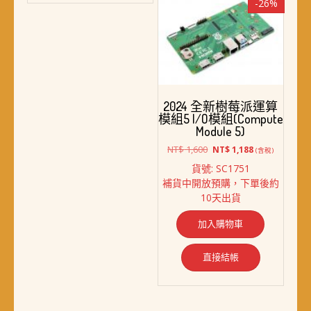
-26%
2024 全新樹莓派運算
模組5 I/O模組(Compute
Module 5)
原
目
NT$
1,600
NT$
1,188
(含稅)
始
前
貨號: SC1751
價
價
補貨中開放預購，下單後約
格：
格：
10天出貨
NT$ 1,600。
NT$ 1,188。
加入購物車
直接結帳