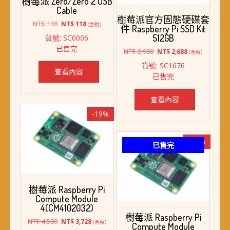
樹莓派 Zero/Zero 2 USB
Cable
樹莓派官方固態硬碟套
原
目
NT$
138
NT$
118
(含稅)
件 Raspberry Pi SSD Kit
始
前
512GB
貨號: SC0006
價
價
已售完
格：
格：
原
目
NT$
2,988
NT$
2,688
(含稅)
NT$ 138。
NT$ 118。
始
前
貨號: SC1676
價
價
查看內容
已售完
格：
格：
NT$ 2,988。
NT$ 2,688。
查看內容
-19%
-32%
已售完
樹莓派 Raspberry Pi
Compute Module
4(CM4102032)
樹莓派 Raspberry Pi
原
目
NT$
4,580
NT$
3,728
(含稅)
Compute Module
始
前