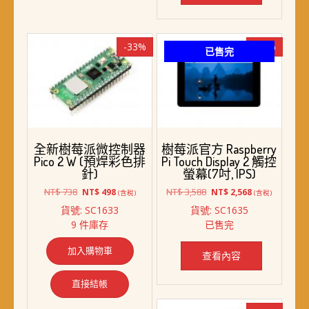
-33%
-28%
已售完
全新樹莓派微控制器
樹莓派官方 Raspberry
Pico 2 W (預焊彩色排
Pi Touch Display 2 觸控
針)
螢幕(7吋, IPS)
原
目
原
目
NT$
738
NT$
3,588
NT$
498
NT$
2,568
(含稅)
(含稅)
始
前
始
前
貨號: SC1633
貨號: SC1635
價
價
價
價
9 件庫存
已售完
格：
格：
格：
格：
NT$ 738。
NT$ 498。
NT$ 3,588。
NT$ 2,568。
加入購物車
查看內容
直接結帳