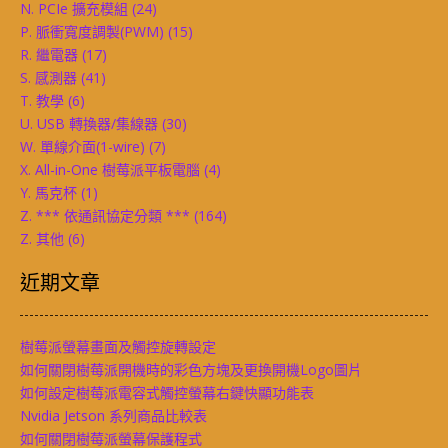
N. PCIe 擴充模組
(24)
P. 脈衝寬度調製(PWM)
(15)
R. 繼電器
(17)
S. 感測器
(41)
T. 教學
(6)
U. USB 轉換器/集線器
(30)
W. 單線介面(1-wire)
(7)
X. All-in-One 樹莓派平板電腦
(4)
Y. 馬克杯
(1)
Z. *** 依通訊協定分類 ***
(164)
Z. 其他
(6)
近期文章
樹莓派螢幕畫面及觸控旋轉設定
如何關閉樹莓派開機時的彩色方塊及更換開機Logo圖片
如何設定樹莓派電容式觸控螢幕右鍵快顯功能表
Nvidia Jetson 系列商品比較表
如何關閉樹莓派螢幕保護程式