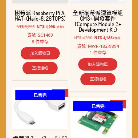
樹莓派 Raspberry Pi AI
全新樹莓派運算模組
HAT+(Hailo-8, 26TOPS)
CM3+ 開發套件
(Compute Module 3+
原
目
NT$
5,298
NT$
4,998
(含稅)
Development Kit)
始
前
貨號: SC1468
價
價
原
目
NT$
4,390
NT$
4,188
(含稅)
8 件庫存
格：
格：
始
前
貨號: MWR-182-9894
NT$ 5,298。
NT$ 4,998。
價
價
1 件庫存
加入購物車
格：
格：
NT$ 4,390。
NT$ 4,188。
加入購物車
直接結帳
直接結帳
-14%
已售完
-10%
已售完