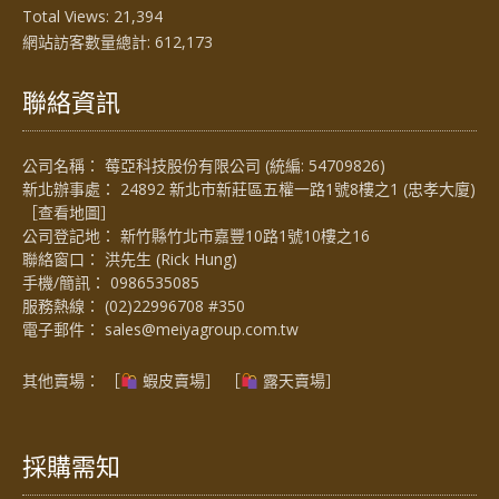
Total Views:
21,394
網站訪客數量總計:
612,173
聯絡資訊
公司名稱： 莓亞科技股份有限公司 (統編: 54709826)
新北辦事處： 24892 新北市新莊區五權一路1號8樓之1 (忠孝大廈)
［
查看地圖
］
公司登記地： 新竹縣竹北市嘉豐10路1號10樓之16
聯絡窗口： 洪先生 (Rick Hung)
手機/簡訊：
0986535085
服務熱線：
(02)22996708 #350
電子郵件：
sales@meiyagroup.com.tw
其他賣場： ［
蝦皮賣場
］ ［
露天賣場］
採購需知