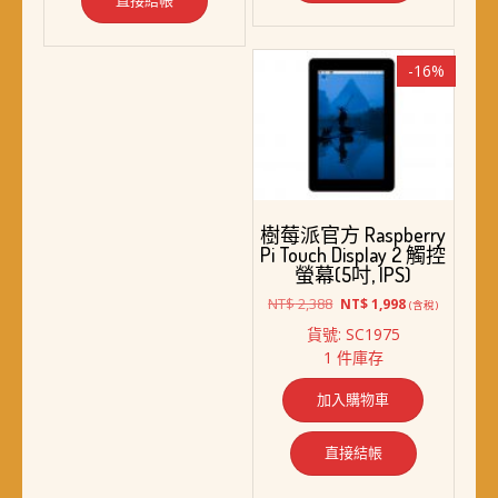
-16%
樹莓派官方 Raspberry
Pi Touch Display 2 觸控
螢幕(5吋, IPS)
原
目
NT$
2,388
NT$
1,998
(含稅)
始
前
貨號: SC1975
價
價
1 件庫存
格：
格：
NT$ 2,388。
NT$ 1,998。
加入購物車
直接結帳