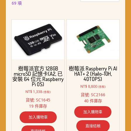
依
69 項
最
新
項
目
排
序
樹莓派官方 128GB
樹莓派 Raspberry Pi AI
microSD 記憶卡(A2, 已
HAT+ 2 (Hailo-10H,
安裝 64 位元 Raspberry
40TOPS)
Pi OS)
NT$
8,800
(含稅)
NT$
1,338
(含稅)
貨號: SC2166
貨號: SC1645
40 件庫存
19 件庫存
加入購物車
加入購物車
直接結帳
直接結帳