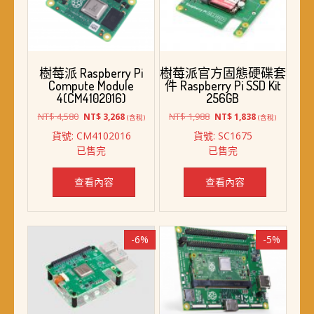
樹莓派 Raspberry Pi
樹莓派官方固態硬碟套
Compute Module
件 Raspberry Pi SSD Kit
4(CM4102016)
256GB
原
目
原
目
NT$
4,580
NT$
1,988
NT$
3,268
NT$
1,838
(含稅)
(含稅)
始
前
始
前
貨號: CM4102016
貨號: SC1675
價
價
價
價
已售完
已售完
格：
格：
格：
格：
NT$ 4,580。
NT$ 3,268。
NT$ 1,988。
NT$ 1,838。
查看內容
查看內容
-6%
-5%