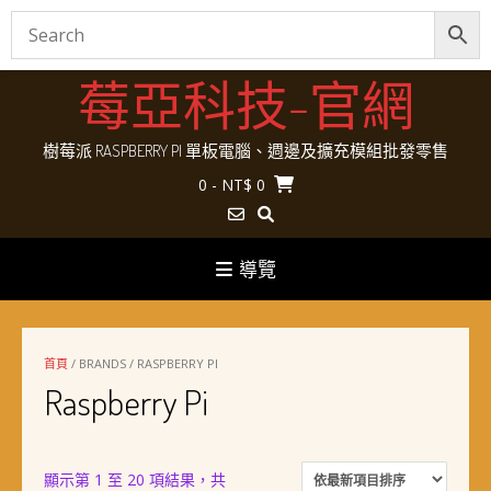
Skip
莓亞科技-官網
to
content
樹莓派 RASPBERRY PI 單板電腦、週邊及擴充模組批發零售
0
- NT$ 0
導覽
首頁
/ BRANDS / RASPBERRY PI
Raspberry Pi
顯示第 1 至 20 項結果，共