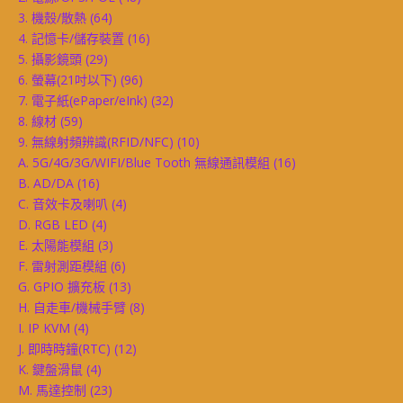
3. 機殼/散熱
(64)
4. 記憶卡/儲存裝置
(16)
5. 攝影鏡頭
(29)
6. 螢幕(21吋以下)
(96)
7. 電子紙(ePaper/eInk)
(32)
8. 線材
(59)
9. 無線射頻辨識(RFID/NFC)
(10)
A. 5G/4G/3G/WIFI/Blue Tooth 無線通訊模組
(16)
B. AD/DA
(16)
C. 音效卡及喇叭
(4)
D. RGB LED
(4)
E. 太陽能模組
(3)
F. 雷射測距模組
(6)
G. GPIO 擴充板
(13)
H. 自走車/機械手臂
(8)
I. IP KVM
(4)
J. 即時時鐘(RTC)
(12)
K. 鍵盤滑鼠
(4)
M. 馬達控制
(23)