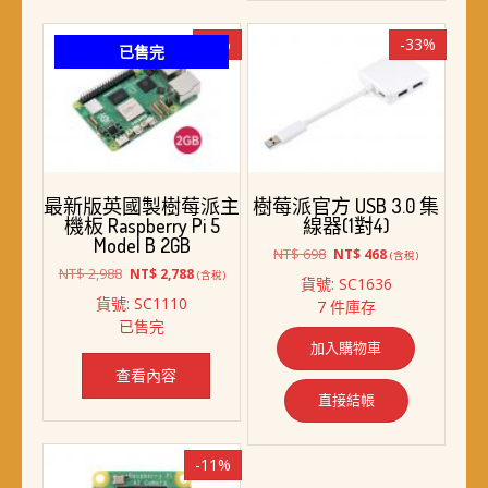
-7%
-33%
已售完
最新版英國製樹莓派主
樹莓派官方 USB 3.0 集
機板 Raspberry Pi 5
線器(1對4)
Model B 2GB
原
目
NT$
698
NT$
468
(含稅)
原
目
始
前
NT$
2,988
NT$
2,788
(含稅)
貨號: SC1636
始
前
價
價
貨號: SC1110
7 件庫存
價
價
格：
格：
已售完
格：
格：
NT$ 698。
NT$ 468。
加入購物車
NT$ 2,988。
NT$ 2,788。
查看內容
直接結帳
-11%