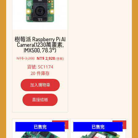
樹莓派 Raspberry Pi AI
Camera(1230萬畫素,
IMX500, 78.3°)
原
目
NT$
3,288
NT$
2,928
(含稅)
始
前
貨號: SC1174
價
價
20 件庫存
格：
格：
NT$ 3,288。
NT$ 2,928。
加入購物車
直接結帳
-29%
-8%
已售完
已售完