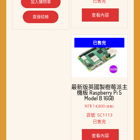
已售完
加入購物車
格：
格：
NT$ 5,298。
NT$ 3,768。
查看內容
直接結帳
已售完
最新版英國製樹莓派主
機板 Raspberry Pi 5
Model B 16GB
NT$
14,800
(含稅)
貨號: SC1113
已售完
查看內容