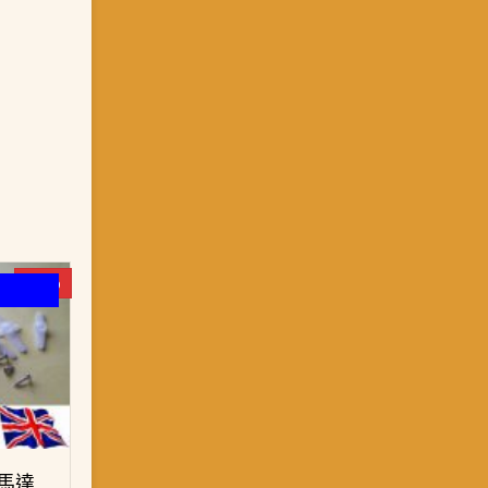
-19%
服馬達