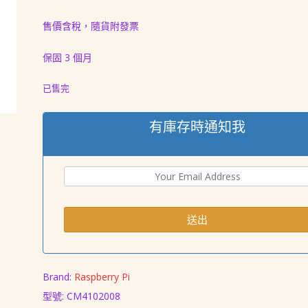
價
價
售價含稅，隨貨附發票
格：
格：
NT$ 3,380。
NT$ 2,298。
保固 3 個月
已售完
有庫存時通知我
Brand:
Raspberry Pi
型號: CM4102008