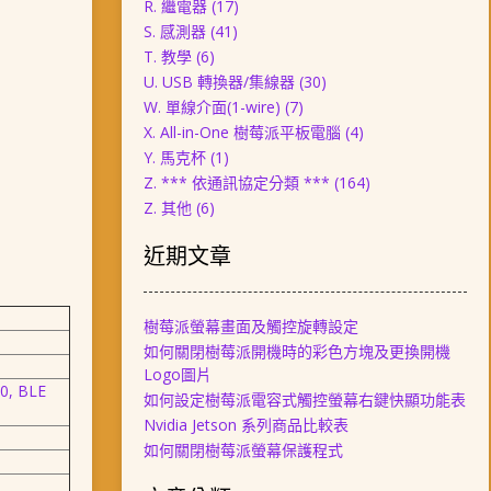
R. 繼電器
(17)
S. 感測器
(41)
T. 教學
(6)
U. USB 轉換器/集線器
(30)
W. 單線介面(1-wire)
(7)
X. All-in-One 樹莓派平板電腦
(4)
Y. 馬克杯
(1)
Z. *** 依通訊協定分類 ***
(164)
Z. 其他
(6)
近期文章
樹莓派螢幕畫面及觸控旋轉設定
如何關閉樹莓派開機時的彩色方塊及更換開機
Logo圖片
.0, BLE
如何設定樹莓派電容式觸控螢幕右鍵快顯功能表
Nvidia Jetson 系列商品比較表
如何關閉樹莓派螢幕保護程式