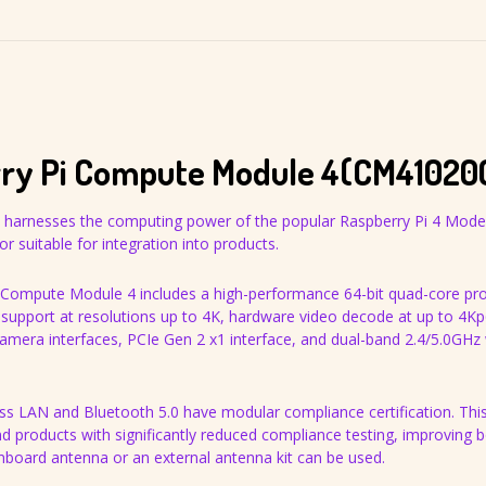
 Pi Compute Module 4(CM41020
harnesses the computing power of the popular Raspberry Pi 4 Model
or suitable for integration into products.
i Compute Module 4 includes a high-performance 64-bit quad-core pr
upport at resolutions up to 4K, hardware video decode at up to 4Kp
camera interfaces, PCIe Gen 2 x1 interface, and dual-band 2.4/5.0GHz 
ss LAN and Bluetooth 5.0 have modular compliance certification. Thi
d products with significantly reduced compliance testing, improving 
nboard antenna or an external antenna kit can be used.