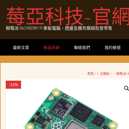
Skip
莓亞科技-官
to
content
樹莓派 RASPBERRY PI 單板電腦、週邊及擴充模組批發零售
最新文章
商品目錄
聯絡我們
我的帳號
首頁
/
1. 主機板
/
－ 樹莓派( RA
-32%