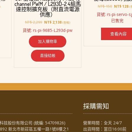
channel PWM / L293D-2 4組馬
原
目
NT$
158
NT$
128
)
(
達控制擴充板（附直流電源
始
前
供應）
貨號: rs-pi-servo-s
價
價
已售完
原
目
格：
格
NT$
2,299
NT$
2,138
(含稅)
2,388。
始
前
NT$ 158。
N
貨號: rs-pi-9685-L293d-pw
價
價
查看內容
格：
格：
加入購物車
NT$ 2,299。
NT$ 2,138。
直接結帳
採購需知
技股份有限公司 (統編: 54709826)
營業時間：全天 24/7
4892 新北市新莊區五權一路1號8樓之1
出貨時間：當日16:00前