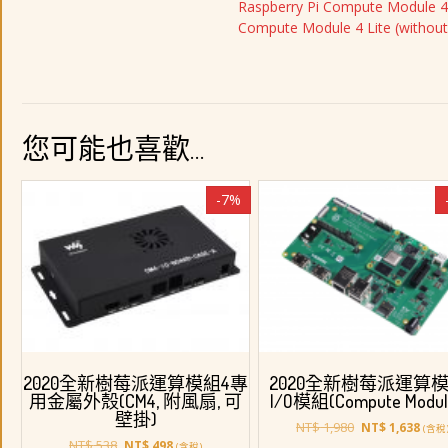
Raspberry Pi Compute Module 4
Compute Module 4 Lite (withou
您可能也喜歡…
-7%
2020全新樹莓派運算模組4專
2020全新樹莓派運算模
用金屬外殼(CM4, 附風扇, 可
I/O模組(Compute Modul
壁掛)
原
目
NT$
1,980
NT$
1,638
(含稅
原
目
始
前
NT$
538
NT$
498
(含稅)