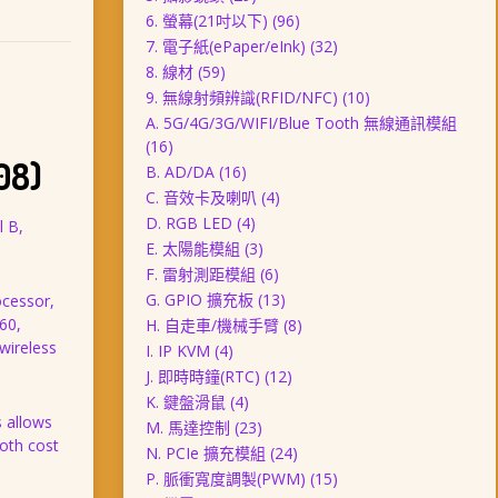
6. 螢幕(21吋以下)
(96)
7. 電子紙(ePaper/eInk)
(32)
8. 線材
(59)
9. 無線射頻辨識(RFID/NFC)
(10)
A. 5G/4G/3G/WIFI/Blue Tooth 無線通訊模組
(16)
08)
B. AD/DA
(16)
C. 音效卡及喇叭
(4)
D. RGB LED
(4)
 B,
E. 太陽能模組
(3)
F. 雷射測距模組
(6)
G. GPIO 擴充板
(13)
ocessor,
60,
H. 自走車/機械手臂
(8)
wireless
I. IP KVM
(4)
J. 即時時鐘(RTC)
(12)
K. 鍵盤滑鼠
(4)
s allows
M. 馬達控制
(23)
both cost
N. PCIe 擴充模組
(24)
P. 脈衝寬度調製(PWM)
(15)