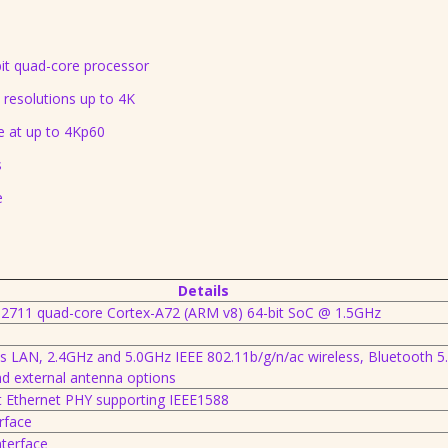
it quad-core processor
 resolutions up to 4K
 at up to 4Kp60
s
e
Details
11 quad-core Cortex-A72 (ARM v8) 64-bit SoC @ 1.5GHz
ss LAN, 2.4GHz and 5.0GHz IEEE 802.11b/g/n/ac wireless, Bluetooth 5
d external antenna options
 Ethernet PHY supporting IEEE1588
rface
nterface