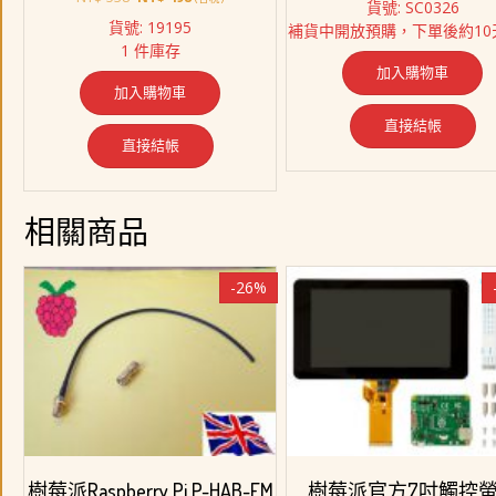
貨號: SC0326
始
前
價
價
貨號: 19195
補貨中開放預購，下單後約10
價
價
格：
格：
1 件庫存
格：
格：
NT$ 1,980。
NT$ 
加入購物車
NT$ 538。
NT$ 498。
加入購物車
直接結帳
直接結帳
相關商品
-26%
樹莓派Raspberry Pi P-HAB-FM
樹莓派官方7吋觸控