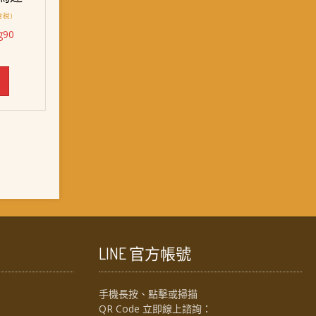
含稅)
g90
：
T$ 128。
LINE 官方帳號
手機長按、點擊或掃描
QR Code 立即線上諮詢：