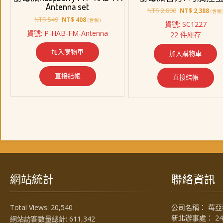
Antenna set
原
目
NT$
2,800
NT$
2,388
(含稅
原
目
始
前
NT$
549
NT$
408
(含稅)
貨號: SC1227
始
前
價
價
貨號: P-HAB-FM-Antenna
22 件庫存
價
價
格：
格：
格：
格：
NT$ 2,800。
NT$ 
加入購物車
加入購物車
NT$ 549。
NT$ 408。
直接結帳
直接結帳
網站統計
聯絡資訊
Total Views:
20,540
公司名稱： 莓亞科
新北辦事處： 2
網站訪客數量總計:
611,342