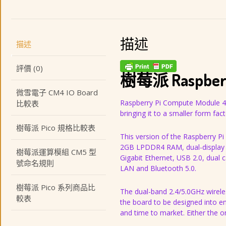
描述
描述
評價 (0)
樹莓派 Raspberry
微雪電子 CM4 IO Board
Raspberry Pi Compute Module 4 
比較表
bringing it to a smaller form fact
樹莓派 Pico 規格比較表
This version of the Raspberry P
2GB LPDDR4 RAM, dual-display s
樹莓派運算模組 CM5 型
Gigabit Ethernet, USB 2.0, dual 
號命名規則
LAN and Bluetooth 5.0.
樹莓派 Pico 系列商品比
The dual-band 2.4/5.0GHz wirele
較表
the board to be designed into en
and time to market. Either the o