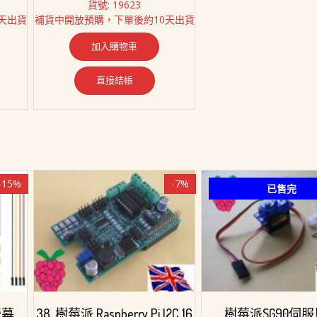
貨號: 19623
價
價
天出貨
補貨中開放預購，下單後約10天出貨
格：
格：
1,638。
NT$ 180。
NT$ 128。
加入購物車
直接結帳
-15%
-7%
已售完
螢幕
38. 樹莓派 Raspberry Pi I2C 16
樹莓派SG90伺