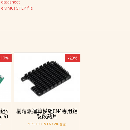
 datasheet
t eMMC) STEP file
-17%
-29%
組4
樹莓派運算模組CM4專用鋁
e 4)
製散熱片
原
目
NT$
180
NT$
128
)
(含稅)
始
前