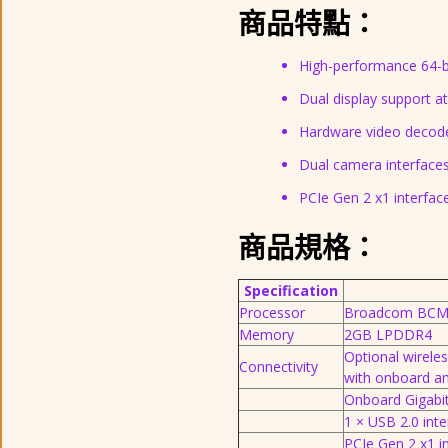
商品特點：
High-performance 64-b
Dual display support at
Hardware video decode
Dual camera interface
PCIe Gen 2 x1 interfac
商品規格：
Specification
Processor
Broadcom BCM27
Memory
2GB LPDDR4
Optional wirele
Connectivity
with onboard an
Onboard Gigabit
1 × USB 2.0 inte
PCIe Gen 2 x1 i