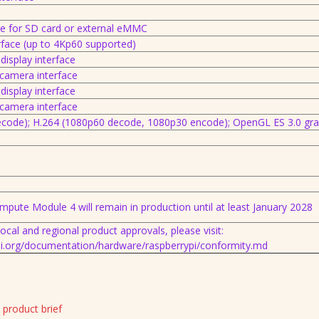
ce for SD card or external eMMC
face (up to 4Kp60 supported)
display interface
 camera interface
display interface
 camera interface
ecode); H.264 (1080p60 decode, 1080p30 encode); OpenGL ES 3.0 gra
mpute Module 4 will remain in production until at least January 2028
f local and regional product approvals, please visit:
i.org/documentation/hardware/raspberrypi/conformity.md
product brief