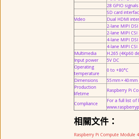
28 GPIO signals
SD card interfa
Video
Dual HDMI inter
2-lane MIPI DSI 
2-lane MIPI CSI
4-lane MIPI DSI 
4-lane MIPI CSI
Multimedia
H.265 (4Kp60 d
Input power
5V DC
Operating
0 to +80°C
temperature
Dimensions
55 mm × 40 mm
Production
Raspberry Pi Co
lifetime
For a full list o
Compliance
www.raspberryp
相關文件：
Raspberry Pi Compute Module 4 