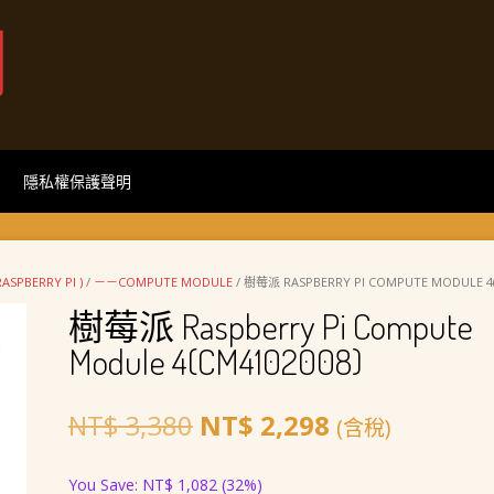
網
隱私權保護聲明
SPBERRY PI )
/
－－COMPUTE MODULE
/ 樹莓派 RASPBERRY PI COMPUTE MODULE 4(
樹莓派 Raspberry Pi Compute
Module 4(CM4102008)
原
目
NT$
3,380
NT$
2,298
(含稅)
始
前
You Save:
NT$
1,082
(32%)