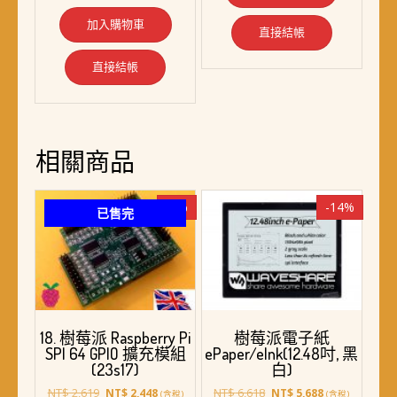
加入購物車
直接結帳
直接結帳
相關商品
-7%
-14%
已售完
18. 樹莓派 Raspberry Pi
樹莓派電子紙
SPI 64 GPIO 擴充模組
ePaper/eInk(12.48吋, 黑
(23s17)
白)
原
目
原
目
NT$
2,619
NT$
6,618
NT$
2,448
NT$
5,688
(含稅)
(含稅)