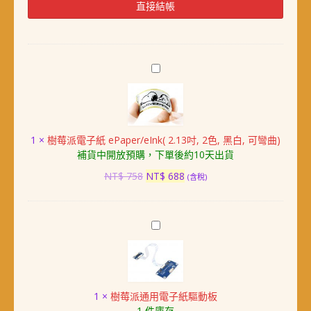
子
直接結帳
紙
ePaper/eInk(4.2
吋,
紅
樹
黑
莓
白)
派
數
電
量
子
1
×
樹莓派電子紙 ePaper/eInk( 2.13吋, 2色, 黑白, 可彎曲)
紙
補貨中開放預購，下單後約10天出貨
ePaper/eInk(
2.13
原
目
NT$
758
NT$
688
(含稅)
吋,
始
前
2
價
價
色,
格：
格：
樹
黑
NT$ 758。
NT$ 688。
莓
白,
派
可
通
彎
用
曲)
1
×
樹莓派通用電子紙驅動板
電
1 件庫存