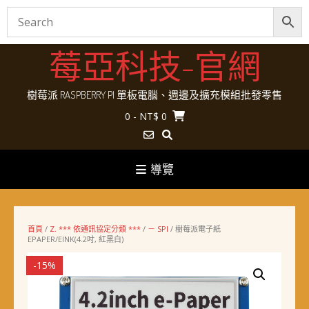
Skip
莓亞科技-官網
to
content
樹莓派 RASPBERRY PI 單板電腦、週邊及擴充模組批發零售
0
- NT$ 0
導覽
首頁
/
Z. *** 依通訊協定分類 ***
/
－ SPI
/ 樹莓派電子紙
EPAPER/EINK(4.2吋, 紅黑白)
-15%