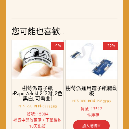
您可能也喜歡…
-9%
-22%
樹莓派電子紙
樹莓派通用電子紙驅動
ePaper/eInk( 2.13吋, 2色,
板
黑白, 可彎曲)
原
目
NT$
380
NT$
298
(含稅)
原
目
始
前
NT$
758
NT$
688
(含稅)
貨號: 13512
始
前
價
價
貨號: 15084
1 件庫存
價
價
格：
格：
補貨中開放預購，下單後約
格：
格：
NT$ 380。
NT$ 298。
加入購物車
10天出貨
NT$ 758。
NT$ 688。