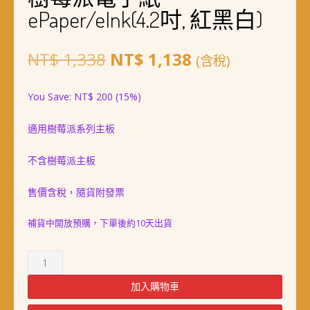
ePaper/eInk(4.2吋, 紅黑白)
原
目
NT$
1,338
NT$
1,138
(含稅)
始
前
You Save:
NT$
200
(15%)
價
價
適用樹莓派系列主板
格：
格：
NT$ 1,338。
NT$ 1,138。
不含樹莓派主板
售價含稅，隨貨附發票
補貨中開放預購，下單後約10天出貨
樹
莓
派
加入購物車
電