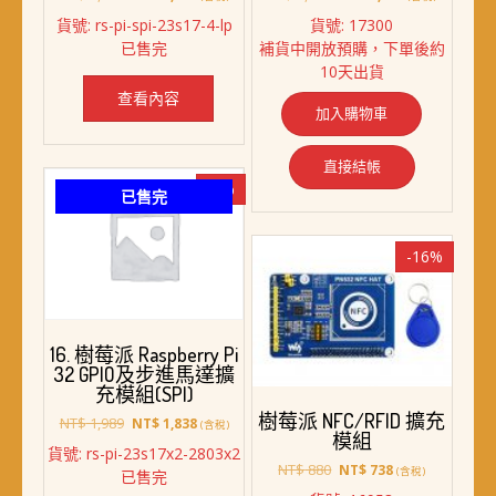
始
前
始
前
貨號: rs-pi-spi-23s17-4-lp
貨號: 17300
價
價
價
價
已售完
補貨中開放預購，下單後約
格：
格：
格：
格：
10天出貨
NT$ 2,619。
NT$ 2,448。
NT$ 6,618。
NT$ 5,688。
查看內容
加入購物車
直接結帳
-8%
已售完
-16%
16. 樹莓派 Raspberry Pi
32 GPIO及步進馬達擴
充模組(SPI)
樹莓派 NFC/RFID 擴充
原
目
NT$
1,989
NT$
1,838
(含稅)
模組
始
前
貨號: rs-pi-23s17x2-2803x2
價
價
原
目
NT$
880
NT$
738
(含稅)
已售完
格：
格：
始
前