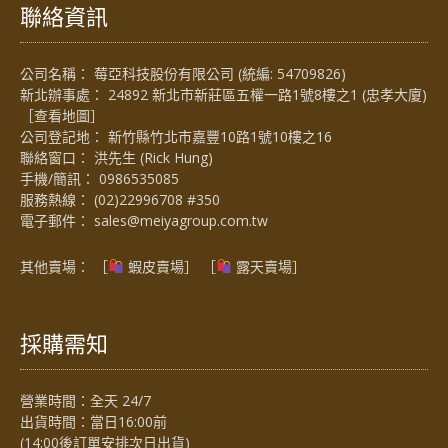
聯絡資訊
公司名稱： 莓亞科技股份有限公司 (統編: 54709826)
新北辦事處： 24892 新北市新莊區五權一路1號8樓之1 (忠孝大廈)
［
查看地圖
］
公司登記地： 新竹縣竹北市嘉豐10路1號10樓之16
聯絡窗口： 洪先生 (Rick Hung)
手機/簡訊：
0986535085
服務熱線：
(02)22996708 #350
電子郵件：
sales@meiyagroup.com.tw
其他賣場： ［
蝦皮賣場
］ ［
露天賣場］
採購需知
營業時間：全天 24/7
出貨時間：當日16:00前
(14:00後訂單安排次日出貨)