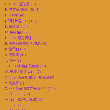
G. GPIO 擴充板
(13)
H. 自走車/機械手臂
(8)
I. IP KVM
(4)
J. 即時時鐘(RTC)
(12)
K. 鍵盤滑鼠
(4)
M. 馬達控制
(23)
N. PCIe 擴充模組
(24)
P. 脈衝寬度調製(PWM)
(15)
R. 繼電器
(17)
S. 感測器
(41)
T. 教學
(6)
U. USB 轉換器/集線器
(30)
W. 單線介面(1-wire)
(7)
X. All-in-One 樹莓派平板電腦
(4)
Y. 馬克杯
(1)
Z. *** 依通訊協定分類 ***
(164)
－ Ethernet
(12)
－ I2C(內部整合電路)
(54)
－ RS232
(35)