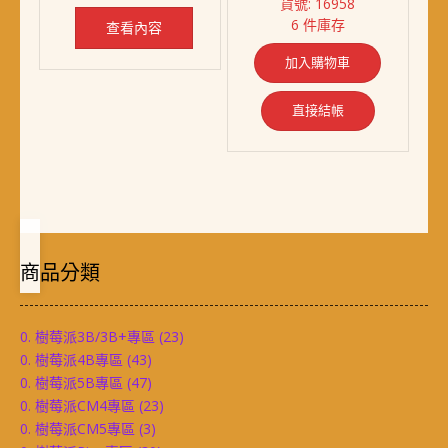
貨號: 16958
NT$ 1,989。
NT$ 1,838。
價
價
6 件庫存
查看內容
格：
格：
NT$ 880。
NT$ 738。
加入購物車
直接結帳
商品分類
0. 樹莓派3B/3B+專區
(23)
0. 樹莓派4B專區
(43)
0. 樹莓派5B專區
(47)
0. 樹莓派CM4專區
(23)
0. 樹莓派CM5專區
(3)