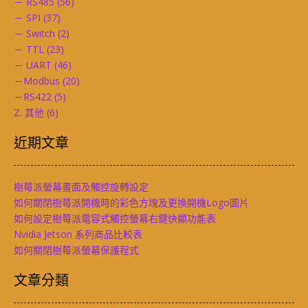
－ RS485
(56)
－ SPI
(37)
－ Switch
(2)
－ TTL
(23)
－ UART
(46)
－Modbus
(20)
－RS422
(5)
Z. 其他
(6)
近期文章
樹莓派螢幕畫面及觸控旋轉設定
如何關閉樹莓派開機時的彩色方塊及更換開機Logo圖片
如何設定樹莓派電容式觸控螢幕右鍵快顯功能表
Nvidia Jetson 系列商品比較表
如何關閉樹莓派螢幕保護程式
文章分類