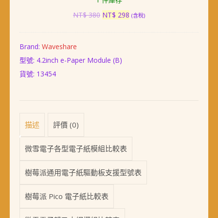
子
紙
原
目
NT$
380
NT$
298
(含稅)
驅
始
前
動
價
價
板
格：
格：
Brand:
Waveshare
NT$ 380。
NT$ 298。
型號: 4.2inch e-Paper Module (B)
貨號:
13454
描述
評價 (0)
微雪電子各型電子紙模組比較表
樹莓派通用電子紙驅動板支援型號表
樹莓派 Pico 電子紙比較表