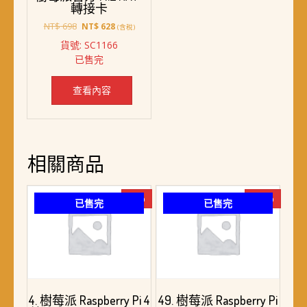
轉接卡
原
目
NT$
698
NT$
628
(含稅)
始
前
貨號: SC1166
價
價
已售完
格：
格：
NT$ 698。
NT$ 628。
查看內容
相關商品
-6%
-15%
已售完
已售完
4. 樹莓派 Raspberry Pi 4
49. 樹莓派 Raspberry Pi