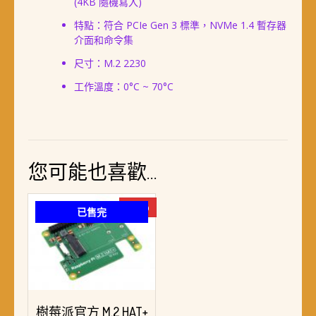
(4KB 隨機寫入)
特點：符合 PCIe Gen 3 標準，NVMe 1.4 暫存器
介面和命令集
尺寸：M.2 2230
工作溫度：0°C ~ 70°C
您可能也喜歡…
-10%
已售完
樹莓派官方 M.2 HAT+