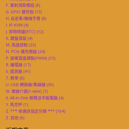
F. 雷射測距模組
(6)
G. GPIO 擴充板
(13)
H. 自走車/機械手臂
(8)
I. IP KVM
(4)
J. 即時時鐘(RTC)
(12)
K. 鍵盤滑鼠
(4)
M. 馬達控制
(23)
N. PCIe 擴充模組
(24)
P. 脈衝寬度調製(PWM)
(15)
R. 繼電器
(17)
S. 感測器
(41)
T. 教學
(6)
U. USB 轉換器/集線器
(30)
W. 單線介面(1-wire)
(7)
X. All-in-One 樹莓派平板電腦
(4)
Y. 馬克杯
(1)
Z. *** 依通訊協定分類 ***
(164)
Z. 其他
(6)