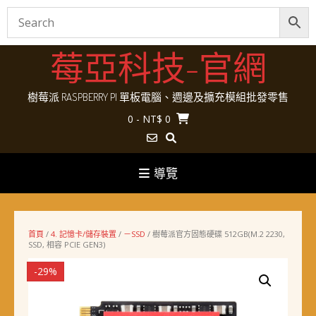
Skip
莓亞科技-官網
to
content
樹莓派 RASPBERRY PI 單板電腦、週邊及擴充模組批發零售
0
- NT$ 0
導覽
首頁
/
4. 記憶卡/儲存裝置
/
－SSD
/ 樹莓派官方固態硬碟 512GB(M.2 2230,
SSD, 相容 PCIE GEN3)
-29%