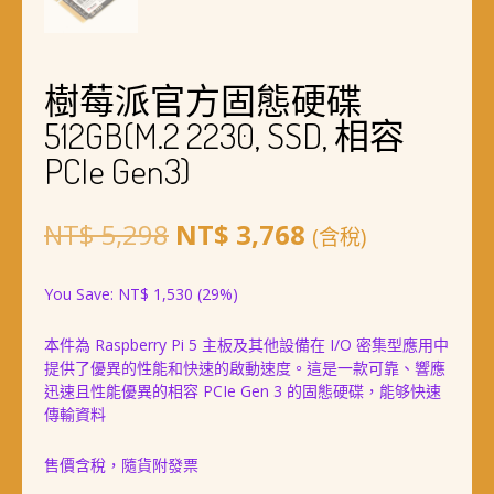
樹莓派官方固態硬碟
512GB(M.2 2230, SSD, 相容
PCIe Gen3)
原
目
NT$
5,298
NT$
3,768
(含稅)
始
前
You Save:
NT$
1,530
(29%)
價
價
本件為 Raspberry Pi 5 主板及其他設備在 I/O 密集型應用中
格：
格：
提供了優異的性能和快速的啟動速度。這是一款可靠、響應
NT$ 5,298。
NT$ 3,768。
迅速且性能優異的相容 PCIe Gen 3 的固態硬碟，能够快速
傳輸資料
售價含稅，隨貨附發票