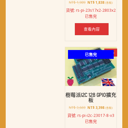
原
目
NT$
1,989
NT$
1,838
(含稅)
始
前
貨號: rs-pi-23s17x2-2803x2
價
價
已售完
格：
格：
NT$ 1,989。
NT$ 1,838。
查看內容
-7%
已售完
樹莓派I2C 128 GPIO擴充
板
原
目
NT$
3,669
NT$
3,398
(含稅)
始
前
貨號: rs-pi-i2c-23017-8-v3
價
價
已售完
格：
格：
NT$ 3,669。
NT$ 3,398。