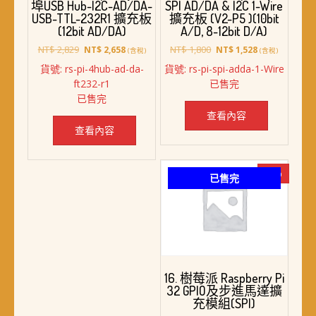
埠USB Hub-I2C-AD/DA-
SPI AD/DA & I2C 1-Wire
USB-TTL-232R1 擴充板
擴充板 (V2-P5 )(10bit
(12bit AD/DA)
A/D, 8-12bit D/A)
原
目
原
目
NT$
2,829
NT$
1,800
NT$
2,658
NT$
1,528
(含稅)
(含稅)
始
前
始
前
貨號: rs-pi-4hub-ad-da-
貨號: rs-pi-spi-adda-1-Wire
價
價
價
價
ft232-r1
已售完
格：
格：
格：
格：
已售完
NT$ 2,829。
NT$ 2,658。
NT$ 1,800。
NT$ 1,528。
查看內容
查看內容
-8%
已售完
16. 樹莓派 Raspberry Pi
32 GPIO及步進馬達擴
充模組(SPI)