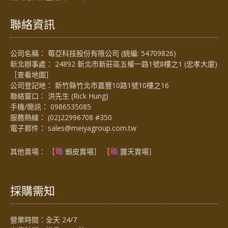
聯絡資訊
公司名稱： 莓亞科技股份有限公司 (統編: 54709826)
新北辦事處： 24892 新北市新莊區五權一路1號8樓之1 (忠孝大廈)
［
查看地圖
］
公司登記地： 新竹縣竹北市嘉豐10路1號10樓之16
聯絡窗口： 洪先生 (Rick Hung)
手機/簡訊：
0986535085
服務熱線：
(02)22996708 #350
電子郵件：
sales@meiyagroup.com.tw
其他賣場： ［
蝦皮賣場
］ ［
露天賣場］
採購需知
營業時間：全天 24/7