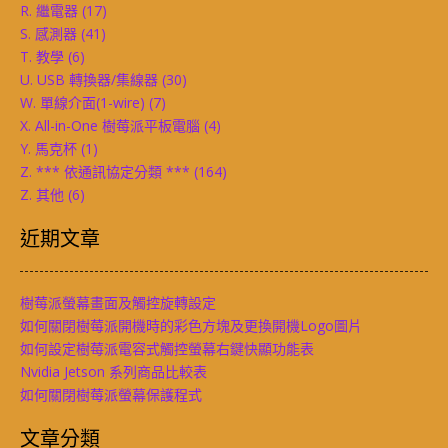
R. 繼電器
(17)
S. 感測器
(41)
T. 教學
(6)
U. USB 轉換器/集線器
(30)
W. 單線介面(1-wire)
(7)
X. All-in-One 樹莓派平板電腦
(4)
Y. 馬克杯
(1)
Z. *** 依通訊協定分類 ***
(164)
Z. 其他
(6)
近期文章
樹莓派螢幕畫面及觸控旋轉設定
如何關閉樹莓派開機時的彩色方塊及更換開機Logo圖片
如何設定樹莓派電容式觸控螢幕右鍵快顯功能表
Nvidia Jetson 系列商品比較表
如何關閉樹莓派螢幕保護程式
文章分類