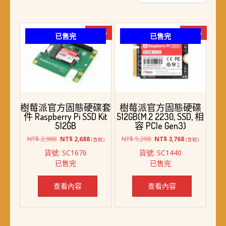
最
新
項
-10%
-29%
已售完
已售完
目
排
序
樹莓派官方固態硬碟套
樹莓派官方固態硬碟
件 Raspberry Pi SSD Kit
512GB(M.2 2230, SSD, 相
512GB
容 PCIe Gen3)
原
目
原
目
NT$
2,988
NT$
5,298
NT$
2,688
NT$
3,768
(含稅)
(含稅)
始
前
始
前
貨號: SC1676
貨號: SC1440
價
價
價
價
已售完
已售完
格：
格：
格：
格：
NT$ 2,988。
NT$ 2,688。
NT$ 5,298。
NT$ 3,768。
查看內容
查看內容