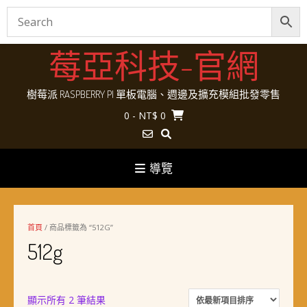
Skip
莓亞科技-官網
to
content
樹莓派 RASPBERRY PI 單板電腦、週邊及擴充模組批發零售
0
- NT$ 0
導覽
首頁
/ 商品標籤為 “512G”
512g
依
顯示所有 2 筆結果