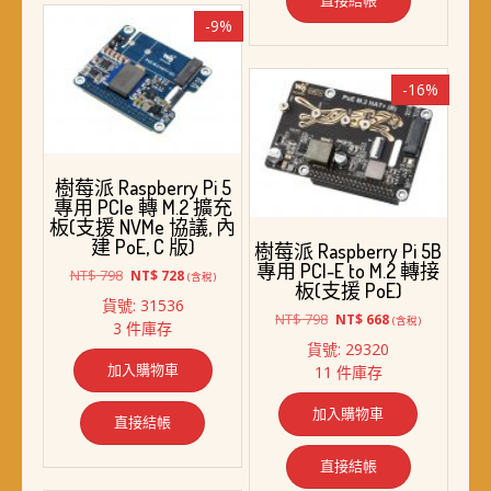
-9%
-16%
樹莓派 Raspberry Pi 5
專用 PCIe 轉 M.2 擴充
板(支援 NVMe 協議, 內
建 PoE, C 版)
樹莓派 Raspberry Pi 5B
專用 PCI-E to M.2 轉接
原
目
NT$
798
NT$
728
(含稅)
板(支援 PoE)
始
前
貨號: 31536
價
價
原
目
NT$
798
NT$
668
(含稅)
3 件庫存
格：
格：
始
前
貨號: 29320
NT$ 798。
NT$ 728。
價
價
加入購物車
11 件庫存
格：
格：
NT$ 798。
NT$ 668。
加入購物車
直接結帳
直接結帳