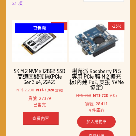
依
21 項
最
新
項
-14%
-25%
已售完
目
排
序
SK M.2 NVMe 128GB SSD
樹莓派 Raspberry Pi 5
高速固態硬碟(PCIe
專用 PCIe 轉 M.2 擴充
Gen3 x4, 2242)
板(內建 PoE, 支援 NVMe
協定)
原
目
NT$
2,238
NT$
1,928
(含稅)
始
前
原
目
NT$
968
NT$
728
(含稅)
貨號: 27379
價
價
始
前
貨號: 28411
已售完
格：
格：
價
價
4 件庫存
NT$ 2,238。
NT$ 1,928。
格：
格：
NT$ 968。
NT$ 728。
查看內容
加入購物車
直接結帳