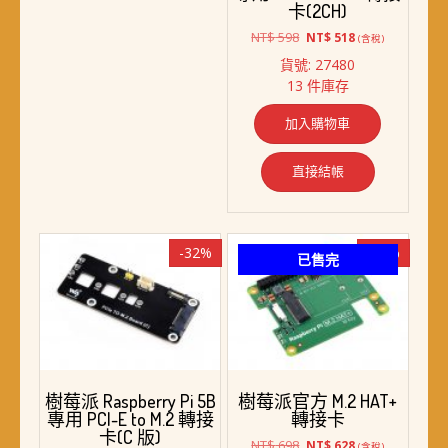
卡(2CH)
原
目
NT$
598
NT$
518
(含稅)
始
前
貨號: 27480
價
價
13 件庫存
格：
格：
NT$ 598。
NT$ 518。
加入購物車
直接結帳
-32%
-10%
已售完
樹莓派 Raspberry Pi 5B
樹莓派官方 M.2 HAT+
專用 PCI-E to M.2 轉接
轉接卡
卡(C 版)
原
目
NT$
698
NT$
628
(含稅)