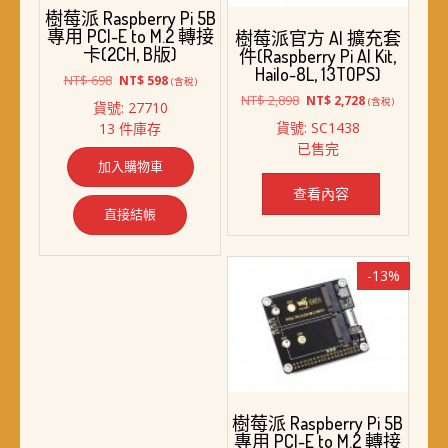
擇
樹莓派 Raspberry Pi 5B
專用 PCI-E to M.2 轉接
選
樹莓派官方 AI 擴充套
卡(2CH, B版)
件(Raspberry Pi AI Kit,
項
Hailo-8L, 13TOPS)
原
目
NT$
698
NT$
598
(含稅)
始
前
原
目
NT$
2,898
NT$
2,728
(含稅)
貨號: 27710
價
價
始
前
貨號: SC1438
13 件庫存
格：
格：
價
價
已售完
NT$ 698。
NT$ 598。
格：
格：
加入購物車
NT$ 2,898。
NT$ 2,728。
查看內容
直接結帳
-13%
樹莓派 Raspberry Pi 5B
專用 PCI-E to M.2 轉接