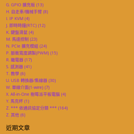
G. GPIO 擴充板
(13)
H. 自走車/機械手臂
(8)
I. IP KVM
(4)
J. 即時時鐘(RTC)
(12)
K. 鍵盤滑鼠
(4)
M. 馬達控制
(23)
N. PCIe 擴充模組
(24)
P. 脈衝寬度調製(PWM)
(15)
R. 繼電器
(17)
S. 感測器
(41)
T. 教學
(6)
U. USB 轉換器/集線器
(30)
W. 單線介面(1-wire)
(7)
X. All-in-One 樹莓派平板電腦
(4)
Y. 馬克杯
(1)
Z. *** 依通訊協定分類 ***
(164)
Z. 其他
(6)
近期文章