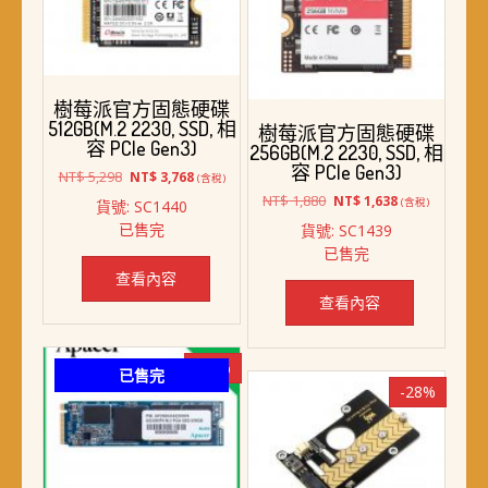
樹莓派官方固態硬碟
512GB(M.2 2230, SSD, 相
樹莓派官方固態硬碟
容 PCIe Gen3)
256GB(M.2 2230, SSD, 相
容 PCIe Gen3)
原
目
NT$
5,298
NT$
3,768
(含稅)
始
前
原
目
NT$
1,880
NT$
1,638
(含稅)
貨號: SC1440
價
價
始
前
已售完
貨號: SC1439
格：
格：
價
價
已售完
NT$ 5,298。
NT$ 3,768。
格：
格：
查看內容
NT$ 1,880。
NT$ 1,638。
查看內容
-15%
已售完
-28%