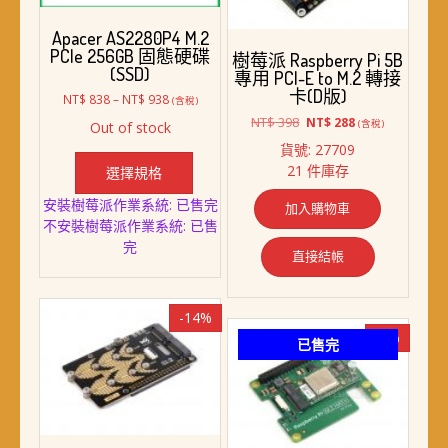
Apacer AS2280P4 M.2
PCIe 256GB 固態硬碟
樹莓派 Raspberry Pi 5B
(SSD)
專用 PCI-E to M.2 轉接
卡(D版)
價
NT$
838
–
NT$
938
(含稅)
格
原
目
NT$
398
NT$
288
(含稅)
Out of stock
範
始
前
此
貨號: 27709
圍：
價
價
產
21 件庫存
NT$ 838
選擇規格
格：
格：
品
到
NT$ 398。
NT$ 288。
安裝樹莓派作業系統: 已售完
NT$ 938
加入購物車
有
不安裝樹莓派作業系統: 已售
多
完
種
直接結帳
款
式。
可
-14%
在
-6%
已售完
產
品
頁
面
選