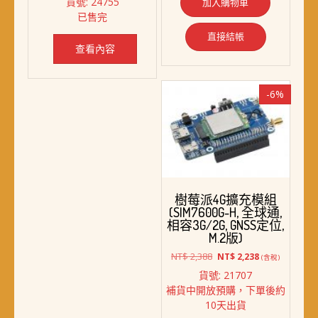
貨號: 24755
加入購物車
價
價
已售完
格：
格：
NT$ 4,550。
NT$ 3,980。
直接結帳
查看內容
-6%
樹莓派4G擴充模組
(SIM7600G-H, 全球通,
相容3G/2G, GNSS定位,
M.2版)
原
目
NT$
2,388
NT$
2,238
(含稅)
始
前
貨號: 21707
價
價
補貨中開放預購，下單後約
格：
格：
10天出貨
NT$ 2,388。
NT$ 2,238。