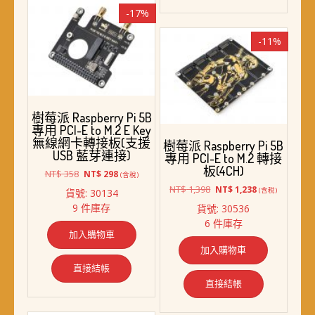
-17%
-11%
樹莓派 Raspberry Pi 5B
專用 PCI-E to M.2 E Key
無線網卡轉接板(支援
樹莓派 Raspberry Pi 5B
USB 藍芽連接)
專用 PCI-E to M.2 轉接
板(4CH)
原
目
NT$
358
NT$
298
(含稅)
始
前
原
目
NT$
1,398
NT$
1,238
(含稅)
貨號: 30134
價
價
始
前
9 件庫存
貨號: 30536
格：
格：
價
價
6 件庫存
NT$ 358。
NT$ 298。
格：
格：
加入購物車
NT$ 1,398。
NT$ 1,238。
加入購物車
直接結帳
直接結帳