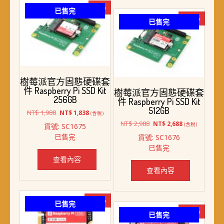
-8%
已售完
-10%
已售完
樹莓派官方固態硬碟套
件 Raspberry Pi SSD Kit
樹莓派官方固態硬碟套
256GB
件 Raspberry Pi SSD Kit
512GB
原
目
NT$
1,988
NT$
1,838
(含稅)
始
前
原
目
NT$
2,988
NT$
2,688
(含稅)
貨號: SC1675
價
價
始
前
已售完
貨號: SC1676
格：
格：
價
價
已售完
NT$ 1,988。
NT$ 1,838。
格：
格：
查看內容
NT$ 2,988。
NT$ 2,688。
查看內容
-29%
已售完
-13%
已售完