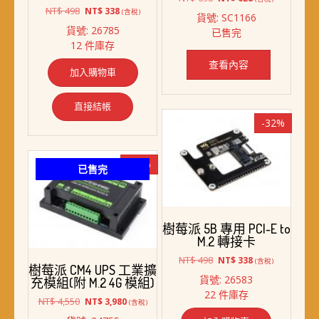
原
目
始
前
NT$
498
NT$
338
(含稅)
貨號: SC1166
始
前
價
價
貨號: 26785
已售完
價
價
格：
格：
12 件庫存
格：
格：
NT$ 698。
NT$ 628。
NT$ 498。
NT$ 338。
查看內容
加入購物車
直接結帳
-32%
-13%
已售完
樹莓派 5B 專用 PCI-E to
M.2 轉接卡
原
目
NT$
498
NT$
338
(含稅)
樹莓派 CM4 UPS 工業擴
始
前
貨號: 26583
充模組(附 M.2 4G 模組)
價
價
22 件庫存
格：
格：
原
目
NT$
4,550
NT$
3,980
(含稅)
NT$ 498。
NT$ 338。
始
前