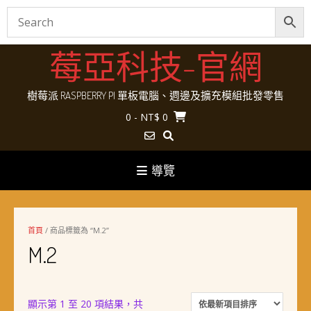
Skip
莓亞科技-官網
to
content
樹莓派 RASPBERRY PI 單板電腦、週邊及擴充模組批發零售
0
- NT$ 0
導覽
首頁
/ 商品標籤為 “M.2”
M.2
顯示第 1 至 20 項結果，共