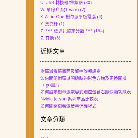
U. USB 轉換器/集線器
(30)
W. 單線介面(1-wire)
(7)
X. All-in-One 樹莓派平板電腦
(4)
Y. 馬克杯
(1)
Z. *** 依通訊協定分類 ***
(164)
Z. 其他
(6)
近期文章
樹莓派螢幕畫面及觸控旋轉設定
如何關閉樹莓派開機時的彩色方塊及更換開機
Logo圖片
如何設定樹莓派電容式觸控螢幕右鍵快顯功能表
Nvidia Jetson 系列商品比較表
如何關閉樹莓派螢幕保護程式
文章分類