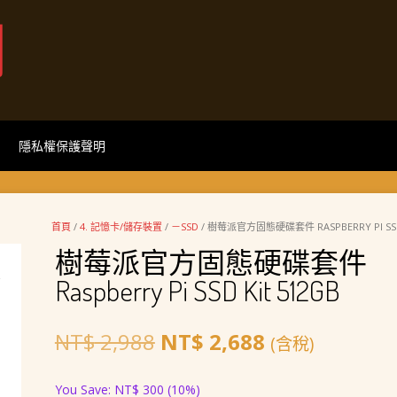
網
隱私權保護聲明
首頁
/
4. 記憶卡/儲存裝置
/
－SSD
/ 樹莓派官方固態硬碟套件 RASPBERRY PI SSD 
樹莓派官方固態硬碟套件
Raspberry Pi SSD Kit 512GB
原
目
NT$
2,988
NT$
2,688
(含稅)
始
前
You Save:
NT$
300
(10%)