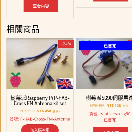
查看內容
相關商品
-24%
已售完
樹莓派Raspberry Pi P-HAB-
樹莓派SG90伺服馬
Cross FM Antenna kit set
原
目
NT$
158
NT$
128
(含稅)
原
目
始
前
NT$
599
NT$
458
(含稅)
貨號: rs-pi-servo-sg90
始
前
價
價
貨號: P-HAB-Cross-FM-Antenna
已售完
價
價
格：
格：
格：
格：
NT$ 158。
NT$ 1
加入購物車
NT$ 599。
NT$ 458。