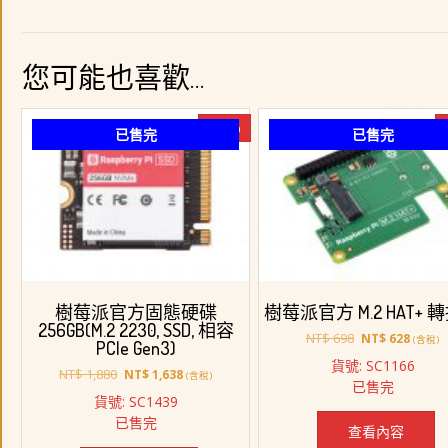
您可能也喜歡…
-13%
已售完
已售完
樹莓派官方固態硬碟
樹莓派官方 M.2 HAT+ 
256GB(M.2 2230, SSD, 相容
原
目
NT$
698
NT$
628
(含稅)
PCIe Gen3)
始
前
貨號: SC1166
原
目
價
價
NT$
1,880
NT$
1,638
(含稅)
已售完
始
前
格：
格：
貨號: SC1439
價
價
NT$ 698。
NT$ 6
已售完
格：
格：
查看內容
NT$ 1,880。
NT$ 1,638。