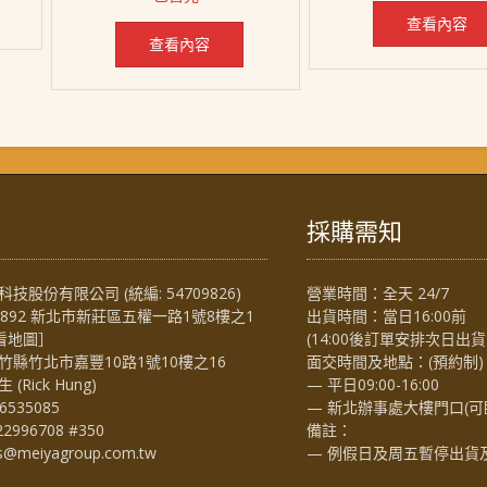
NT$ 1,169。
NT$ 968。
查看內容
查看內容
採購需知
技股份有限公司 (統編: 54709826)
營業時間：全天 24/7
4892 新北市新莊區五權一路1號8樓之1
出貨時間：當日16:00前
看地圖
］
(14:00後訂單安排次日出貨
竹縣竹北市嘉豐10路1號10樓之16
面交時間及地點：(預約制)
Rick Hung)
— 平日09:00-16:00
6535085
— 新北辦事處大樓門口(可
22996708 #350
備註：
es@meiyagroup.com.tw
— 例假日及周五暫停出貨