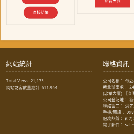
查看內容
直接結帳
網站統計
聯絡資訊
Total Views:
21,173
公司名稱： 莓亞科
新北辦事處： 2
網站訪客數量總計:
611,964
(忠孝大廈) ［
查
公司登記地： 新
聯絡窗口： 洪先生 (
手機/簡訊：
098
服務熱線：
(02)
電子郵件：
sal