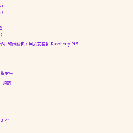
取)
入)
)
)
片和螺絲包，用於安裝到 Raspberry Pi 5
面和指令集
T+ 規範
GB × 1