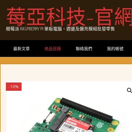
Skip
莓亞科技-官
to
content
樹莓派 RASPBERRY PI 單板電腦、週邊及擴充模組批發零售
最新文章
商品目錄
聯絡我們
我的帳號
-10%