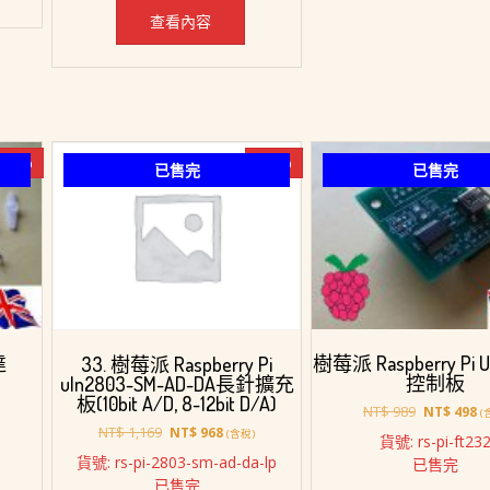
查看內容
-19%
-17%
已售完
已售完
達
樹莓派 Raspberry Pi U
33. 樹莓派 Raspberry Pi
控制板
uln2803-SM-AD-DA長針擴充
板(10bit A/D, 8-12bit D/A)
原
目
NT$
989
NT$
498
(
始
前
原
目
NT$
1,169
NT$
968
(含稅)
貨號: rs-pi-ft23
價
價
始
前
貨號: rs-pi-2803-sm-ad-da-lp
已售完
28。
格：
格
價
價
已售完
NT$ 989。
N
格：
格：