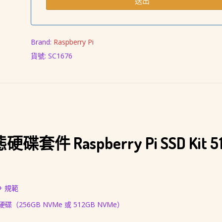
Brand:
Raspberry Pi
貨號:
SC1676
 Raspberry Pi SSD Kit 51
T+ 規範
固態硬碟（256GB NVMe 或 512GB NVMe）