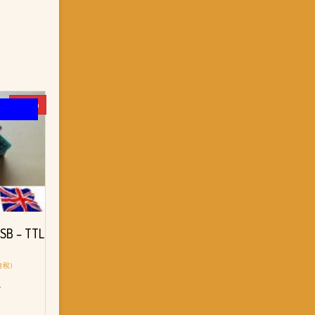
-50%
SB – TTL
含稅)
2
：
T$ 498。