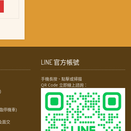
LINE 官方帳號
手機長按、點擊或掃描
QR Code 立即線上諮詢：
)
臨停機車)
及面交