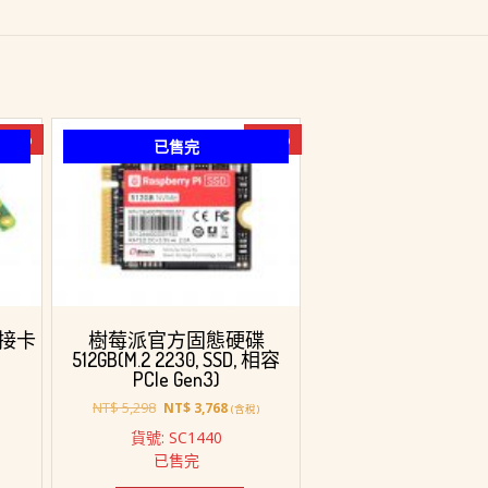
-10%
-29%
已售完
轉接卡
樹莓派官方固態硬碟
512GB(M.2 2230, SSD, 相容
PCIe Gen3)
原
目
NT$
5,298
NT$
3,768
(含稅)
始
前
貨號: SC1440
28。
價
價
已售完
格：
格：
NT$ 5,298。
NT$ 3,768。