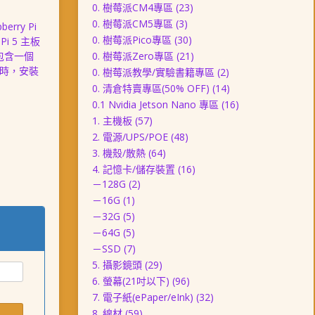
0. 樹莓派CM4專區
(23)
0. 樹莓派CM5專區
(3)
erry Pi
0. 樹莓派Pico專區
(30)
Pi 5 主板
包含一個
0. 樹莓派Zero專區
(21)
5 時，安裝
0. 樹莓派教學/實驗書籍專區
(2)
0. 清倉特賣專區(50% OFF)
(14)
0.1 Nvidia Jetson Nano 專區
(16)
1. 主機板
(57)
2. 電源/UPS/POE
(48)
3. 機殼/散熱
(64)
4. 記憶卡/儲存裝置
(16)
－128G
(2)
－16G
(1)
－32G
(5)
－64G
(5)
－SSD
(7)
5. 攝影鏡頭
(29)
6. 螢幕(21吋以下)
(96)
7. 電子紙(ePaper/eInk)
(32)
8. 線材
(59)