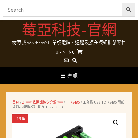
Skip
莓亞科技-官網
to
content
樹莓派 RASPBERRY PI 單板電腦、週邊及擴充模組批發零售
0
- NT$ 0
導覽
首頁
/
Z. *** 依通訊協定分類 ***
/
－ RS485
/ 工業級 USB TO RS485 隔離
型通訊模組(2路, 雙向, FT2232HL)
-19%