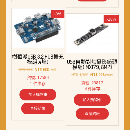
-9%
-28%
樹莓派USB 3.2 HUB擴充
模組(4埠)
USB自動對焦攝影鏡頭
模組(IMX179, 8MP)
原
目
NT$
698
NT$
638
(含稅)
始
前
原
目
NT$
1,380
NT$
998
(含稅)
貨號: 17584
價
價
始
前
貨號: 25817
1 件庫存
格：
格：
價
價
4 件庫存
NT$ 698。
NT$ 638。
格：
格：
加入購物車
NT$ 1,380。
NT$ 998。
加入購物車
直接結帳
直接結帳