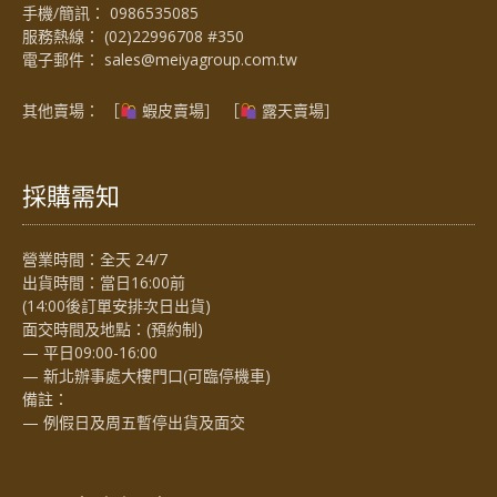
手機/簡訊：
0986535085
服務熱線：
(02)22996708 #350
電子郵件：
sales@meiyagroup.com.tw
其他賣場： ［
蝦皮賣場
］ ［
露天賣場］
採購需知
營業時間：全天 24/7
出貨時間：當日16:00前
(14:00後訂單安排次日出貨)
面交時間及地點：(預約制)
— 平日09:00-16:00
— 新北辦事處大樓門口(可臨停機車)
備註：
— 例假日及周五暫停出貨及面交