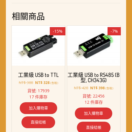
相關商品
-15%
-7%
工業級 USB to TTL
工業級 USB to RS485 (B
型, CH343G)
原
目
NT$
388
NT$
328
(含稅)
始
前
原
目
NT$
428
NT$
398
(含稅)
貨號: 17939
價
價
始
前
貨號: 22456
17 件庫存
格：
格：
價
價
12 件庫存
NT$ 388。
NT$ 328。
格：
格：
加入購物車
NT$ 428。
NT$ 398。
加入購物車
直接結帳
直接結帳