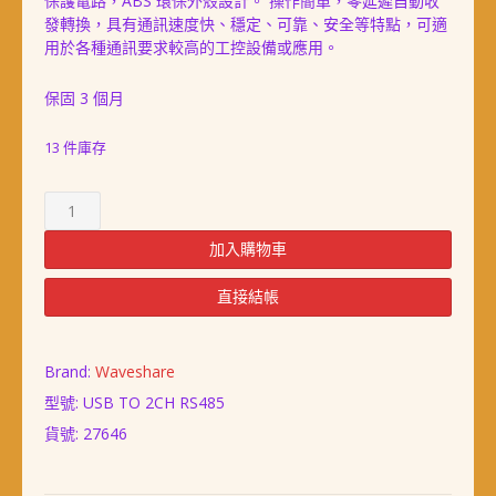
NT$ 798。
NT$ 648。
保護電路，ABS 環保外殼設計。 操作簡單，零延遲自動收
發轉換，具有通訊速度快、穩定、可靠、安全等特點，可適
用於各種通訊要求較高的工控設備或應用。
保固 3 個月
13 件庫存
工
業
級
加入購物車
USB
to
直接結帳
RS485
隔
離
Brand:
Waveshare
型
型號: USB TO 2CH RS485
通
貨號:
27646
訊
模
組