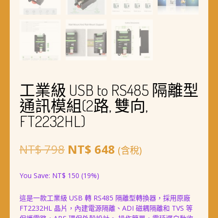
工業級 USB to RS485 隔離型
通訊模組(2路, 雙向,
FT2232HL)
原
目
NT$
798
NT$
648
(含稅)
始
前
You Save:
NT$
150
(19%)
價
價
這是一款工業級 USB 轉 RS485 隔離型轉換器，採用原廠
格：
格：
FT2232HL 晶片，內建電源隔離、ADI 磁耦隔離和 TVS 等