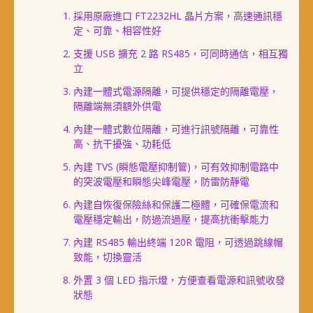
採用原廠進口 FT2232HL 晶片方案，高速通訊穩
定、可靠、相容性好
支援 USB 擴充 2 路 RS485，可同時通信，相互獨
立
內建一體式電源隔離，可提供穩定的隔離電壓，
隔離端無須額外供電
內建一體式數位隔離，可進行訊號隔離，可靠性
高、抗干擾強、功耗低
內建 TVS (瞬態電壓抑制管)，可有效抑制電路中
的突波電壓和瞬態尖峰電壓，防雷防靜電
內建自恢復保險絲和保護二極體，可確保電流和
電壓穩定輸出，防過流過壓，提高抗衝擊能力
內建 RS485 輸出終端 120R 電阻，可透過跳線帽
致能，切換靈活
外置 3 個 LED 指示燈，方便查看電源和訊號收發
狀態