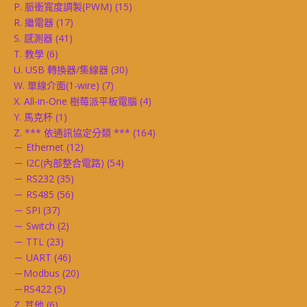
P. 脈衝寬度調製(PWM)
(15)
R. 繼電器
(17)
S. 感測器
(41)
T. 教學
(6)
U. USB 轉換器/集線器
(30)
W. 單線介面(1-wire)
(7)
X. All-in-One 樹莓派平板電腦
(4)
Y. 馬克杯
(1)
Z. *** 依通訊協定分類 ***
(164)
－ Ethernet
(12)
－ I2C(內部整合電路)
(54)
－ RS232
(35)
－ RS485
(56)
－ SPI
(37)
－ Switch
(2)
－ TTL
(23)
－ UART
(46)
－Modbus
(20)
－RS422
(5)
Z. 其他
(6)