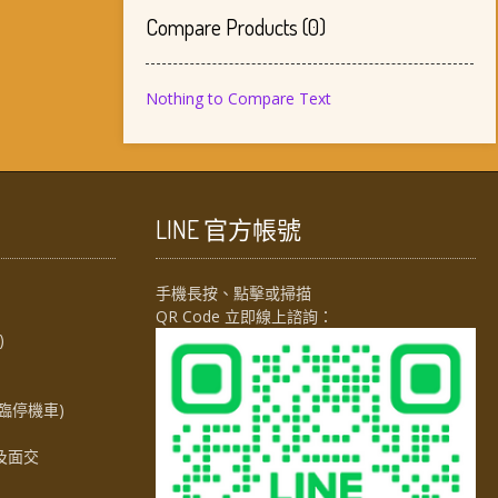
Compare Products
(
0
)
Nothing to Compare Text
LINE 官方帳號
手機長按、點擊或掃描
QR Code 立即線上諮詢：
)
臨停機車)
及面交