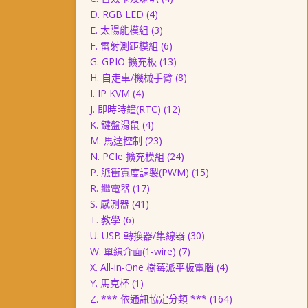
D. RGB LED
(4)
E. 太陽能模組
(3)
F. 雷射測距模組
(6)
G. GPIO 擴充板
(13)
H. 自走車/機械手臂
(8)
I. IP KVM
(4)
J. 即時時鐘(RTC)
(12)
K. 鍵盤滑鼠
(4)
M. 馬達控制
(23)
N. PCIe 擴充模組
(24)
P. 脈衝寬度調製(PWM)
(15)
R. 繼電器
(17)
S. 感測器
(41)
T. 教學
(6)
U. USB 轉換器/集線器
(30)
W. 單線介面(1-wire)
(7)
X. All-in-One 樹莓派平板電腦
(4)
Y. 馬克杯
(1)
Z. *** 依通訊協定分類 ***
(164)