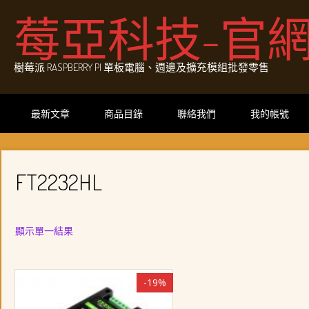
Skip
莓亞科技-官
to
content
樹莓派 RASPBERRY PI 單板電腦、週邊及擴充模組批發零售
最新文章
商品目錄
聯絡我們
我的帳號
FT2232HL
顯示單一結果
-19%