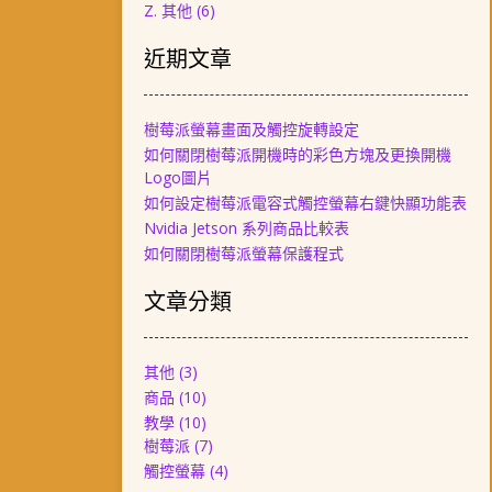
Z. 其他
(6)
近期文章
樹莓派螢幕畫面及觸控旋轉設定
如何關閉樹莓派開機時的彩色方塊及更換開機
Logo圖片
如何設定樹莓派電容式觸控螢幕右鍵快顯功能表
Nvidia Jetson 系列商品比較表
如何關閉樹莓派螢幕保護程式
文章分類
其他
(3)
商品
(10)
教學
(10)
樹莓派
(7)
觸控螢幕
(4)