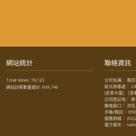
網站統計
聯絡資訊
Total Views:
19,123
公司名稱： 莓亞科
新北辦事處： 2
網站訪客數量總計:
609,746
(忠孝大廈) ［
查
公司登記地： 新
聯絡窗口： 洪先生 (
手機/簡訊：
098
服務熱線：
(02)
電子郵件：
sal