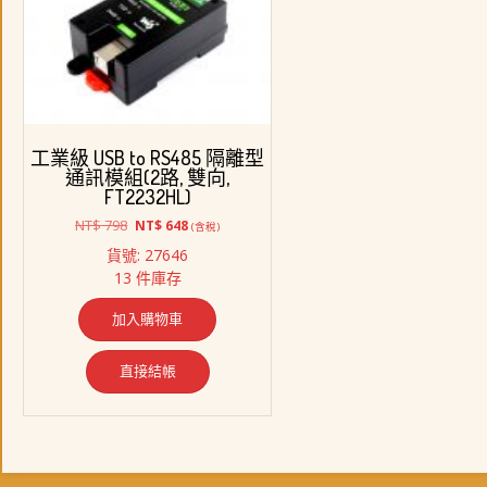
工業級 USB to RS485 隔離型
通訊模組(2路, 雙向,
FT2232HL)
原
目
NT$
798
NT$
648
(含稅)
始
前
貨號: 27646
價
價
13 件庫存
格：
格：
NT$ 798。
NT$ 648。
加入購物車
直接結帳