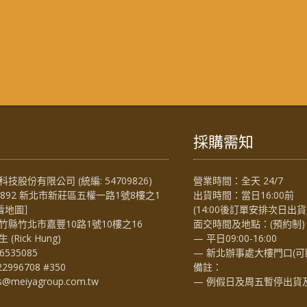
採購需知
技股份有限公司 (統編: 54709826)
營業時間：全天 24/7
4892 新北市新莊區五權一路1號8樓之1
出貨時間：當日16:00前
看地圖
］
(14:00後訂單安排次日出貨
竹縣竹北市嘉豐10路1號10樓之16
面交時間及地點：(預約制)
Rick Hung)
— 平日09:00-16:00
6535085
— 新北辦事處大樓門口(可
22996708 #350
備註：
es@meiyagroup.com.tw
— 例假日及周五暫停出貨