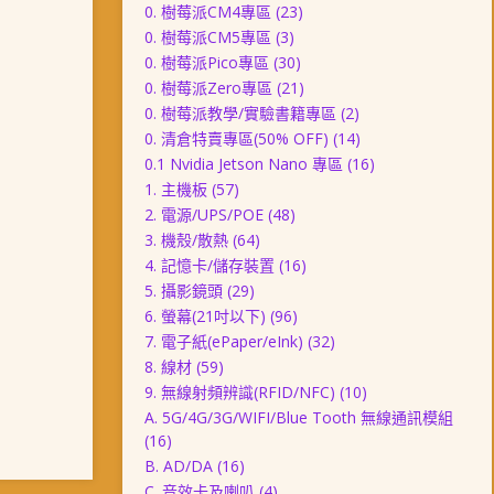
0. 樹莓派CM4專區
(23)
0. 樹莓派CM5專區
(3)
0. 樹莓派Pico專區
(30)
0. 樹莓派Zero專區
(21)
0. 樹莓派教學/實驗書籍專區
(2)
0. 清倉特賣專區(50% OFF)
(14)
0.1 Nvidia Jetson Nano 專區
(16)
1. 主機板
(57)
2. 電源/UPS/POE
(48)
3. 機殼/散熱
(64)
4. 記憶卡/儲存裝置
(16)
5. 攝影鏡頭
(29)
6. 螢幕(21吋以下)
(96)
7. 電子紙(ePaper/eInk)
(32)
8. 線材
(59)
9. 無線射頻辨識(RFID/NFC)
(10)
A. 5G/4G/3G/WIFI/Blue Tooth 無線通訊模組
(16)
B. AD/DA
(16)
C. 音效卡及喇叭
(4)