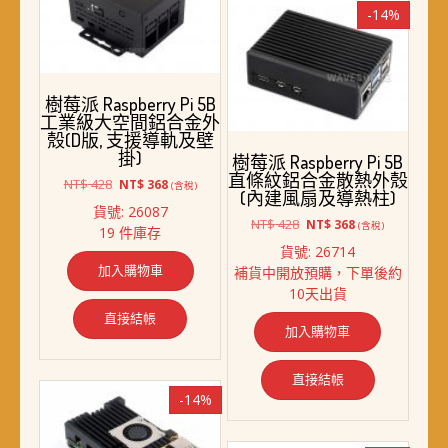
-14%
樹莓派 Raspberry Pi 5B
工業級大空間鋁合金外
殼(D版, 支援導軌及壁
掛)
樹莓派 Raspberry Pi 5B
直條紋鋁合金散熱外殼
原
目
NT$
428
NT$
368
(含稅)
(內建風扇及導熱柱)
始
前
貨號: 26087
價
價
原
目
NT$
428
NT$
368
(含稅)
19 件庫存
格：
格：
始
前
貨號: 26714
NT$ 428。
NT$ 368。
價
價
加入購物車
補貨中開放預購，下單後約
格：
格：
10天出貨
NT$ 428。
NT$ 368。
直接結帳
加入購物車
直接結帳
-14%