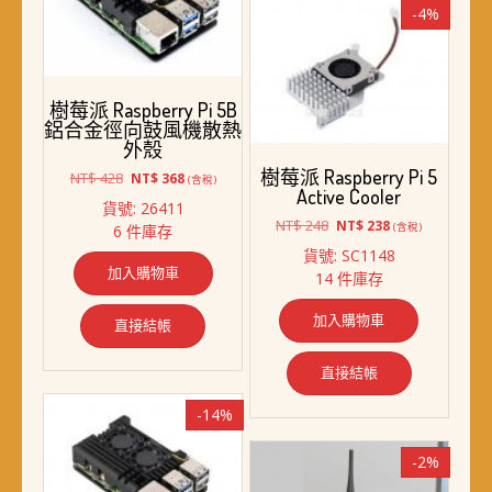
-4%
樹莓派 Raspberry Pi 5B
鋁合金徑向鼓風機散熱
外殼
樹莓派 Raspberry Pi 5
原
目
NT$
428
NT$
368
(含稅)
Active Cooler
始
前
貨號: 26411
價
價
原
目
NT$
248
NT$
238
(含稅)
6 件庫存
格：
格：
始
前
貨號: SC1148
NT$ 428。
NT$ 368。
價
價
加入購物車
14 件庫存
格：
格：
NT$ 248。
NT$ 238。
加入購物車
直接結帳
直接結帳
-14%
-2%