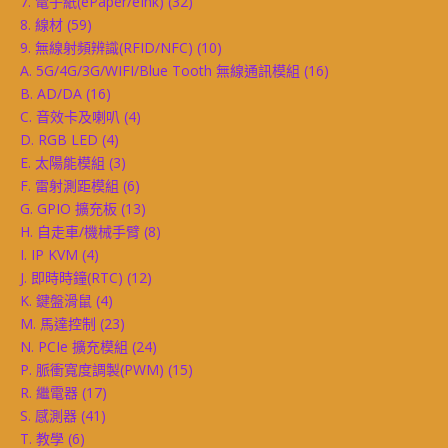
7. 電子紙(ePaper/eInk)
(32)
8. 線材
(59)
9. 無線射頻辨識(RFID/NFC)
(10)
A. 5G/4G/3G/WIFI/Blue Tooth 無線通訊模組
(16)
B. AD/DA
(16)
C. 音效卡及喇叭
(4)
D. RGB LED
(4)
E. 太陽能模組
(3)
F. 雷射測距模組
(6)
G. GPIO 擴充板
(13)
H. 自走車/機械手臂
(8)
I. IP KVM
(4)
J. 即時時鐘(RTC)
(12)
K. 鍵盤滑鼠
(4)
M. 馬達控制
(23)
N. PCIe 擴充模組
(24)
P. 脈衝寬度調製(PWM)
(15)
R. 繼電器
(17)
S. 感測器
(41)
T. 教學
(6)