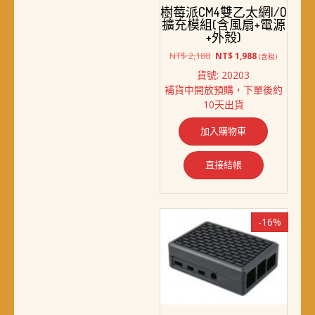
樹莓派CM4雙乙太網I/O
擴充模組(含風扇+電源
+外殼)
原
目
NT$
2,188
NT$
1,988
(含稅)
始
前
貨號: 20203
價
價
補貨中開放預購，下單後約
格：
格：
10天出貨
NT$ 2,188。
NT$ 1,988。
加入購物車
直接結帳
-16%