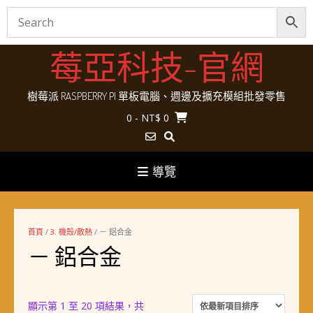
Skip
莓亞科技-官網
to
content
樹莓派 RASPBERRY PI 單板電腦、週邊及擴充模組批發零售
0
- NT$ 0
導覽
首頁
/
3. 機殼/散熱
/ － 鋁合金
－ 鋁合金
顯示第 1 至 20 項結果，共