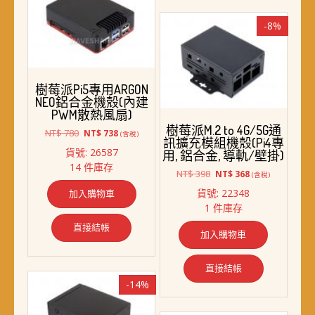
-8%
樹莓派Pi5專用ARGON
NEO鋁合金機殼(內建
PWM散熱風扇)
樹莓派M.2 to 4G/5G通
原
目
NT$
780
NT$
738
(含稅)
訊擴充模組機殼(Pi4專
始
前
貨號: 26587
用, 鋁合金, 導軌/壁掛)
價
價
14 件庫存
格：
格：
原
目
NT$
398
NT$
368
(含稅)
NT$ 780。
NT$ 738。
始
前
貨號: 22348
加入購物車
價
價
1 件庫存
格：
格：
NT$ 398。
NT$ 368。
直接結帳
加入購物車
直接結帳
-14%