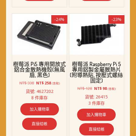
-24%
-23%
樹莓派 Pi5 專用開放式
樹莓派 Raspberry Pi 5
鋁合金散熱機殼(無風
專用鋁製金屬散熱片
扇, 黑色)
(附導熱貼, 按壓式螺絲
固定)
原
目
NT$
338
NT$
258
(含稅)
始
前
原
目
NT$
128
NT$
98
(含稅)
貨號: 4627202
價
價
始
前
貨號: 26415
8 件庫存
格：
格：
價
價
3 件庫存
NT$ 338。
NT$ 258。
格：
格：
加入購物車
NT$ 128。
NT$ 98。
加入購物車
直接結帳
直接結帳