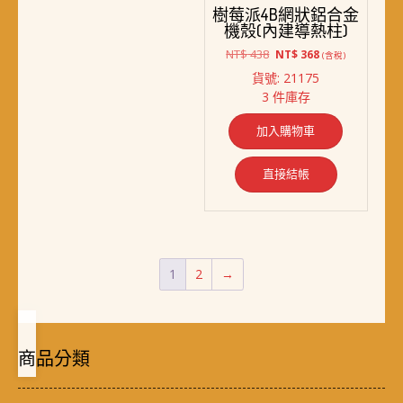
樹莓派4B網狀鋁合金
機殼(內建導熱柱)
原
目
NT$
438
NT$
368
(含稅)
始
前
貨號: 21175
價
價
3 件庫存
格：
格：
NT$ 438。
NT$ 368。
加入購物車
直接結帳
1
2
→
商品分類