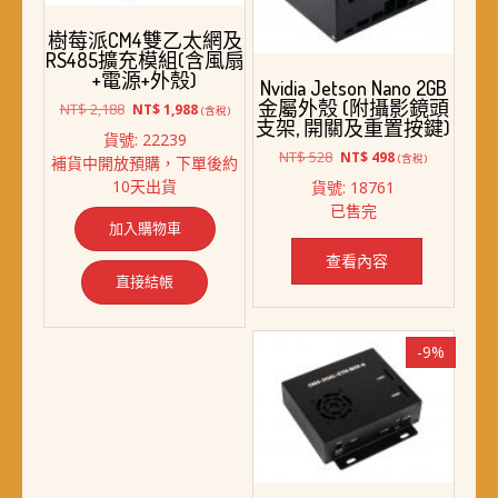
樹莓派CM4雙乙太網及
RS485擴充模組(含風扇
+電源+外殼)
Nvidia Jetson Nano 2GB
金屬外殼 (附攝影鏡頭
原
目
NT$
2,188
NT$
1,988
(含稅)
支架, 開關及重置按鍵)
始
前
貨號: 22239
價
價
原
目
NT$
528
NT$
498
(含稅)
補貨中開放預購，下單後約
格：
格：
始
前
10天出貨
貨號: 18761
NT$ 2,188。
NT$ 1,988。
價
價
已售完
格：
格：
加入購物車
NT$ 528。
NT$ 498。
查看內容
直接結帳
-9%