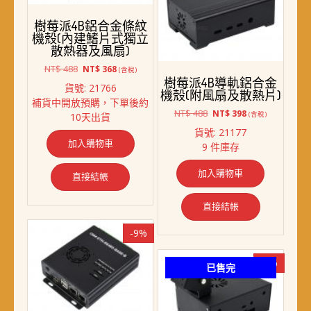
樹莓派4B鋁合金條紋
機殼(內建鰭片式獨立
散熱器及風扇)
原
目
NT$
488
NT$
368
(含稅)
始
前
樹莓派4B導軌鋁合金
貨號: 21766
價
價
機殼(附風扇及散熱片)
補貨中開放預購，下單後約
格：
格：
原
目
NT$
488
NT$
398
(含稅)
10天出貨
NT$ 488。
NT$ 368。
始
前
貨號: 21177
價
價
加入購物車
9 件庫存
格：
格：
NT$ 488。
NT$ 398。
加入購物車
直接結帳
直接結帳
-9%
-6%
已售完