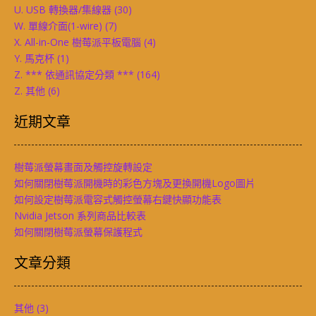
U. USB 轉換器/集線器
(30)
W. 單線介面(1-wire)
(7)
X. All-in-One 樹莓派平板電腦
(4)
Y. 馬克杯
(1)
Z. *** 依通訊協定分類 ***
(164)
Z. 其他
(6)
近期文章
樹莓派螢幕畫面及觸控旋轉設定
如何關閉樹莓派開機時的彩色方塊及更換開機Logo圖片
如何設定樹莓派電容式觸控螢幕右鍵快顯功能表
Nvidia Jetson 系列商品比較表
如何關閉樹莓派螢幕保護程式
文章分類
其他
(3)