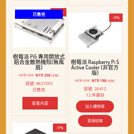
-24%
已售完
-9%
樹莓派 Pi5 專用開放式
鋁合金散熱機殼(無風
樹莓派 Raspberry Pi 5
扇)
Active Cooler (非官方
版)
原
目
NT$
338
NT$
258
(含稅)
始
前
原
目
NT$
218
NT$
198
(含稅)
貨號: 4627203
價
價
始
前
貨號: 26412
已售完
格：
格：
價
價
12 件庫存
NT$ 338。
NT$ 258。
格：
格：
NT$ 218。
NT$ 198。
查看內容
加入購物車
直接結帳
-5%