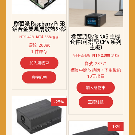
樹莓派 Raspberry Pi 5B
鋁合金雙風扇散熱外殼
樹莓派迷你 NAS 主機
原
目
NT$
428
NT$
368
(含稅)
套件(可搭配 CM4 系列
始
前
貨號: 26086
主板)
價
價
1 件庫存
格：
格：
原
目
NT$
2,438
NT$
2,388
(含稅)
NT$ 428。
NT$ 368。
始
前
加入購物車
貨號: 23771
價
價
補貨中開放預購，下單後約
格：
格：
10天出貨
NT$ 2,438。
NT$ 2,388。
直接結帳
加入購物車
-25%
直接結帳
-18%