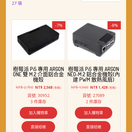
依
27 項
最
新
項
-7%
-8%
目
排
序
樹莓派 Pi5 專用 ARGON
樹莓派 Pi5 專用 ARGON
ONE 雙 M.2 介面鋁合金
NEO-M.2 鋁合金機殼(內
機殼
建 PWM 散熱風扇)
原
目
原
目
NT$
2,750
NT$
1,560
NT$
2,568
NT$
1,428
(含稅)
(含稅)
始
前
始
前
貨號: 30952
貨號: 27089
價
價
價
價
3 件庫存
2 件庫存
格：
格：
格：
格：
NT$ 2,750。
NT$ 2,568。
NT$ 1,560。
NT$ 1,428。
加入購物車
加入購物車
直接結帳
直接結帳