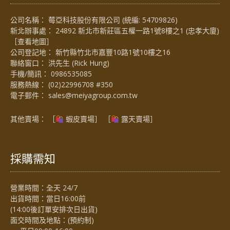
公司名稱： 莓亞科技股份有限公司 (統編: 54709826)
新北辦事處： 24892 新北市新莊區五權一路1號8樓之1 (忠孝大廈)
［
查看地圖
］
公司登記地： 新竹縣竹北市嘉豐10路1號10樓之16
聯絡窗口： 洪先生 (Rick Hung)
手機/簡訊：
0986535085
服務熱線：
(02)22996708 #350
電子郵件：
sales@meiyagroup.com.tw
其他賣場： ［
蝦皮賣場
］ ［
露天賣場］
採購需知
營業時間：全天 24/7
出貨時間：當日16:00前
(14:00後訂單安排次日出貨)
面交時間及地點：(預約制)