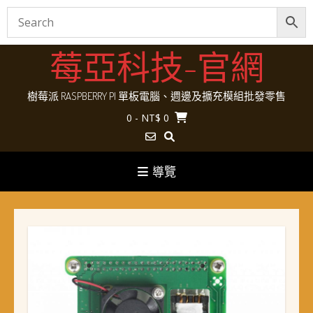
Skip
莓亞科技-官網
to
content
樹莓派 RASPBERRY PI 單板電腦、週邊及擴充模組批發零售
0
- NT$ 0
導覽