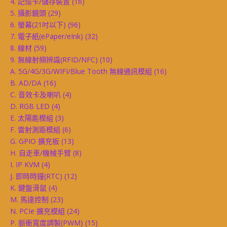
4. 記憶卡/儲存裝置
(16)
5. 攝影鏡頭
(29)
6. 螢幕(21吋以下)
(96)
7. 電子紙(ePaper/eInk)
(32)
8. 線材
(59)
9. 無線射頻辨識(RFID/NFC)
(10)
A. 5G/4G/3G/WIFI/Blue Tooth 無線通訊模組
(16)
B. AD/DA
(16)
C. 音效卡及喇叭
(4)
D. RGB LED
(4)
E. 太陽能模組
(3)
F. 雷射測距模組
(6)
G. GPIO 擴充板
(13)
H. 自走車/機械手臂
(8)
I. IP KVM
(4)
J. 即時時鐘(RTC)
(12)
K. 鍵盤滑鼠
(4)
M. 馬達控制
(23)
N. PCIe 擴充模組
(24)
P. 脈衝寬度調製(PWM)
(15)