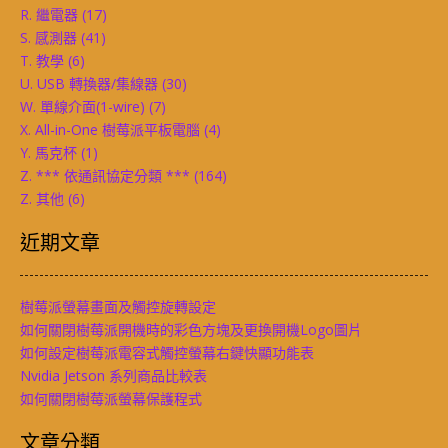
R. 繼電器
(17)
S. 感測器
(41)
T. 教學
(6)
U. USB 轉換器/集線器
(30)
W. 單線介面(1-wire)
(7)
X. All-in-One 樹莓派平板電腦
(4)
Y. 馬克杯
(1)
Z. *** 依通訊協定分類 ***
(164)
Z. 其他
(6)
近期文章
樹莓派螢幕畫面及觸控旋轉設定
如何關閉樹莓派開機時的彩色方塊及更換開機Logo圖片
如何設定樹莓派電容式觸控螢幕右鍵快顯功能表
Nvidia Jetson 系列商品比較表
如何關閉樹莓派螢幕保護程式
文章分類