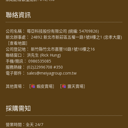
聯絡資訊
公司名稱： 莓亞科技股份有限公司 (統編: 54709826)
新北辦事處： 24892 新北市新莊區五權一路1號8樓之1 (忠孝大廈)
［
查看地圖
］
公司登記地： 新竹縣竹北市嘉豐10路1號10樓之16
聯絡窗口： 洪先生 (Rick Hung)
手機/簡訊：
0986535085
服務熱線：
(02)22996708 #350
電子郵件：
sales@meiyagroup.com.tw
其他賣場： ［
蝦皮賣場
］ ［
露天賣場］
採購需知
營業時間：全天 24/7