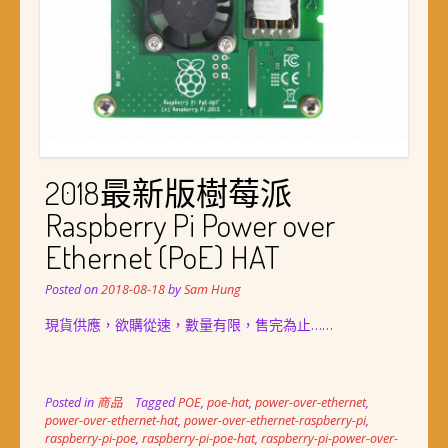
2018最新版樹莓派
Raspberry Pi Power over
Ethernet (PoE) HAT
Posted on
2018-08-18
by
Sam Hung
現貨供應，欲購從速，數量有限，售完為止……
Posted in
商品
Tagged
POE
,
poe-hat
,
power-over-ethernet
,
power-over-ethernet-hat
,
power-over-ethernet-raspberry-pi
,
raspberry-pi-poe
,
raspberry-pi-poe-hat
,
raspberry-pi-power-over-