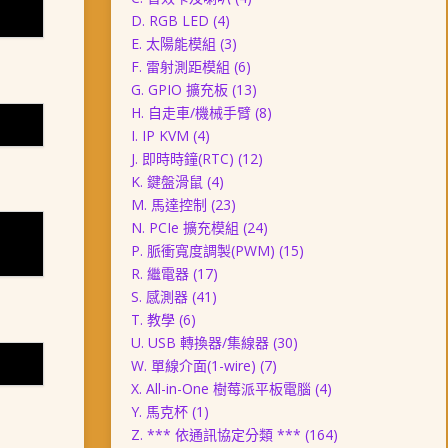
D. RGB LED
(4)
E. 太陽能模組
(3)
F. 雷射測距模組
(6)
G. GPIO 擴充板
(13)
H. 自走車/機械手臂
(8)
I. IP KVM
(4)
J. 即時時鐘(RTC)
(12)
K. 鍵盤滑鼠
(4)
M. 馬達控制
(23)
N. PCIe 擴充模組
(24)
P. 脈衝寬度調製(PWM)
(15)
R. 繼電器
(17)
S. 感測器
(41)
T. 教學
(6)
U. USB 轉換器/集線器
(30)
W. 單線介面(1-wire)
(7)
X. All-in-One 樹莓派平板電腦
(4)
Y. 馬克杯
(1)
Z. *** 依通訊協定分類 ***
(164)