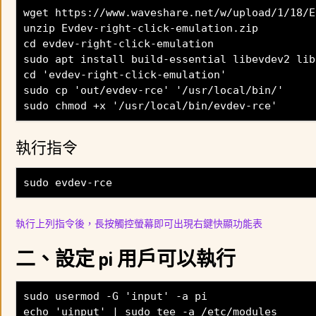
wget https://www.waveshare.net/w/upload/1/18/E
unzip Evdev-right-click-emulation.zip
cd evdev-right-click-emulation
sudo apt install build-essential libevdev2 lib
cd 'evdev-right-click-emulation'
sudo cp 'out/evdev-rce' '/usr/local/bin/'
sudo chmod +x '/usr/local/bin/evdev-rce'
執行指令
sudo evdev-rce
執行上列指令後，長按觸控螢幕即可出現右鍵快顯功能表
二、設定 pi 用戶可以執行
sudo usermod -G 'input' -a pi
echo 'uinput' | sudo tee -a /etc/modules