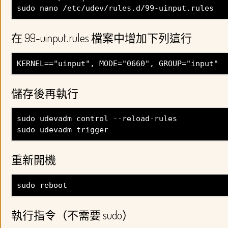
sudo nano /etc/udev/rules.d/99-uinput.rules
在 99-uinput.rules 檔案中增加下列這行
KERNEL=="uinput", MODE="0660", GROUP="input"
儲存後再執行
sudo udevadm control --reload-rules
sudo udevadm trigger
重新開機
sudo reboot
執行指令（不需要 sudo）