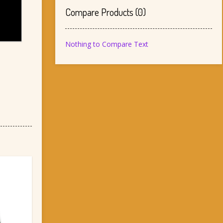
Compare Products
(
0
)
Nothing to Compare Text