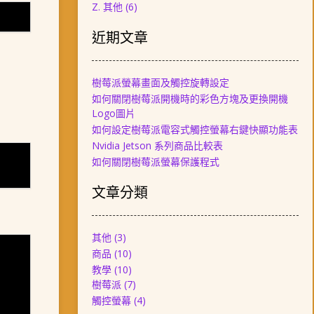
Z. 其他
(6)
近期文章
樹莓派螢幕畫面及觸控旋轉設定
如何關閉樹莓派開機時的彩色方塊及更換開機
Logo圖片
如何設定樹莓派電容式觸控螢幕右鍵快顯功能表
Nvidia Jetson 系列商品比較表
如何關閉樹莓派螢幕保護程式
文章分類
其他
(3)
商品
(10)
教學
(10)
樹莓派
(7)
觸控螢幕
(4)