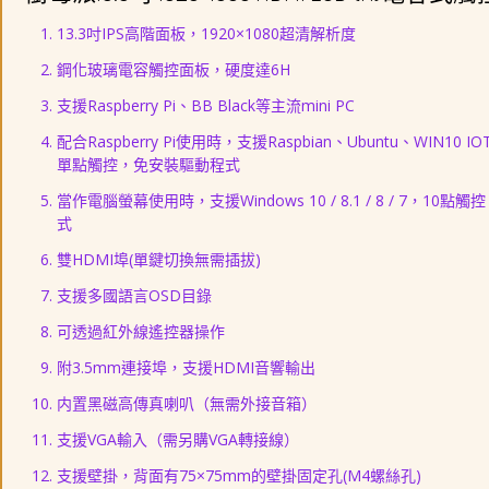
13.3吋IPS高階面板，1920×1080超清解析度
鋼化玻璃電容觸控面板，硬度達6H
支援Raspberry Pi、BB Black等主流mini PC
配合Raspberry Pi使用時，支援Raspbian、Ubuntu、WIN10 
單點
觸控
，免安裝驅動程式
當作電腦螢幕使用時，支援Windows 10 / 8.1 / 8 / 7，10
點
觸控
式
雙HDMI埠(單鍵切換無需插拔)
支援多國語言OSD目錄
可透過紅外線遙控器操作
附3.5mm連接埠，支援HDMI音響輸出
内置黑磁高傳真喇叭（無需外接音箱）
支援VGA輸入（需另購VGA轉接線）
支援壁掛，背面有75×75mm的壁掛固定孔(M4螺絲孔)