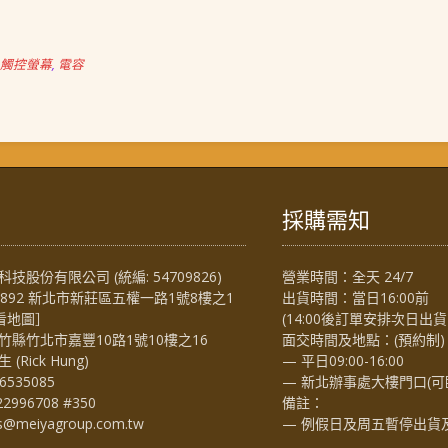
觸控螢幕
,
電容
採購需知
技股份有限公司 (統編: 54709826)
營業時間：全天 24/7
4892 新北市新莊區五權一路1號8樓之1
出貨時間：當日16:00前
看地圖
］
(14:00後訂單安排次日出貨
竹縣竹北市嘉豐10路1號10樓之16
面交時間及地點：(預約制)
Rick Hung)
— 平日09:00-16:00
6535085
— 新北辦事處大樓門口(可
22996708 #350
備註：
es@meiyagroup.com.tw
— 例假日及周五暫停出貨