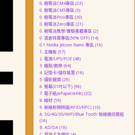
0. 樹莓派CM4專區
(23)
0. 樹莓派CM5專區
(3)
0. 樹莓派Pico專區
(30)
0. 樹莓派Zero專區
(21)
0. 樹莓派教學/實驗書籍專區
(2)
0. 清倉特賣專區(50% OFF)
(14)
0.1 Nvidia Jetson Nano 專區
(16)
1. 主機板
(57)
2. 電源/UPS/POE
(48)
3. 機殼/散熱
(64)
4. 記憶卡/儲存裝置
(16)
5. 攝影鏡頭
(29)
6. 螢幕(21吋以下)
(96)
7. 電子紙(ePaper/eInk)
(32)
8. 線材
(59)
9. 無線射頻辨識(RFID/NFC)
(10)
A. 5G/4G/3G/WIFI/Blue Tooth 無線通訊模組
(16)
B. AD/DA
(16)
C. 音效卡及喇叭
(4)