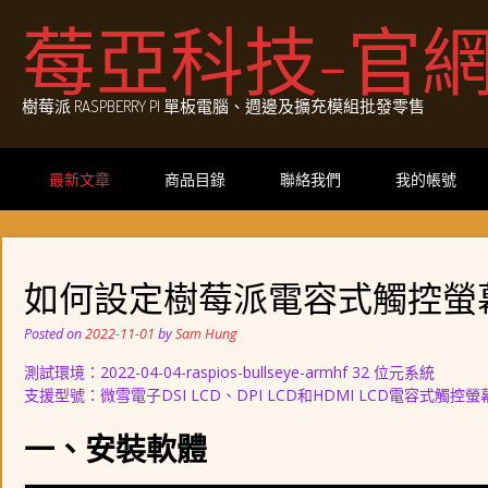
Skip
莓亞科技-官
to
content
樹莓派 RASPBERRY PI 單板電腦、週邊及擴充模組批發零售
最新文章
商品目錄
聯絡我們
我的帳號
如何設定樹莓派電容式觸控螢
Posted on
2022-11-01
by
Sam Hung
測試環境：2022-04-04-raspios-bullseye-armhf 32 位元系統
支援型號：微雪電子DSI LCD、DPI LCD和HDMI LCD電容式觸控
一、安裝軟體