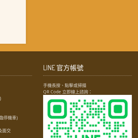
LINE 官方帳號
手機長按、點擊或掃描
QR Code 立即線上諮詢：
)
臨停機車)
及面交