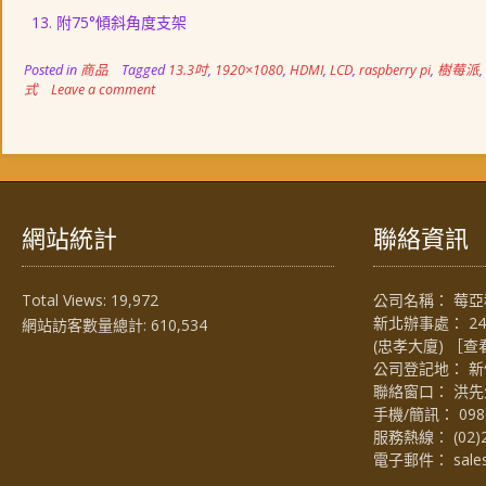
附75°傾斜角度支架
Posted in
商品
Tagged
13.3吋
,
1920×1080
,
HDMI
,
LCD
,
raspberry pi
,
樹莓派
,
式
Leave a comment
網站統計
聯絡資訊
Total Views:
19,972
公司名稱： 莓亞科
新北辦事處： 2
網站訪客數量總計:
610,534
(忠孝大廈) ［
查
公司登記地： 新
聯絡窗口： 洪先生 (
手機/簡訊：
098
服務熱線：
(02)
電子郵件：
sal