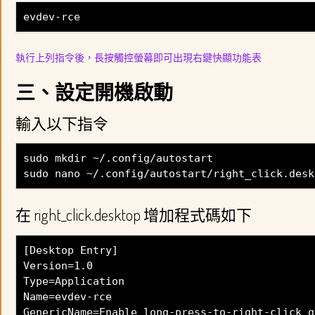
evdev-rce
執行上列指令後，長按觸控螢幕即可出現右鍵快顯功能表
三、設定開機啟動
輸入以下指令
sudo mkdir ~/.config/autostart
sudo nano ~/.config/autostart/right_click.desk
在 right_click.desktop 增加程式碼如下
[Desktop Entry]
Version=1.0
Type=Application
Name=evdev-rce
GenericName=Enable long-press-to-right-click g