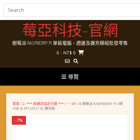
Skip
莓亞科技-官網
to
content
樹莓派 RASPBERRY PI 單板電腦、週邊及擴充模組批發零售
0
- NT$ 0
導覽
首頁
/
Z. *** 依通訊協定分類 ***
/
－ SPI
/ 8.樹莓派 RASPBERRY PI 4埠
USB & SPI 23S17 X2 擴充板
-7%