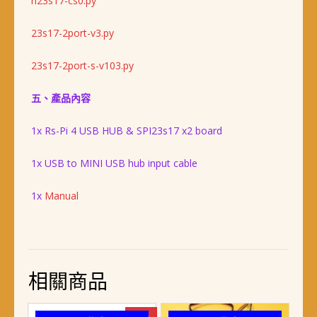
n23s17-cs0.py
23s17-2port-v3.py
23s17-2port-s-v103.py
五、產品內容
1x Rs-Pi 4 USB HUB & SPI23s17 x2 board
1x USB to MINI USB hub input cable
1x
Manual
相關商品
-8%