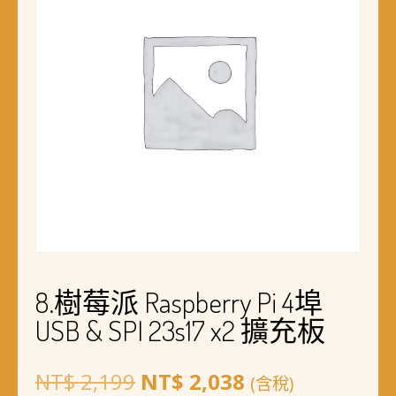
8.樹莓派 Raspberry Pi 4埠
USB & SPI 23s17 x2 擴充板
原
目
NT$
2,199
NT$
2,038
(含稅)