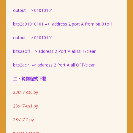
output –> 01010101
bits2a01010101 –> address 2 port A from bit 8 to 1
output –> 01010101
bits2aoff –> address 2 Port A all OFF/clear
bits2aclr –> address 2 Port A all OFF/clear
三
、範例程式下載
23s17-cs0.py
23s17-cs1.py
23s17-2.py