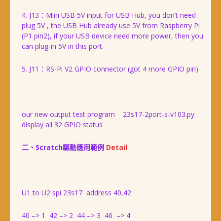
4. J13：Mini USB 5V input for USB Hub, you don’t need
plug 5V , the USB Hub already use 5V from Raspberry Pi
(P1 pin2), if your USB device need more power, then you
can plug-in 5V in this port.
5. J11：RS-Pi V2 GPIO connector (got 4 more GPIO pin)
our new output test program 23s17-2port-s-v103.py
display all 32 GPIO status
二、Scratch驅動應用範例
Detail
U1 to U2 spi 23s17 address 40,42
40 –> 1 42 –> 2 44 –> 3 46 –> 4