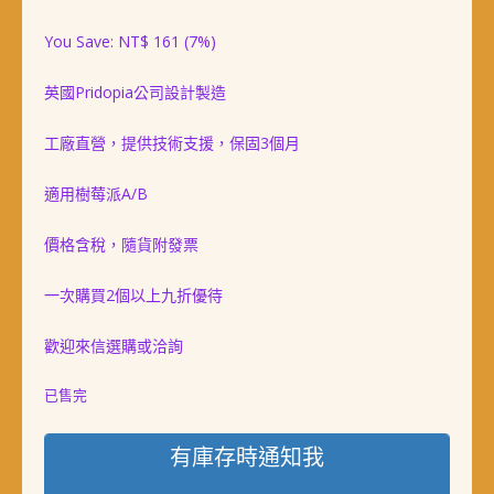
始
前
You Save:
NT$
161
(7%)
價
價
英國Pridopia公司設計製造
格：
格：
NT$ 2,199。
NT$ 2,038。
工廠直營，提供技術支援，保固3個月
適用樹莓派A/B
價格含稅，隨貨附發票
一次購買2個以上九折優待
歡迎來信選購或洽詢
已售完
有庫存時通知我