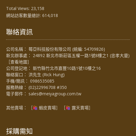
Total Views:
23,158
網站訪客數量總計:
614,018
聯絡資訊
公司名稱： 莓亞科技股份有限公司 (統編: 54709826)
新北辦事處： 24892 新北市新莊區五權一路1號8樓之1 (忠孝大廈)
［
查看地圖
］
公司登記地： 新竹縣竹北市嘉豐10路1號10樓之16
聯絡窗口： 洪先生 (Rick Hung)
手機/簡訊：
0986535085
服務熱線：
(02)22996708 #350
電子郵件：
sales@meiyagroup.com.tw
其他賣場： ［
蝦皮賣場
］ ［
露天賣場］
採購需知