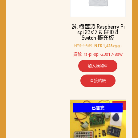
24. 樹莓派 Raspberry Pi
spi 23s17 & GPIO 8
Switch 擴充板
原
目
NT$
1,569
NT$
1,428
(含稅)
始
前
貨號: rs-pi-spi-23s17-8sw
價
價
格：
格：
加入購物車
NT$ 1,569。
NT$ 1,428。
直接結帳
-7%
已售完