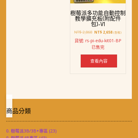
樹莓派多功能自動控制
教學擴充板(附配件
包)-V1
原
目
NT$
2,868
NT$
2,658
(含稅)
始
前
貨號: rs-pi-edu-kit01-BP
價
價
已售完
格：
格：
NT$ 2,868。
NT$ 2,658。
查看內容
商品分類
0. 樹莓派3B/3B+專區
(23)
0. 樹莓派4B專區
(43)