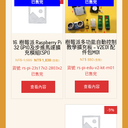
已售完
已售完
樹莓派多功能自動控制
16. 樹莓派 Raspberry Pi
教學擴充板 – V2E01 配
32 GPIO及步進馬達擴
件包M01
充模組(SPI)
原
目
NT$
880
NT$
1,989
NT$
1,838
(含稅)
(含稅)
始
前
貨號: rs-pi-edu-v2-kit-m01
貨號: rs-pi-23s17x2-2803x2
價
價
已售完
已售完
格：
格：
NT$ 1,989。
NT$ 1,838。
查看內容
查看內容
-9%