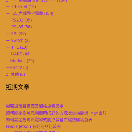
Z. *** 依通訊協定分類 ***
(164)
－ Ethernet
(12)
－ I2C(內部整合電路)
(54)
－ RS232
(35)
－ RS485
(56)
－ SPI
(37)
－ Switch
(2)
－ TTL
(23)
－ UART
(46)
－Modbus
(20)
－RS422
(5)
Z. 其他
(6)
近期文章
樹莓派螢幕畫面及觸控旋轉設定
如何關閉樹莓派開機時的彩色方塊及更換開機Logo圖片
如何設定樹莓派電容式觸控螢幕右鍵快顯功能表
Nvidia Jetson 系列商品比較表