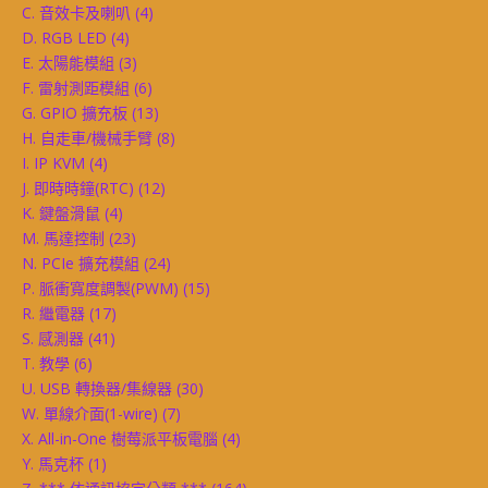
C. 音效卡及喇叭
(4)
D. RGB LED
(4)
E. 太陽能模組
(3)
F. 雷射測距模組
(6)
G. GPIO 擴充板
(13)
H. 自走車/機械手臂
(8)
I. IP KVM
(4)
J. 即時時鐘(RTC)
(12)
K. 鍵盤滑鼠
(4)
M. 馬達控制
(23)
N. PCIe 擴充模組
(24)
P. 脈衝寬度調製(PWM)
(15)
R. 繼電器
(17)
S. 感測器
(41)
T. 教學
(6)
U. USB 轉換器/集線器
(30)
W. 單線介面(1-wire)
(7)
X. All-in-One 樹莓派平板電腦
(4)
Y. 馬克杯
(1)