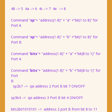
48 –> 5 4a –> 6 4c –> 7 4e –> 8
Command “
sp
“+ “address(1-8)” + “a” +”bit(1 to 8)” for
Port A
Command “
sp
“+ “address(1-8)” + “b” +”bit(1 to 8)” for
Port B
Command “
bits
“+ “address(1-8)” + “a” +”bit(8 to 1)” for
Port A
Command “
bits
“+ “address(1-8)” + “b” +”bit(8 to 1)” for
Port
sp2b7 –> spi address 2 Port B bit 7 ON/OFF
sp3b4 –> spi address 3 Port B bit 4 ON/OFF
bits2b01010101 –> address 2 port B from bit 8 to 11