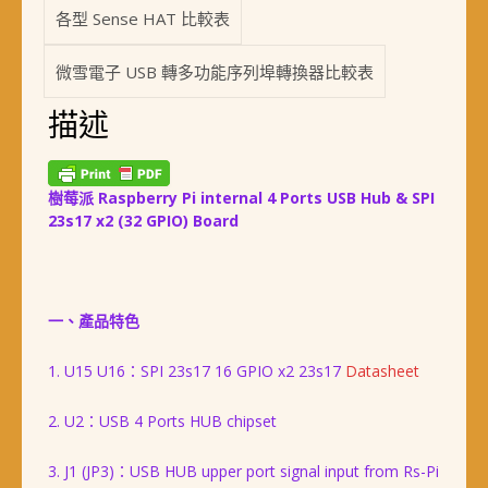
各型 Sense HAT 比較表
微雪電子 USB 轉多功能序列埠轉換器比較表
描述
樹莓派 Raspberry Pi internal 4 Ports USB Hub & SPI
23s17 x2 (32 GPIO) Board
一、產品特色
1. U15 U16：SPI 23s17 16 GPIO x2 23s17
Datasheet
2. U2：USB 4 Ports HUB chipset
3. J1 (JP3)：USB HUB upper port signal input from Rs-Pi