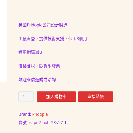
價
價
格：
格：
NT$ 2,299。
NT$ 2,138。
英國Pridopia公司設計製造
工廠直營，提供技術支援，保固3個月
適用樹莓派B
價格含稅，隨貨附發票
歡迎來信選購或洽詢
12.
加入購物車
直接結帳
樹
莓
派
Brand:
Pridopia
Raspberry
貨號:
rs-pi-7-hub-23s17-1
Pi
7