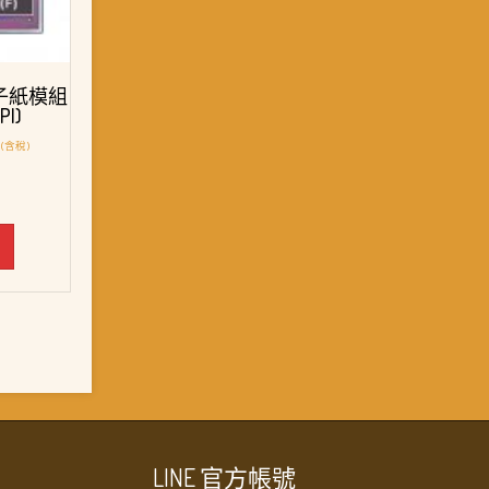
電子紙模組
PI)
目
(含稅)
前
價
格：
。
NT$ 1,680。
LINE 官方帳號