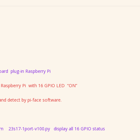
埠
USB
Hub-
SPI-
23s17-
1
擴
充
板
數
量
ard plug-in Raspberry Pi
 Raspberry Pi with 16 GPIO LED “ON”
d detect by pi-face software.
m 23s17-1port-v100.py display all 16 GPIO status