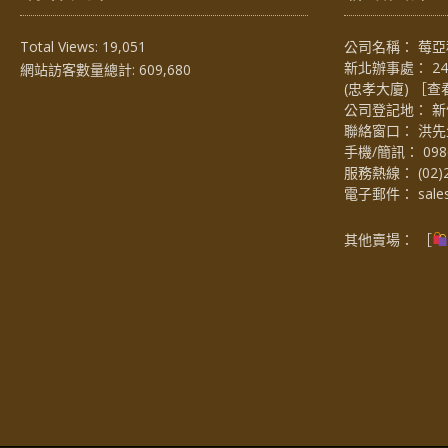
Total Views:
19,051
公司名稱： 莓亞科
新北辦事處： 2
網站訪客數量總計:
609,680
(忠孝大廈) ［
查
公司登記地： 新
聯絡窗口： 洪先生 (
手機/簡訊：
098
服務熱線：
(02)
電子郵件：
sal
其他賣場： ［