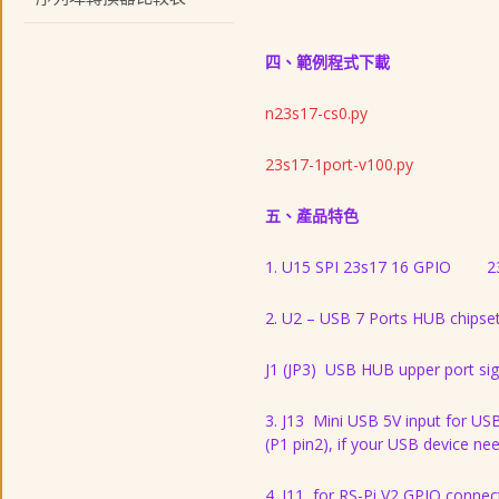
四、範例程式下載
n23s17-cs0.py
23s17-1port-v100.py
五、產品特色
1. U15 SPI 23s17 16 GPIO 23s
2. U2 – USB 7 Ports HUB chipse
J1 (JP3) USB HUB upper port sig
3. J13 Mini USB 5V input for US
(P1 pin2), if your USB device ne
4. J11 for RS-Pi V2 GPIO connec