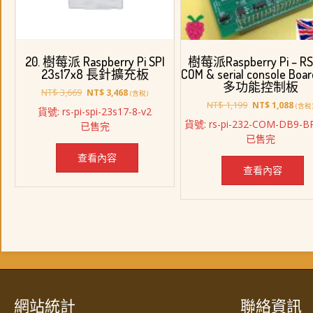
樹莓派Raspberry Pi – R
20. 樹莓派 Raspberry Pi SPI
COM & serial console Boa
23s17x8 長針擴充板
多功能控制板
原
目
NT$
3,669
NT$
3,468
(含稅)
原
目
始
前
NT$
1,199
NT$
1,088
(含稅
貨號: rs-pi-spi-23s17-8-v2
始
前
價
價
貨號: rs-pi-232-COM-DB9-B
已售完
價
價
格：
格：
已售完
格：
格：
NT$ 3,669。
NT$ 3,468。
NT$ 1,199。
NT$ 
查看內容
查看內容
網站統計
聯絡資訊