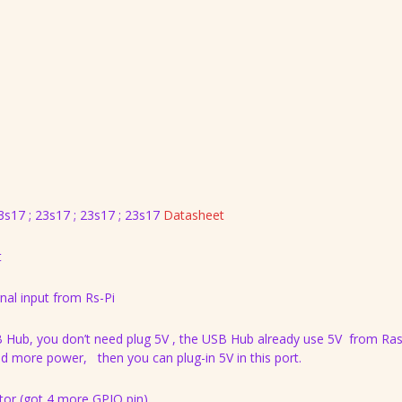
17 ; 23s17 ; 23s17 ; 23s17
Datasheet
t
nal input from Rs-Pi
B Hub, you don’t need plug 5V , the USB Hub already use 5V from Ras
ed more power, then you can plug-in 5V in this port.
tor (got 4 more GPIO pin)