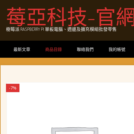
Skip
莓亞科技-官
to
content
樹莓派 RASPBERRY PI 單板電腦、週邊及擴充模組批發零售
最新文章
商品目錄
聯絡我們
我的帳號
-7%