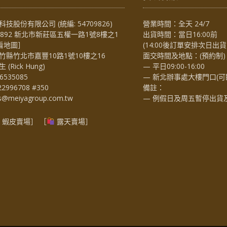
技股份有限公司 (統編: 54709826)
營業時間：全天 24/7
4892 新北市新莊區五權一路1號8樓之1
出貨時間：當日16:00前
看地圖
］
(14:00後訂單安排次日出貨
竹縣竹北市嘉豐10路1號10樓之16
面交時間及地點：(預約制)
Rick Hung)
— 平日09:00-16:00
6535085
— 新北辦事處大樓門口(可
22996708 #350
備註：
es@meiyagroup.com.tw
— 例假日及周五暫停出貨
蝦皮賣場
］ ［
露天賣場］