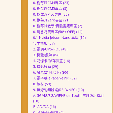
0. 樹莓派CM4專區
(23)
0. 樹莓派CM5專區
(3)
0. 樹莓派Pico專區
(30)
0. 樹莓派Zero專區
(21)
0. 樹莓派教學/實驗書籍專區
(2)
0. 清倉特賣專區(50% OFF)
(14)
0.1 Nvidia Jetson Nano 專區
(16)
1. 主機板
(57)
2. 電源/UPS/POE
(48)
3. 機殼/散熱
(64)
4. 記憶卡/儲存裝置
(16)
5. 攝影鏡頭
(29)
6. 螢幕(21吋以下)
(96)
7. 電子紙(ePaper/eInk)
(32)
8. 線材
(59)
9. 無線射頻辨識(RFID/NFC)
(10)
A. 5G/4G/3G/WIFI/Blue Tooth 無線通訊模組
(16)
B. AD/DA
(16)
C. 音效卡及喇叭
(4)