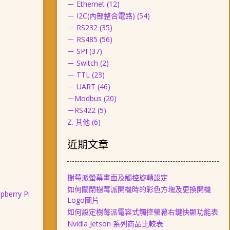
－ Ethernet
(12)
－ I2C(內部整合電路)
(54)
－ RS232
(35)
－ RS485
(56)
－ SPI
(37)
－ Switch
(2)
－ TTL
(23)
－ UART
(46)
－Modbus
(20)
－RS422
(5)
Z. 其他
(6)
近期文章
樹莓派螢幕畫面及觸控旋轉設定
如何關閉樹莓派開機時的彩色方塊及更換開機
pberry Pi
Logo圖片
如何設定樹莓派電容式觸控螢幕右鍵快顯功能表
Nvidia Jetson 系列商品比較表