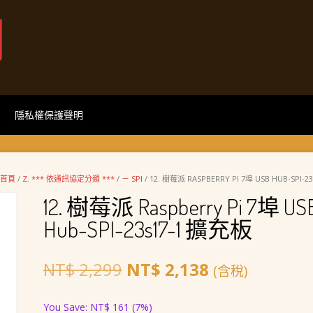
網
隱私權保護聲明
首頁
/
Z. *** 依通訊協定分類 ***
/
－ SPI
/ 12. 樹莓派 RASPBERRY PI 7埠 USB HUB-SPI-
12. 樹莓派 Raspberry Pi 7埠 US
Hub-SPI-23s17-1 擴充板
原
目
NT$
2,299
NT$
2,138
(含稅)
始
前
You Save:
NT$
161
(7%)