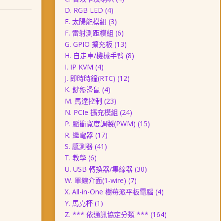
D. RGB LED
(4)
E. 太陽能模組
(3)
F. 雷射測距模組
(6)
G. GPIO 擴充板
(13)
H. 自走車/機械手臂
(8)
I. IP KVM
(4)
J. 即時時鐘(RTC)
(12)
K. 鍵盤滑鼠
(4)
M. 馬達控制
(23)
N. PCIe 擴充模組
(24)
P. 脈衝寬度調製(PWM)
(15)
R. 繼電器
(17)
S. 感測器
(41)
T. 教學
(6)
U. USB 轉換器/集線器
(30)
W. 單線介面(1-wire)
(7)
X. All-in-One 樹莓派平板電腦
(4)
Y. 馬克杯
(1)
Z. *** 依通訊協定分類 ***
(164)