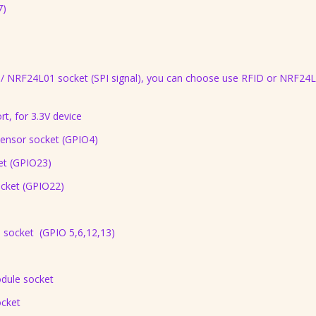
7)
l) / NRF24L01 socket (SPI signal), you can choose use RFID or NRF24
rt, for 3.3V device
ensor socket (GPIO4)
et (GPIO23)
ocket (GPIO22)
) socket (GPIO 5,6,12,13)
dule socket
ocket