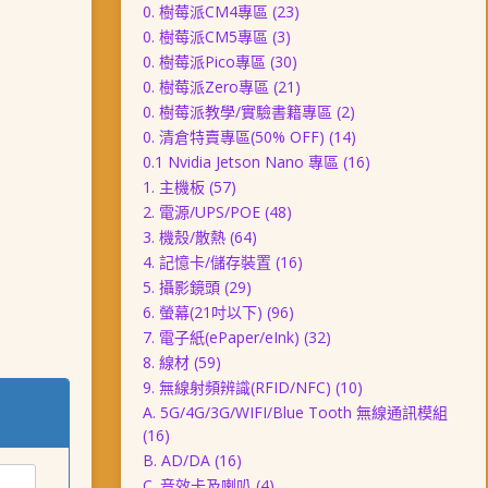
0. 樹莓派CM4專區
(23)
0. 樹莓派CM5專區
(3)
0. 樹莓派Pico專區
(30)
0. 樹莓派Zero專區
(21)
0. 樹莓派教學/實驗書籍專區
(2)
0. 清倉特賣專區(50% OFF)
(14)
0.1 Nvidia Jetson Nano 專區
(16)
1. 主機板
(57)
2. 電源/UPS/POE
(48)
3. 機殼/散熱
(64)
4. 記憶卡/儲存裝置
(16)
5. 攝影鏡頭
(29)
6. 螢幕(21吋以下)
(96)
7. 電子紙(ePaper/eInk)
(32)
8. 線材
(59)
9. 無線射頻辨識(RFID/NFC)
(10)
A. 5G/4G/3G/WIFI/Blue Tooth 無線通訊模組
(16)
B. AD/DA
(16)
C. 音效卡及喇叭
(4)