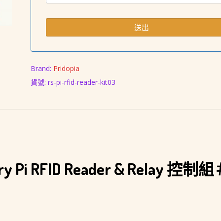
Brand:
Pridopia
貨號:
rs-pi-rfid-reader-kit03
 Pi RFID Reader & Relay 控制