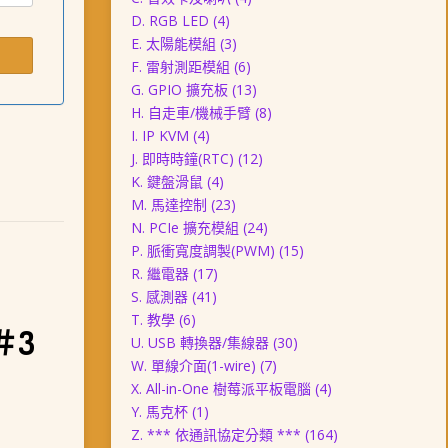
D. RGB LED
(4)
E. 太陽能模組
(3)
F. 雷射測距模組
(6)
G. GPIO 擴充板
(13)
H. 自走車/機械手臂
(8)
I. IP KVM
(4)
J. 即時時鐘(RTC)
(12)
K. 鍵盤滑鼠
(4)
M. 馬達控制
(23)
N. PCIe 擴充模組
(24)
P. 脈衝寬度調製(PWM)
(15)
R. 繼電器
(17)
S. 感測器
(41)
T. 教學
(6)
組＃3
U. USB 轉換器/集線器
(30)
W. 單線介面(1-wire)
(7)
X. All-in-One 樹莓派平板電腦
(4)
Y. 馬克杯
(1)
Z. *** 依通訊協定分類 ***
(164)