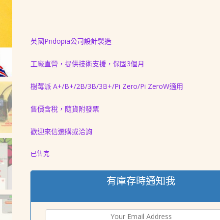
價
價
格：
格：
NT$ 1,500。
NT$ 1,268。
英國Pridopia公司設計製造
工廠直營，提供技術支援，保固3個月
樹莓派 A+/B+/2B/3B/3B+/Pi Zero/Pi ZeroW適用
售價含稅，隨貨附發票
歡迎來信選購或洽詢
已售完
有庫存時通知我