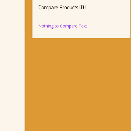
Compare Products
(
0
)
Nothing to Compare Text