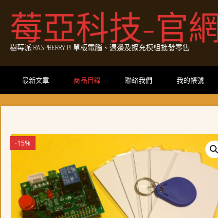
Skip
莓亞科技-官
to
content
樹莓派 RASPBERRY PI 單板電腦、週邊及擴充模組批發零售
最新文章
商品目錄
聯絡我們
我的帳號
-15%