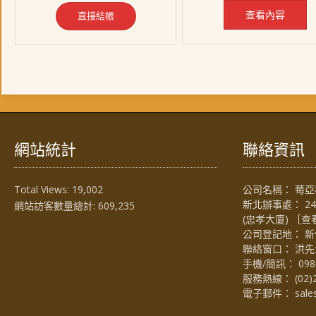
查看內容
直接結帳
網站統計
聯絡資訊
Total Views:
19,002
公司名稱： 莓亞科
新北辦事處： 2
網站訪客數量總計:
609,235
(忠孝大廈) ［
查
公司登記地： 新
聯絡窗口： 洪先生 (
手機/簡訊：
098
服務熱線：
(02)
電子郵件：
sal