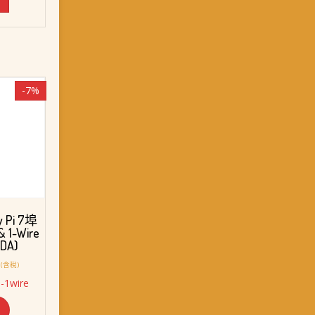
-7%
 Pi 7埠
 1-Wire
DA)
目
(含稅)
前
-1wire
價
格：
。
NT$ 3,008。