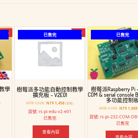
-8%
-5%
已售完
已售完
教學
樹莓派Raspberry Pi –
樹莓派多功能自動控制教學
COM & serial console 
擴充板 – V2E01
多功能控制
原
目
NT$
1,528
NT$
1,458
)
(含稅)
原
始
前
NT$
1,199
NT$
1,088
貨號: rs-pi-edu-v2-e01
始
價
價
貨號: rs-pi-232-COM-DB
已售完
價
格：
格：
已售完
1,228。
格：
NT$ 1,528。
NT$ 1,458。
NT$ 1,199
查看內容
查看內容