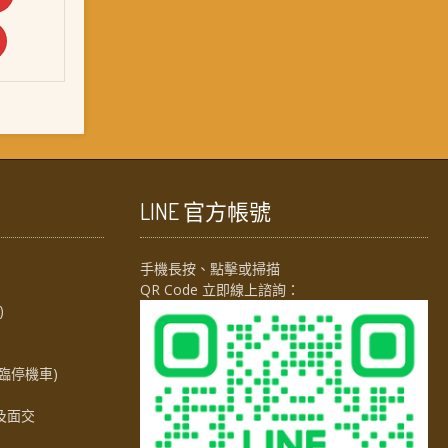
LINE 官方帳號
手機長按、點擊或掃描
QR Code 立即線上諮詢：
)
臨停機車)
及面交