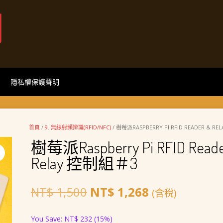
網
隱私權保護聲明
首頁
/
9. 無線射頻辨識(RFID/NFC)
/ 樹莓派RASPBERRY PI RFID READER & R
樹莓派Raspberry Pi RFID Reade
Relay 控制組＃3
原
目
NT$
1,500
NT$
1,268
(含稅)
始
前
You Save:
NT$
232
(15%)