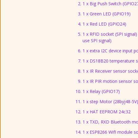
1 x Big Push Switch (GPIO2
1 x Green LED (GPIO19)
1 x Red LED (GPIO24)
1 x RFID socket (SPI signa
use SPI signal)
1 x extra I2C device input po
1 x DS18B20 temperature s
1 x IR Receiver sensor sock
1 x IR PIR motion sensor s
1 x Relay (GPIO17)
1 x step Motor (28byj48-5V
1 x HAT EEPROM 24c32
1 x TXD, RXD Bluetooth mo
1 x ESP8266 WifI module s