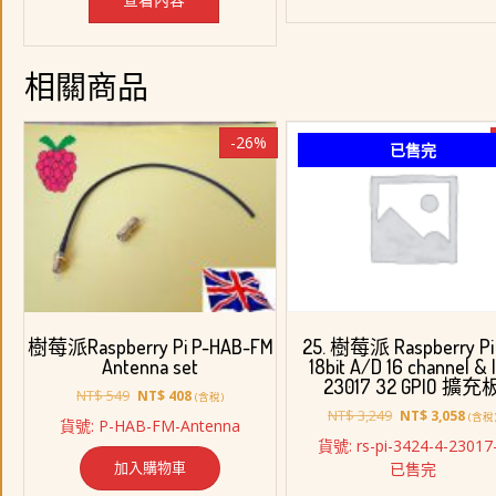
相關商品
-26%
已售完
樹莓派Raspberry Pi P-HAB-FM
25. 樹莓派 Raspberry Pi 
Antenna set
18bit A/D 16 channel & 
23017 32 GPIO 擴充
原
目
NT$
549
NT$
408
(含稅)
始
前
原
目
NT$
3,249
NT$
3,058
(含稅
貨號: P-HAB-FM-Antenna
價
價
始
前
貨號: rs-pi-3424-4-23017
格：
格：
價
價
加入購物車
已售完
NT$ 549。
NT$ 408。
格：
格：
NT$ 3,249。
NT$ 