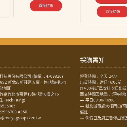
直接結帳
直接結帳
採購需知
技股份有限公司 (統編: 54709826)
營業時間：全天 24/7
4892 新北市新莊區五權一路1號8樓之1
出貨時間：當日16:00前
看地圖
］
(14:00後訂單安排次日出貨
竹縣竹北市嘉豐10路1號10樓之16
面交時間及地點：(預約制)
Rick Hung)
— 平日09:00-16:00
6535085
— 新北辦事處大樓門口(可
22996708 #350
備註：
es@meiyagroup.com.tw
— 例假日及周五暫停出貨