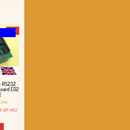
-9%
 RS232
Board E02
板
目
(含稅)
前
9-BP-e02
價
格：
。
NT$ 1,088。