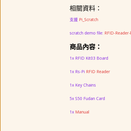
相關資料：
支援
Pi_Scratch
scratch demo file:
RFID-Reader-k
商品內容：
1x RFID Kit03 Board
1x Rs-Pi
RFID Reader
1x Key Chains
5x S50 Fudan Card
1x
Manual