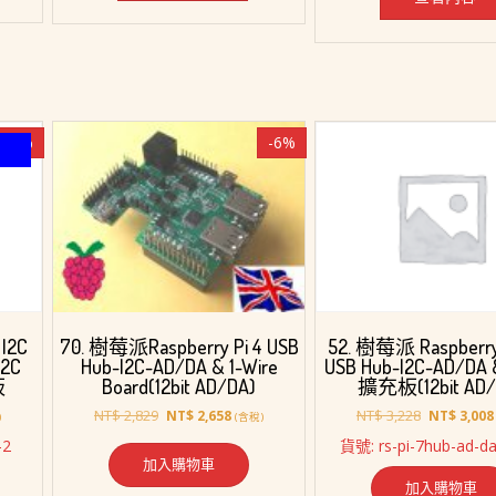
-6%
-6%
70. 樹莓派Raspberry Pi 4 USB
I2C
52. 樹莓派 Raspberry
Hub-I2C-AD/DA & 1-Wire
I2C
USB Hub-I2C-AD/DA &
Board(12bit AD/DA)
板
擴充板(12bit AD/
原
目
原
NT$
2,829
NT$
3,228
NT$
2,658
NT$
3,008
(含稅)
)
始
前
始
-2
貨號: rs-pi-7hub-ad-da
價
價
價
加入購物車
格：
格：
格：
加入購物車
NT$ 2,829。
NT$ 2,658。
3,058。
NT$ 3,228