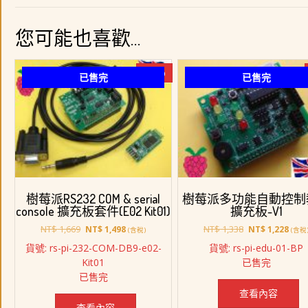
您可能也喜歡…
-10%
已售完
已售完
樹莓派RS232 COM & serial
樹莓派多功能自動控制
console 擴充板套件(E02 Kit01)
擴充板-V1
原
目
原
目
NT$
1,669
NT$
1,338
NT$
1,498
NT$
1,228
(含稅)
(含稅
始
前
始
前
貨號: rs-pi-232-COM-DB9-e02-
貨號: rs-pi-edu-01-BP
價
價
價
價
Kit01
已售完
格：
格：
格：
格：
已售完
NT$ 1,669。
NT$ 1,498。
NT$ 1,338。
NT$ 
查看內容
查看內容