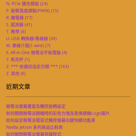
N. PCIe 擴充模組
(24)
P. 脈衝寬度調製(PWM)
(15)
R. 繼電器
(17)
S. 感測器
(41)
T. 教學
(6)
U. USB 轉換器/集線器
(30)
W. 單線介面(1-wire)
(7)
X. All-in-One 樹莓派平板電腦
(4)
Y. 馬克杯
(1)
Z. *** 依通訊協定分類 ***
(163)
Z. 其他
(6)
近期文章
樹莓派螢幕畫面及觸控旋轉設定
如何關閉樹莓派開機時的彩色方塊及更換開機Logo圖片
如何設定樹莓派電容式觸控螢幕右鍵快顯功能表
Nvidia Jetson 系列商品比較表
如何關閉樹莓派螢幕保護程式