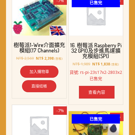
-7%
-8%
已售完
樹莓派1-Wire介面擴充
16. 樹莓派 Raspberry Pi
模組(17 Channels)
32 GPIO及步進馬達擴
充模組(SPI)
原
目
NT$
2,569
NT$
2,398
(含稅)
始
前
原
目
NT$
1,989
NT$
1,838
(含稅)
價
價
始
前
加入購物車
貨號: rs-pi-23s17x2-2803x2
格：
格：
價
價
已售完
NT$ 2,569。
NT$ 2,398。
格：
格：
NT$ 1,989。
NT$ 1,838。
直接結帳
查看內容
-7%
-7%
已售完