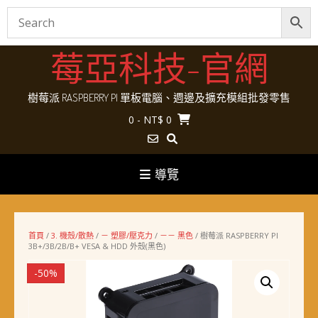
Skip
莓亞科技-官網
to
content
樹莓派 RASPBERRY PI 單板電腦、週邊及擴充模組批發零售
0
- NT$ 0
導覽
首頁
/
3. 機殼/散熱
/
－ 塑膠/壓克力
/
－－ 黑色
/ 樹莓派 RASPBERRY PI
3B+/3B/2B/B+ VESA & HDD 外殼(黑色)
-50%