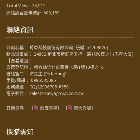
Total Views:
18,915
網站訪客數量總計:
609,159
聯絡資訊
公司名稱： 莓亞科技股份有限公司 (統編: 54709826)
新北辦事處： 24892 新北市新莊區五權一路1號8樓之1 (忠孝大廈)
［
查看地圖
］
公司登記地： 新竹縣竹北市嘉豐10路1號10樓之16
聯絡窗口： 洪先生 (Rick Hung)
手機/簡訊：
0986535085
服務熱線：
(02)22996708 #350
電子郵件：
sales@meiyagroup.com.tw
其他賣場： ［
蝦皮賣場
］ ［
露天賣場］
採購需知