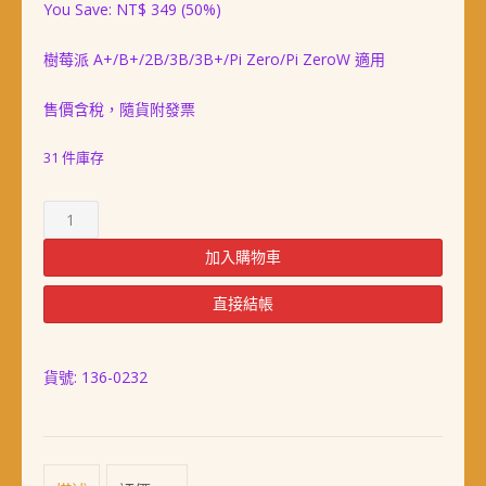
You Save:
NT$
349
(50%)
價
價
樹莓派 A+/B+/2B/3B/3B+/Pi Zero/Pi ZeroW 適用
格：
格：
NT$ 698。
NT$ 349。
售價含稅，隨貨附發票
31 件庫存
樹
莓
派
加入購物車
Raspberry
Pi
直接結帳
3B+/3B/2B/B+
VESA
&
貨號:
136-0232
HDD
外
殼
(黑
色)