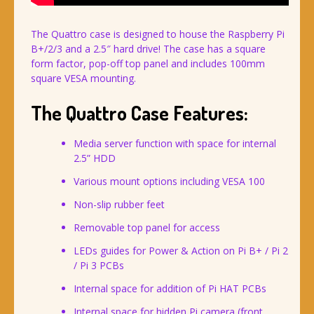
The Quattro case is designed to house the Raspberry Pi
B+/2/3 and a 2.5″ hard drive! The case has a square
form factor, pop-off top panel and includes 100mm
square VESA mounting.
The Quattro Case Features:
Media server function with space for internal
2.5” HDD
Various mount options including VESA 100
Non-slip rubber feet
Removable top panel for access
LEDs guides for Power & Action on Pi B+ / Pi 2
/ Pi 3 PCBs
Internal space for addition of Pi HAT PCBs
Internal space for hidden Pi camera (front