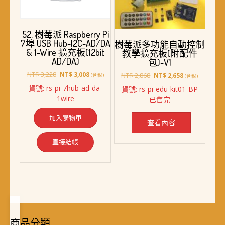
52. 樹莓派 Raspberry Pi
7埠 USB Hub-I2C-AD/DA
樹莓派多功能自動控制
& 1-Wire 擴充板(12bit
教學擴充板(附配件
AD/DA)
包)-V1
原
目
NT$
3,228
NT$
3,008
原
目
NT$
2,868
NT$
2,658
(含稅)
(含稅)
始
前
始
前
貨號: rs-pi-7hub-ad-da-
貨號: rs-pi-edu-kit01-BP
價
價
價
價
1wire
已售完
格：
格：
格：
格：
NT$ 3,228。
NT$ 3,008。
NT$ 2,868。
NT$ 2,658。
加入購物車
查看內容
直接結帳
商品分類