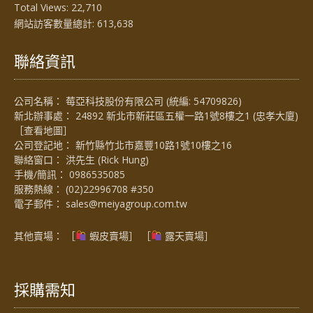
Total Views:
22,710
網站訪客數量總計:
613,638
聯絡資訊
公司名稱： 莓亞科技股份有限公司 (統編: 54709826)
新北辦事處： 24892 新北市新莊區五權一路1號8樓之1 (忠孝大廈)
［
查看地圖
］
公司登記地： 新竹縣竹北市嘉豐10路1號10樓之16
聯絡窗口： 洪先生 (Rick Hung)
手機/簡訊：
0986535085
服務熱線：
(02)22996708 #350
電子郵件：
sales@meiyagroup.com.tw
其他賣場： ［
蝦皮賣場
］ ［
露天賣場］
採購需知