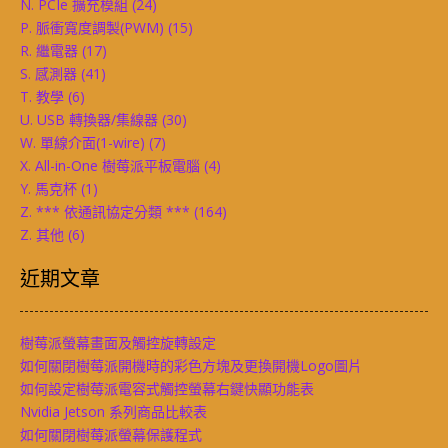
N. PCIe 擴充模組
(24)
P. 脈衝寬度調製(PWM)
(15)
R. 繼電器
(17)
S. 感測器
(41)
T. 教學
(6)
U. USB 轉換器/集線器
(30)
W. 單線介面(1-wire)
(7)
X. All-in-One 樹莓派平板電腦
(4)
Y. 馬克杯
(1)
Z. *** 依通訊協定分類 ***
(164)
Z. 其他
(6)
近期文章
樹莓派螢幕畫面及觸控旋轉設定
如何關閉樹莓派開機時的彩色方塊及更換開機Logo圖片
如何設定樹莓派電容式觸控螢幕右鍵快顯功能表
Nvidia Jetson 系列商品比較表
如何關閉樹莓派螢幕保護程式