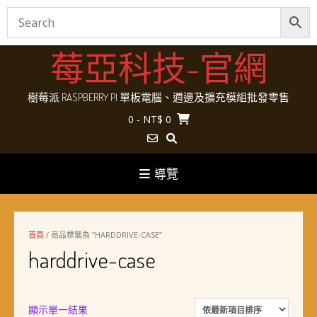
Skip
莓亞科技-官網
to
content
樹莓派 RASPBERRY PI 單板電腦、週邊及擴充模組批發零售
0
- NT$ 0
導覽
首頁
/ 商品標籤為 “HARDDRIVE-CASE”
harddrive-case
顯示單一結果