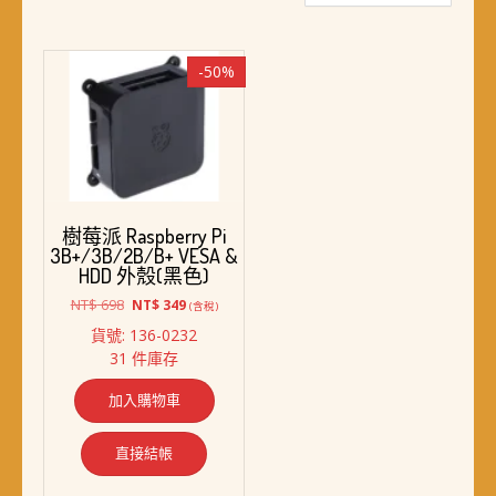
-50%
樹莓派 Raspberry Pi
3B+/3B/2B/B+ VESA &
HDD 外殼(黑色)
原
目
NT$
698
NT$
349
(含稅)
始
前
貨號: 136-0232
價
價
31 件庫存
格：
格：
NT$ 698。
NT$ 349。
加入購物車
直接結帳