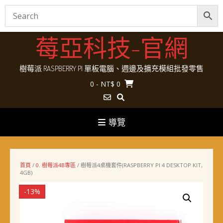
Skip
莓亞科技-官網
to
content
樹莓派 RASPBERRY PI 單板電腦、週邊及擴充模組批發零售
0
- NT$ 0
導覽
首頁
/
0. 樹莓派4B專區
/ 樹莓派4桌機套件(RASPBERRY PI 4 DESKTOP KIT,
4GB)
-13%