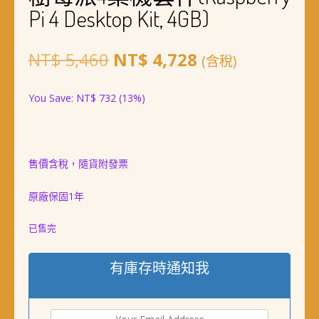
Pi 4 Desktop Kit, 4GB)
原
目
NT$
5,460
NT$
4,728
(含稅)
始
前
You Save:
NT$
732
(13%)
價
價
格：
格：
NT$ 5,460。
NT$ 4,728。
售價含稅，隨貨附發票
原廠保固1年
已售完
有庫存時通知我