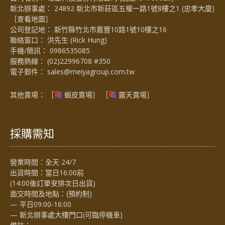
新北辦事處： 24892 新北市新莊區五權一路1號8樓之1 (忠孝大廈)
［
查看地圖
］
公司登記地： 新竹縣竹北市嘉豐10路1號10樓之16
聯絡窗口： 洪先生 (Rick Hung)
手機/簡訊：
0986535085
服務熱線：
(02)22996708 #350
電子郵件：
sales@meiyagroup.com.tw
其他賣場： ［
蝦皮賣場
］ ［
露天賣場］
採購需知
營業時間：全天 24/7
出貨時間：當日16:00前
(14:00後訂單安排次日出貨)
面交時間及地點：(預約制)
— 平日09:00-16:00
— 新北辦事處大樓門口(可臨停機車)