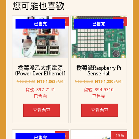
您可能也喜歡…
-15%
-5%
已售完
已售完
樹莓派乙太網電源
樹莓派Raspberry Pi
(Power Over Ethernet)
Sense Hat
原
目
原
目
NT$
2,188
NT$
1,350
NT$
1,868
NT$
1,280
(含稅)
(含稅)
始
前
始
前
貨號: 897-7141
貨號: 894-9310
價
價
價
價
已售完
已售完
格：
格：
格：
格：
NT$ 2,188。
NT$ 1,868。
NT$ 1,350。
NT$ 1,280。
查看內容
查看內容
-8%
-13%
已售完