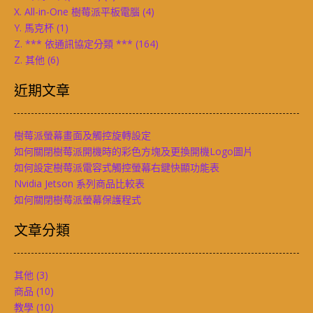
X. All-in-One 樹莓派平板電腦
(4)
Y. 馬克杯
(1)
Z. *** 依通訊協定分類 ***
(164)
Z. 其他
(6)
近期文章
樹莓派螢幕畫面及觸控旋轉設定
如何關閉樹莓派開機時的彩色方塊及更換開機Logo圖片
如何設定樹莓派電容式觸控螢幕右鍵快顯功能表
Nvidia Jetson 系列商品比較表
如何關閉樹莓派螢幕保護程式
文章分類
其他
(3)
商品
(10)
教學
(10)