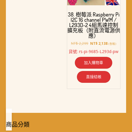
38. 樹莓派 Raspberry Pi
I2C 16 channel PWM /
L293D-2 4組馬達控制
擴充板（附直流電源供
應）
原
目
NT$
2,299
NT$
2,138
(含稅)
始
前
貨號: rs-pi-9685-L293d-pw
價
價
格：
格：
加入購物車
NT$ 2,299。
NT$ 2,138。
直接結帳
商品分類