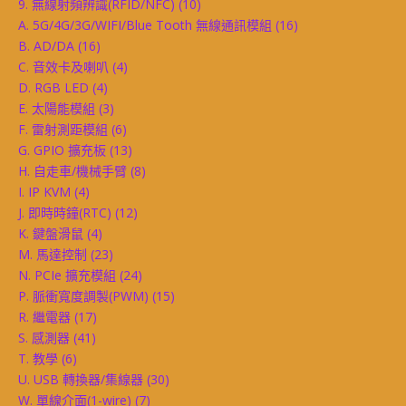
9. 無線射頻辨識(RFID/NFC)
(10)
A. 5G/4G/3G/WIFI/Blue Tooth 無線通訊模組
(16)
B. AD/DA
(16)
C. 音效卡及喇叭
(4)
D. RGB LED
(4)
E. 太陽能模組
(3)
F. 雷射測距模組
(6)
G. GPIO 擴充板
(13)
H. 自走車/機械手臂
(8)
I. IP KVM
(4)
J. 即時時鐘(RTC)
(12)
K. 鍵盤滑鼠
(4)
M. 馬達控制
(23)
N. PCIe 擴充模組
(24)
P. 脈衝寬度調製(PWM)
(15)
R. 繼電器
(17)
S. 感測器
(41)
T. 教學
(6)
U. USB 轉換器/集線器
(30)
W. 單線介面(1-wire)
(7)