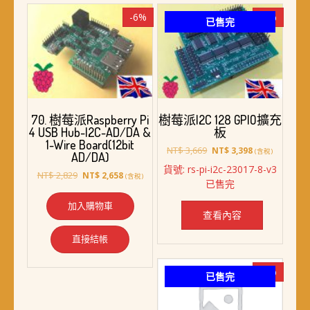
-6%
-7%
已售完
70. 樹莓派Raspberry Pi
樹莓派I2C 128 GPIO擴充
4 USB Hub-I2C-AD/DA &
板
1-Wire Board(12bit
原
目
NT$
3,669
NT$
3,398
(含稅)
AD/DA)
始
前
貨號: rs-pi-i2c-23017-8-v3
原
目
價
價
NT$
2,829
NT$
2,658
(含稅)
已售完
始
前
格：
格：
價
價
NT$ 3,669。
NT$ 3,398。
加入購物車
格：
格：
查看內容
NT$ 2,829。
NT$ 2,658。
直接結帳
-6%
已售完