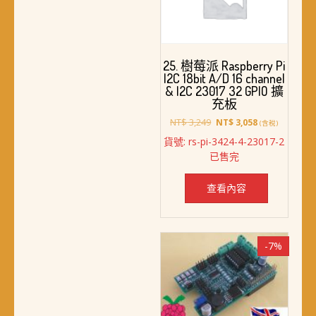
25. 樹莓派 Raspberry Pi
I2C 18bit A/D 16 channel
& I2C 23017 32 GPIO 擴
充板
原
目
NT$
3,249
NT$
3,058
(含稅)
始
前
貨號: rs-pi-3424-4-23017-2
價
價
已售完
格：
格：
NT$ 3,249。
NT$ 3,058。
查看內容
-7%