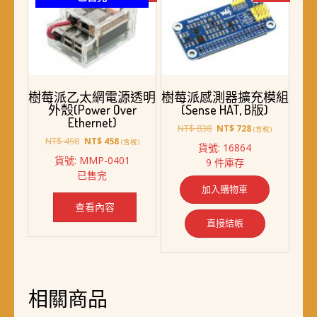
樹莓派乙太網電源透明
樹莓派感測器擴充模組
外殼(Power Over
(Sense HAT, B版)
Ethernet)
原
目
NT$
838
NT$
728
(含稅)
原
目
始
前
NT$
498
NT$
458
(含稅)
貨號: 16864
始
前
價
價
貨號: MMP-0401
9 件庫存
價
價
格：
格：
已售完
格：
格：
NT$ 838。
NT$ 728。
加入購物車
NT$ 498。
NT$ 458。
查看內容
直接結帳
相關商品