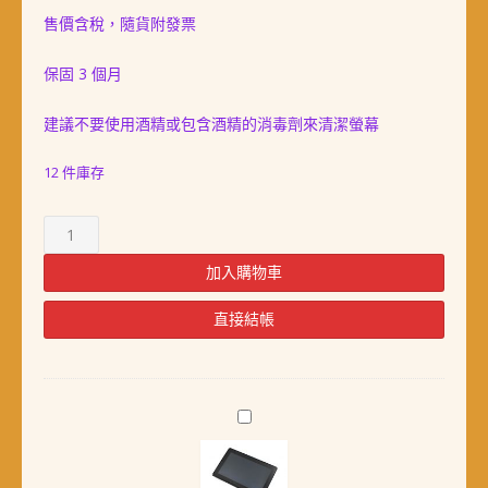
售價含稅，隨貨附發票
格：
格：
NT$ 1,980。
NT$ 1,680。
保固 3 個月
建議不要使用酒精或包含酒精的消毒劑來清潔螢幕
12 件庫存
樹
莓
派
加入購物車
4
吋
直接結帳
電
容
式
觸
樹
控
莓
螢
派
幕
10.1