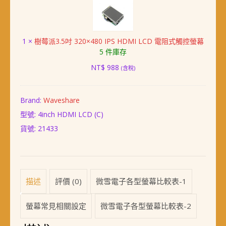
莓
控
派
螢
3.5
幕
吋
(含
1
×
樹莓派3.5吋 320×480 IPS HDMI LCD 電阻式觸控螢幕
320×480
外
5 件庫存
IPS
殼、
HDMI
支
NT$
988
(含稅)
LCD
架)
電
阻
Brand:
Waveshare
式
型號: 4inch HDMI LCD (C)
觸
控
貨號:
21433
螢
幕
描述
評價 (0)
微雪電子各型螢幕比較表-1
螢幕常見相關設定
微雪電子各型螢幕比較表-2