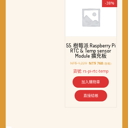
-38%
55. 樹莓派 Raspberry Pi
RTC & Temp sensor
Module 擴充板
原
目
NT$
1,229
NT$
768
(含稅)
始
前
貨號: rs-pi-rtc-temp
價
價
格：
格：
加入購物車
NT$ 1,229。
NT$ 768。
直接結帳