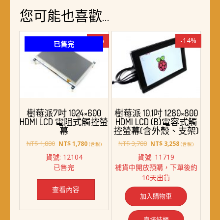
您可能也喜歡…
-5%
-14%
已售完
樹莓派7吋 1024×600
樹莓派 10.1吋 1280×800
HDMI LCD 電阻式觸控螢
HDMI LCD (B)電容式觸
幕
控螢幕(含外殼、支架)
原
目
原
目
NT$
1,880
NT$
3,788
NT$
1,780
NT$
3,258
(含稅)
(含稅)
始
前
始
前
貨號: 12104
貨號: 11719
價
價
價
價
已售完
補貨中開放預購，下單後約
格：
格：
格：
格：
10天出貨
NT$ 1,880。
NT$ 1,780。
NT$ 3,788。
NT$ 3,258。
查看內容
加入購物車
直接結帳