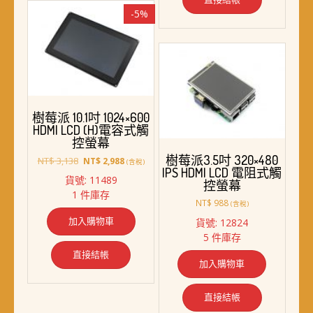
-5%
樹莓派 10.1吋 1024×600
HDMI LCD (H)電容式觸
控螢幕
樹莓派3.5吋 320×480
原
目
NT$
3,138
NT$
2,988
(含稅)
IPS HDMI LCD 電阻式觸
始
前
貨號: 11489
控螢幕
價
價
1 件庫存
格：
格：
NT$
988
(含稅)
NT$ 3,138。
NT$ 2,988。
加入購物車
貨號: 12824
5 件庫存
直接結帳
加入購物車
直接結帳