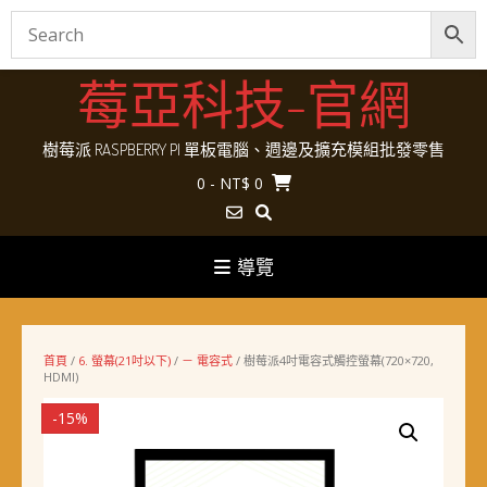
Skip
莓亞科技-官網
to
content
樹莓派 RASPBERRY PI 單板電腦、週邊及擴充模組批發零售
0
- NT$ 0
導覽
首頁
/
6. 螢幕(21吋以下)
/
－ 電容式
/ 樹莓派4吋電容式觸控螢幕(720×720,
HDMI)
-15%