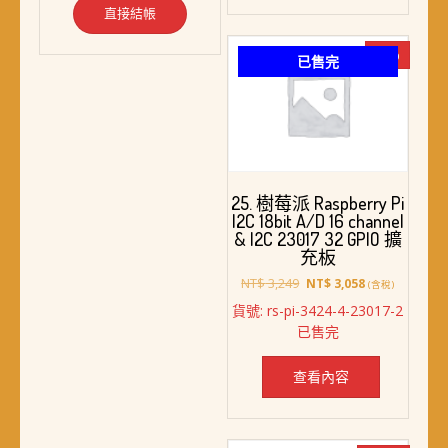
直接結帳
-6%
已售完
25. 樹莓派 Raspberry Pi
I2C 18bit A/D 16 channel
& I2C 23017 32 GPIO 擴
充板
原
目
NT$
3,249
NT$
3,058
(含稅)
始
前
貨號: rs-pi-3424-4-23017-2
價
價
已售完
格：
格：
NT$ 3,249。
NT$ 3,058。
查看內容