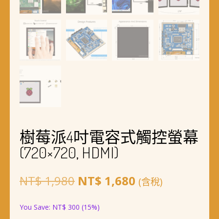
樹莓派4吋電容式觸控螢幕
(720×720, HDMI)
原
目
NT$
1,980
NT$
1,680
(含稅)
始
前
You Save:
NT$
300
(15%)
價
價