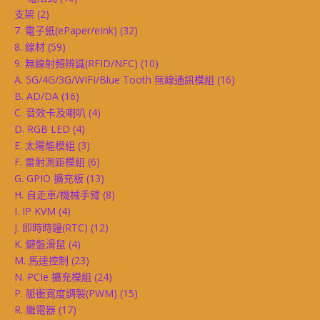
支架
(2)
7. 電子紙(ePaper/eInk)
(32)
8. 線材
(59)
9. 無線射頻辨識(RFID/NFC)
(10)
A. 5G/4G/3G/WIFI/Blue Tooth 無線通訊模組
(16)
B. AD/DA
(16)
C. 音效卡及喇叭
(4)
D. RGB LED
(4)
E. 太陽能模組
(3)
F. 雷射測距模組
(6)
G. GPIO 擴充板
(13)
H. 自走車/機械手臂
(8)
I. IP KVM
(4)
J. 即時時鐘(RTC)
(12)
K. 鍵盤滑鼠
(4)
M. 馬達控制
(23)
N. PCIe 擴充模組
(24)
P. 脈衝寬度調製(PWM)
(15)
R. 繼電器
(17)