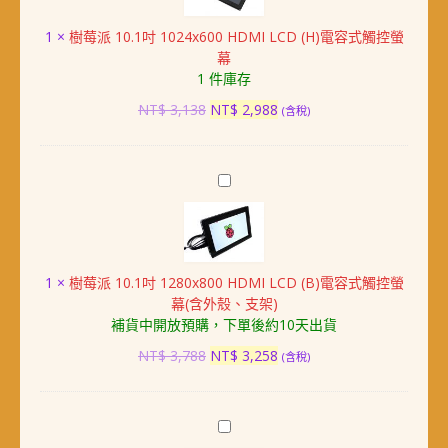
(720×720,
吋
HDMI)
1
×
樹莓派 10.1吋 1024x600 HDMI LCD (H)電容式觸控螢
1024x600
數
幕
HDMI
量
1 件庫存
LCD
(H)
原
目
NT$
3,138
NT$
2,988
(含稅)
電
始
前
容
價
價
式
格：
格：
樹
觸
NT$ 3,138。
NT$ 2,988。
莓
控
派
螢
10.1
幕
吋
1
×
樹莓派 10.1吋 1280x800 HDMI LCD (B)電容式觸控螢
1280x800
幕(含外殼、支架)
HDMI
補貨中開放預購，下單後約10天出貨
LCD
(B)
原
目
NT$
3,788
NT$
3,258
(含稅)
電
始
前
容
價
價
式
格：
格：
樹
觸
NT$ 3,788。
NT$ 3,258。