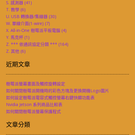
S. 感測器
(41)
T. 教學
(6)
U. USB 轉換器/集線器
(30)
W. 單線介面(1-wire)
(7)
X. All-in-One 樹莓派平板電腦
(4)
Y. 馬克杯
(1)
Z. *** 依通訊協定分類 ***
(164)
Z. 其他
(6)
近期文章
樹莓派螢幕畫面及觸控旋轉設定
如何關閉樹莓派開機時的彩色方塊及更換開機Logo圖片
如何設定樹莓派電容式觸控螢幕右鍵快顯功能表
Nvidia Jetson 系列商品比較表
如何關閉樹莓派螢幕保護程式
文章分類