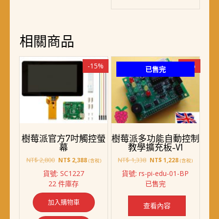
相關商品
-15%
-8%
已售完
樹莓派官方7吋觸控螢
樹莓派多功能自動控制
幕
教學擴充板-V1
原
目
原
目
NT$
2,800
NT$
1,338
NT$
2,388
NT$
1,228
(含稅)
(含稅)
始
前
始
前
貨號: SC1227
貨號: rs-pi-edu-01-BP
價
價
價
價
22 件庫存
已售完
格：
格：
格：
格：
NT$ 2,800。
NT$ 2,388。
NT$ 1,338。
NT$ 1,228。
加入購物車
查看內容