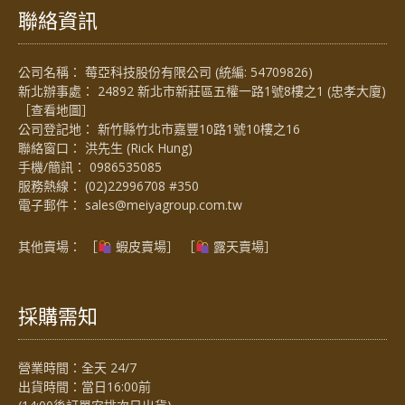
聯絡資訊
公司名稱： 莓亞科技股份有限公司 (統編: 54709826)
新北辦事處： 24892 新北市新莊區五權一路1號8樓之1 (忠孝大廈)
［
查看地圖
］
公司登記地： 新竹縣竹北市嘉豐10路1號10樓之16
聯絡窗口： 洪先生 (Rick Hung)
手機/簡訊：
0986535085
服務熱線：
(02)22996708 #350
電子郵件：
sales@meiyagroup.com.tw
其他賣場： ［
蝦皮賣場
］ ［
露天賣場］
採購需知
營業時間：全天 24/7
出貨時間：當日16:00前