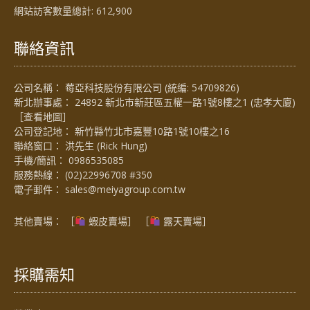
網站訪客數量總計:
612,900
聯絡資訊
公司名稱： 莓亞科技股份有限公司 (統編: 54709826)
新北辦事處： 24892 新北市新莊區五權一路1號8樓之1 (忠孝大廈)
［
查看地圖
］
公司登記地： 新竹縣竹北市嘉豐10路1號10樓之16
聯絡窗口： 洪先生 (Rick Hung)
手機/簡訊：
0986535085
服務熱線：
(02)22996708 #350
電子郵件：
sales@meiyagroup.com.tw
其他賣場： ［
蝦皮賣場
］ ［
露天賣場］
採購需知