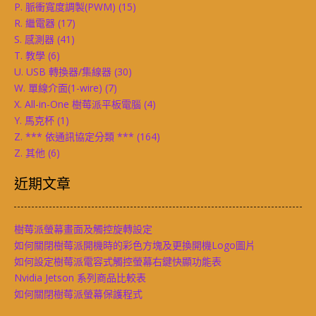
P. 脈衝寬度調製(PWM)
(15)
R. 繼電器
(17)
S. 感測器
(41)
T. 教學
(6)
U. USB 轉換器/集線器
(30)
W. 單線介面(1-wire)
(7)
X. All-in-One 樹莓派平板電腦
(4)
Y. 馬克杯
(1)
Z. *** 依通訊協定分類 ***
(164)
Z. 其他
(6)
近期文章
樹莓派螢幕畫面及觸控旋轉設定
如何關閉樹莓派開機時的彩色方塊及更換開機Logo圖片
如何設定樹莓派電容式觸控螢幕右鍵快顯功能表
Nvidia Jetson 系列商品比較表
如何關閉樹莓派螢幕保護程式