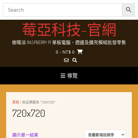
Skip
莓亞科技-官網
to
content
樹莓派 RASPBERRY PI 單板電腦、週邊及擴充模組批發零售
0
- NT$ 0
導覽
首頁
/ 商品標籤為 “720X720”
720x720
顯示單一結果