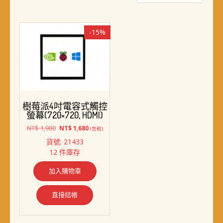
-15%
樹莓派4吋電容式觸控
螢幕(720×720, HDMI)
原
目
NT$
1,980
NT$
1,680
(含稅)
始
前
貨號: 21433
價
價
12 件庫存
格：
格：
NT$ 1,980。
NT$ 1,680。
加入購物車
直接結帳