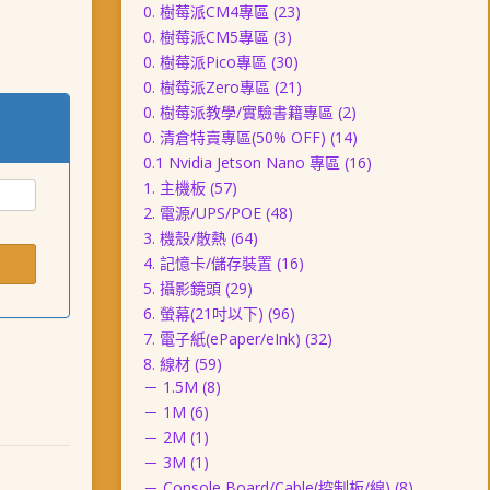
0. 樹莓派CM4專區
(23)
0. 樹莓派CM5專區
(3)
0. 樹莓派Pico專區
(30)
0. 樹莓派Zero專區
(21)
0. 樹莓派教學/實驗書籍專區
(2)
0. 清倉特賣專區(50% OFF)
(14)
0.1 Nvidia Jetson Nano 專區
(16)
1. 主機板
(57)
2. 電源/UPS/POE
(48)
3. 機殼/散熱
(64)
4. 記憶卡/儲存裝置
(16)
5. 攝影鏡頭
(29)
6. 螢幕(21吋以下)
(96)
7. 電子紙(ePaper/eInk)
(32)
8. 線材
(59)
－ 1.5M
(8)
－ 1M
(6)
－ 2M
(1)
－ 3M
(1)
－ Console Board/Cable(控制板/線)
(8)