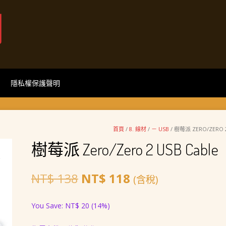
網
隱私權保護聲明
首頁
/
8. 線材
/
－ USB
/ 樹莓派 ZERO/ZERO 2
樹莓派 Zero/Zero 2 USB Cable
原
目
NT$
138
NT$
118
(含稅)
始
前
You Save:
NT$
20
(14%)
價
價