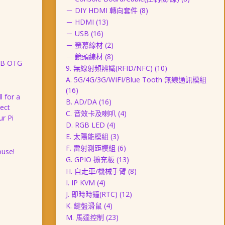
－ DIY HDMI 轉向套件
(8)
－ HDMI
(13)
－ USB
(16)
－ 螢幕線材
(2)
－ 鏡頭線材
(8)
USB OTG
9. 無線射頻辨識(RFID/NFC)
(10)
A. 5G/4G/3G/WIFI/Blue Tooth 無線通訊模組
(16)
 for a
B. AD/DA
(16)
nect
C. 音效卡及喇叭
(4)
ur Pi
D. RGB LED
(4)
E. 太陽能模組
(3)
F. 雷射測距模組
(6)
ouse!
G. GPIO 擴充板
(13)
H. 自走車/機械手臂
(8)
I. IP KVM
(4)
J. 即時時鐘(RTC)
(12)
K. 鍵盤滑鼠
(4)
M. 馬達控制
(23)