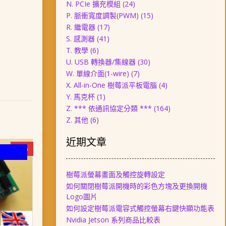
N. PCIe 擴充模組
(24)
P. 脈衝寬度調製(PWM)
(15)
R. 繼電器
(17)
S. 感測器
(41)
T. 教學
(6)
U. USB 轉換器/集線器
(30)
W. 單線介面(1-wire)
(7)
X. All-in-One 樹莓派平板電腦
(4)
Y. 馬克杯
(1)
Z. *** 依通訊協定分類 ***
(164)
Z. 其他
(6)
近期文章
-8%
樹莓派螢幕畫面及觸控旋轉設定
如何關閉樹莓派開機時的彩色方塊及更換開機
Logo圖片
如何設定樹莓派電容式觸控螢幕右鍵快顯功能表
Nvidia Jetson 系列商品比較表