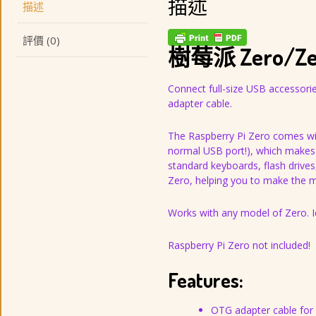
描述
描述
評價 (0)
樹莓派 Zero/Zero
Connect full-size USB accessori
adapter cable.
The Raspberry Pi Zero comes wit
normal USB port!), which makes it
standard keyboards, flash drive
Zero, helping you to make the mo
Works with any model of Zero. I
Raspberry Pi Zero not included!
Features:
OTG adapter cable for 