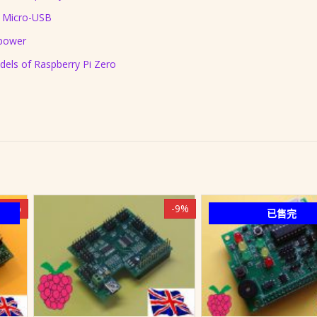
 Micro-USB
 power
dels of Raspberry Pi Zero
-7%
-9%
已售完