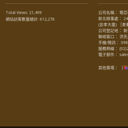
Total Views:
21,499
公司名稱： 莓亞科
新北辦事處： 2
網站訪客數量總計:
612,276
(忠孝大廈) ［
查
公司登記地： 新
聯絡窗口： 洪先生 (
手機/簡訊：
098
服務熱線：
(02)
電子郵件：
sal
其他賣場： ［