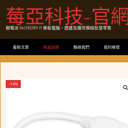
Skip
莓亞科技-官
to
content
樹莓派 RASPBERRY PI 單板電腦、週邊及擴充模組批發零售
最新文章
商品目錄
聯絡我們
我的帳號
-14%