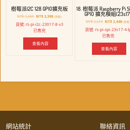
樹莓派I2C 128 GPIO擴充板
18. 樹莓派 Raspberry Pi S
GPIO 擴充模組(23s17
原
目
NT$
3,669
NT$
3,398
(含稅)
始
前
原
目
NT$
2,619
NT$
2,448
(含稅
貨號: rs-pi-i2c-23017-8-v3
價
價
始
前
貨號: rs-pi-spi-23s17-4-l
已售完
格：
格：
價
價
已售完
NT$ 3,669。
NT$ 3,398。
格：
格：
NT$ 2,619。
NT$ 
查看內容
查看內容
網站統計
聯絡資訊