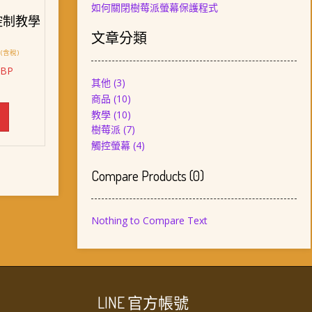
如何關閉樹莓派螢幕保護程式
控制教學
文章分類
目
(含稅)
前
-BP
價
其他
(3)
格：
商品
(10)
。
NT$ 1,228。
教學
(10)
樹莓派
(7)
觸控螢幕
(4)
Compare Products
(
0
)
Nothing to Compare Text
LINE 官方帳號