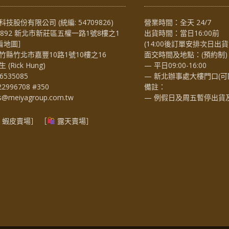
技股份有限公司 (統編: 54709826)
營業時間：全天 24/7
4892 新北市新莊區五權一路1號8樓之1
出貨時間：當日16:00前
看地圖
］
(14:00後訂單安排次日出貨
竹縣竹北市嘉豐10路1號10樓之16
面交時間及地點：(預約制)
Rick Hung)
— 平日09:00-16:00
6535085
— 新北辦事處大樓門口(可
22996708 #350
備註：
es@meiyagroup.com.tw
— 例假日及周五暫停出貨
蝦皮賣場
］ ［
露天賣場］