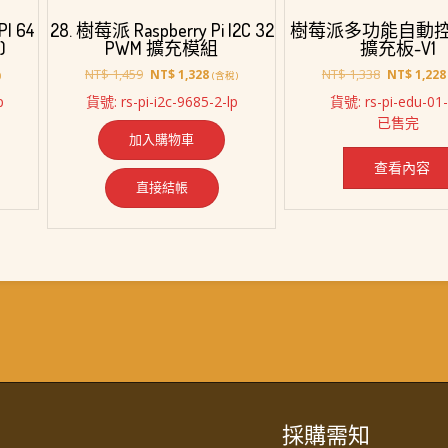
PI 64
28. 樹莓派 Raspberry Pi I2C 32
樹莓派多功能自動
)
PWM 擴充模組
擴充板-V1
原
目
原
NT$
1,459
NT$
1,338
NT$
1,328
NT$
1,228
)
(含稅)
始
前
始
p
貨號: rs-pi-i2c-9685-2-lp
貨號: rs-pi-edu-01
價
價
價
已售完
格：
格：
格：
加入購物車
2,448。
NT$ 1,459。
NT$ 1,328。
NT$ 1,338
查看內容
直接結帳
採購需知