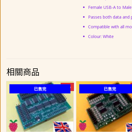
Female USB-A to Male
Passes both data and
Compatible with all mo
Colour: White
相關商品
-7%
已售完
已售完