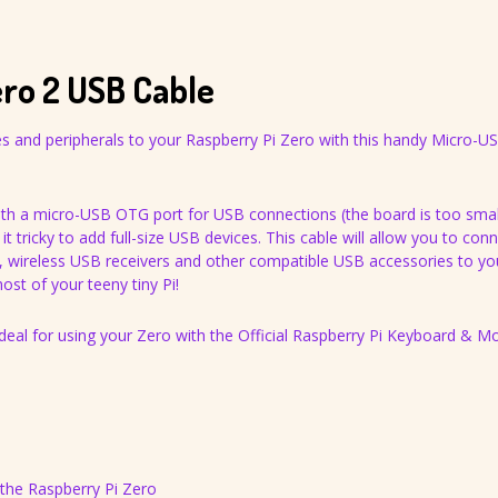
 2 USB Cable
es and peripherals to your Raspberry Pi Zero with this handy Micro-
h a micro-USB OTG port for USB connections (the board is too small
 tricky to add full-size USB devices. This cable will allow you to con
s, wireless USB receivers and other compatible USB accessories to yo
st of your teeny tiny Pi!
deal for using your Zero with the Official Raspberry Pi Keyboard & M
the Raspberry Pi Zero