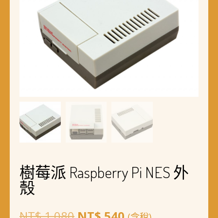
樹莓派 Raspberry Pi NES 外
殼
原
目
NT$
1,080
NT$
540
(含稅)