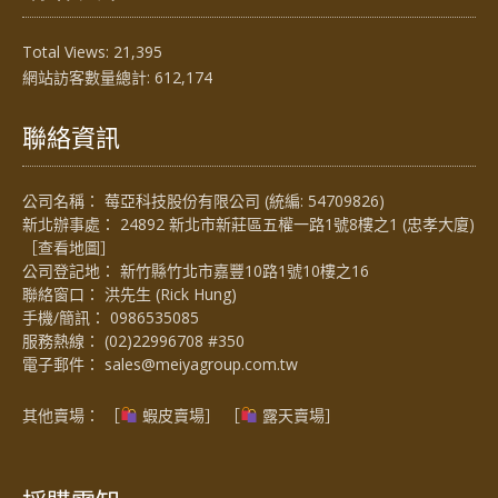
Total Views:
21,395
網站訪客數量總計:
612,174
聯絡資訊
公司名稱： 莓亞科技股份有限公司 (統編: 54709826)
新北辦事處： 24892 新北市新莊區五權一路1號8樓之1 (忠孝大廈)
［
查看地圖
］
公司登記地： 新竹縣竹北市嘉豐10路1號10樓之16
聯絡窗口： 洪先生 (Rick Hung)
手機/簡訊：
0986535085
服務熱線：
(02)22996708 #350
電子郵件：
sales@meiyagroup.com.tw
其他賣場： ［
蝦皮賣場
］ ［
露天賣場］