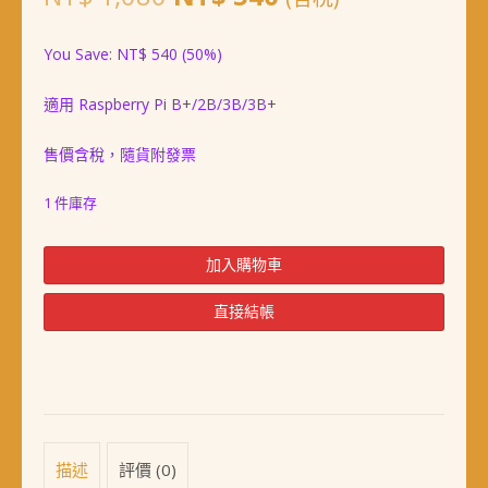
始
前
You Save:
NT$
540
(50%)
價
價
適用 Raspberry Pi B+/2B/3B/3B+
格：
格：
NT$ 1,080。
NT$ 540。
售價含稅，隨貨附發票
1 件庫存
樹
加入購物車
莓
派
直接結帳
Raspberry
Pi
NES
外
殼
數
量
描述
評價 (0)