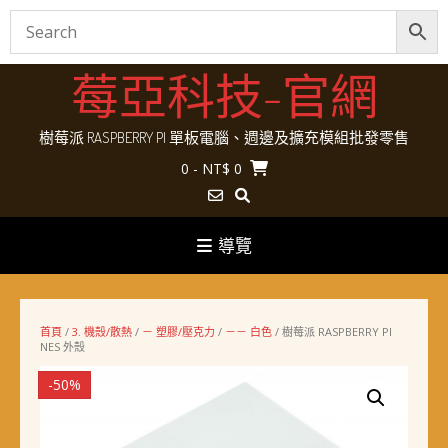
Skip
莓亞科技-官網
to
content
樹莓派 RASPBERRY PI 單板電腦、週邊及擴充模組批發零售
0
- NT$ 0
導覽
首頁
/
3. 機殼/散熱
/
－ 塑膠/壓克力
/
－－ 白色
/ 樹莓派 RASPBERRY PI
NES 外殼
-50%