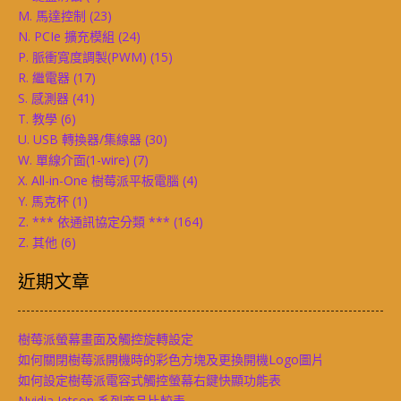
M. 馬達控制
(23)
N. PCIe 擴充模組
(24)
P. 脈衝寬度調製(PWM)
(15)
R. 繼電器
(17)
S. 感測器
(41)
T. 教學
(6)
U. USB 轉換器/集線器
(30)
W. 單線介面(1-wire)
(7)
X. All-in-One 樹莓派平板電腦
(4)
Y. 馬克杯
(1)
Z. *** 依通訊協定分類 ***
(164)
Z. 其他
(6)
近期文章
樹莓派螢幕畫面及觸控旋轉設定
如何關閉樹莓派開機時的彩色方塊及更換開機Logo圖片
如何設定樹莓派電容式觸控螢幕右鍵快顯功能表
Nvidia Jetson 系列商品比較表