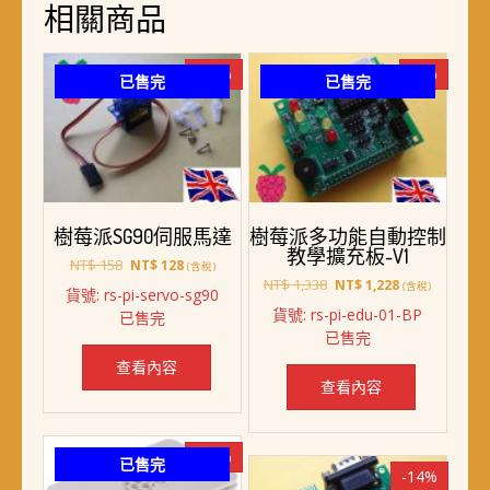
相關商品
-19%
-8%
已售完
已售完
樹莓派SG90伺服馬達
樹莓派多功能自動控制
教學擴充板-V1
原
目
NT$
158
NT$
128
(含稅)
始
前
原
目
NT$
1,338
NT$
1,228
(含稅)
貨號: rs-pi-servo-sg90
價
價
始
前
貨號: rs-pi-edu-01-BP
已售完
格：
格：
價
價
已售完
NT$ 158。
NT$ 128。
格：
格：
NT$ 1,338。
NT$ 1,228。
查看內容
查看內容
-19%
已售完
-14%