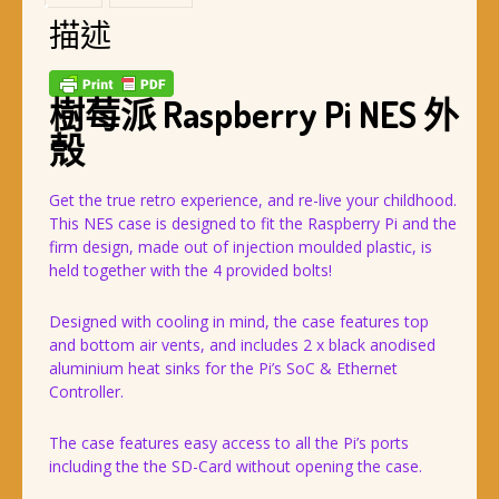
描述
樹莓派 Raspberry Pi NES 外
殼
Get the true retro experience, and re-live your childhood.
This NES case is designed to fit the Raspberry Pi and the
firm design, made out of injection moulded plastic, is
held together with the 4 provided bolts!
Designed with cooling in mind, the case features top
and bottom air vents, and includes 2 x black anodised
aluminium heat sinks for the Pi’s SoC & Ethernet
Controller.
The case features easy access to all the Pi’s ports
including the the SD-Card without opening the case.