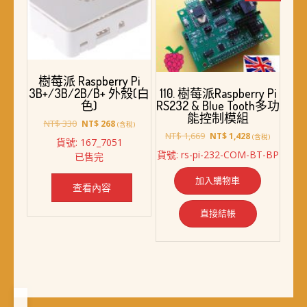
樹莓派 Raspberry Pi
3B+/3B/2B/B+ 外殼(白
110. 樹莓派Raspberry Pi
色)
RS232 & Blue Tooth多功
能控制模組
原
目
NT$
330
NT$
268
(含稅)
始
前
原
目
NT$
1,669
NT$
1,428
(含稅)
貨號: 167_7051
價
價
始
前
貨號: rs-pi-232-COM-BT-BP
已售完
格：
格：
價
價
NT$ 330。
NT$ 268。
格：
格：
加入購物車
NT$ 1,669。
NT$ 1,428。
查看內容
直接結帳