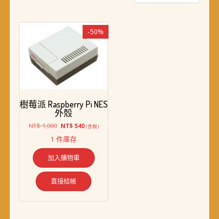
-50%
樹莓派 Raspberry Pi NES
外殼
原
目
NT$
1,080
NT$
540
(含稅)
始
前
1 件庫存
價
價
格：
格：
加入購物車
NT$ 1,080。
NT$ 540。
直接結帳