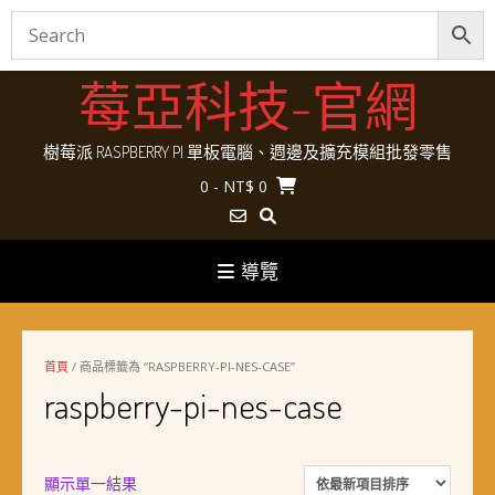
Skip
莓亞科技-官網
to
content
樹莓派 RASPBERRY PI 單板電腦、週邊及擴充模組批發零售
0
- NT$ 0
導覽
首頁
/ 商品標籤為 “RASPBERRY-PI-NES-CASE”
raspberry-pi-nes-case
顯示單一結果