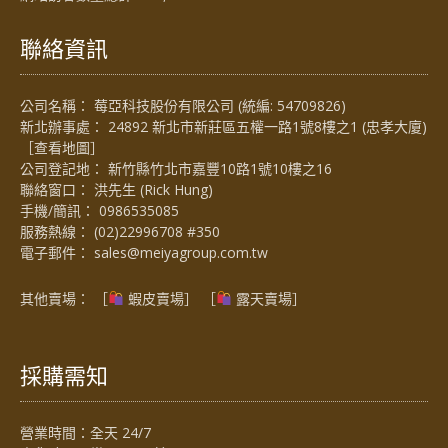
聯絡資訊
公司名稱： 莓亞科技股份有限公司 (統編: 54709826)
新北辦事處： 24892 新北市新莊區五權一路1號8樓之1 (忠孝大廈)
［
查看地圖
］
公司登記地： 新竹縣竹北市嘉豐10路1號10樓之16
聯絡窗口： 洪先生 (Rick Hung)
手機/簡訊：
0986535085
服務熱線：
(02)22996708 #350
電子郵件：
sales@meiyagroup.com.tw
其他賣場： ［
蝦皮賣場
］ ［
露天賣場］
採購需知
營業時間：全天 24/7