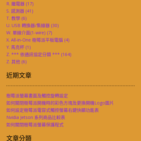
R. 繼電器
(17)
S. 感測器
(41)
T. 教學
(6)
U. USB 轉換器/集線器
(30)
W. 單線介面(1-wire)
(7)
X. All-in-One 樹莓派平板電腦
(4)
Y. 馬克杯
(1)
Z. *** 依通訊協定分類 ***
(164)
Z. 其他
(6)
近期文章
樹莓派螢幕畫面及觸控旋轉設定
如何關閉樹莓派開機時的彩色方塊及更換開機Logo圖片
如何設定樹莓派電容式觸控螢幕右鍵快顯功能表
Nvidia Jetson 系列商品比較表
如何關閉樹莓派螢幕保護程式
文章分類