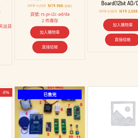
Board(12bit AD/
原
目
NT$
1,228
NT$
988
(含稅)
始
前
原
NT$
2,829
NT$
2,658
)
貨號: rs-pi-i2c-ad/da
價
價
始
2 件庫存
格：
格：
價
加入購物車
天出貨
NT$ 1,228。
NT$ 988。
格：
加入購物車
1,180。
NT$ 2,829
直接結帳
直接結帳
-8%
已售完