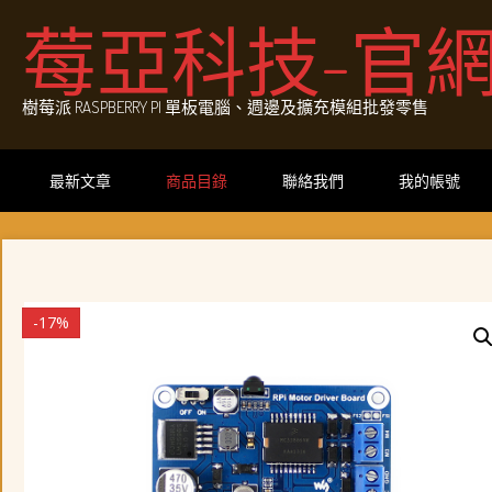
Skip
莓亞科技-官
to
content
樹莓派 RASPBERRY PI 單板電腦、週邊及擴充模組批發零售
最新文章
商品目錄
聯絡我們
我的帳號
-17%