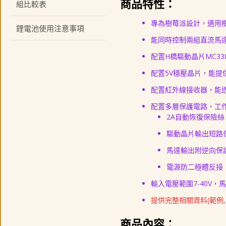
商品特性：
組比較表
專為樹莓派設計，適用樹莓派 Ze
鋰電池使用注意事項
能同時控制兩組直流馬
配置H橋驅動晶片MC3
配置5V穩壓晶片，能提
配置紅外線接收器，能
配置多層保護電路，工
2A自動恢復保險絲
驅動晶片輸出短路
馬達輸出附逆向保
電源防二極體反接
輸入電壓範圍7-40V
提供完整相關資料(範例,
商品內容：