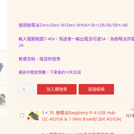
價
價
格：
格：
NT$ 1,188。
NT$ 988。
適用樹莓派Zero/Zero W/Zero WH/A+/B+/2B/3B/3B+/4B
輸入電壓範圍7-40V，馬達單一輸出電流可達5A，為樹莓派供
2A
售價含稅，隨貨附發票
補貨中開放預購，下單後約10天出貨
樹
加入購物車
直接結帳
莓
派
馬
達
1
×
70. 樹莓派Raspberry Pi 4 USB Hub-
70.
NT
控
I2C-AD/DA & 1-Wire Board(12bit AD/DA)
樹
制
莓
擴