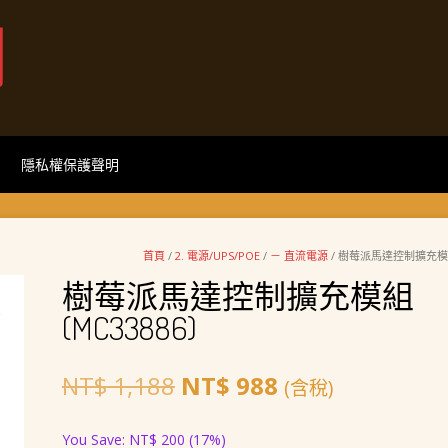
網
隱私權保護聲明
首頁
/
2. 電源/UPS/POE
/
－ 直流電源
/ 樹莓派馬達控制擴充模組(
樹莓派馬達控制擴充模組
(MC33886)
原
目
NT$
1,188
NT$
988
(含稅)
始
前
You Save:
NT$
200
(17%)