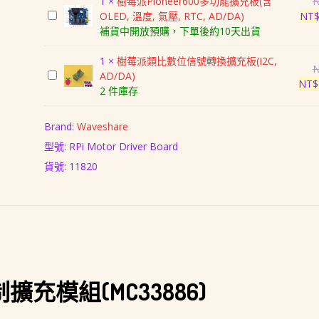
派
1
×
樹莓派Pioneer600多功能擴充板(含
充
Raspberry
樹
OLED, 溫度, 氣壓, RTC, AD/DA)
NT
模
Pi
莓
補貨中開放預購，下單後約10天出貨
組
4
派
(MC33886)
USB
Pioneer600
1
×
樹莓派類比數位信號轉換擴充板(I2C,
數
Hub-
多
樹
AD/DA)
量
NT$
I2C-
功
莓
2 件庫存
AD/DA
能
派
&
擴
類
Brand:
Waveshare
1-
充
比
型號: RPi Motor Driver Board
Wire
板
數
Board(12bit
(含
位
貨號:
11820
AD/DA)
OLED,
信
溫
號
度,
轉
氣
換
壓,
擴
RTC,
充
AD/DA)
板
充模組(MC33886)
(I2C,
AD/DA)