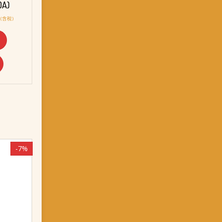
DA)
目
(含稅)
前
價
格：
。
NT$ 2,658。
-7%