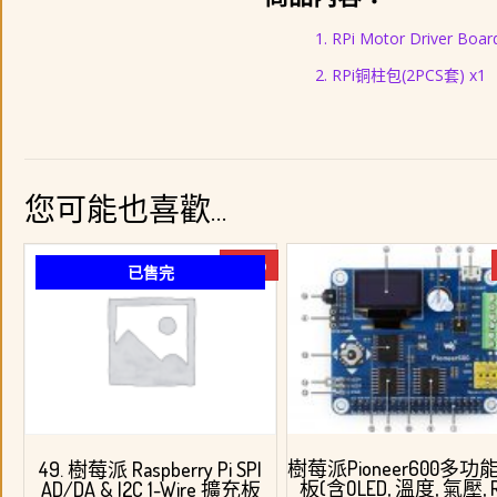
RPi Motor Driver Boar
RPi铜柱包(2PCS套) x1
您可能也喜歡…
-15%
已售完
樹莓派Pioneer600多
49. 樹莓派 Raspberry Pi SPI
板(含OLED, 溫度, 氣壓, R
AD/DA & I2C 1-Wire 擴充板