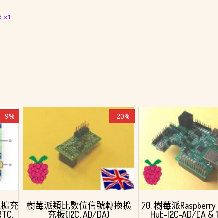
d x1
-9%
-20%
功能擴充
樹莓派類比數位信號轉換擴
70. 樹莓派Raspberry P
TC,
充板(I2C, AD/DA)
Hub-I2C-AD/DA & 1