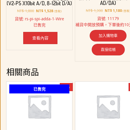
AD/DA)
(V2-P5 )(10bit A/D, 8-12bit D/A)
原
目
原
目
NT$
1,300
NT$
1,800
NT$
1,180
NT$
1,528
(含稅
(含稅)
始
前
始
前
貨號: 11179
貨號: rs-pi-spi-adda-1-Wire
價
價
價
價
補貨中開放預購，下單後約10
已售完
格：
格：
格：
格：
NT$ 1,300。
NT$ 
NT$ 1,800。
NT$ 1,528。
加入購物車
查看內容
直接結帳
相關商品
-8%
已售完