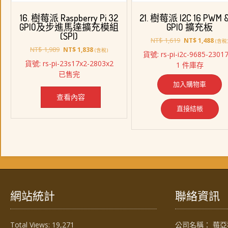
16. 樹莓派 Raspberry Pi 32
21. 樹莓派 I2C 16 PWM &
GPIO及步進馬達擴充模組
GPIO 擴充板
(SPI)
原
目
NT$
1,619
NT$
1,488
(含稅
原
目
始
前
NT$
1,989
NT$
1,838
(含稅)
貨號: rs-pi-i2c-9685-23017
始
前
價
價
貨號: rs-pi-23s17x2-2803x2
1 件庫存
價
價
格：
格：
已售完
格：
格：
NT$ 1,619。
NT$ 
加入購物車
NT$ 1,989。
NT$ 1,838。
查看內容
直接結帳
網站統計
聯絡資訊
Total Views:
19,271
公司名稱： 莓亞科