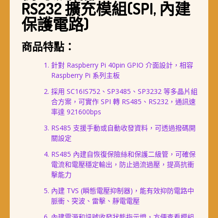
RS232 擴充模組(SPI, 內建
保護電路)
商品特點：
針對 Raspberry Pi 40pin GPIO 介面設計，相容
Raspberry Pi 系列主板
採用 SC16IS752、SP3485、SP3232 等多晶片組
合方案，可實作 SPI 轉 RS485、RS232，通訊速
率達 921600bps
RS485 支援手動或自動收發資料，可透過撥碼開
關設定
RS485 內建自恢復保險絲和保護二級管，可確保
電流和電壓穩定輸出，防止過流過壓，提高抗衝
擊能力
內建 TVS (瞬態電壓抑制器)，能有效抑防電路中
脈衝、突波、雷擊、靜電電壓
內建電源和訊號收發狀態指示燈，方便查看模組