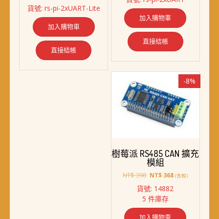
始
前
價
價
貨號: rs-pi-2xUART-Lite
價
價
格：
格：
加入購物車
格：
格：
NT$ 1,398。
NT$ 998。
加入購物車
NT$ 1,298。
NT$ 938。
直接結帳
直接結帳
-8%
樹莓派 RS485 CAN 擴充
模組
原
目
NT$
398
NT$
368
(含稅)
始
前
貨號: 14882
價
價
5 件庫存
格：
格：
NT$ 398。
NT$ 368。
加入購物車