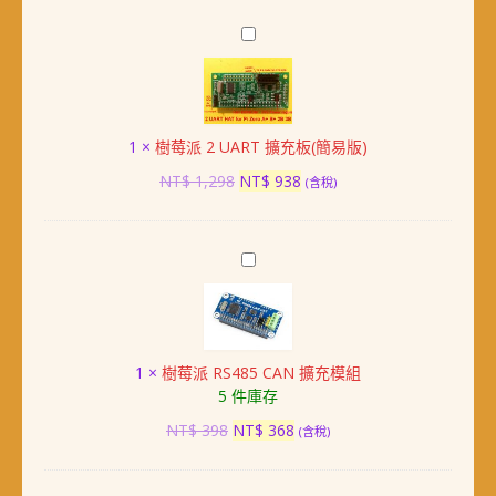
價
價
電
格：
格：
路)
樹
NT$ 1,398。
NT$ 998。
數
莓
量
派
2
UART
1
×
樹莓派 2 UART 擴充板(簡易版)
擴
充
原
目
NT$
1,298
NT$
938
(含稅)
板
始
前
(簡
價
價
易
格：
格：
樹
版)
NT$ 1,298。
NT$ 938。
莓
派
RS485
CAN
1
×
樹莓派 RS485 CAN 擴充模組
擴
5 件庫存
充
模
原
目
NT$
398
NT$
368
(含稅)
組
始
前
價
價