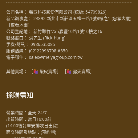
公司名稱： 莓亞科技股份有限公司 (統編: 54709826)
新北辦事處： 24892 新北市新莊區五權一路1號8樓之1 (忠孝大廈)
［
查看地圖
］
公司登記地： 新竹縣竹北市嘉豐10路1號10樓之16
聯絡窗口： 洪先生 (Rick Hung)
手機/簡訊：
0986535085
服務熱線：
(02)22996708 #350
電子郵件：
sales@meiyagroup.com.tw
其他賣場： ［
蝦皮賣場
］ ［
露天賣場］
採購需知
營業時間：全天 24/7
出貨時間：當日16:00前
(14:00後訂單安排次日出貨)
面交時間及地點：(預約制)