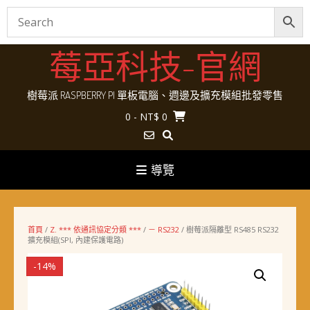
Skip
莓亞科技-官網
to
content
樹莓派 RASPBERRY PI 單板電腦、週邊及擴充模組批發零售
0
- NT$ 0
導覽
首頁
/
Z. *** 依通訊協定分類 ***
/
－ RS232
/ 樹莓派隔離型 RS485 RS232
擴充模組(SPI, 內建保護電路)
-14%