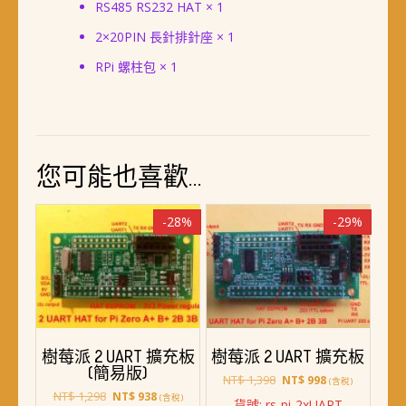
RS485 RS232 HAT × 1
2×20PIN 長針排針座 × 1
RPi 螺柱包 × 1
您可能也喜歡…
-28%
-29%
樹莓派 2 UART 擴充板
樹莓派 2 UART 擴充板
(簡易版)
原
目
NT$
1,398
NT$
998
(含稅)
原
目
始
前
NT$
1,298
NT$
938
(含稅)
貨號: rs-pi-2xUART