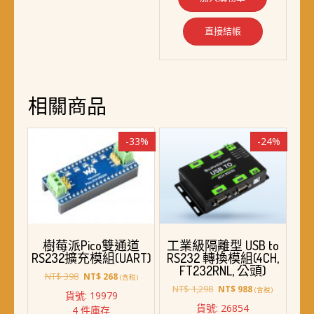
直接結帳
相關商品
-33%
-24%
樹莓派Pico雙通道
工業級隔離型 USB to
RS232擴充模組(UART)
RS232 轉換模組(4CH,
FT232RNL, 公頭)
原
目
NT$
398
NT$
268
(含稅)
始
前
原
目
NT$
1,298
NT$
988
(含稅)
貨號: 19979
價
價
始
前
貨號: 26854
4 件庫存
格：
格：
價
價