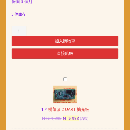
NT$ 628。
NT$ 538。
保固 3 個月
5 件庫存
樹
莓
派
加入購物車
隔
離
直接結帳
型
RS485
RS232
擴
樹
充
莓
模
派
組
2
(SPI,
UART
內
1
×
樹莓派 2 UART 擴充板
擴
建
充
原
目
NT$
1,398
NT$
998
(含稅)
保
板
始
前
護