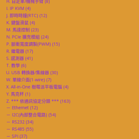
H. 自走車/機械手臂
(8)
I. IP KVM
(4)
J. 即時時鐘(RTC)
(12)
K. 鍵盤滑鼠
(4)
M. 馬達控制
(23)
N. PCIe 擴充模組
(24)
P. 脈衝寬度調製(PWM)
(15)
R. 繼電器
(17)
S. 感測器
(41)
T. 教學
(6)
U. USB 轉換器/集線器
(30)
W. 單線介面(1-wire)
(7)
X. All-in-One 樹莓派平板電腦
(4)
Y. 馬克杯
(1)
Z. *** 依通訊協定分類 ***
(163)
－ Ethernet
(12)
－ I2C(內部整合電路)
(54)
－ RS232
(34)
－ RS485
(55)
－ SPI
(37)