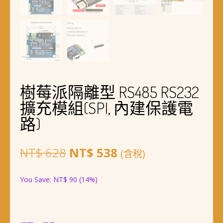
樹莓派隔離型 RS485 RS232
擴充模組(SPI, 內建保護電
路)
原
目
NT$
628
NT$
538
(含稅)
始
前
You Save:
NT$
90
(14%)
價
價
格：
格：