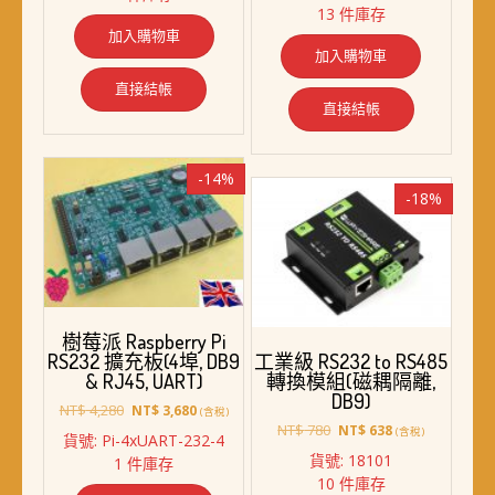
13 件庫存
NT$ 398。
NT$ 268。
格：
格：
加入購物車
NT$ 1,298。
NT$ 988。
加入購物車
直接結帳
直接結帳
-14%
-18%
樹莓派 Raspberry Pi
RS232 擴充板(4埠, DB9
工業級 RS232 to RS485
& RJ45, UART)
轉換模組(磁耦隔離,
DB9)
原
目
NT$
4,280
NT$
3,680
(含稅)
始
前
原
目
NT$
780
NT$
638
(含稅)
貨號: Pi-4xUART-232-4
價
價
始
前
貨號: 18101
1 件庫存
格：
格：
價
價
10 件庫存
NT$ 4,280。
NT$ 3,680。
格：
格：