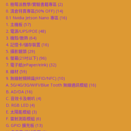
0. 樹莓派教學/實驗書籍專區
(2)
0. 清倉特賣專區(50% OFF)
(14)
0.1 Nvidia Jetson Nano 專區
(16)
1. 主機板
(57)
2. 電源/UPS/POE
(48)
3. 機殼/散熱
(64)
4. 記憶卡/儲存裝置
(16)
5. 攝影鏡頭
(29)
6. 螢幕(21吋以下)
(96)
7. 電子紙(ePaper/eInk)
(32)
8. 線材
(59)
9. 無線射頻辨識(RFID/NFC)
(10)
A. 5G/4G/3G/WIFI/Blue Tooth 無線通訊模組
(16)
B. AD/DA
(16)
C. 音效卡及喇叭
(4)
D. RGB LED
(4)
E. 太陽能模組
(3)
F. 雷射測距模組
(6)
G. GPIO 擴充板
(13)