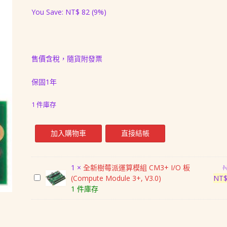
始
前
You Save:
NT$
82
(9%)
價
價
格：
格：
NT$ 880。
NT$ 798。
售價含稅，隨貨附發票
保固1年
1 件庫存
樹
加入購物車
直接結帳
莓
派
運
1
×
全新樹莓派運算模組 CM3+ I/O 板
算
全
(Compute Module 3+, V3.0)
NT
模
新
1 件庫存
組
樹
攝
莓
影
派
鏡