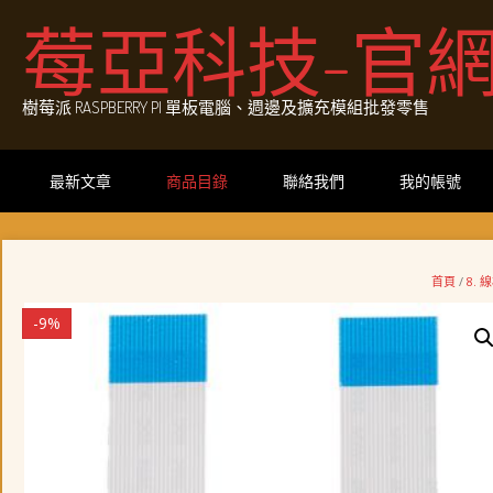
Skip
莓亞科技-官
to
content
樹莓派 RASPBERRY PI 單板電腦、週邊及擴充模組批發零售
最新文章
商品目錄
聯絡我們
我的帳號
首頁
/
8. 
-9%