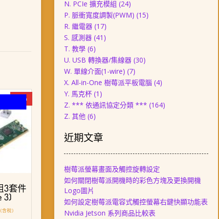
N. PCIe 擴充模組
(24)
P. 脈衝寬度調製(PWM)
(15)
R. 繼電器
(17)
S. 感測器
(41)
T. 教學
(6)
U. USB 轉換器/集線器
(30)
W. 單線介面(1-wire)
(7)
X. All-in-One 樹莓派平板電腦
(4)
Y. 馬克杯
(1)
-6%
Z. *** 依通訊協定分類 ***
(164)
Z. 其他
(6)
近期文章
樹莓派螢幕畫面及觸控旋轉設定
如何關閉樹莓派開機時的彩色方塊及更換開機
組3套件
Logo圖片
 3)
如何設定樹莓派電容式觸控螢幕右鍵快顯功能表
目
(含稅)
Nvidia Jetson 系列商品比較表
前