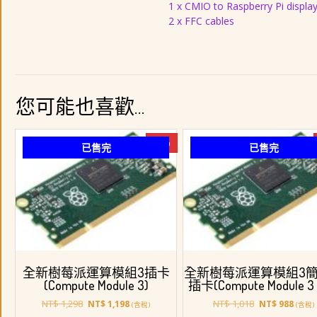
1 x CMIO to Raspberry Pi displa
2 x FFC cables
您可能也喜歡…
-8%
已售完
已售完
全新樹莓派運算模組3插卡
全新樹莓派運算模組3
(Compute Module 3)
插卡(Compute Module 3 L
原
目
原
目
NT$
1,298
NT$
1,018
NT$
1,198
NT$
988
(含稅)
(含稅)
始
前
始
前