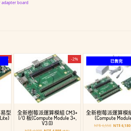
y adapter board
-3%
-2%
已售完
簡易型
全新樹莓派運算模組 CM3+
全新樹莓派運算模
ite)
I/O 板(Compute Module 3+,
(Compute Module
V3.0)
原
NT$
6,558
NT$
6,180
原
目
始
NT$
4,998
NT$
4,898