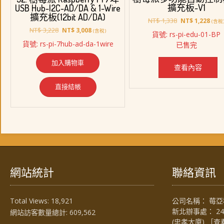
擴充板-V1
USB Hub-I2C-AD/DA & 1-Wire
擴充板(12bit AD/DA)
原
目
NT$
1,338
NT$
1,228
(含稅
始
前
原
目
NT$
3,228
NT$
3,008
(含稅)
貨號: rs-pi-edu-01-BP
價
價
始
前
貨號: rs-pi-7hub-ad-da-1wire
已售完
格：
格：
價
價
NT$ 1,338。
NT$ 
格：
格：
加入購物車
NT$ 3,228。
NT$ 3,008。
查看內容
直接結帳
網站統計
聯絡資訊
Total Views:
18,921
公司名稱： 莓亞科
新北辦事處： 2
網站訪客數量總計:
609,562
(忠孝大廈) ［
查