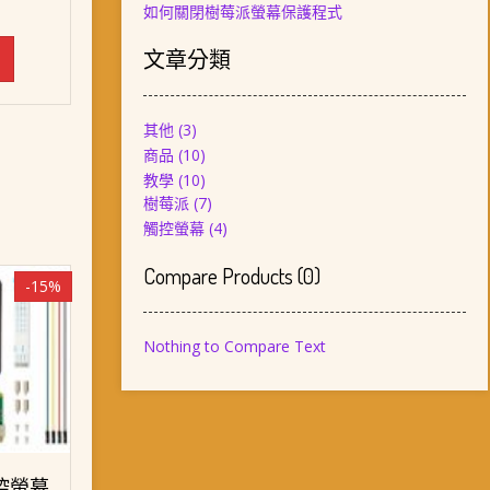
如何關閉樹莓派螢幕保護程式
價
格：
文章分類
。
NT$ 6,180。
其他
(3)
商品
(10)
教學
(10)
樹莓派
(7)
觸控螢幕
(4)
Compare Products
(
0
)
-15%
Nothing to Compare Text
控螢幕