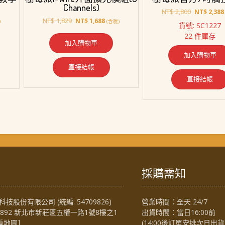
Channels)
原
NT$
2,800
NT$
2,388
原
目
始
NT$
1,829
NT$
1,688
)
(含稅)
貨號: SC1227
始
前
價
22 件庫存
價
價
格：
加入購物車
格：
格：
NT$ 2,800
加入購物車
1,228。
NT$ 1,829。
NT$ 1,688。
直接結帳
直接結帳
採購需知
技股份有限公司 (統編: 54709826)
營業時間：全天 24/7
4892 新北市新莊區五權一路1號8樓之1
出貨時間：當日16:00前
看地圖
］
(14:00後訂單安排次日出貨