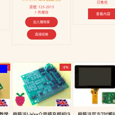
(含稅)
已售完
始
前
價
貨號: 123-2013
價
價
格：
1 件庫存
988。
格：
格：
NT$ 6,558
查看內容
NT$ 4,998。
NT$ 4,898。
加入購物車
直接結帳
-8%
-8%
教學
樹莓派1-Wire介面擴充模組(9
樹莓派官方7吋觸