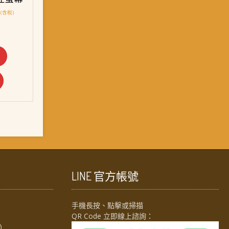
目
(含稅)
前
價
格：
。
NT$ 2,388。
LINE 官方帳號
手機長按、點擊或掃描
QR Code 立即線上諮詢：
)