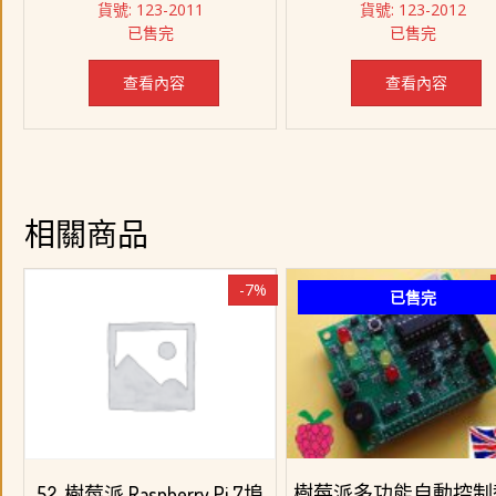
貨號: 123-2011
貨號: 123-2012
價
價
價
價
已售完
已售完
格：
格：
格：
格：
NT$ 1,298。
NT$ 1,198。
NT$ 1,018。
NT$ 
查看內容
查看內容
相關商品
-7%
已售完
樹莓派多功能自動控制
52. 樹莓派 Raspberry Pi 7埠