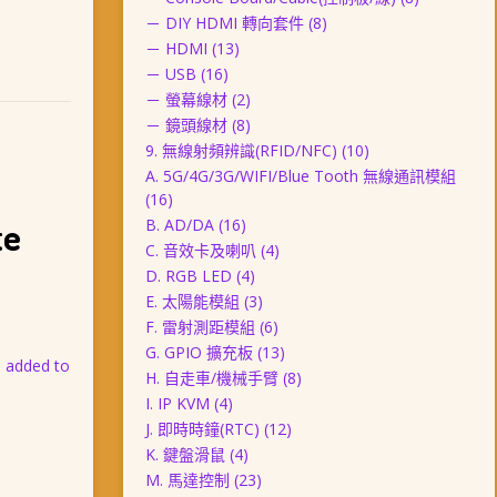
－ DIY HDMI 轉向套件
(8)
－ HDMI
(13)
－ USB
(16)
－ 螢幕線材
(2)
－ 鏡頭線材
(8)
9. 無線射頻辨識(RFID/NFC)
(10)
A. 5G/4G/3G/WIFI/Blue Tooth 無線通訊模組
(16)
e
B. AD/DA
(16)
C. 音效卡及喇叭
(4)
D. RGB LED
(4)
E. 太陽能模組
(3)
F. 雷射測距模組
(6)
G. GPIO 擴充板
(13)
e added to
H. 自走車/機械手臂
(8)
I. IP KVM
(4)
J. 即時時鐘(RTC)
(12)
K. 鍵盤滑鼠
(4)
M. 馬達控制
(23)