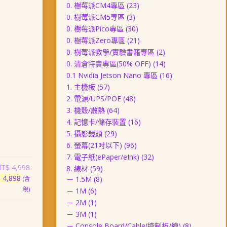
0. 樹莓派CM4專區
(23)
0. 樹莓派CM5專區
(3)
0. 樹莓派Pico專區
(30)
0. 樹莓派Zero專區
(21)
0. 樹莓派教學/實驗書籍專區
(2)
0. 清倉特賣專區(50% OFF)
(14)
0.1 Nvidia Jetson Nano 專區
(16)
1. 主機板
(57)
2. 電源/UPS/POE
(48)
3. 機殼/散熱
(64)
4. 記憶卡/儲存裝置
(16)
5. 攝影鏡頭
(29)
6. 螢幕(21吋以下)
(96)
7. 電子紙(ePaper/eInk)
(32)
原
NT$
4,998
8. 線材
(59)
目
始
$
4,898
－ 1.5M
(8)
(含
前
價
稅)
－ 1M
(6)
價
格：
－ 2M
(1)
格：
NT$ 4,998。
－ 3M
(1)
NT$ 4,898。
－ Console Board/Cable(控制板/線)
(8)