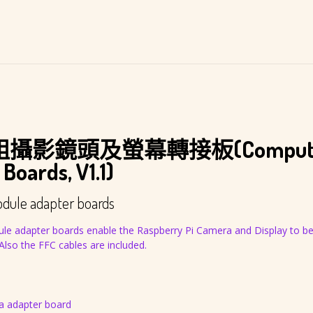
運
頭
算
及
模
螢
組
幕
CM3+
轉
I/O
接
板
板
(Compute
(Compute
Module
Module
3+,
攝影鏡頭及螢幕轉接板(Comput
Adapter
V3.0)
Boards,
Boards, V1.1)
V1.1)
數
dule adapter boards
量
e adapter boards enable the Raspberry Pi Camera and Display to b
so the FFC cables are included.
a adapter board