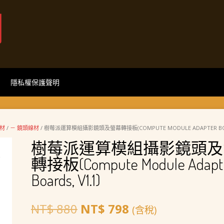
網
隱私權保護聲明
線材
/
－ 鏡頭線材
/ 樹莓派運算模組攝影鏡頭及螢幕轉接板(COMPUTE MODULE ADAPTER BOAR
樹莓派運算模組攝影鏡頭及
轉接板(Compute Module Adapt
Boards, V1.1)
原
目
NT$
880
NT$
798
(含稅)