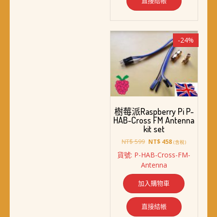
直接結帳
-24%
樹莓派Raspberry Pi P-
HAB-Cross FM Antenna
kit set
原
目
NT$
599
NT$
458
(含稅)
始
前
貨號: P-HAB-Cross-FM-
價
價
Antenna
格：
格：
NT$ 599。
NT$ 458。
加入購物車
直接結帳