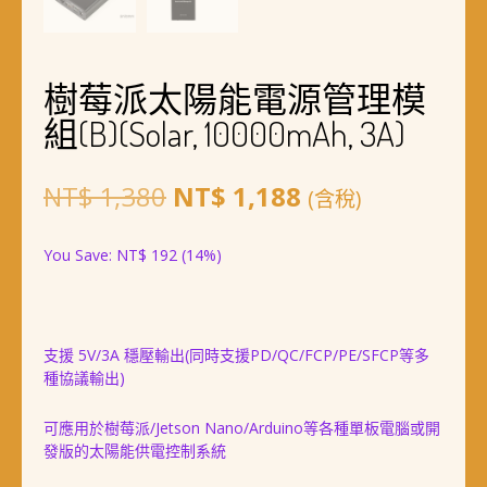
樹莓派太陽能電源管理模
組(B)(Solar, 10000mAh, 3A)
原
目
NT$
1,380
NT$
1,188
(含稅)
始
前
You Save:
NT$
192
(14%)
價
價
格：
格：
NT$ 1,380。
NT$ 1,188。
支援 5V/3A 穩壓輸出(同時支援PD/QC/FCP/PE/SFCP等多
種協議輸出)
可應用於樹莓派/Jetson Nano/Arduino等各種單板電腦或開
發版的太陽能供電控制系統