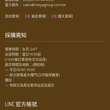
電子郵件：
sales@meiyagroup.com.tw
其他賣場： ［
蝦皮賣場
］ ［
露天賣場］
採購需知
營業時間：全天 24/7
出貨時間：當日16:00前
(14:00後訂單安排次日出貨)
面交時間及地點：(預約制)
— 平日09:00-16:00
— 新北辦事處大樓門口(可臨停機車)
備註：
— 例假日及周五暫停出貨及面交
LINE 官方帳號