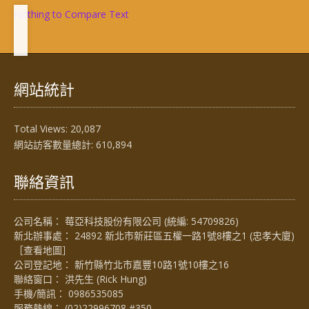
Nothing to Compare Text
網站統計
Total Views:
20,087
網站訪客數量總計:
610,894
聯絡資訊
公司名稱： 莓亞科技股份有限公司 (統編: 54709826)
新北辦事處： 24892 新北市新莊區五權一路1號8樓之1 (忠孝大廈)
［
查看地圖
］
公司登記地： 新竹縣竹北市嘉豐10路1號10樓之16
聯絡窗口： 洪先生 (Rick Hung)
手機/簡訊：
0986535085
服務熱線：
(02)22996708 #350