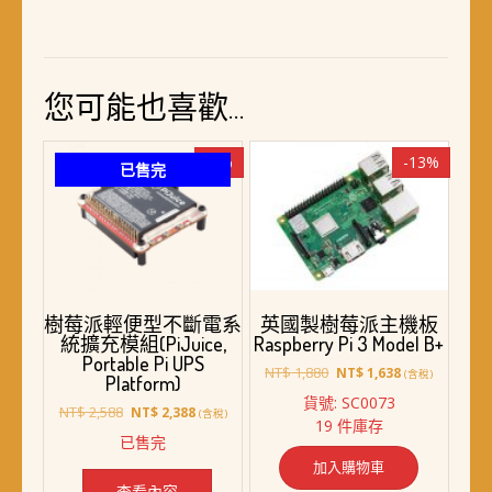
您可能也喜歡…
-8%
-13%
已售完
樹莓派輕便型不斷電系
英國製樹莓派主機板
統擴充模組(PiJuice,
Raspberry Pi 3 Model B+
Portable Pi UPS
原
目
NT$
1,880
NT$
1,638
(含稅)
Platform)
始
前
貨號: SC0073
原
目
價
價
NT$
2,588
NT$
2,388
(含稅)
19 件庫存
始
前
格：
格：
已售完
價
價
NT$ 1,880。
NT$ 1,638。
加入購物車
格：
格：
NT$ 2,588。
NT$ 2,388。
查看內容