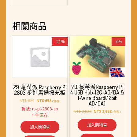
相關商品
-21%
-6%
70. 樹莓派Raspberry Pi
29. 樹莓派 Raspberry Pi
4 USB Hub-I2C-AD/DA &
2803 步進馬達擴充板
1-Wire Board(12bit
原
目
NT$
829
NT$
658
(含稅)
AD/DA)
始
前
貨號: rs-pi-2803-sp
原
目
價
價
NT$
2,829
NT$
2,658
(含稅)
1 件庫存
始
前
格：
格：
價
價
NT$ 829。
NT$ 658。
加入購物車
加入購物車
格：
格：
NT$ 2,829。
NT$ 2,658。