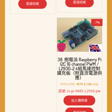
直接結帳
直接結帳
-7%
38. 樹莓派 Raspberry Pi
I2C 16 channel PWM /
L293D-2 4組馬達控制
擴充板（附直流電源供
應）
原
目
NT$
2,299
NT$
2,138
(含稅)
始
前
貨號: rs-pi-9685-L293d-pw
價
價
格：
格：
加入購物車
NT$ 2,299。
NT$ 2,138。