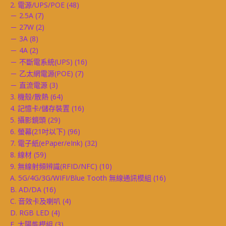
2. 電源/UPS/POE
(48)
－ 2.5A
(7)
－ 27W
(2)
－ 3A
(8)
－ 4A
(2)
－ 不斷電系統(UPS)
(16)
－ 乙太網電源(POE)
(7)
－ 直流電源
(3)
3. 機殼/散熱
(64)
4. 記憶卡/儲存裝置
(16)
5. 攝影鏡頭
(29)
6. 螢幕(21吋以下)
(96)
7. 電子紙(ePaper/eInk)
(32)
8. 線材
(59)
9. 無線射頻辨識(RFID/NFC)
(10)
A. 5G/4G/3G/WIFI/Blue Tooth 無線通訊模組
(16)
B. AD/DA
(16)
C. 音效卡及喇叭
(4)
D. RGB LED
(4)
E. 太陽能模組
(3)