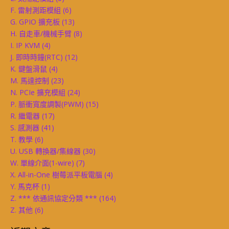
F. 雷射測距模組
(6)
G. GPIO 擴充板
(13)
H. 自走車/機械手臂
(8)
I. IP KVM
(4)
J. 即時時鐘(RTC)
(12)
K. 鍵盤滑鼠
(4)
M. 馬達控制
(23)
N. PCIe 擴充模組
(24)
P. 脈衝寬度調製(PWM)
(15)
R. 繼電器
(17)
S. 感測器
(41)
T. 教學
(6)
U. USB 轉換器/集線器
(30)
W. 單線介面(1-wire)
(7)
X. All-in-One 樹莓派平板電腦
(4)
Y. 馬克杯
(1)
Z. *** 依通訊協定分類 ***
(164)
Z. 其他
(6)