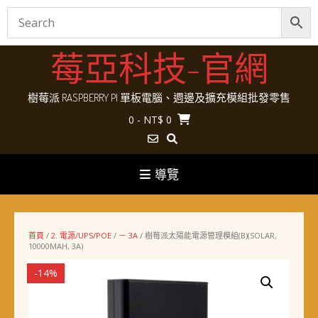
Skip
莓亞科技-官網
to
content
樹莓派 RASPBERRY PI 單板電腦、週邊及擴充模組批發零售
0
- NT$ 0
導覽
首頁
/
2. 電源/UPS/POE
/
－ 3A
/ 樹莓派太陽能電源管理模組(B)(SOLAR,
10000MAH, 3A)
-14%