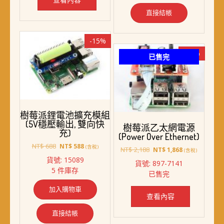
直接結帳
-15%
-15%
已售完
樹莓派鋰電池擴充模組
(5V穩壓輸出, 雙向快
樹莓派乙太網電源
充)
(Power Over Ethernet)
原
目
NT$
688
NT$
588
(含稅)
原
目
NT$
2,188
NT$
1,868
(含稅)
始
前
始
前
貨號: 15089
貨號: 897-7141
價
價
價
價
5 件庫存
格：
格：
已售完
格：
格：
NT$ 688。
NT$ 588。
NT$ 2,188。
NT$ 1,868。
加入購物車
查看內容
直接結帳