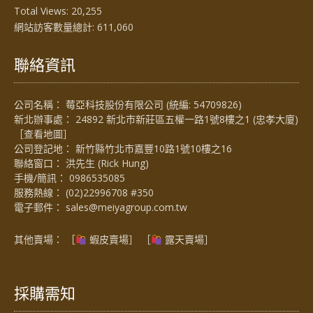
Total Views:
20,255
網站訪客數量總計:
611,060
聯絡資訊
公司名稱： 莓亞科技股份有限公司 (統編: 54709826)
新北辦事處： 24892 新北市新莊區五權一路1號8樓之1 (忠孝大廈)
［
查看地圖
］
公司登記地： 新竹縣竹北市嘉豐10路1號10樓之16
聯絡窗口： 洪先生 (Rick Hung)
手機/簡訊：
0986535085
服務熱線：
(02)22996708 #350
電子郵件：
sales@meiyagroup.com.tw
其他賣場： ［
蝦皮賣場
］ ［
露天賣場］
採購需知