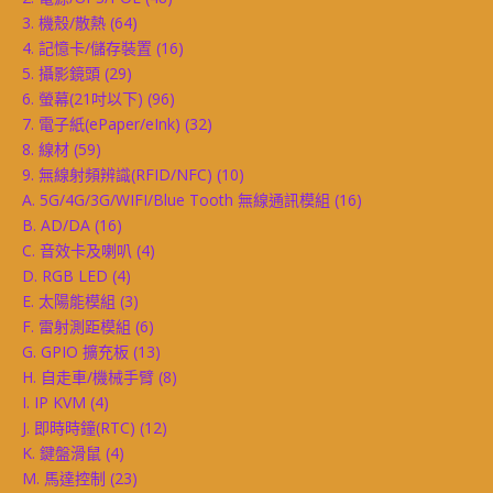
3. 機殼/散熱
(64)
4. 記憶卡/儲存裝置
(16)
5. 攝影鏡頭
(29)
6. 螢幕(21吋以下)
(96)
7. 電子紙(ePaper/eInk)
(32)
8. 線材
(59)
9. 無線射頻辨識(RFID/NFC)
(10)
A. 5G/4G/3G/WIFI/Blue Tooth 無線通訊模組
(16)
B. AD/DA
(16)
C. 音效卡及喇叭
(4)
D. RGB LED
(4)
E. 太陽能模組
(3)
F. 雷射測距模組
(6)
G. GPIO 擴充板
(13)
H. 自走車/機械手臂
(8)
I. IP KVM
(4)
J. 即時時鐘(RTC)
(12)
K. 鍵盤滑鼠
(4)
M. 馬達控制
(23)