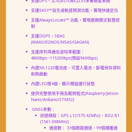
支援GPS、北斗(BDS)和QZSS多重衛星系統
支援EASY™自生成軌道預測功能，實現快速定位
支援AlwaysLocate™ 功能，實現週期模式智慧控
制
支援DGPS，SBAS
(WAAS/EGNOS/MSAS/GAGAN)
支援序列埠通信波特率範圍：
4800bps~115200bps(預設9600bps)
內建ML1220電池座，可置入電池，斷電保存資料
和熱啟動
內建LED燈4個，顯示模組運行狀態
提供完整使用手冊及範例程式(Raspberry/Jetson
Nano/Arduino/STM32)
GNSS參數：
訊號頻段：GPS L1(1575.42Mhz)，BD2 B1
(1561.098MHz)
通道數： 33個跟蹤通道，99個捕獲通