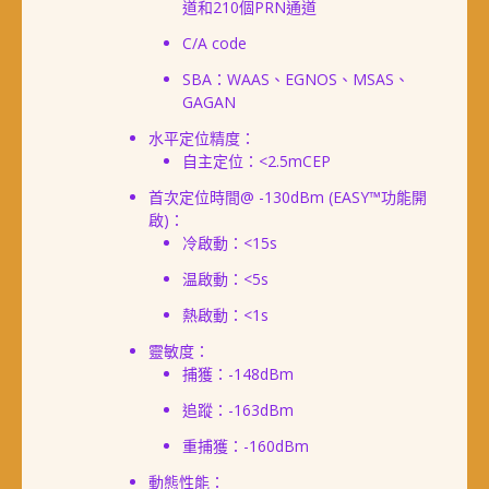
道和210個PRN通道
C/A code
SBA：WAAS、EGNOS、MSAS、
GAGAN
水平定位精度：
自主定位：<2.5mCEP
首次定位時間@ -130dBm (EASY™功能開
啟)：
冷啟動：<15s
温啟動：<5s
熱啟動：<1s
靈敏度：
捕獲：-148dBm
追蹤：-163dBm
重捕獲：-160dBm
動態性能：