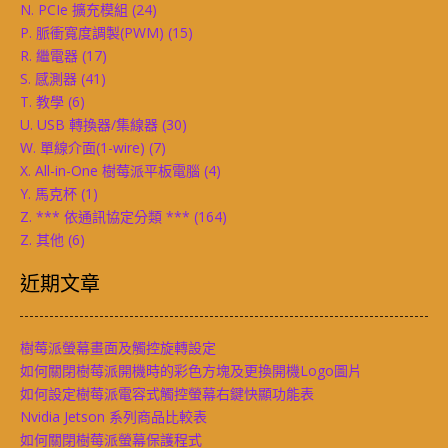
N. PCIe 擴充模組
(24)
P. 脈衝寬度調製(PWM)
(15)
R. 繼電器
(17)
S. 感測器
(41)
T. 教學
(6)
U. USB 轉換器/集線器
(30)
W. 單線介面(1-wire)
(7)
X. All-in-One 樹莓派平板電腦
(4)
Y. 馬克杯
(1)
Z. *** 依通訊協定分類 ***
(164)
Z. 其他
(6)
近期文章
樹莓派螢幕畫面及觸控旋轉設定
如何關閉樹莓派開機時的彩色方塊及更換開機Logo圖片
如何設定樹莓派電容式觸控螢幕右鍵快顯功能表
Nvidia Jetson 系列商品比較表
如何關閉樹莓派螢幕保護程式