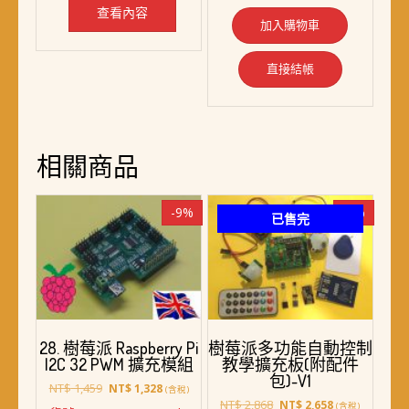
NT$ 4,998。
NT$ 4,898。
查看內容
加入購物車
直接結帳
相關商品
-9%
-7%
已售完
28. 樹莓派 Raspberry Pi
樹莓派多功能自動控制
I2C 32 PWM 擴充模組
教學擴充板(附配件
包)-V1
原
目
NT$
1,459
NT$
1,328
(含稅)
始
前
原
目
NT$
2,868
NT$
2,658
(含稅)