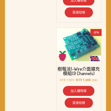
加入購物車
直接結帳
-8%
樹莓派1-Wire介面擴充
模組(9 Channels)
原
目
NT$
1,829
NT$
1,688
(含稅)
始
前
價
價
加入購物車
格：
格：
NT$ 1,829。
NT$ 1,688。
直接結帳