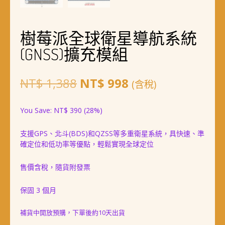
樹莓派全球衛星導航系統
(GNSS)擴充模組
原
目
NT$
1,388
NT$
998
(含稅)
始
前
You Save:
NT$
390
(28%)
價
價
支援GPS、北斗(BDS)和QZSS等多重衛星系統，具快速、準
格：
格：
確定位和低功率等優點，輕鬆實現全球定位
NT$ 1,388。
NT$ 998。
售價含稅，隨貨附發票
保固 3 個月
補貨中開放預購，下單後約10天出貨