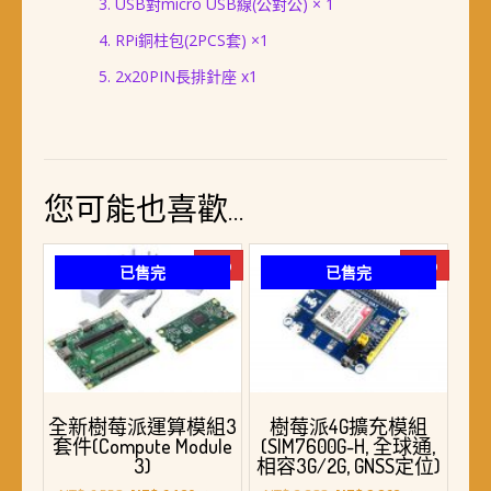
USB對micro USB線(公對公) × 1
RPi銅柱包(2PCS套) ×1
2x20PIN長排針座 x1
您可能也喜歡…
-6%
-5%
已售完
已售完
全新樹莓派運算模組3
樹莓派4G擴充模組
套件(Compute Module
(SIM7600G-H, 全球通,
3)
相容3G/2G, GNSS定位)