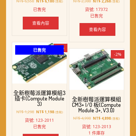
原
目
原
目
NT$
6,558
NT$
2,388
NT$
6,180
NT$
2,268
(含稅)
(含稅)
始
前
始
前
已售完
貨號: 17372
價
價
價
價
已售完
格：
格：
格：
格：
NT$ 6,558。
NT$ 6,180。
NT$ 2,388。
NT$ 2,268。
查看內容
查看內容
-8%
已售完
-2%
全新樹莓派運算模組3
插卡(Compute Module
全新樹莓派運算模組
3)
CM3+ I/O 板(Compute
Module 3+, V3.0)
原
目
NT$
1,298
NT$
1,198
(含稅)
始
前
原
目
NT$
4,998
NT$
4,898
(含稅)
貨號: 123-2011
價
價
始
前
已售完
貨號: 123-2013
格：
格：
價
價
1 件庫存
NT$ 1,298。
NT$ 1,198。
格：
格：