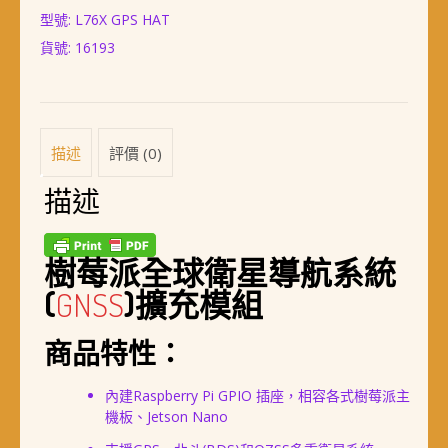
(Compute
NT$ 4,998。
NT$ 4,898。
型號: L76X GPS HAT
Module
3+,
貨號:
16193
V3.0)
描述
評價 (0)
描述
樹莓派全球衛星導航系統
(
GNSS
)擴充模組
商品特性：
內建Raspberry Pi GPIO 插座，相容各式樹莓派主
機板、Jetson Nano