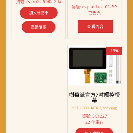
貨號: rs-pi-i2c-9685-2-lp
價
價
始
前
貨號: rs-pi-edu-kit01-BP
格：
格：
價
價
加入購物車
已售完
NT$ 1,459。
NT$ 1,328。
格：
格：
NT$ 2,868。
NT$ 2,658。
查看內容
直接結帳
-15%
樹莓派官方7吋觸控螢
幕
原
目
NT$
2,800
NT$
2,388
(含稅)
始
前
貨號: SC1227
價
價
22 件庫存
格：
格：
NT$ 2,800。
NT$ 2,388。