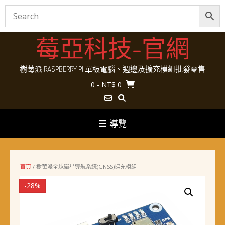
Skip
莓亞科技-官網
to
content
樹莓派 RASPBERRY PI 單板電腦、週邊及擴充模組批發零售
0
- NT$ 0
導覽
首頁
/ 樹莓派全球衛星導航系統(GNSS)擴充模組
-28%