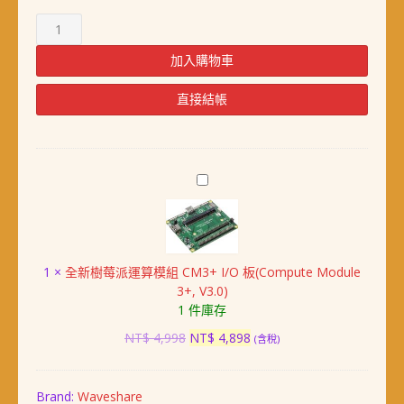
樹
莓
派
加入購物車
全
球
直接結帳
衛
星
導
航
全
系
新
統
樹
(GNSS)
莓
擴
派
充
1
×
全新樹莓派運算模組 CM3+ I/O 板(Compute Module
運
模
3+, V3.0)
算
組
1 件庫存
模
數
組
原
目
NT$
4,998
NT$
4,898
(含稅)
量
CM3+
始
前
I/O
價
價
板
格：
格：
Brand:
Waveshare