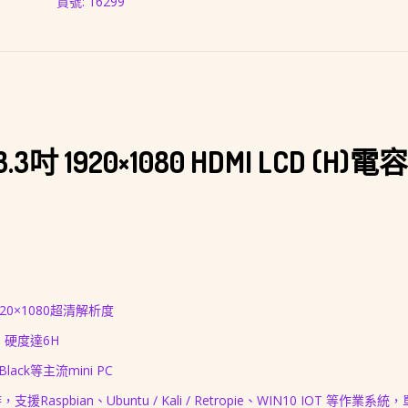
容
容
HDMI
貨號:
16299
叭)
式
式
LCD
數
觸
觸
(H)
量
控
控
電
螢
螢
容
幕
幕
式
(內
(含
觸
建
外
控
 1920×1080 HDMI LCD (H)
喇
殼、
螢
叭)
支
幕
架)
(內
建
喇
叭)
920×1080超清解析度
硬度達6H
Black等主流mini PC
，支援Raspbian、Ubuntu / Kali / Retropie、WIN10 IOT 等作業系統，