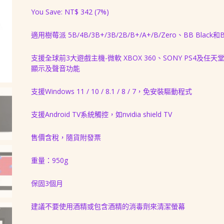
始
前
You Save:
NT$
342
(7%)
價
價
適用樹莓派 5B/4B/3B+/3B/2B/B+/A+/B/Zero、BB Black和Ba
格：
格：
NT$ 4,880。
NT$ 4,538。
支援全球前3大遊戲主機-微軟 XBOX 360、SONY PS4及任天堂 
顯示及聲音功能
支援Windows 11 / 10 / 8.1 / 8 / 7，免安裝驅動程式
支援Android TV系統觸控，如nvidia shield TV
售價含稅，隨貨附發票
重量：950g
保固3個月
建議不要使用酒精或包含酒精的消毒劑來清潔螢幕