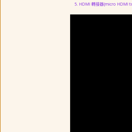
HDMI 轉接器(micro HDMI t