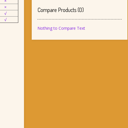
×
×
Compare Products
(
0
)
√
√
Nothing to Compare Text