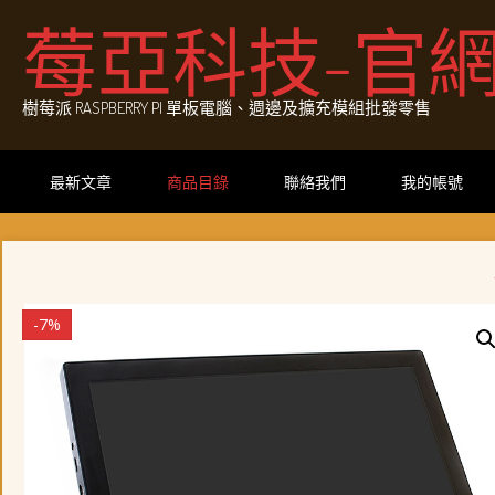
Skip
莓亞科技-官
to
content
樹莓派 RASPBERRY PI 單板電腦、週邊及擴充模組批發零售
最新文章
商品目錄
聯絡我們
我的帳號
-7%