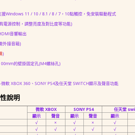
ws 11 / 10 / 8.1 / 8 / 7，10
點
觸控
，免安裝驅動程式
(具電源控制，調整亮度及對比度等功能)
HDMI音響輸出
需外接音箱)
購
)
100mm的壁掛固定孔(M4螺絲孔)
軟 XBOX 360、SONY PS4及任天堂 SWITCH顯示及聲音功能
援性說明
微軟 XBOX
SONY PS4
任天堂 swi
顯示
聲音
顯示
聲音
顯示
√
×
√
×
√
√
√
√
√
√