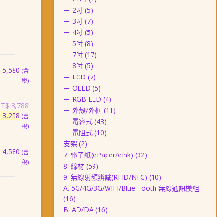
－ 2吋
(5)
－ 3吋
(7)
－ 4吋
(5)
－ 5吋
(8)
－ 7吋
(17)
－ 8吋
(5)
$
5,580
(含
－ LCD
(7)
稅)
－ OLED
(5)
－ RGB LED
(4)
原
NT$
3,788
－ 外殼/外框
(11)
目
始
$
3,258
(含
－ 電容式
(43)
前
價
稅)
－ 電阻式
(10)
價
格：
支架
(2)
格：
NT$ 3,788。
$
4,580
(含
7. 電子紙(ePaper/eInk)
(32)
NT$ 3,258。
稅)
8. 線材
(59)
9. 無線射頻辨識(RFID/NFC)
(10)
A. 5G/4G/3G/WIFI/Blue Tooth 無線通訊模組
(16)
B. AD/DA
(16)