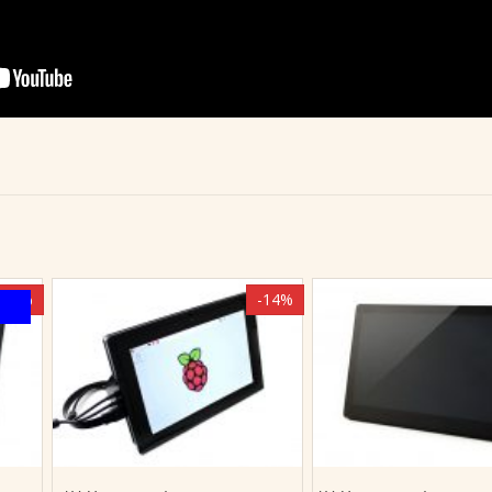
-7%
-14%