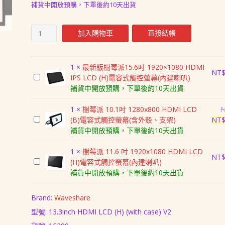
補貨中開放預購，下單後約10天出貨
樹
加入購物車
直接結帳
莓
派
13.3
1
×
最新版樹莓派15.6吋 1920×1080 HDMI
吋
NT
最
IPS LCD (H)電容式觸控螢幕(內建喇叭)
1920×1080
新
補貨中開放預購，下單後約10天出貨
HDMI
版
LCD
樹
1
×
樹莓派 10.1吋 1280x800 HDMI LCD
(H)
莓
樹
(B)電容式觸控螢幕(含外殼、支架)
NT
電
派
莓
補貨中開放預購，下單後約10天出貨
容
15.6
派
式
吋
10.1
1
×
樹莓派 11.6 吋 1920x1080 HDMI LCD
觸
NT
1920×1080
吋
樹
(H)電容式觸控螢幕(內建喇叭)
控
HDMI
1280x800
莓
補貨中開放預購，下單後約10天出貨
螢
IPS
HDMI
派
幕-
LCD
LCD
11.6
Brand:
Waveshare
V2(內
(H)
(B)
吋
建
型號: 13.3inch HDMI LCD (H) (with case) V2
電
電
1920x1080
喇