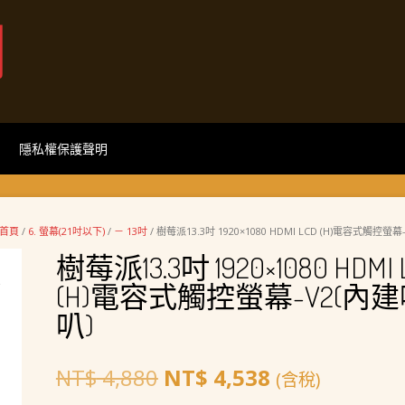
網
隱私權保護聲明
首頁
/
6. 螢幕(21吋以下)
/
－ 13吋
/ 樹莓派13.3吋 1920×1080 HDMI LCD (H)電容式觸控螢
樹莓派13.3吋 1920×1080 HDMI 
(H)電容式觸控螢幕-V2(內
叭)
原
目
NT$
4,880
NT$
4,538
(含稅)