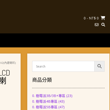
0
- NT$ 0
幕-V2(內建喇叭)
LCD
建喇
商品分類
0. 樹莓派3B/3B+專區
(23)
0. 樹莓派4B專區
(43)
0. 樹莓派5B專區
(47)