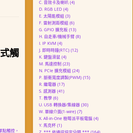
C. 音效卡及喇叭
(4)
D. RGB LED
(4)
E. 太陽能模組
(3)
F. 雷射測距模組
(6)
G. GPIO 擴充板
(13)
H. 自走車/機械手臂
(8)
I. IP KVM
(4)
電容式觸
J. 即時時鐘(RTC)
(12)
K. 鍵盤滑鼠
(4)
M. 馬達控制
(23)
N. PCIe 擴充模組
(24)
P. 脈衝寬度調製(PWM)
(15)
R. 繼電器
(17)
S. 感測器
(41)
T. 教學
(6)
U. USB 轉換器/集線器
(30)
W. 單線介面(1-wire)
(7)
X. All-in-One 樹莓派平板電腦
(4)
Y. 馬克杯
(1)
單點
觸控
，
Z. *** 依通訊協定分類 ***
(164)