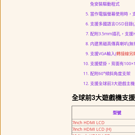
免安裝驅動程式
當作電腦螢幕使用時，支援Windo
支援多國語言OSD目錄
配附3.5mm插孔，支援
内建黑磁高傳真喇叭(無
支援VGA輸入(
轉接線另
支援壁掛，背面有100×
配附60°傾斜角度支架
支援全球前3大遊戲主機-微
全球前3大遊戲機支
型號
7inch HDMI LCD
7inch HDMI LCD (H)