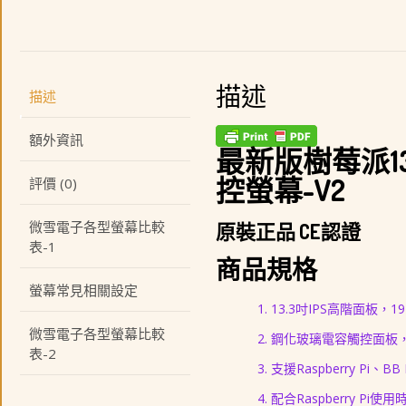
描述
描述
額外資訊
最新版樹莓派13.3吋
控螢幕-V2
評價 (0)
微雪電子各型螢幕比較
原裝正品 CE認證
表-1
商品規格
螢幕常見相關設定
13.3吋IPS高階面板，1
微雪電子各型螢幕比較
鋼化玻璃電容觸控面板，
表-2
支援Raspberry Pi、BB 
配合Raspberry Pi使用時