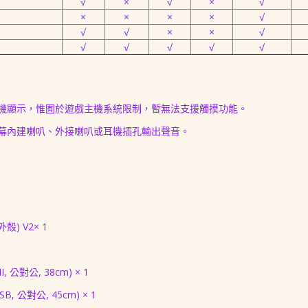
√
×
√
×
√
×
×
×
×
√
√
√
×
×
√
√
√
√
√
√
機顯示，惟囿於遊戲主機系統限制，暫無法支援觸摸功能。
幕內建喇叭、外接喇叭或耳機插孔輸出聲音。
：
附外殼) V2× 1
, 公對公, 38cm) × 1
SB, 公對公, 45cm) × 1