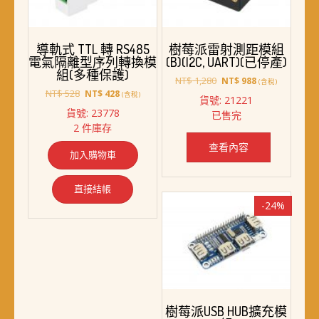
導軌式 TTL 轉 RS485
樹莓派雷射測距模組
電氣隔離型序列轉換模
(B)(I2C, UART)(已停產)
組(多種保護)
原
目
NT$
1,280
NT$
988
(含稅)
原
目
始
前
NT$
528
NT$
428
(含稅)
貨號: 21221
始
前
價
價
貨號: 23778
已售完
價
價
格：
格：
2 件庫存
格：
格：
NT$ 1,280。
NT$ 988。
NT$ 528。
NT$ 428。
查看內容
加入購物車
直接結帳
-24%
樹莓派USB HUB擴充模