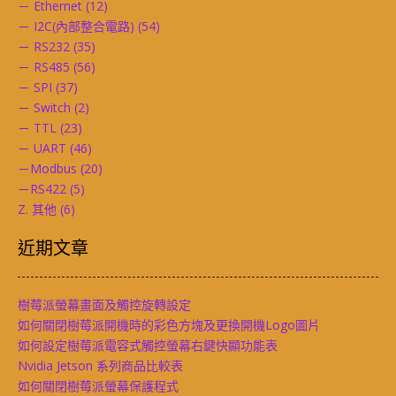
－ Ethernet
(12)
－ I2C(內部整合電路)
(54)
－ RS232
(35)
－ RS485
(56)
－ SPI
(37)
－ Switch
(2)
－ TTL
(23)
－ UART
(46)
－Modbus
(20)
－RS422
(5)
Z. 其他
(6)
近期文章
樹莓派螢幕畫面及觸控旋轉設定
如何關閉樹莓派開機時的彩色方塊及更換開機Logo圖片
如何設定樹莓派電容式觸控螢幕右鍵快顯功能表
Nvidia Jetson 系列商品比較表
如何關閉樹莓派螢幕保護程式