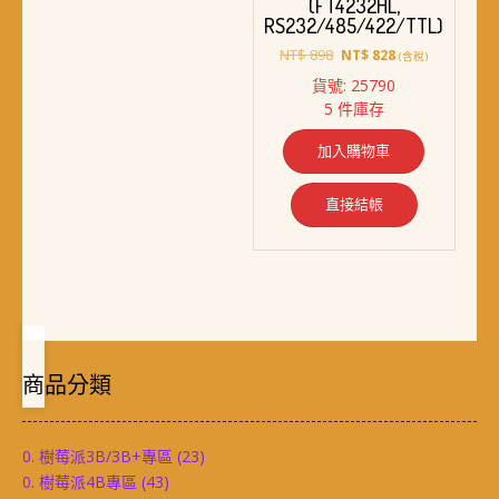
(FT4232HL,
RS232/485/422/TTL)
原
目
NT$
898
NT$
828
(含稅)
始
前
貨號: 25790
價
價
5 件庫存
格：
格：
NT$ 898。
NT$ 828。
加入購物車
直接結帳
商品分類
0. 樹莓派3B/3B+專區
(23)
0. 樹莓派4B專區
(43)