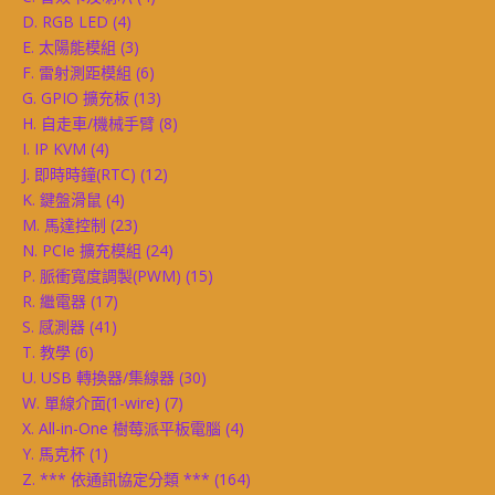
D. RGB LED
(4)
E. 太陽能模組
(3)
F. 雷射測距模組
(6)
G. GPIO 擴充板
(13)
H. 自走車/機械手臂
(8)
I. IP KVM
(4)
J. 即時時鐘(RTC)
(12)
K. 鍵盤滑鼠
(4)
M. 馬達控制
(23)
N. PCIe 擴充模組
(24)
P. 脈衝寬度調製(PWM)
(15)
R. 繼電器
(17)
S. 感測器
(41)
T. 教學
(6)
U. USB 轉換器/集線器
(30)
W. 單線介面(1-wire)
(7)
X. All-in-One 樹莓派平板電腦
(4)
Y. 馬克杯
(1)
Z. *** 依通訊協定分類 ***
(164)