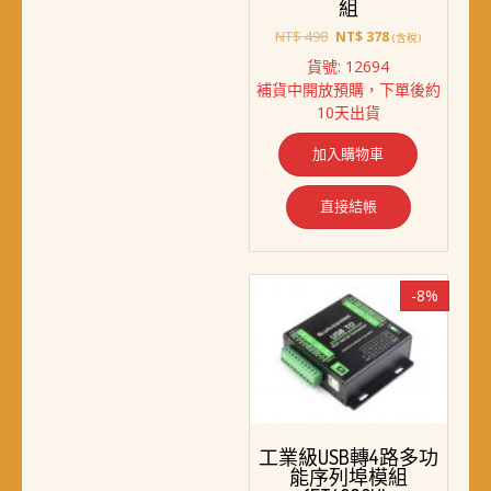
組
原
目
NT$
498
NT$
378
(含稅)
始
前
貨號: 12694
價
價
補貨中開放預購，下單後約
格：
格：
10天出貨
NT$ 498。
NT$ 378。
加入購物車
直接結帳
-8%
工業級USB轉4路多功
能序列埠模組