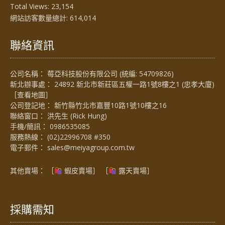
Total Views:
23,154
網站訪客數量總計:
614,014
聯絡資訊
公司名稱： 莓亞科技股份有限公司 (統編: 54709826)
新北辦事處： 24892 新北市新莊區五權一路1號8樓之1 (忠孝大廈)
［
查看地圖
］
公司登記地： 新竹縣竹北市嘉豐10路1號10樓之16
聯絡窗口： 洪先生 (Rick Hung)
手機/簡訊：
0986535085
服務熱線：
(02)22996708 #350
電子郵件：
sales@meiyagroup.com.tw
其他賣場： ［
蝦皮賣場
］ ［
露天賣場］
採購需知