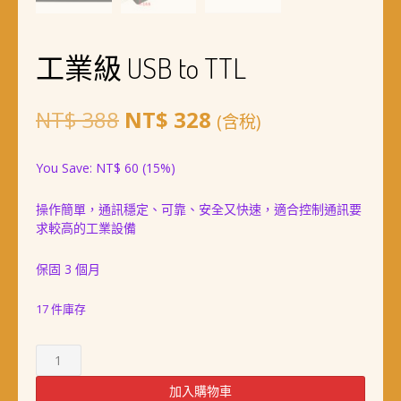
工業級 USB to TTL
原
目
NT$
388
NT$
328
(含稅)
始
前
You Save:
NT$
60
(15%)
價
價
操作簡單，通訊穩定、可靠、安全又快速，適合控制通訊要
格：
格：
求較高的工業設備
NT$ 388。
NT$ 328。
保固 3 個月
17 件庫存
工
業
級
加入購物車