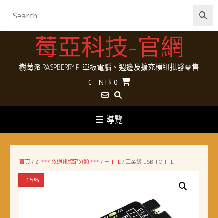
Skip
莓亞科技-官網
to
content
樹莓派 RASPBERRY PI 單板電腦、週邊及擴充模組批發零售
0
- NT$ 0
導覽
首頁
/
Z. *** 依通訊協定分類 ***
/
－ TTL
/ 工業級 USB TO TTL
-15%