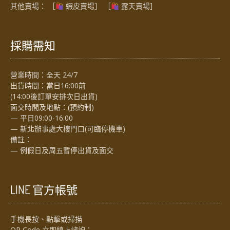
其他賣場： ［
蝦皮賣場
］ ［
露天賣場］
採購需知
營業時間：全天 24/7
出貨時間：當日16:00前
(14:00後訂單安排次日出貨)
面交時間及地點：(預約制)
— 平日09:00-16:00
— 新北辦事處大樓門口(可臨停機車)
備註：
— 例假日及周五暫停出貨及面交
LINE 官方帳號
手機長按、點擊或掃描
QR Code 立即線上諮詢：