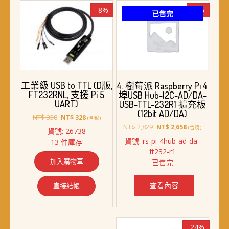
-8%
-6%
已售完
工業級 USB to TTL (D版,
4. 樹莓派 Raspberry Pi 4
FT232RNL, 支援 Pi 5
埠USB Hub-I2C-AD/DA-
UART)
USB-TTL-232R1 擴充板
(12bit AD/DA)
原
目
NT$
358
NT$
328
(含稅)
始
前
原
目
NT$
2,829
NT$
2,658
(含稅)
貨號: 26738
價
價
始
前
貨號: rs-pi-4hub-ad-da-
13 件庫存
格：
格：
價
價
ft232-r1
NT$ 358。
NT$ 328。
格：
格：
加入購物車
已售完
NT$ 2,829。
NT$ 2,658。
查看內容
直接結帳
-24%