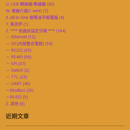
U. USB 轉換器/集線器
(30)
W. 單線介面(1-wire)
(7)
X. All-in-One 樹莓派平板電腦
(4)
Y. 馬克杯
(1)
Z. *** 依通訊協定分類 ***
(164)
－ Ethernet
(12)
－ I2C(內部整合電路)
(54)
－ RS232
(35)
－ RS485
(56)
－ SPI
(37)
－ Switch
(2)
－ TTL
(23)
－ UART
(46)
－Modbus
(20)
－RS422
(5)
Z. 其他
(6)
近期文章