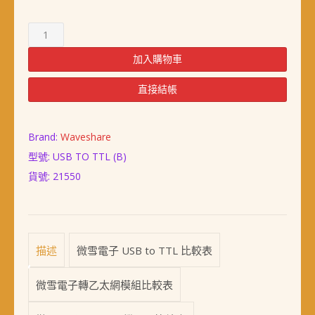
工
業
級
加入購物車
USB
to
直接結帳
TTL
(B
版,
Brand:
Waveshare
CH343G)
型號: USB TO TTL (B)
數
貨號:
21550
量
描述
微雪電子 USB to TTL 比較表
微雪電子轉乙太網模組比較表