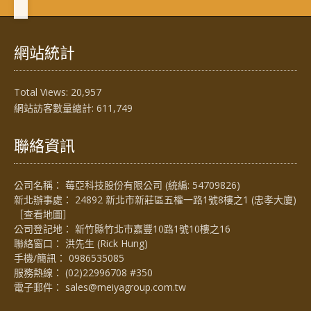
網站統計
Total Views:
20,957
網站訪客數量總計:
611,749
聯絡資訊
公司名稱： 莓亞科技股份有限公司 (統編: 54709826)
新北辦事處： 24892 新北市新莊區五權一路1號8樓之1 (忠孝大廈)
［
查看地圖
］
公司登記地： 新竹縣竹北市嘉豐10路1號10樓之16
聯絡窗口： 洪先生 (Rick Hung)
手機/簡訊：
0986535085
服務熱線：
(02)22996708 #350
電子郵件：
sales@meiyagroup.com.tw