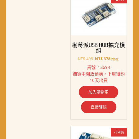
樹莓派USB HUB擴充模
組
原
目
NT$
498
NT$
378
(含稅)
始
前
貨號: 12694
價
價
補貨中開放預購，下單後約
格：
格：
10天出貨
NT$ 498。
NT$ 378。
加入購物車
直接結帳
-14%