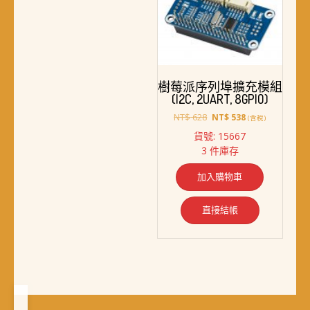
樹莓派序列埠擴充模組
(I2C, 2UART, 8GPIO)
原
目
NT$
628
NT$
538
(含稅)
始
前
貨號: 15667
價
價
3 件庫存
格：
格：
NT$ 628。
NT$ 538。
加入購物車
直接結帳