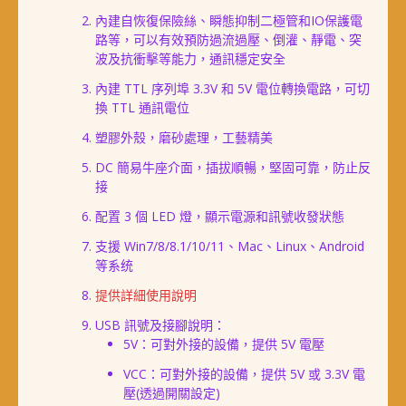
內建自恢復保險絲、瞬態抑制二極管和IO保護電
路等，可以有效預防過流過壓、倒灌、靜電、突
波及抗衝擊等能力，通訊穩定安全
內建 TTL 序列埠 3.3V 和 5V 電位轉換電路，可切
換 TTL 通訊電位
塑膠外殼，磨砂處理，工藝精美
DC 簡易牛座介面，插拔順暢，堅固可靠，防止反
接
配置 3 個 LED 燈，顯示電源和訊號收發狀態
支援 Win7/8/8.1/10/11、Mac、Linux、Android
等系统
提供詳細使用說明
USB 訊號及接腳說明：
5V：可對外接的設備，提供 5V 電壓
VCC：可對外接的設備，提供 5V 或 3.3V 電
壓(透過開關設定)