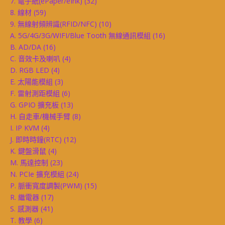
7. 電子紙(ePaper/eInk)
(32)
8. 線材
(59)
9. 無線射頻辨識(RFID/NFC)
(10)
A. 5G/4G/3G/WIFI/Blue Tooth 無線通訊模組
(16)
B. AD/DA
(16)
C. 音效卡及喇叭
(4)
D. RGB LED
(4)
E. 太陽能模組
(3)
F. 雷射測距模組
(6)
G. GPIO 擴充板
(13)
H. 自走車/機械手臂
(8)
I. IP KVM
(4)
J. 即時時鐘(RTC)
(12)
K. 鍵盤滑鼠
(4)
M. 馬達控制
(23)
N. PCIe 擴充模組
(24)
P. 脈衝寬度調製(PWM)
(15)
R. 繼電器
(17)
S. 感測器
(41)
T. 教學
(6)