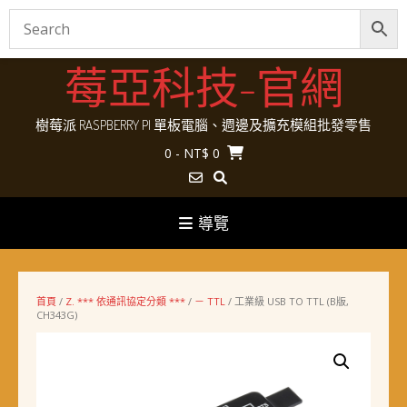
Skip
莓亞科技-官網
to
content
樹莓派 RASPBERRY PI 單板電腦、週邊及擴充模組批發零售
0
- NT$ 0
導覽
首頁
/
Z. *** 依通訊協定分類 ***
/
－ TTL
/ 工業級 USB TO TTL (B版,
CH343G)