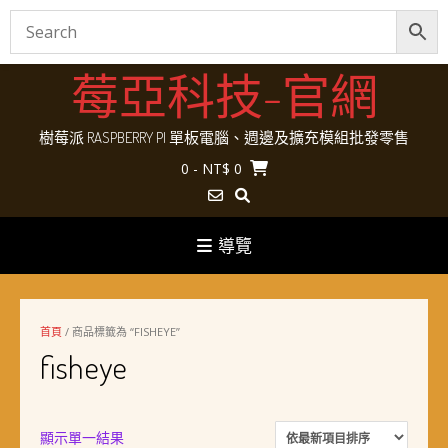
Skip
莓亞科技-官網
to
content
樹莓派 RASPBERRY PI 單板電腦、週邊及擴充模組批發零售
0
- NT$ 0
導覽
首頁
/ 商品標籤為 “FISHEYE”
fisheye
顯示單一結果