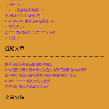
T. 教學
(6)
U. USB 轉換器/集線器
(30)
W. 單線介面(1-wire)
(7)
X. All-in-One 樹莓派平板電腦
(4)
Y. 馬克杯
(1)
Z. *** 依通訊協定分類 ***
(164)
Z. 其他
(6)
近期文章
樹莓派螢幕畫面及觸控旋轉設定
如何關閉樹莓派開機時的彩色方塊及更換開機Logo圖片
如何設定樹莓派電容式觸控螢幕右鍵快顯功能表
Nvidia Jetson 系列商品比較表
如何關閉樹莓派螢幕保護程式
文章分類