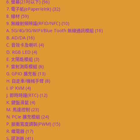
6. 螢幕(21吋以下)
(96)
7. 電子紙(ePaper/eInk)
(32)
8. 線材
(59)
9. 無線射頻辨識(RFID/NFC)
(10)
A. 5G/4G/3G/WIFI/Blue Tooth 無線通訊模組
(16)
B. AD/DA
(16)
C. 音效卡及喇叭
(4)
D. RGB LED
(4)
E. 太陽能模組
(3)
F. 雷射測距模組
(6)
G. GPIO 擴充板
(13)
H. 自走車/機械手臂
(8)
I. IP KVM
(4)
J. 即時時鐘(RTC)
(12)
K. 鍵盤滑鼠
(4)
M. 馬達控制
(23)
N. PCIe 擴充模組
(24)
P. 脈衝寬度調製(PWM)
(15)
R. 繼電器
(17)
S. 感測器
(41)