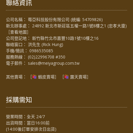
聯絡資訊
公司名稱： 莓亞科技股份有限公司 (統編: 54709826)
新北辦事處： 24892 新北市新莊區五權一路1號8樓之1 (忠孝大廈)
［
查看地圖
］
公司登記地： 新竹縣竹北市嘉豐10路1號10樓之16
聯絡窗口： 洪先生 (Rick Hung)
手機/簡訊：
0986535085
服務熱線：
(02)22996708 #350
電子郵件：
sales@meiyagroup.com.tw
其他賣場： ［
蝦皮賣場
］ ［
露天賣場］
採購需知
營業時間：全天 24/7
出貨時間：當日16:00前
(14:00後訂單安排次日出貨)