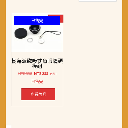
-15%
已售完
樹莓派磁吸式魚眼鏡頭
模組
原
目
NT$
338
NT$
288
(含稅)
始
前
已售完
價
價
格：
格：
NT$ 338。
NT$ 288。
查看內容