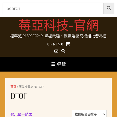
Skip
莓亞科技-官網
to
content
樹莓派 RASPBERRY PI 單板電腦、週邊及擴充模組批發零售
0
- NT$ 0
導覽
首頁
/ 商品標籤為 “DTOF”
DTOF
顯示單一結果