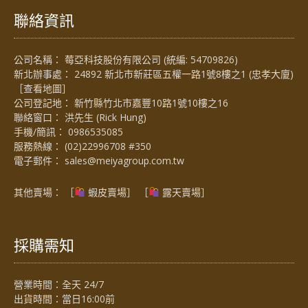
聯絡資訊
公司名稱： 莓亞科技股份有限公司 (統編: 54709826)
新北辦事處： 24892 新北市新莊區五權一路1號8樓之1 (忠孝大廈)
［
查看地圖
］
公司登記地： 新竹縣竹北市嘉豐10路1號10樓之16
聯絡窗口： 洪先生 (Rick Hung)
手機/簡訊：
0986535085
服務熱線：
(02)22996708 #350
電子郵件：
sales@meiyagroup.com.tw
其他賣場： ［
蝦皮賣場
］ ［
露天賣場］
採購需知
營業時間：全天 24/7
出貨時間：當日16:00前