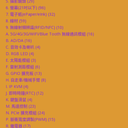
5. 攝影鏡頭
(29)
6. 螢幕(21吋以下)
(96)
7. 電子紙(ePaper/eInk)
(32)
8. 線材
(59)
9. 無線射頻辨識(RFID/NFC)
(10)
A. 5G/4G/3G/WIFI/Blue Tooth 無線通訊模組
(16)
B. AD/DA
(16)
C. 音效卡及喇叭
(4)
D. RGB LED
(4)
E. 太陽能模組
(3)
F. 雷射測距模組
(6)
G. GPIO 擴充板
(13)
H. 自走車/機械手臂
(8)
I. IP KVM
(4)
J. 即時時鐘(RTC)
(12)
K. 鍵盤滑鼠
(4)
M. 馬達控制
(23)
N. PCIe 擴充模組
(24)
P. 脈衝寬度調製(PWM)
(15)
R. 繼電器
(17)