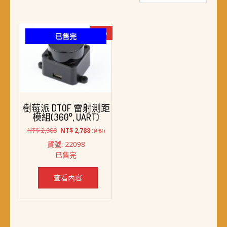
-7%
已售完
樹莓派 DTOF 雷射測距
模組(360°, UART)
原
目
NT$
2,988
NT$
2,788
(含稅)
始
前
貨號: 22098
價
價
已售完
格：
格：
NT$ 2,988。
NT$ 2,788。
查看內容