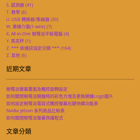
S. 感測器
(41)
T. 教學
(6)
U. USB 轉換器/集線器
(30)
W. 單線介面(1-wire)
(7)
X. All-in-One 樹莓派平板電腦
(4)
Y. 馬克杯
(1)
Z. *** 依通訊協定分類 ***
(164)
Z. 其他
(6)
近期文章
樹莓派螢幕畫面及觸控旋轉設定
如何關閉樹莓派開機時的彩色方塊及更換開機Logo圖片
如何設定樹莓派電容式觸控螢幕右鍵快顯功能表
Nvidia Jetson 系列商品比較表
如何關閉樹莓派螢幕保護程式
文章分類