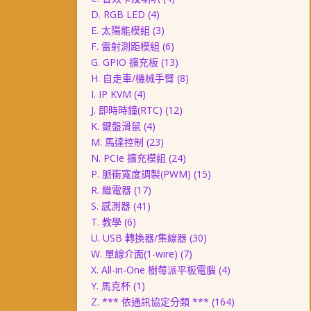
D. RGB LED
(4)
E. 太陽能模組
(3)
F. 雷射測距模組
(6)
G. GPIO 擴充板
(13)
H. 自走車/機械手臂
(8)
I. IP KVM
(4)
J. 即時時鐘(RTC)
(12)
K. 鍵盤滑鼠
(4)
M. 馬達控制
(23)
N. PCIe 擴充模組
(24)
P. 脈衝寬度調製(PWM)
(15)
R. 繼電器
(17)
S. 感測器
(41)
T. 教學
(6)
U. USB 轉換器/集線器
(30)
W. 單線介面(1-wire)
(7)
X. All-in-One 樹莓派平板電腦
(4)
Y. 馬克杯
(1)
Z. *** 依通訊協定分類 ***
(164)