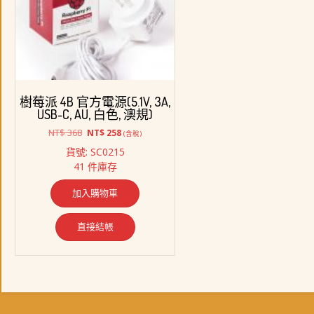
樹莓派 4B 官方電源(5.1V, 3A,
USB-C, AU, 白色, 澳規)
原
目
NT$
368
NT$
258
(含稅)
始
前
貨號: SC0215
價
價
41 件庫存
格：
格：
NT$ 368。
NT$ 258。
加入購物車
直接結帳