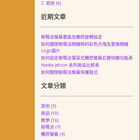
Z. 其他
(6)
近期文章
樹莓派螢幕畫面及觸控旋轉設定
如何關閉樹莓派開機時的彩色方塊及更換開機
Logo圖片
如何設定樹莓派電容式觸控螢幕右鍵快顯功能表
Nvidia Jetson 系列商品比較表
如何關閉樹莓派螢幕保護程式
文章分類
其他
(3)
商品
(10)
教學
(10)
樹莓派
(7)
觸控螢幕
(4)