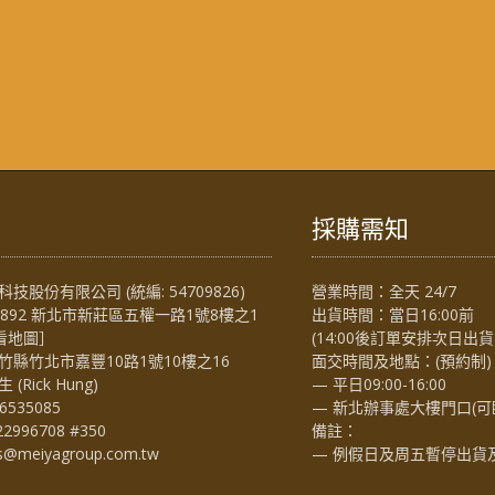
採購需知
技股份有限公司 (統編: 54709826)
營業時間：全天 24/7
4892 新北市新莊區五權一路1號8樓之1
出貨時間：當日16:00前
看地圖
］
(14:00後訂單安排次日出貨
竹縣竹北市嘉豐10路1號10樓之16
面交時間及地點：(預約制)
Rick Hung)
— 平日09:00-16:00
6535085
— 新北辦事處大樓門口(可
22996708 #350
備註：
es@meiyagroup.com.tw
— 例假日及周五暫停出貨