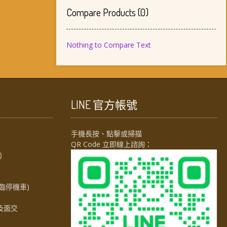
Compare Products
(
0
)
Nothing to Compare Text
LINE 官方帳號
手機長按、點擊或掃描
QR Code 立即線上諮詢：
)
臨停機車)
及面交