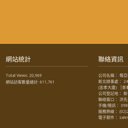
網站統計
聯絡資訊
Total Views:
20,969
公司名稱： 莓亞科
新北辦事處： 2
網站訪客數量總計:
611,761
(忠孝大廈) ［
查
公司登記地： 新
聯絡窗口： 洪先生 (
手機/簡訊：
098
服務熱線：
(02)
電子郵件：
sal