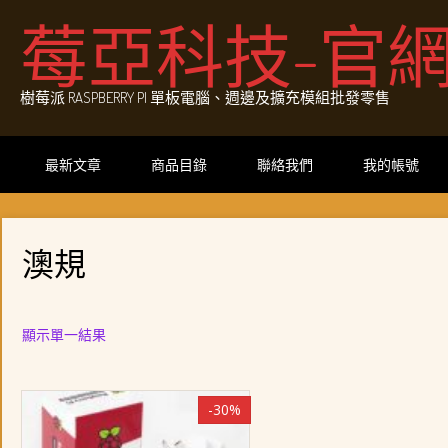
Skip
莓亞科技-官
to
content
樹莓派 RASPBERRY PI 單板電腦、週邊及擴充模組批發零售
最新文章
商品目錄
聯絡我們
我的帳號
澳規
顯示單一結果
-30%