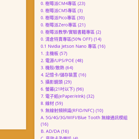
0. 樹莓派CM4專區
(23)
0. 樹莓派CM5專區
(3)
0. 樹莓派Pico專區
(30)
0. 樹莓派Zero專區
(21)
0. 樹莓派教學/實驗書籍專區
(2)
0. 清倉特賣專區(50% OFF)
(14)
0.1 Nvidia Jetson Nano 專區
(16)
1. 主機板
(57)
2. 電源/UPS/POE
(48)
3. 機殼/散熱
(64)
4. 記憶卡/儲存裝置
(16)
5. 攝影鏡頭
(29)
6. 螢幕(21吋以下)
(96)
7. 電子紙(ePaper/eInk)
(32)
8. 線材
(59)
9. 無線射頻辨識(RFID/NFC)
(10)
A. 5G/4G/3G/WIFI/Blue Tooth 無線通訊模組
(16)
B. AD/DA
(16)
C. 音效卡及喇叭
(4)