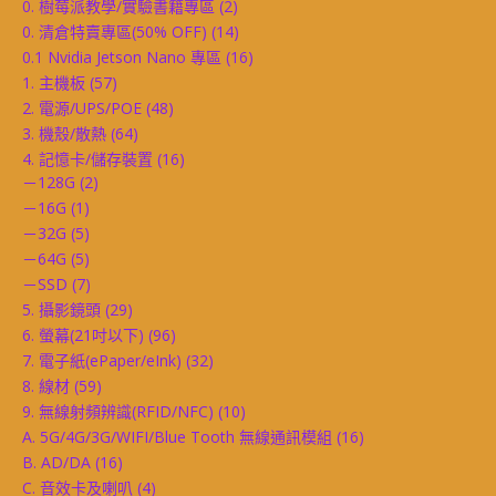
0. 樹莓派教學/實驗書籍專區
(2)
0. 清倉特賣專區(50% OFF)
(14)
0.1 Nvidia Jetson Nano 專區
(16)
1. 主機板
(57)
2. 電源/UPS/POE
(48)
3. 機殼/散熱
(64)
4. 記憶卡/儲存裝置
(16)
－128G
(2)
－16G
(1)
－32G
(5)
－64G
(5)
－SSD
(7)
5. 攝影鏡頭
(29)
6. 螢幕(21吋以下)
(96)
7. 電子紙(ePaper/eInk)
(32)
8. 線材
(59)
9. 無線射頻辨識(RFID/NFC)
(10)
A. 5G/4G/3G/WIFI/Blue Tooth 無線通訊模組
(16)
B. AD/DA
(16)
C. 音效卡及喇叭
(4)