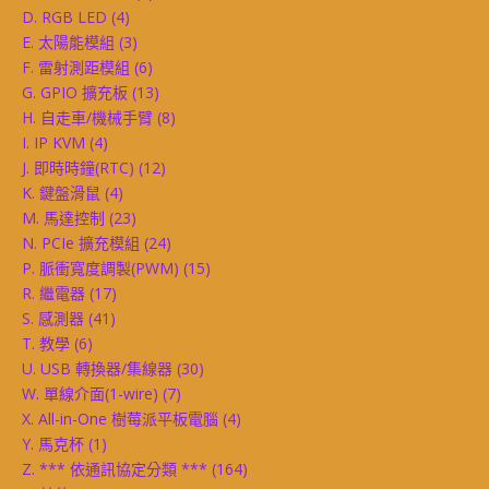
D. RGB LED
(4)
E. 太陽能模組
(3)
F. 雷射測距模組
(6)
G. GPIO 擴充板
(13)
H. 自走車/機械手臂
(8)
I. IP KVM
(4)
J. 即時時鐘(RTC)
(12)
K. 鍵盤滑鼠
(4)
M. 馬達控制
(23)
N. PCIe 擴充模組
(24)
P. 脈衝寬度調製(PWM)
(15)
R. 繼電器
(17)
S. 感測器
(41)
T. 教學
(6)
U. USB 轉換器/集線器
(30)
W. 單線介面(1-wire)
(7)
X. All-in-One 樹莓派平板電腦
(4)
Y. 馬克杯
(1)
Z. *** 依通訊協定分類 ***
(164)