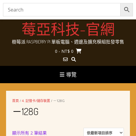
Skip
莓亞科技-官網
to
content
樹莓派 RASPBERRY PI 單板電腦、週邊及擴充模組批發零售
0
- NT$ 0
導覽
首頁
/
4. 記憶卡/儲存裝置
/ －128G
－128G
依
顯示所有 2 筆結果