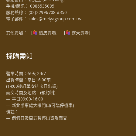
手機/簡訊：
0986535085
服務熱線：
(02)22996708 #350
電子郵件：
sales@meiyagroup.com.tw
其他賣場： ［
蝦皮賣場
］ ［
露天賣場］
採購需知
營業時間：全天 24/7
出貨時間：當日16:00前
(14:00後訂單安排次日出貨)
面交時間及地點：(預約制)
— 平日09:00-16:00
— 新北辦事處大樓門口(可臨停機車)
備註：
— 例假日及周五暫停出貨及面交