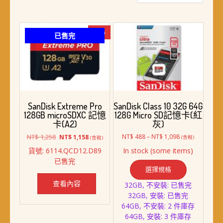
最
新
項
-8%
已售完
目
排
序
SanDisk Extreme Pro
SanDisk Class 10 32G 64G
128GB microSDXC 記憶
128G Micro SD記憶卡(紅
卡(A2)
灰)
原
目
價
NT$
1,258
NT$
488
–
NT$
1,098
NT$
1,158
(含稅)
(含稅)
始
前
格
貨號: 6114.QCD12.D89
In stock (some items)
價
價
範
此
已售完
格：
格：
圍：
選擇規格
產
NT$ 1,258。
NT$ 1,158。
NT$ 488
品
到
查看內容
32GB, 不安裝: 已售完
NT$ 1,098
有
32GB, 安裝: 已售完
多
64GB, 不安裝: 2 件庫存
種
64GB, 安裝: 3 件庫存